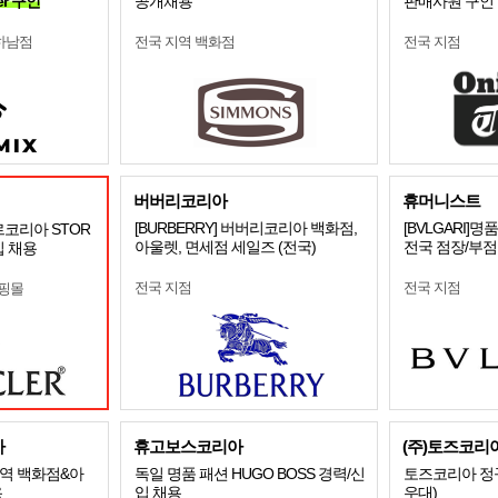
er 구인
공개채용
판매사원 구인
하남점
전국 지역 백화점
전국 지점
버버리코리아
휴머니스트
[BURBERRY] 버버리코리아 백화점,
[BVLGARI
르코리아 STOR
아울렛, 면세점 세일즈 (전국)
전국 점장/부
입 채용
전국 지점
전국 지점
쇼핑몰
아
휴고보스코리아
(주)토즈코리
역 백화점&아
독일 명품 패션 HUGO BOSS 경력/신
토즈코리아 정
용
입 채용
우대)