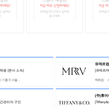
유메르
채용 (본사 소속)
[유메르/
흥구,서울 서초구
백화점
(주)휴
중간관리자 구인
[Tiffa