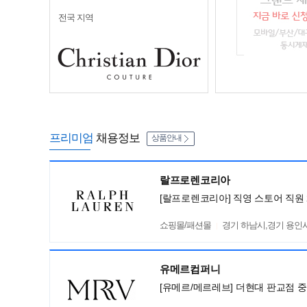
전국 지역
프리미엄
채용정보
상품안내
랄프로렌코리아
[랄프로렌코리아] 직영 스토어 직원 
쇼핑몰/패션몰
경기 하남시,경기 용인시 기
유메르컴퍼니
[유메르/메르레브] 더현대 판교점 