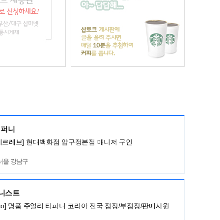
컴퍼니
메르레브] 현대백화점 압구정본점 매니저 구인
서울 강남구
머니스트
ny&co] 명품 주얼리 티파니 코리아 전국 점장/부점장/판매사원