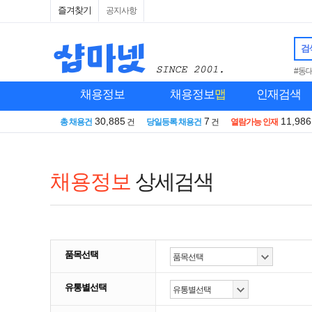
즐겨찾기
공지사항
검
#동
채용정보
채용정보
맵
인재검색
30,885
7
11,986
총 채용건
건
당일등록 채용건
건
열람가능 인재
채용정보
상세검색
품목선택
유통별선택