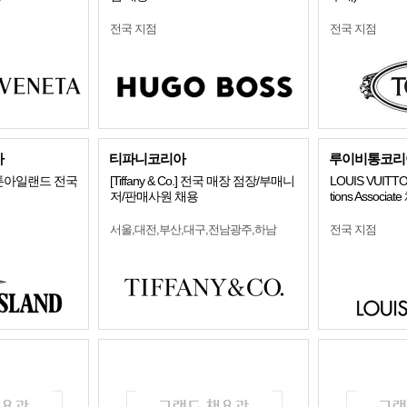
전국 지점
전국 지점
아
티파니코리아
루이비통코리
 스톤아일랜드 전국
[Tiffany & Co.] 전국 매장 점장/부매니
LOUIS VUITT
저/판매사원 채용
tions Associat
서울,대전,부산,대구,전남광주,하남
전국 지점