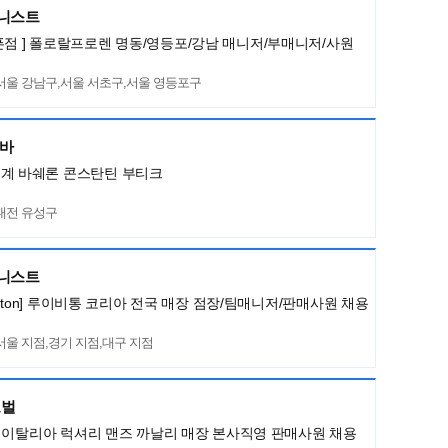
머니스트
픈점 ] 폴로랄프로렌 명동/영등포/강남 매니저/부매니저/사원
서울 강남구,서울 서초구,서울 영등포구
네바
세계 바쉐론 콘스탄틴 부티크
대전 유성구
머니스트
Vuitton] 루이비통 코리아 전국 매장 점장/팀매니저/판매사원 채용
서울 지점,경기 지점,대구 지점
로벌
LI] 이탈리아 럭셔리 맨즈 까날리 매장 본사직영 판매사원 채용