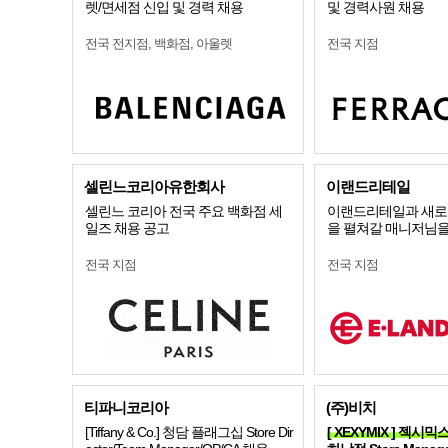
렛/면세점 신입 및 경력 채용
및 경력사원 채용
전국 전지점, 백화점, 아울렛
전국 지점
셀린느코리아유한회사
이랜드리테일
셀린느 코리아 전국 주요 백화점 세
이랜드리테일과 새로
일즈 채용 공고
을 펼쳐갈 매니저님을
전국 지점
전국 지점
티파니코리아
(주)비치
[Tiffany & Co.] 청담 플래그십 Store Dir
[ XEXYMIX ] 젝