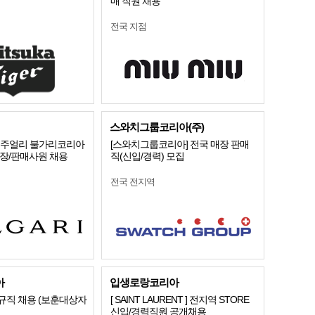
매 직원 채용
전국 지점
스와치그룹코리아(주)
]명품주얼리 불가리코리아
[스와치그룹코리아] 전국 매장 판매
점장/판매사원 채용
직(신입/경력) 모집
전국 전지역
아
입생로랑코리아
규직 채용 (보훈대상자
[ SAINT LAURENT ] 전지역 STORE
신입/경력직원 공개채용