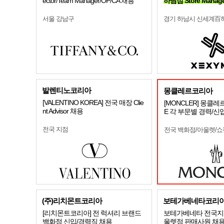
ector/Team Manager/OP/CA 채용
하남점 Store Manag
서울 강남구
경기 하남시 신세계百
발렌티노코리아
몽클레르코리아
[VALENTINO KOREA] 전국 매장 Clie
[MONCLER] 몽클레
nt Advisor 채용
E 각 부문별 경력/신
전국 지점
전국 백화점/아울렛/
(주)리치몬트코리아
보테가베네타코리
[리치몬트코리아] 전 럭셔리 브랜드
보테가베네타 전국지
백화점 신입/경력직 채용
울렛점 판매사원 채