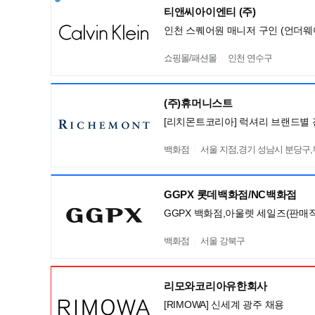
티앤씨아이엔티 (주)
인천 스퀘어원 매니저 구인 (언더웨
쇼핑몰/패션몰
인천 연수구
(주)휴머니스트
[리치몬트코리아] 럭셔리 브랜드별 
백화점
서울 지점,경기 성남시 분당구
GGPX 롯데백화점/NC백화점
GGPX 백화점,아울렛 세일즈(판매직
백화점
서울 강북구
리모와코리아유한회사
[RIMOWA] 신세계 광주 채용