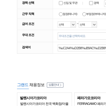
경력 선택
신입 및 무관
경력
근무 직책
점장(매니저)
부점장(부매니저)
급여 조건
~
우대 조건
우대조건을 선택하세요.
검색어
그랜드
채용정보
상품안내
발렌시아가코리아
페라가모코리아
발렌시아가코리아 전국 백화점/아울
FERRAGAMO 페라