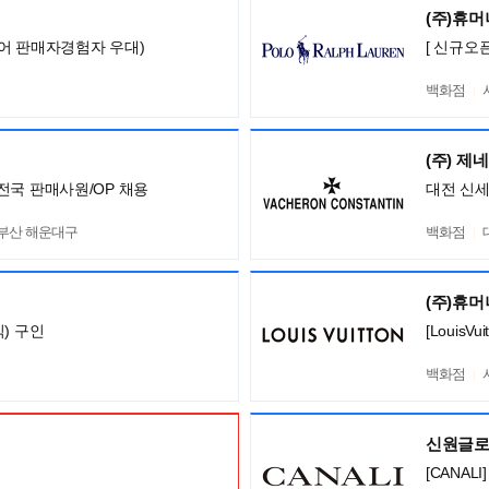
(주)휴
어 판매자경험자 우대)
[ 신규오
백화점
(주) 제
전국 판매사원/OP 채용
대전 신
,부산 해운대구
백화점
(주)휴
) 구인
[Louis
백화점
신원글
[CANA