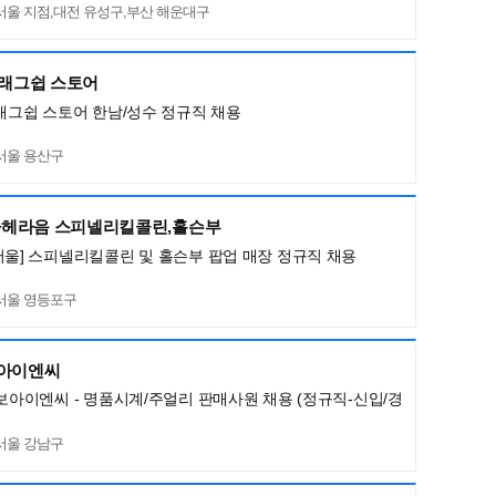
서울 지점,대전 유성구,부산 해운대구
플래그쉽 스토어
플래그쉽 스토어 한남/성수 정규직 채용
서울 용산구
헤라음 스피넬리킬콜린,홀슨부
서울] 스피넬리킬콜린 및 홀슨부 팝업 매장 정규직 채용
서울 영등포구
보아이엔씨
명보아이엔씨 - 명품시계/주얼리 판매사원 채용 (정규직-신입/경
서울 강남구