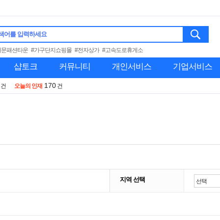
색어를 입력하세요
대문패션타운
#가구단지쇼핑몰
#전자상가
#고속도로휴게소
샵토크
커뮤니티
개인서비스
기업서비스
170
건
오늘의 인재
건
지역 선택