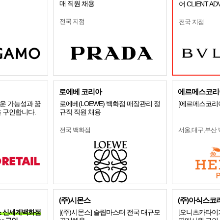
매 직원 채용
어 CLIENT A
전국 지점
전국 지점
로에베 코리아
에르메스코리아
운 가능성과 꿈
로에베(LOEWE) 백화점 매장관리 정
[에르메스코리아
 구인합니다.
규직 직원 채용
전국 백화점
서울,대구,부산
(주)시몬스
(주)아식스코
시믹스 신세계백화점
[(주)시몬스] 슬립마스터 전국 대규모
[오니츠카타이