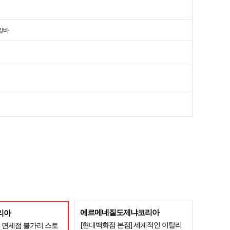
알바
에르메네질도제냐코리아
리아
[현대백화점 본점] 세계적인 이탈리
 면세점 불가리 스토