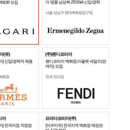
아 명품 남성복 ZEGNA 신입/경력
DVISOR 모집
서울 강남구 현대백화점압구정
(유)
(주)펜디코리아
] 신입/경력직 채용
펜디코리아 백화점,아울렛 세일즈(판
매직) 모집
 백화점
전국 전지점
리아
프라다코리아(주)
거] 전국지점 직영점
[미우미우] 전국지역 백화점 매장판