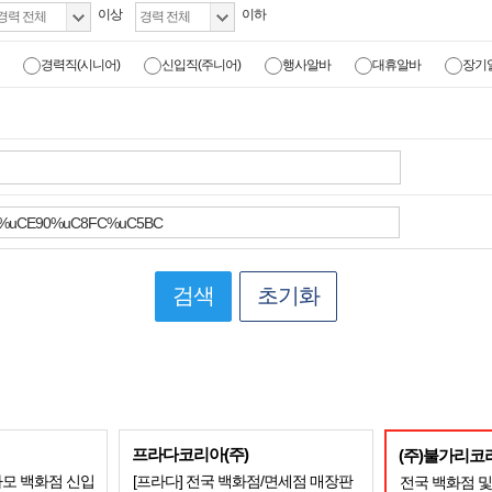
이상
이하
경력직(시니어)
신입직(주니어)
행사알바
대휴알바
장기
검색
초기화
프라다코리아(주)
(주)불가리코
가모 백화점 신입
[프라다] 전국 백화점/면세점 매장판
전국 백화점 및