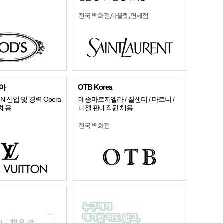
전국 백화점,아울렛,면세점
아
OTB Korea
ON 신입 및 경력 Opera
메종마르지엘라 / 질샌더 / 마르니 /
e 채용
디젤 판매직원 채용
전국 백화점