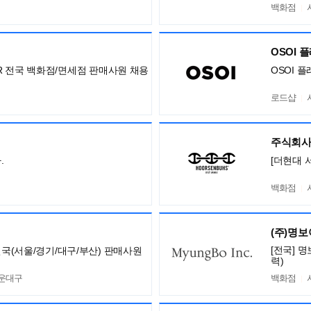
백화점
OSOI 
ISOR 전국 백화점/면세점 판매사원 채용
OSOI 
로드샵
주식회사
.
[더현대 
백화점
(주)명
[전국] 
전국(서울/경기/대구/부산) 판매사원
력)
해운대구
백화점