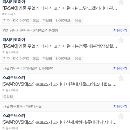
타사키코리아
[TASAKI] 명품 주얼리 타사키 코리아 현대판교/광교갤러리아 판매사원 채용
09/06까지
진주
다이아몬드
명품
주얼리
하이주얼리
예물
지원하기
경기 성남시 분당구 > 현대백화점판교점
타사키코리아
[TASAKI] 명품 주얼리 타사키 코리아 현대본점/롯데본점/잠실월드타워 판매사원 채용
채용시까지
진주
다이아몬드
명품
주얼리
하이주얼리
예물
지원하기
서울 강남구 > 현대백화점압구정본점
스와로브스키
[SWAROVSKI]스와로브스키 코리아 더현대서울/고양스타필드 시니어/주니어 채용
채용시까지
쥬얼리
지원하기
서울 영등포구 > 더현대서울
스와로브스키
[SWAROVSKI]스와로브스키 코리아 신세계하남/롯데강남 시니어/주니어 채용
채용시까지