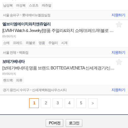
남성복
여성복
스포츠
캐쥬얼
지원하기
서울 송파구 > 롯데에비뉴엘잠실점
엘브이엠에이치와치앤쥬얼리
[LVMH Watch & Jewelry]명품 주얼리&와치 쇼메/프레드/위블로 전국 점장/부점장/판매사원 채용
09/06까지
쇼메
프레드
위블로
명품
주얼리
시계
지원하기
서울 전체 > 백화점
보테가베네타
[보테가베네타] 명품 브랜드 BOTTEGA VENETA 신세계경기/신세계대전 판매사원 채용
09/06까지
핸드백
의류
지원하기
경기 용인시 수지구 > 신세계백화점사우스시티
1
2
3
4
5
>
PC버전
로그인