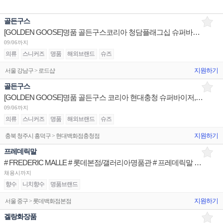
골든구스
[GOLDEN GOOSE]명품 골든구스코리아 청담플래그십 슈퍼바이저/더현대서울 판매사원,PT/현대대전 시니어
09/06까지
의류
스니커즈
명품
해외브랜드
슈즈
지원하기
서울 강남구 > 로드샵
골든구스
[GOLDEN GOOSE]명품 골든구스 코리아 현대충청 슈퍼바이저,사원/현대중동,광교갤러리아 장기알바 채용
09/06까지
의류
스니커즈
명품
해외브랜드
슈즈
지원하기
충북 청주시 흥덕구 > 현대백화점충청점
프레데릭말
# FREDERIC MALLE # 롯데본점/갤러리아명품관 # 프레데릭말 니치향수 브랜드 Advisior
채용시까지
향수
니치향수
명품브랜드
지원하기
서울 중구 > 롯데백화점본점
겔랑화장품