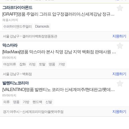
그라프다이아몬드
[GRAFF]명품 주얼리 그라프 압구정갤러리아,신세계강남 정규직/신라호텔점 5개월 계약직 채용
채용시까지
수퍼하이앤드주얼리
Diamonds
지원하기
서울 강남구 > 갤러리아백화점명품동관
막스마라
[MaxMara]명품 막스마라 본사 직영 강남 지역 백화점 판매사원 채용
09/06까지
여성의류
잡화
리빙
토탈
명품
가방
지원하기
서울 강남구 > 백화점
발렌티노코리아
[VALENTINO]명품 발렌티노 코리아 신세계여주/현대판교/롯데동탄 판매사원 채용
09/06까지
의류
명품
가방
핸드백
신발
지원하기
경기 여주시 > 신세계프리미엄아울렛여주점