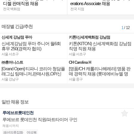
디젤 판매직원 채용
erations Associate 채용
전국 백화점
전국 지점
매장별 긴급/추천
1
/ 12
신세계 강남점 푸마
키톤/신세계백화점 강남점
신세계강남점 푸마 주니어 월6회
키톤(KITON) 신세계백화점 강남점
휴무 250(경력자 협의)
직영 직원 채용
서울 서초구
서울 서초구
㈜휴머니스트
CH Carolina H
[Grand Open] 티파니 코리아 청담플
[명품/CH 캐롤리나헤레라] 명품 판
래그십 팀매니저,판매사원,OP/신
매 경력직 채용 (롯데에비뉴엘 명
세계대전 판매사원 채용
동/잠실/부산)
서울 강남구
서울 중구
일반 채용 정보
루에브르롯데인천
루에브르 롯데인천 직원/파트타이머 구인
채용시까지
패션의류잡화
여성복