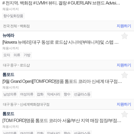
# 전지역. 백화점 # LVMH 뷰티. 겔랑 # GUERLAIN 브랜드 Advisior (정규직)
채용시까지
향수및화장품
지원하기
전국 전체 > 백화점
뉴에라
[Newera 뉴에라] 대구 동성로 로드샵 시니어(부매니저)및 스텝 구인
채용시까지
모자
의류
가방
지원하기
대구 중구 > 로드샵
톰포드
[9월 Grand Open][TOMFORD]명품 톰포드 코리아 신세계 대구점 점장 채용
채용시까지
남성의류
여성의류
잡화
악세사리
향수
선글라스등
지원하기
대구 동구 > 신세계백화점대구점
톰포드
[TOM FORD]명품 톰포드 코리아 서울/부산 지역 매장 점장/부점장 채용
채용시까지
남성의류
여성의류
잡화
악세사리
향수
선글라스등