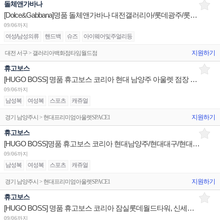
돌체앤가바나
[Dolce&Gabbana]명품 돌체앤가바나 대전갤러리아/롯데광주/롯데본점 판매사원 채용
09/06까지
여성/남성의류
핸드백
슈즈
아이웨어및주얼리등
지원하기
대전 서구 > 갤러리아백화점타임월드점
휴고보스
[HUGO BOSS] 명품 휴고보스 코리아 현대 남양주 아울렛 점장 채용
09/06까지
남성복
여성복
스포츠
캐쥬얼
지원하기
경기 남양주시 > 현대프리미엄아울렛SPACE1
휴고보스
[HUGO BOSS]명품 휴고보스 코리아 현대남양주/현대대구/현대무역 판매사원 채용
09/06까지
남성복
여성복
스포츠
캐쥬얼
지원하기
경기 남양주시 > 현대프리미엄아울렛SPACE1
휴고보스
[HUGO BOSS] 명품 휴고보스 코리아 잠실롯데월드타워, 신세계여주 판매사원/현대김포 BOH사원 채용
09/06까지