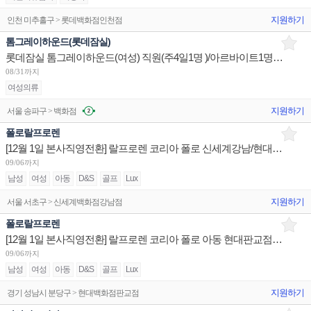
지원하기
인천 미추홀구 > 롯데백화점인천점
톰그레이하운드(롯데잠실)
롯데잠실 톰그레이하운드(여성) 직원(주4일1명 )/아르바이트1명/(주말근무가능자)구인합니다.
08/31까지
여성의류
지원하기
서울 송파구 > 백화점
폴로랄프로렌
[12월 1일 본사직영전환] 랄프로렌 코리아 폴로 신세계강남/현대무역/더현대서울 점장/부점장/시니어/주니어
09/06까지
남성
여성
아동
D&S
골프
Lux
지원하기
서울 서초구 > 신세계백화점강남점
폴로랄프로렌
[12월 1일 본사직영전환] 랄프로렌 코리아 폴로 아동 현대판교점 점장/부점장/시니어/주니어 채용
09/06까지
남성
여성
아동
D&S
골프
Lux
지원하기
경기 성남시 분당구 > 현대백화점판교점