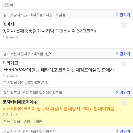
쥬얼리
지원하기
경기 하남시 > 신세계백화점스타필드하남점
잇미샤
잇미샤 롯데중동점 매니져님 구인합니다.(중간관리)
채용시까지
지원하기
경기 부천시 원미구 > 백화점
페라가모
[FERRAGAMO] 명품 페라가모 코리아 현대김포아울렛 판매사원 채용
채용시까지
피혁/잡화-남여슈즈/핸드백/지갑
지원하기
경기 김포시 > 현대프리미엄아울렛김포점
로저비비에코리아㈜
로저비비에코리아 정규직 채용(보훈대상자 우대) - 현대백화점 압구정본점
채용시까지
명품
잡화
슈즈
핸드백
지원하기
서울 강남구 > 현대백화점압구정본점