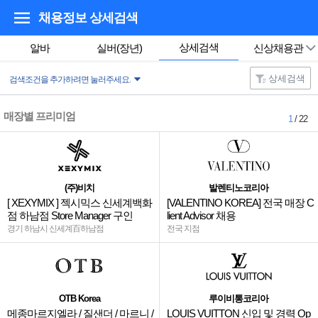
채용정보 상세검색
상세검색
알바
실버(장년)
신상채용관
상세검색
검색조건을 추가하려면 눌러주세요.
매장별 프리미엄
1
/ 22
(주)비치
발렌티노코리아
[ XEXYMIX ] 젝시믹스 신세계백화
[VALENTINO KOREA] 전국 매장 C
점 하남점 Store Manager 구인
lient Advisor 채용
경기 하남시 신세계百하남점
전국 지점
OTB Korea
루이비통코리아
메종마르지엘라 / 질샌더 / 마르니 /
LOUIS VUITTON 신입 및 경력 Op