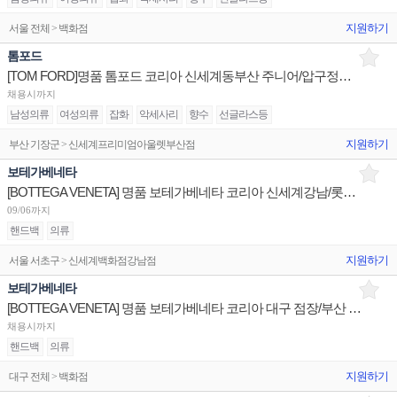
지원하기
서울 전체 > 백화점
톰포드
[TOM FORD]명품 톰포드 코리아 신세계동부산 주니어/압구정갤러리아 시니어,주니어/신세계본점 부점장 채용
채용시까지
남성의류
여성의류
잡화
악세사리
향수
선글라스등
지원하기
부산 기장군 > 신세계프리미엄아울렛부산점
보테가베네타
[BOTTEGA VENETA] 명품 보테가베네타 코리아 신세계강남/롯데인천/신세계경기 판매사원 채용
09/06까지
핸드백
의류
지원하기
서울 서초구 > 신세계백화점강남점
보테가베네타
[BOTTEGA VENETA] 명품 보테가베네타 코리아 대구 점장/부산 점장,부점장/현대판교 판매사원 채용
채용시까지
핸드백
의류
지원하기
대구 전체 > 백화점