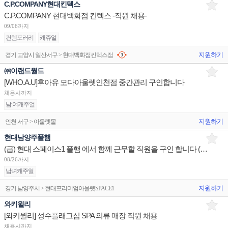
C.P.COMPANY현대킨텍스
C.P.COMPANY 현대백화점 킨텍스 -직원 채용-
09/06까지
컨템포러리
캐쥬얼
지원하기
경기 고양시 일산서구 > 현대백화점킨텍스점
㈜이랜드월드
[WHO.A.U]후아유 모다아울렛인천점 중간관리 구인합니다
채용시까지
남.여캐주얼
지원하기
인천 서구 > 아울렛몰
현대남양주폴햄
(급) 현대 스페이스1 폴햄 에서 함께 근무할 직원을 구인 합니다 ( 주5일 280만원 )
08/26까지
남녀캐주얼
지원하기
경기 남양주시 > 현대프리미엄아울렛SPACE1
와키윌리
[와키윌리] 성수플래그십 SPA 의류 매장 직원 채용
채용시까지