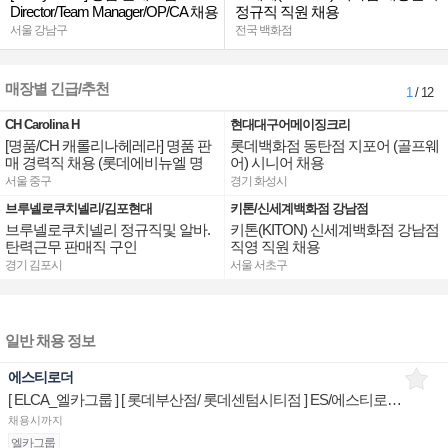
Director/Team Manager/OP/CA 채용
정규직 직원 채용
서울 강남구
전국 백화점
매장별 긴급/추천
1
/ 12
CH Carolina H
현대대구어메이징크리
[명품/CH 캐롤리나헤레라] 명품 판
롯데백화점 동탄점 지포어 (골프웨
매 경력직 채용 (롯데에비뉴엘 명
어) 시니어 채용
동/잠실/부산)
서울 중구
경기 화성시
브루넬로쿠치넬리/김포현대
키톤/신세계백화점 강남점
브루넬로쿠치넬리 정규직및 알바.
키톤(KITON) 신세계백화점 강남점
탄력근무 판매직 구인
직영 직원 채용
경기 김포시
서울 서초구
일반 채용 정보
에스티로더
[ ELCA_엘카그룹 ] [ 롯데부산점/ 롯데센텀시티점 ] ES/에스티로더 매장 상품유지 판매전문직원
채용시까지
엘카그룹