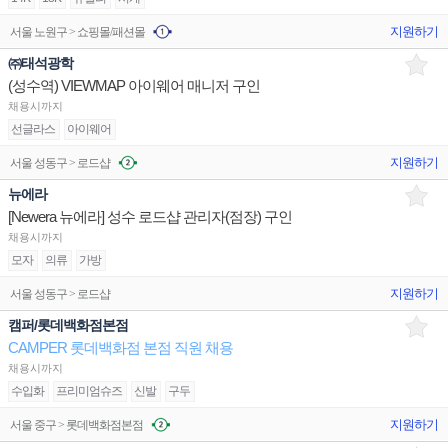
지원하기
서울 노원구 > 쇼핑몰/패션몰
㈜태석광학
(성수역) VIEWMAP 아이웨어 매니저 구인
채용시까지
선글라스
아이웨어
지원하기
서울 성동구 > 로드샵
뉴에라
[Newera 뉴에라] 성수 로드샵 관리자(점장) 구인
채용시까지
모자
의류
가방
지원하기
서울 성동구 > 로드샵
캠퍼/롯데백화점본점
CAMPER 롯데백화점 본점 직원 채용
채용시까지
수입화
프리미엄슈즈
신발
구두
지원하기
서울 중구 > 롯데백화점본점