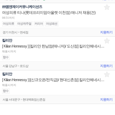
㈜엠앤제이커뮤니케이션즈
여성의류 티나(롯데프리미엄아울렛 이천점) 매니저 채용(건)
08/31까지
여성의류
여성캐주얼
커리어
여성패션
지원하기
경기 이천시 > 면세점
킬리안
[ Kilian Hennessy ] [킬리안 한남점(매니저)/ 도산점] 킬리안헤네시 매장 상품유지 판매직원
채용시까지
향수
지원하기
서울 강남구 > 로드샵
킬리안
[ Kilian Hennessy ] [(신규오픈/전직급)/ 현대신촌점] 킬리안헤네시 매장 상품유지 판매직원
채용시까지
향수
지원하기
서울 서대문구 > 현대백화점신촌점