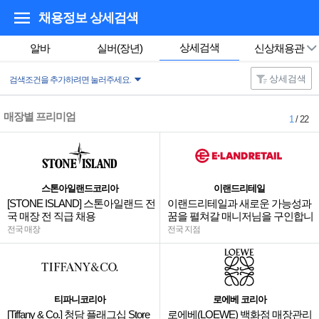
채용정보 상세검색
상세검색
알바
실버(장년)
신상채용관
상세검색
검색조건을 추가하려면 눌러주세요.
매장별 프리미엄
1
/ 22
스톤아일랜드코리아
이랜드리테일
[STONE ISLAND] 스톤아일랜드 전
이랜드리테일과 새로운 가능성과
국 매장 전 직급 채용
꿈을 펼쳐갈 매니저님을 구인합니
다.
전국 매장
전국 지점
티파니코리아
로에베 코리아
[Tiffany & Co.] 청담 플래그십 Store
로에베(LOEWE) 백화점 매장관리