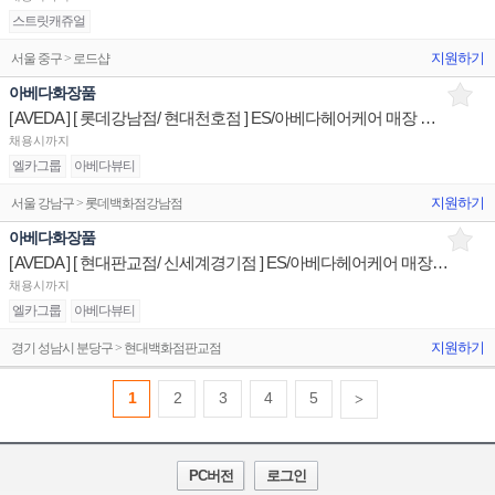
스트릿캐쥬얼
지원하기
서울 중구 > 로드샵
아베다화장품
[ AVEDA ] [ 롯데강남점/ 현대천호점 ] ES/아베다헤어케어 매장 상품유지 판매전문직원
채용시까지
엘카그룹
아베다뷰티
지원하기
서울 강남구 > 롯데백화점강남점
아베다화장품
[ AVEDA ] [ 현대판교점/ 신세계경기점 ] ES/아베다헤어케어 매장 상품유지 판매전문직원
채용시까지
엘카그룹
아베다뷰티
지원하기
경기 성남시 분당구 > 현대백화점판교점
1
2
3
4
5
>
PC버전
로그인