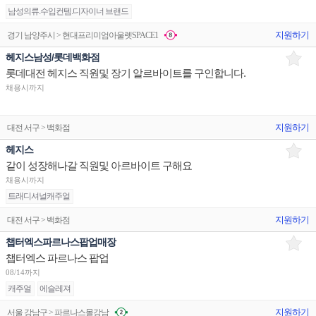
남성의류.수입컨템.디자이너 브랜드
지원하기
경기 남양주시 > 현대프리미엄아울렛SPACE1
헤지스남성/롯데백화점
롯데대전 헤지스 직원및 장기 알르바이트를 구인합니다.
채용시까지
지원하기
대전 서구 > 백화점
헤지스
같이 성장해나갈 직원및 아르바이트 구해요
채용시까지
트래디셔널캐주얼
지원하기
대전 서구 > 백화점
챕터엑스파르나스팝업매장
챕터엑스 파르나스 팝업
08/14까지
캐주얼
에슬레져
지원하기
서울 강남구 > 파르나스몰강남