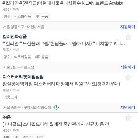
# 킬리안 # (전직급)더현대서울 # 니치향수 KILIAN 브랜드 Advisior
채용시까지
향수
색조화장품
바디용품
지원하기
서울 영등포구 > 더현대서울
킬리안화장품
# 킬리안 # 도산플래그쉽/ 한남플래그쉽(매니저) # 니치향수 KILIAN 브랜드 Advisior
채용시까지
향수
색조화장품
바디용품
지원하기
서울 강남구 > 로드샵
디스커버리/롯데잠실점
잠실롯데백화점 디스커버리 매장에서 직원구해요(경력자우대)
채용시까지
아웃도어
지원하기
서울 송파구 > 롯데백화점잠실점
㈜혼
[미니골드] 스타필드마켓 월계점 중간관리자 신규 채용 건
채용시까지
14K
18K
쥬얼리
시계