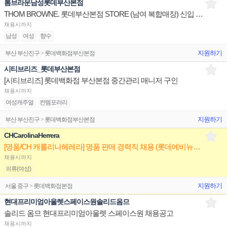
톰브라운남성롯데부산본점
THOM BROWNE. 롯데부산본점 STORE (남여 복합매장) 신입 SALES ASSOCIATE 채용
채용시까지
남성
여성
향수
지원하기
부산 부산진구 > 롯데백화점부산본점
시티브리즈_롯데부산본점
[시티브리즈] 롯데백화점 부산본점 중간관리 매니저 구인
채용시까지
여성캐주얼
컨템포러리
지원하기
부산 부산진구 > 롯데백화점부산본점
CHCarolinaHerrera
[명품/CH 캐롤리나헤레라] 명품 판매 경력직 채용 (롯데에비뉴엘 명동/잠실/부산)
채용시까지
의류(여성)
지원하기
서울 중구 > 롯데백화점본점
현대프리미엄아울렛스페이스원솔리드옴므
솔리드 옴므 현대프리미엄아울렛 스페이스원 채용공고
채용시까지