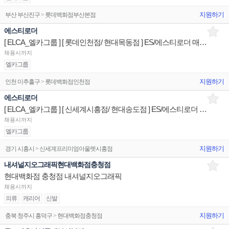
지원하기
부산 부산진구 > 롯데백화점부산본점
에스티로더
[ ELCA_엘카그룹 ] [ 롯데인천점/ 현대목동점 ] ES/에스티로더 매장 상품유지 판매전문직원
채용시까지
엘카그룹
지원하기
인천 미추홀구 > 롯데백화점인천점
에스티로더
[ ELCA_엘카그룹 ] [ 신세계시흥점/ 현대송도점 ] ES/에스티로더 매장 상품유지 판매전문직원
채용시까지
엘카그룹
지원하기
경기 시흥시 > 신세계프리미엄아울렛시흥점
내셔널지오그래픽현대백화점충청점
현대백화점 충청점 내셔널지오그래픽
채용시까지
의류
캐리어
신발
지원하기
충북 청주시 흥덕구 > 현대백화점충청점