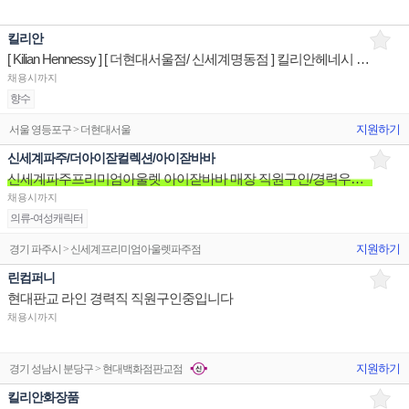
킬리안
[ Kilian Hennessy ] [ 더현대서울점/ 신세계명동점 ] 킬리안헤네시 매장 상품유지 판매전문직원
채용시까지
향수
지원하기
서울 영등포구 > 더현대서울
신세계파주/더아이잗컬렉션/아이잗바바
신세계파주프리미엄아울렛 아이잗바바 매장 직원구인/경력우대/분위기좋은매장/장기근무환영
채용시까지
의류-여성캐릭터
지원하기
경기 파주시 > 신세계프리미엄아울렛파주점
린컴퍼니
현대판교 라인 경력직 직원구인중입니다
채용시까지
지원하기
경기 성남시 분당구 > 현대백화점판교점
킬리안화장품