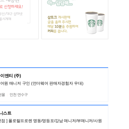
이엔티 (주)
어원 매니저 구인 (언더웨어 판매자경험자 우대)
션몰
인천 연수구
머니스트
픈점 ] 폴로랄프로렌 명동/영등포/강남 매니저/부매니저/사원