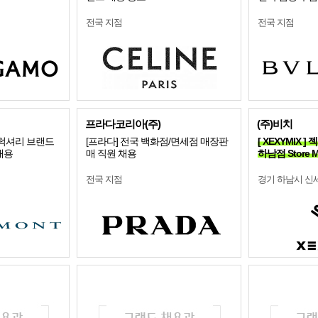
전국 지점
전국 지점
프라다코리아(주)
(주)비치
 럭셔리 브랜드
[프라다] 전국 백화점/면세점 매장판
[ XEXYMIX
채용
매 직원 채용
하남점 Store 
전국 지점
경기 하남시 