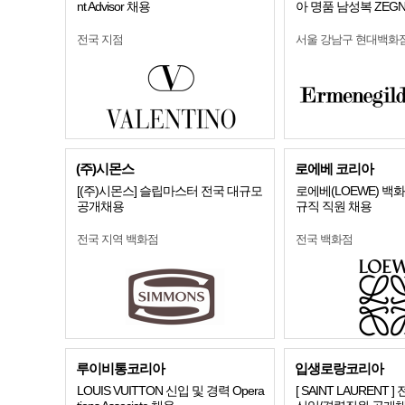
nt Advisor 채용
아 명품 남성복 ZEG
전국 지점
서울 강남구 현대백화
(주)시몬스
로에베 코리아
[(주)시몬스] 슬립마스터 전국 대규모
로에베(LOEWE) 백
공개채용
규직 직원 채용
전국 지역 백화점
전국 백화점
루이비통코리아
입생로랑코리아
LOUIS VUITTON 신입 및 경력 Opera
[ SAINT LAURENT 