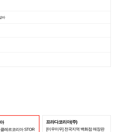
알바
프라다코리아(주)
아
[미우미우] 전국지역 백화점 매장판
 몽클레르코리아 STOR