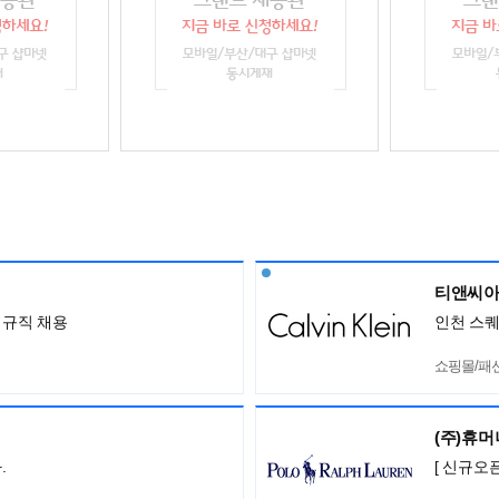
티앤씨아
정규직 채용
인천 스퀘
쇼핑몰/패
(주)휴
.
[ 신규오