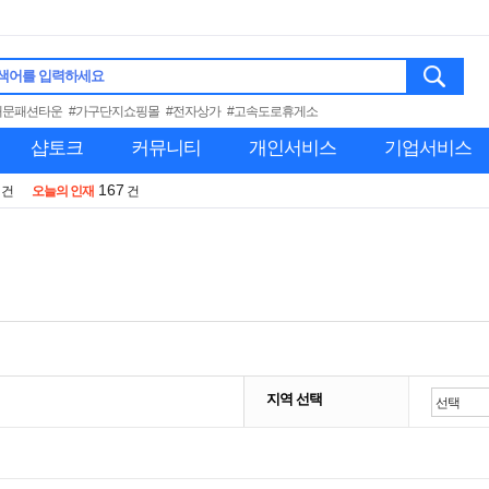
색어를 입력하세요
대문패션타운
#가구단지쇼핑몰
#전자상가
#고속도로휴게소
샵토크
커뮤니티
개인서비스
기업서비스
167
건
오늘의 인재
건
지역 선택