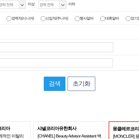
이상
이하
경력직(시니어)
신입직(주니어)
행사알바
대휴알바
장기
검색
초기화
코리아
샤넬코리아유한회사
몽클레르코리
세계적인 이탈리
[CHANEL] Beauty Advisor Assistant 백
[MONCLER]