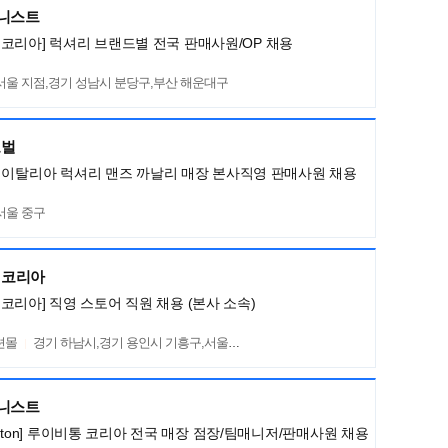
머니스트
코리아] 럭셔리 브랜드별 전국 판매사원/OP 채용
서울 지점,경기 성남시 분당구,부산 해운대구
로벌
LI] 이탈리아 럭셔리 맨즈 까날리 매장 본사직영 판매사원 채용
서울 중구
렌코리아
코리아] 직영 스토어 직원 채용 (본사 소속)
션몰
경기 하남시,경기 용인시 기흥구,서울 서초구
머니스트
Vuitton] 루이비통 코리아 전국 매장 점장/팀매니저/판매사원 채용