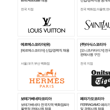
tions Associate 채용
신입/경력직원 공개
전국 지점
전국 백화점,아울렛,면
에르메스코리아(유)
(주)아식스코리아
[에르메스코리아] 신입/경력직 채용
[오니츠카타이거] 전
판매사원 구인
서울,대구,부산 백화점
전국 지점
보테가베네타코리아
페라가모코리아
보테가베네타 전국지역 백화점&아
FERRAGAMO 페라
울렛점 판매사원 채용
및 경력사원 채용