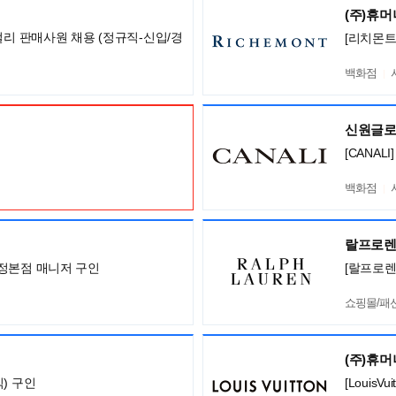
(주)휴
얼리 판매사원 채용 (정규직-신입/경
[리치몬트
백화점
신원글
[CANA
백화점
랄프로
정본점 매니저 구인
[랄프로렌
쇼핑몰/패
(주)휴
) 구인
[Louis