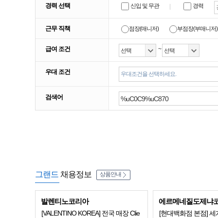
경력 선택
신입 및 무관
경력
근무 직책
점장(매니저)
부점장(부매니저)
급여 조건
~
우대 조건
우대조건을 선택하세요.
검색어
그랜드
채용정보
상품안내
발렌티노코리아
에르메네질도제냐
[VALENTINO KOREA] 전국 매장 Clie
[현대백화점 본점] 