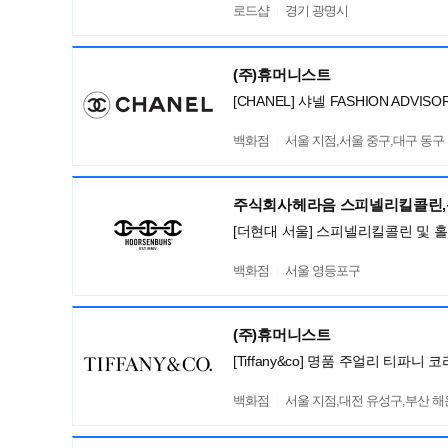
로드샵
경기 광명시
(주)휴머니스트
[CHANEL] 샤넬 FASHION ADV
백화점
서울 지점,서울 중구,대구 동구
주식회사헤라음 스피넬리킬콜린
[더현대 서울] 스피넬리킬콜린 및 
백화점
서울 영등포구
(주)휴머니스트
[Tiffany&co] 명품 주얼리 티파
백화점
서울 지점,대전 유성구,부산 