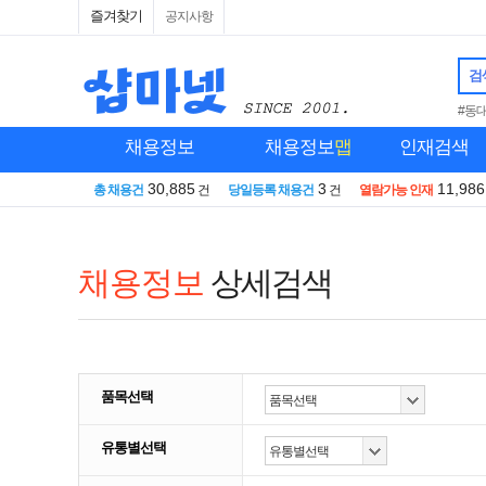
즐겨찾기
공지사항
검
#동
채용정보
채용정보
맵
인재검색
30,885
3
11,986
총 채용건
건
당일등록 채용건
건
열람가능 인재
채용정보
상세검색
품목선택
유통별선택