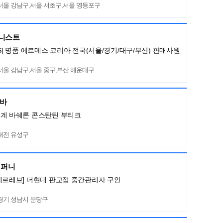
서울 강남구,서울 서초구,서울 영등포구
머니스트
ES] 명품 에르메스 코리아 전국(서울/경기/대구/부산) 판매사원
서울 강남구,서울 중구,부산 해운대구
네바
세계 바쉐론 콘스탄틴 부티크
대전 유성구
컴퍼니
메르레브] 더현대 판교점 중간관리자 구인
경기 성남시 분당구