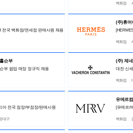
백화점
(주)휴
ISOR 전국 백화점/면세점 판매사원 채용
[HERM
백화점
,홀슨부
(주) 제
홀슨부 팝업 매장 정규직 채용
대전 신
백화점
유메르
니 코리아 전국 점장/부점장/판매사원
[유메르/
해운대구
백화점