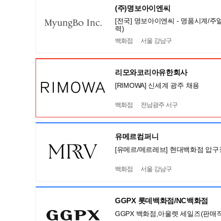
(주)명보아이엔씨
[전국] 명보아이엔씨 - 명품시계/주
력)
백화점
서울 강남구
리모와코리아유한회사
[RIMOWA] 신세계 광주 채용
백화점
전남광주 서구
유메르컴퍼니
[유메르/메르레브] 현대백화점 압구
백화점
서울 강남구
GGPX 롯데백화점/NC백화점
GGPX 백화점,아울렛 세일즈(판매직