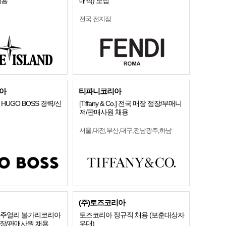
채용
매직) 모집
전국 전지점
아
티파니코리아
HUGO BOSS 경력/신
[Tiffany & Co.] 전국 매장 점장/부매니
저/판매사원 채용
서울,대전,부산,대구,전남광주,하남
(주)토즈코리아
]명품주얼리 불가리코리아
토즈코리아 정규직 채용 (보훈대상자
점장/판매사원 채용
우대)