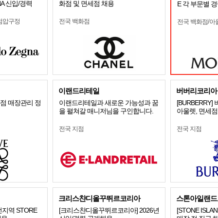
NA 신입/경력
화점 및 면세점 채용
E 각 부문별 
점압구정
전국 백화점
전국 백화점/아
이랜드리테일
버버리코리아
화점 매장관리 정
이랜드리테일과 새로운 가능성과 꿈
[BURBERRY
을 펼쳐갈 매니저님을 구인합니다.
아울렛, 면세점
전국 지점
전국 지점
크리스챤디올꾸뛰르코리아
스톤아일랜드
] 전지역 STORE
[크리스챤디올꾸뛰르코리아] 2026년
[STONE IS