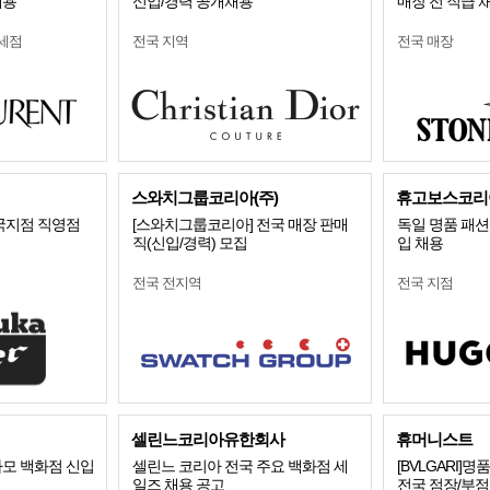
채용
신입/경력 공개채용
매장 전 직급 
세점
전국 지역
전국 매장
스와치그룹코리아(주)
휴고보스코리
국지점 직영점
[스와치그룹코리아] 전국 매장 판매
독일 명품 패션 
직(신입/경력) 모집
입 채용
전국 전지역
전국 지점
셀린느코리아유한회사
휴머니스트
가모 백화점 신입
셀린느 코리아 전국 주요 백화점 세
[BVLGARI
일즈 채용 공고
전국 점장/부