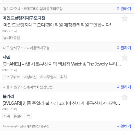
지원하기
경기 파주시 > 롯데프리미엄아울렛파주점
마인드브릿지대구모다점
[마인드브릿지대구모다]판매직원.매장관리직원구인합니다!
08/27까지
남녀캐쥬얼
지원하기
대구 달서구 > 모다아울렛대구점
샤넬
[CHANEL] 샤넬 서울/부산지역 백화점 Watch & Fine Jewelry 부티크 판매사원 채용
09/06까지
오뜨꾸뛰르
여성패션
하이주얼리
워치
지원하기
서울 서초구 > 신세계백화점강남점
불가리
[BVLGARI] 명품 주얼리 불가리 코리아 신세계대구/신세계대전/롯데광주 판매사원 채용
09/06까지
시계
쥬얼리
백
지원하기
대구 동구 > 신세계백화점대구점