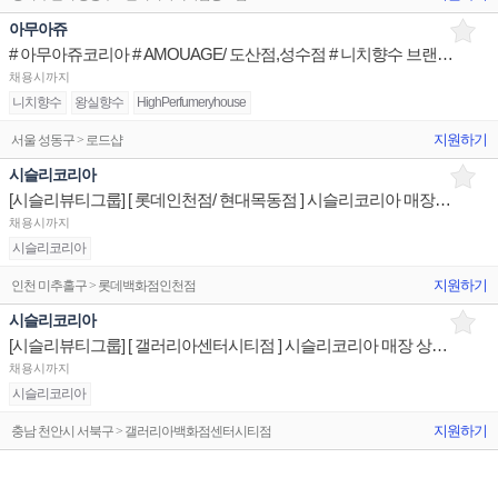
아무아쥬
# 아무아쥬코리아 # AMOUAGE/ 도산점,성수점 # 니치향수 브랜드 Advisior
채용시까지
니치향수
왕실향수
HighPerfumeryhouse
지원하기
서울 성동구 > 로드샵
시슬리코리아
[시슬리뷰티그룹] [ 롯데인천점/ 현대목동점 ] 시슬리코리아 매장 상품유지 매장판매사원
채용시까지
시슬리코리아
지원하기
인천 미추홀구 > 롯데백화점인천점
시슬리코리아
[시슬리뷰티그룹] [ 갤러리아센터시티점 ] 시슬리코리아 매장 상품유지 매장판매사원
채용시까지
시슬리코리아
지원하기
충남 천안시 서북구 > 갤러리아백화점센터시티점