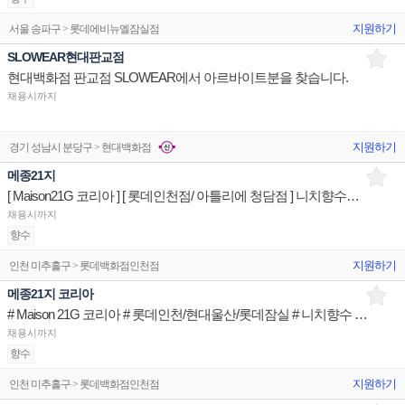
지원하기
서울 송파구 > 롯데에비뉴엘잠실점
SLOWEAR현대판교점
현대백화점 판교점 SLOWEAR에서 아르바이트분을 찾습니다.
채용시까지
지원하기
경기 성남시 분당구 > 현대백화점
메종21지
[ Maison21G 코리아 ] [ 롯데인천점/ 아틀리에 청담점 ] 니치향수브랜드 매장 상품유지 매장판매사원
채용시까지
향수
지원하기
인천 미추홀구 > 롯데백화점인천점
메종21지 코리아
# Maison 21G 코리아 # 롯데인천/현대울산/롯데잠실 # 니치향수 브랜드 Advisior
채용시까지
향수
지원하기
인천 미추홀구 > 롯데백화점인천점