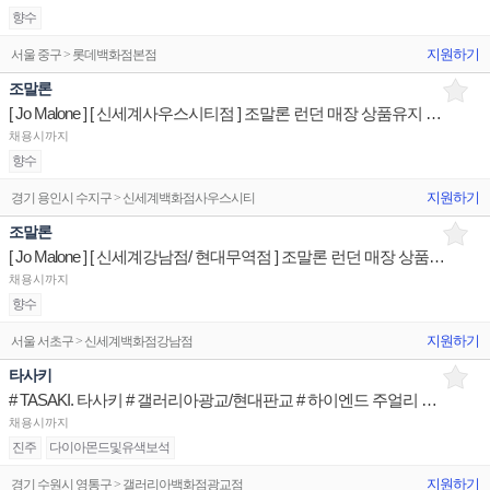
향수
지원하기
서울 중구 > 롯데백화점본점
조말론
[ Jo Malone ] [ 신세계사우스시티점 ] 조말론 런던 매장 상품유지 매장판매사원
채용시까지
향수
지원하기
경기 용인시 수지구 > 신세계백화점사우스시티
조말론
[ Jo Malone ] [ 신세계강남점/ 현대무역점 ] 조말론 런던 매장 상품유지 매장판매사원
채용시까지
향수
지원하기
서울 서초구 > 신세계백화점강남점
타사키
# TASAKI. 타사키 # 갤러리아광교/현대판교 # 하이엔드 주얼리 브랜드 Advisior
채용시까지
진주
다이아몬드및유색보석
지원하기
경기 수원시 영통구 > 갤러리아백화점광교점