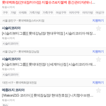
롯데백화점(건대점/미아점) 지젤슈즈&지젤백 중간관리자(매니저) 구인합니다
채용시까지
구두
가방
수제화
가죽가방
가죽구두
여성구두
여자구두
여자가방
여성가
지원하기
서울 광진구 > 롯데백화점스타시티점
시슬리코리아
[시슬리뷰티그룹] [ 롯데강남점/ 현대무역점 ] 시슬리코리아 매장 상품유지 매장판매사원
채용시까지
시슬리코리아
지원하기
서울 강남구 > 롯데백화점강남점
시슬리코리아
[시슬리뷰티그룹] [ 롯데대전점/ 신세계마산점 ] 시슬리코리아 매장 상품유지 매장판매사원
채용시까지
시슬리코리아
지원하기
대전 서구 > 롯데백화점대전점
메종21지 코리아
[ Maison21G 코리아 ] [ 롯데잠실점/ 현대천호점 ] 니치향수브랜드 매장 상품유지 매장판매사원
채용시까지
향수