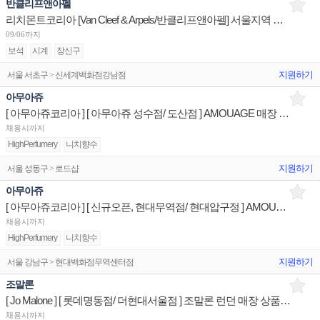
반클리프앤아펠
리치몬트코리아 [Van Cleef & Arpels/반클리프앤아펠] 서울지역 백화점 판매사원 채용
09/06까지
보석
시계
장신구
지원하기
서울 서초구 > 신세계백화점강남점
아무아쥬
[ 아무아쥬코리아 ] [ 아무아쥬 성수점/ 도산점 ] AMOUAGE 매장 상품유지 매장판매사원
채용시까지
HighPerfumery
니치향수
지원하기
서울 성동구 > 로드샵
아무아쥬
[ 아무아쥬코리아 ] [ 신규오픈, 현대무역점/ 현대압구정 ] AMOUAGE 매장 상품유지 매장판매사원
채용시까지
HighPerfumery
니치향수
지원하기
서울 강남구 > 현대백화점무역센터점
조말론
[ Jo Malone ] [ 롯데명동점/ 더현대서울점 ] 조말론 런던 매장 상품유지 매장판매사원
채용시까지