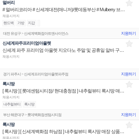
멀버리
# 멀버리코리아 # 신세계대전(매니저)/롯데동부산 # Mulberry 브랜드 Advisior(정규직)
채용시까지
핸드백
가방
지갑
지원하기
대전 유성구 > 신세계백화점아트앤사이언스
신세계파주프리미엄아울렛
신세계 파주 프리미엄 아울렛 지오다노 주말 및 공휴일 알바 구인합니다
채용시까지
지원하기
경기 파주시 > 신세계프리미엄아울렛파주점
록시땅
[ 록시땅 ] [ 롯데센텀시티점/ 현대충청점 ] 내추럴뷰티 록시땅 매장 상품유지 매장판매사원
채용시까지
내추럴뷰티
록시땅
지원하기
부산 해운대구 > 롯데백화점센텀시티점
록시땅
[ 록시땅 ] [ 신세계백화점 하남점 ] 내추럴뷰티 록시땅 매장 상품유지 매장판매사원
채용시까지