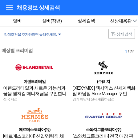
채용정보 상세검색
상세검색
알바
실버(장년)
신상채용관
상세검색
검색조건을 추가하려면 눌러주세요.
매장별 프리미엄
1
/ 22
이랜드리테일
(주)비치
이랜드리테일과 새로운 가능성과
[ XEXYMIX ] 젝시믹스 신세계백화
꿈을 펼쳐갈 매니저님을 구인합니
점 하남점 Store Manager 구인
다.
전국 지점
경기 하남시 신세계百하남점
에르메스코리아(유)
스와치그룹코리아(주)
[에르메스코리아] 신입/경력직 채
[스와치그룹코리아] 전국 매장 판