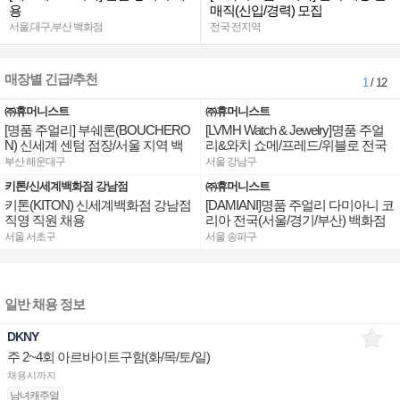
용
매직(신입/경력) 모집
서울,대구,부산 백화점
전국 전지역
매장별 긴급/추천
1
/ 12
㈜휴머니스트
㈜휴머니스트
[명품 주얼리] 부쉐론(BOUCHERO
[LVMH Watch & Jewelry]명품 주얼
N) 신세계 센텀 점장/서울 지역 백
리&와치 쇼메/프레드/위블로 전국
화점 판매사원 채용
점장/부점장/판매사원 채용
부산 해운대구
서울 강남구
키톤/신세계백화점 강남점
㈜휴머니스트
키톤(KITON) 신세계백화점 강남점
[DAMIANI]명품 주얼리 다미아니 코
직영 직원 채용
리아 전국(서울/경기/부산) 백화점
부점장/판매사원 채용
서울 서초구
서울 송파구
일반 채용 정보
DKNY
주 2~4회 아르바이트구함(화/목/토/일)
채용시까지
남녀캐주얼