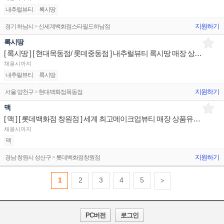
내추럴뷰티
록시땅
지원하기
경기 하남시 > 신세계백화점스타필드하남점
록시땅
[ 록시땅 ] [ 현대목동점/ 롯데중동점 ] 내추럴뷰티 록시땅 매장 상품유지 매장판매사원
채용시까지
내추럴뷰티
록시땅
지원하기
서울 양천구 > 현대백화점목동점
맥
[ 맥 ] [ 롯데백화점 창원점 ] 세계 최고메이크업뷰티 매장 상품유지 매장판매사원
채용시까지
맥
지원하기
경남 창원시 성산구 > 롯데백화점창원점
1
2
3
4
5
>
PC버전
로그인