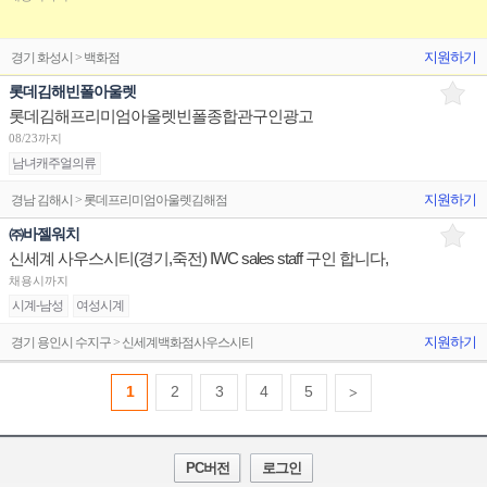
지원하기
경기 화성시 > 백화점
롯데김해빈폴아울렛
롯데김해프리미엄아울렛빈폴종합관구인광고
08/23까지
남녀캐주얼의류
지원하기
경남 김해시 > 롯데프리미엄아울렛김해점
㈜바젤워치
신세계 사우스시티(경기,죽전) IWC sales staff 구인 합니다,
채용시까지
시계-남성
여성시계
지원하기
경기 용인시 수지구 > 신세계백화점사우스시티
1
2
3
4
5
>
PC버전
로그인