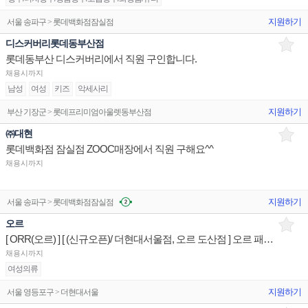
지원하기
서울 송파구 > 롯데백화점잠실점
디스커버리롯데동부산점
롯데동부산 디스커버리에서 직원 구인합니다.
채용시까지
남성
여성
키즈
악세사리
지원하기
부산 기장군 > 롯데프리미엄아울렛동부산점
㈜대현
롯데백화점 잠실점 ZOOC매장에서 직원 구해요^^
채용시까지
지원하기
서울 송파구 > 롯데백화점잠실점
오르
[ ORR(오르) ] [ (신규오픈)/ 더현대서울점, 오르 도산점 ] 오르 패션 제품디스플레이 판매전문직원
채용시까지
여성의류
지원하기
서울 영등포구 > 더현대서울