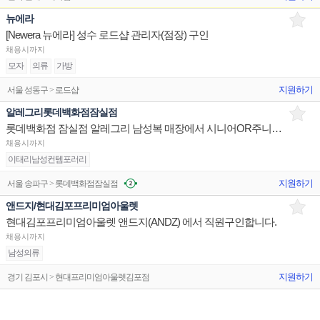
뉴에라
[Newera 뉴에라] 성수 로드샵 관리자(점장) 구인
채용시까지
모자
의류
가방
지원하기
서울 성동구 > 로드샵
알레그리롯데백화점잠실점
롯데백화점 잠실점 알레그리 남성복 매장에서 시니어OR주니어사원을 구인합니다.
채용시까지
이태리남성컨템포러리
지원하기
서울 송파구 > 롯데백화점잠실점
앤드지/현대김포프리미엄아울렛
현대김포프리미엄아울렛 앤드지(ANDZ) 에서 직원구인합니다.
채용시까지
남성의류
지원하기
경기 김포시 > 현대프리미엄아울렛김포점