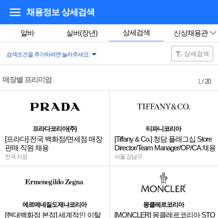
채용정보 상세검색
상세검색
알바
실버(장년)
신상채용관
상세검색
검색조건을 추가하려면 눌러주세요.
매장별 프리미엄
1
/ 20
프라다코리아(주)
티파니코리아
[프라다] 전국 백화점/면세점 매장
[Tiffany & Co.] 청담 플래그십 Store
판매 직원 채용
Director/Team Manager/OP/CA 채용
전국 지점
서울 강남구
에르메네질도제냐코리아
몽클레르코리아
[현대백화점 본점] 세계적인 이탈
[MONCLER] 몽클레르코리아 STO