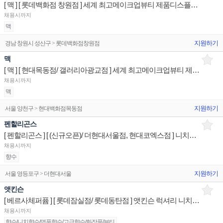
[ 맥 ] [ 롯데백화점 창원점 ] 세계 최고메이크업뷰티 제품디스플레이 판매전문직원
채용시까지
맥
지원하기
경남 창원시 성산구 > 롯데백화점창원점
맥
[ 맥 ] [ 현대목동점/ 갤러리아광교점 ] 세계 최고메이크업뷰티 제품디스플레이 판매전문직원
채용시까지
맥
지원하기
서울 양천구 > 현대백화점목동점
펜할리곤스
[ 펜할리곤스 ] [ (신규오픈)/ 더현대서울점, 현대코엑스점 ] 니치향수브랜드 제품디스플레이 판매전문직원
채용시까지
향수
지원하기
서울 영등포구 > 더현대서울
앳킨슨
[ 베르사체퍼퓸 ] [ 롯데잠실점/ 롯데동탄점 ] 앳킨슨 럭셔리 니치향수 제품디스플레이 판매전문직원
채용시까지
향수/니치향수/명품향수/고급향수/화장품/뷰티