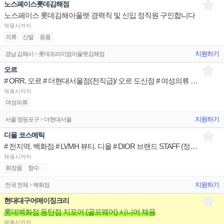
노스페이스롯데김해점
노스페이스 롯데김해아울렛 경력직 및 신입 정직원 구인합니다
채용시까지
의류
신발
용품
지원하기
경남 김해시 > 롯데프리미엄아울렛김해점
오르
# ORR. 오르 # 더현대서울점(전직급)/ 오르 도산점 # 여성의류 브랜드 STAFF
채용시까지
여성의류
지원하기
서울 영등포구 > 더현대서울
디올 코스메틱
# 전지역. 백화점 # LVMH 뷰티. 디올 # DIOR 브랜드 STAFF (정규직)
채용시까지
화장품
향수
지원하기
전국 전체 > 백화점
현대대구어메이징크리
롯데백화점 동탄점 지포어 (골프웨어) 시니어 채용
채용시까지