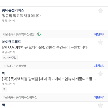
롯데본점키이스
정규직 직원을 채용합니다
채용시까지
지원하기
서울 중구 > 롯데백화점본점
㈜이랜드월드
[WHO.A.U]후아유 모다아울렛인천점 중간관리 구인합니다
채용시까지
남.여캐주얼
지원하기
인천 서구 > 아울렛몰
맥
[ 맥 ] [ 롯데백화점 광복점 ] 세계 최고메이크업뷰티 제품디스플레이 판매전문직원
채용시까지
맥
지원하기
부산 중구 > 롯데백화점광복점
맥