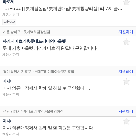
라로제
[ La Rosee ] [ 롯데잠실점/ 롯데건대점/ 롯데청량리점 ] 라로제 클린뷰티 제품디스플레이 판매직원
채용시까지
LaRose
지원하기
서울 송파구 > 롯데백화점잠실점
파리게이츠기흥롯데프리미엄아울렛
롯데 기흥아울렛 파리게이츠 직원/알바 구인합니다
채용시까지
지원하기
경기 용인시 기흥구 > 롯데프리미엄아울렛기흥점
미샤
미샤 의류매장에서 함께 일 하실 분 구인합니다.
채용시까지
지원하기
경남 김해시 > 롯데프리미엄아울렛김해점
미샤
미샤 의류매장에서 함께 일 할 직원분 구인합니다.
채용시까지