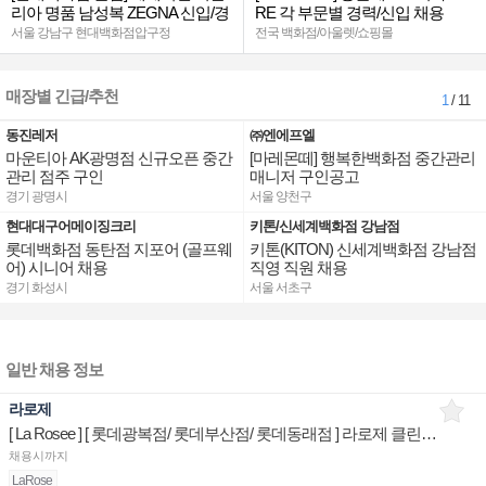
리아 명품 남성복 ZEGNA 신입/경
RE 각 부문별 경력/신입 채용
력
서울 강남구 현대백화점압구정
전국 백화점/아울렛/쇼핑몰
매장별 긴급/추천
1
/ 11
동진레저
㈜엔에프엘
마운티아 AK광명점 신규오픈 중간
[마레몬떼] 행복한백화점 중간관리
관리 점주 구인
매니저 구인공고
경기 광명시
서울 양천구
현대대구어메이징크리
키톤/신세계백화점 강남점
롯데백화점 동탄점 지포어 (골프웨
키톤(KITON) 신세계백화점 강남점
어) 시니어 채용
직영 직원 채용
경기 화성시
서울 서초구
일반 채용 정보
라로제
[ La Rosee ] [ 롯데광복점/ 롯데부산점/ 롯데동래점 ] 라로제 클린뷰티 제품디스플레이 판매직원
채용시까지
LaRose