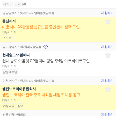
캐릭터
고가의류
지원하기
경남 김해시 > 롯데프리미엄아울렛김해점
동진레저
마운티아 AK광명점 신규오픈 중간관리 점주 구인
채용시까지
스포츠
지원하기
경기 광명시 > AK플라자광명점
현대송도cp컴퍼니
현대 송도 아울렛 CP컴퍼니 평일 주4일 아르바이트구인
채용시까지
남성캐주얼
지원하기
인천 연수구 > 현대프리미엄아울렛송도점
셀린느코리아유한회사
셀린느 코리아 전국 주요 백화점 세일즈 채용 공고
채용시까지
여성의류
향수
지원하기
전국 전체 > 백화점