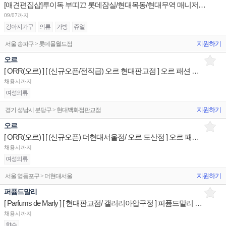
[애견편집샵]루이독 부띠끄 롯데잠실/현대목동/현대무역 매니저/시니어/주니어 채용
09/07까지
강아지가구
의류
가방
쥬얼
지원하기
서울 송파구 > 롯데몰월드점
오르
[ ORR(오르) ] [ (신규오픈/전직급) 오르 현대판교점 ] 오르 패션 스페셜리스트 판매전문사원
채용시까지
여성의류
지원하기
경기 성남시 분당구 > 현대백화점판교점
오르
[ ORR(오르) ] [ (신규오픈) 더현대서울점/ 오르 도산점 ] 오르 패션 스페셜리스트 판매전문사원
채용시까지
여성의류
지원하기
서울 영등포구 > 더현대서울
퍼퓸드말리
[ Parfums de Marly ] [ 현대판교점/ 갤러리아압구정 ] 퍼퓸드말리 세일즈리스트 매장판매사원
채용시까지
향수