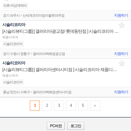
의류-여성캐릭터
지원하기
경기 파주시 > 신세계프리미엄아울렛파주점
시슬리코리아
[시슬리뷰티그룹] [ 갤러리아광교점/ 롯데동탄점 ] 시슬리코리아 제품디스플레이 매장판매사원
채용시까지
시슬리코리아
지원하기
경기 수원시 영통구 > 갤러리아백화점광교점
시슬리코리아
[시슬리뷰티그룹] [ 갤러리아센터시티점 ] 시슬리코리아 제품디스플레이 매장판매사원
채용시까지
시슬리코리아
지원하기
충남 천안시 서북구 > 갤러리아백화점센터시티점
1
2
3
4
5
>
PC버전
로그인