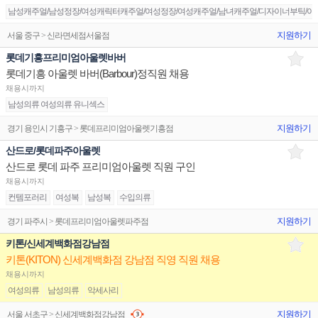
남성캐주얼/남성정장/여성캐릭터캐주얼/여성정장/여성캐주얼/남녀캐주얼/디자이너부틱/아동
지원하기
서울 중구 > 신라면세점서울점
롯데기흥프리미엄아울렛바버
롯데기흥 아울렛 바버(Barbour)정직원 채용
채용시까지
남성의류 여성의류 유니섹스
지원하기
경기 용인시 기흥구 > 롯데프리미엄아울렛기흥점
산드로/롯데파주아울렛
산드로 롯데 파주 프리미엄아울렛 직원 구인
채용시까지
컨템포러리
여성복
남성복
수입의류
지원하기
경기 파주시 > 롯데프리미엄아울렛파주점
키톤/신세계백화점강남점
키톤(KITON) 신세계백화점 강남점 직영 직원 채용
채용시까지
여성의류
남성의류
악세사리
지원하기
서울 서초구 > 신세계백화점강남점