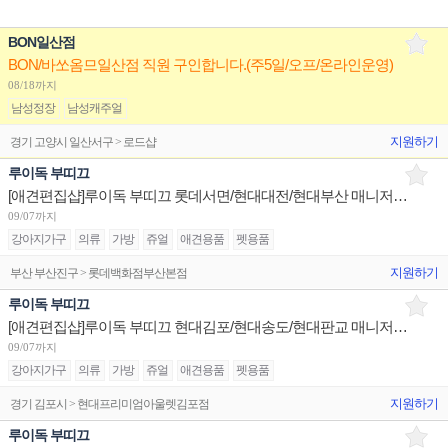
BON일산점
BON/바쏘옴므일산점 직원 구인합니다.(주5일/오프/온라인운영)
08/18까지
남성정장
남성캐주얼
지원하기
경기 고양시 일산서구 > 로드샵
루이독 부띠끄
[애견편집샵]루이독 부띠끄 롯데서면/현대대전/현대부산 매니저/시니어/주니어 채용
09/07까지
강아지가구
의류
가방
쥬얼
애견용품
펫용품
지원하기
부산 부산진구 > 롯데백화점부산본점
루이독 부띠끄
[애견편집샵]루이독 부띠끄 현대김포/현대송도/현대판교 매니저/시니어/주니어 채용
09/07까지
강아지가구
의류
가방
쥬얼
애견용품
펫용품
지원하기
경기 김포시 > 현대프리미엄아울렛김포점
루이독 부띠끄