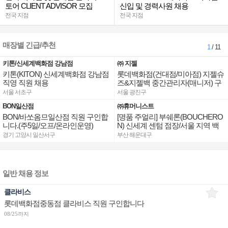
토어 CLIENT ADVISOR 모집
신입 및 경력사원 채용
전국 지점
전국 지점
매장별 긴급/추천
1
/ 11
키톤/신세계백화점 강남점
㈜ 지젤
키톤(KITON) 신세계백화점 강남점
롯데백화점(건대점/미아점) 지젤슈
직영 직원 채용
즈&지젤백 중간관리자(매니저) 구
인합니다
서울 서초구
서울 광진구
BON일산점
㈜휴머니스트
BON/바쏘옴므일산점 직원 구인합
[명품 주얼리] 부쉐론(BOUCHERO
니다.(주5일/오프/온라인운영)
N) 신세계 센텀 점장/서울 지역 백
화점 판매사원 채용
경기 고양시 일산서구
부산 해운대구
일반 채용 정보
클라비스
롯데백화점중동점 클라비스 직원 구인합니다
08/25까지