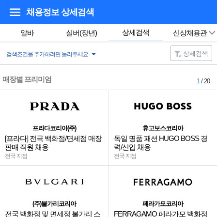
채용정보 상세검색
상세검색
알바
실버(장년)
신상채용관
상세검색
검색조건을 추가하려면 눌러주세요.
매장별 프리미엄
1
/ 20
프라다코리아(주)
휴고보스코리아
[프라다] 전국 백화점/면세점 매장
독일 명품 패션 HUGO BOSS 경
판매 직원 채용
력/신입 채용
전국 지점
전국 지점
(주)불가리코리아
페라가모코리아
전국 백화점 및 면세점 불가리 스
FERRAGAMO 페라가모 백화점