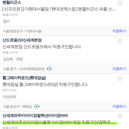
펜할리곤스
[ 신규오픈 ] [ 더현대서울점 / 현대코엑스점 ] 펜할리곤스 퍼퓸 스페셜리스트 매장판매사원
채용시까지
향수
지원하기
서울 영등포구 > 더현대서울
산드로옴므//신세계본점
신세계본점 산드로옴므에서 직원구인합니다
채용시까지
남성복
컨템
지원하기
서울 중구 > 신세계백화점본점
톰그레이하운드(롯데잠실)
롯데잠실 톰그레이하운드(여성) 직원구인합니다.
08/31까지
여성의류
지원하기
서울 송파구 > 백화점
신세계파주/더아이잗컬렉션/아이잗바바
신세계파주프리미엄아울렛 아이잗바바 매장 직원구인/경력우대/분위기좋은매장/장기근무환영
채용시까지