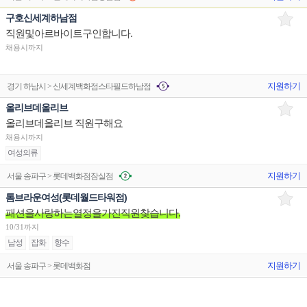
구호신세계하남점
직원및아르바이트구인합니다.
채용시까지
지원하기
경기 하남시 > 신세계백화점스타필드하남점
올리브데올리브
올리브데올리브 직원구해요
채용시까지
여성의류
지원하기
서울 송파구 > 롯데백화점잠실점
톰브라운여성(롯데월드타워점)
패션을사랑하는열정을가진직원찾습니다.
10/31까지
남성
잡화
향수
지원하기
서울 송파구 > 롯데백화점