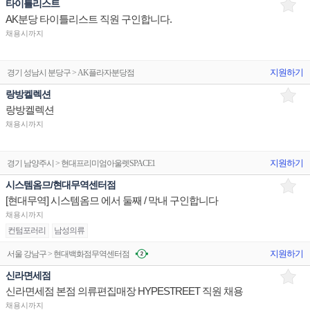
타이틀리스트
AK분당 타이틀리스트 직원 구인합니다.
채용시까지
지원하기
경기 성남시 분당구 > AK플라자분당점
랑방켈렉션
랑방켈렉션
채용시까지
지원하기
경기 남양주시 > 현대프리미엄아울렛SPACE1
시스템옴므/현대무역센터점
[현대무역] 시스템옴므 에서 둘째 / 막내 구인합니다
채용시까지
컨텀포러리
남성의류
지원하기
서울 강남구 > 현대백화점무역센터점
신라면세점
신라면세점 본점 의류편집매장 HYPESTREET 직원 채용
채용시까지