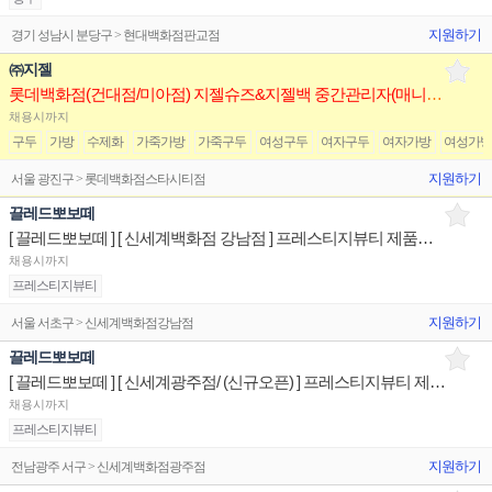
지원하기
경기 성남시 분당구 > 현대백화점판교점
㈜지젤
롯데백화점(건대점/미아점) 지젤슈즈&지젤백 중간관리자(매니저) 구인합니다
채용시까지
구두
가방
수제화
가죽가방
가죽구두
여성구두
여자구두
여자가방
여성가
지원하기
서울 광진구 > 롯데백화점스타시티점
끌레드뽀보떼
[ 끌레드뽀보떼 ] [ 신세계백화점 강남점 ] 프레스티지뷰티 제품디스플레이 매장판매사원
채용시까지
프레스티지뷰티
지원하기
서울 서초구 > 신세계백화점강남점
끌레드뽀보떼
[ 끌레드뽀보떼 ] [ 신세계광주점/ (신규오픈) ] 프레스티지뷰티 제품디스플레이 매장판매사원
채용시까지
프레스티지뷰티
지원하기
전남광주 서구 > 신세계백화점광주점