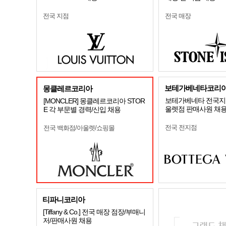
전국 지점
전국 매장
보테가베네타코리
몽클레르코리아
보테가베네타 전국지
[MONCLER] 몽클레르코리아 STOR
울렛점 판매사원 채
E 각 부문별 경력/신입 채용
전국 전지점
전국 백화점/아울렛/쇼핑몰
티파니코리아
[Tiffany & Co.] 전국 매장 점장/부매니
저/판매사원 채용