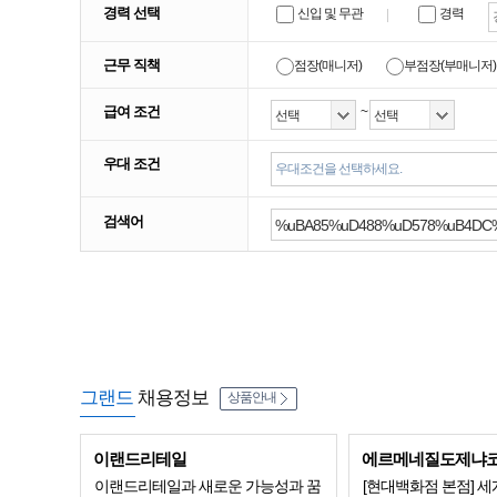
경력 선택
신입 및 무관
경력
근무 직책
점장(매니저)
부점장(부매니저)
급여 조건
~
우대 조건
우대조건을 선택하세요.
검색어
그랜드
채용정보
상품안내
이랜드리테일
에르메네질도제냐
이랜드리테일과 새로운 가능성과 꿈
[현대백화점 본점] 