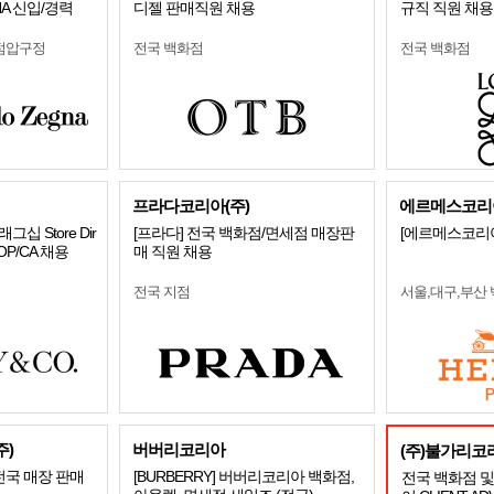
NA 신입/경력
디젤 판매직원 채용
규직 직원 채용
점압구정
전국 백화점
전국 백화점
프라다코리아(주)
에르메스코리아
플래그십 Store Dir
[프라다] 전국 백화점/면세점 매장판
[에르메스코리아
r/OP/CA 채용
매 직원 채용
전국 지점
서울,대구,부산
)
버버리코리아
(주)불가리코
전국 매장 판매
[BURBERRY] 버버리코리아 백화점,
전국 백화점 및