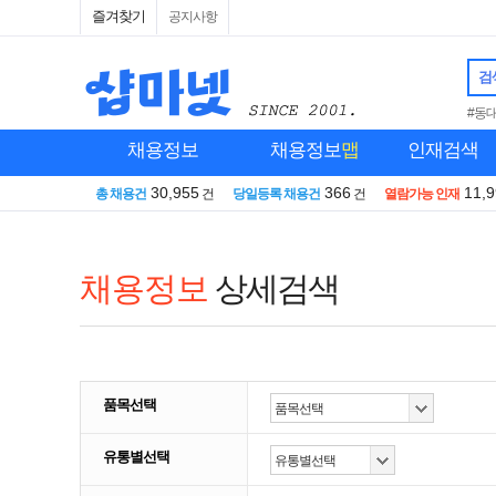
즐겨찾기
공지사항
검
#동
채용정보
채용정보
맵
인재검색
30,955
366
11,
총 채용건
건
당일등록 채용건
건
열람가능 인재
채용정보
상세검색
품목선택
유통별선택