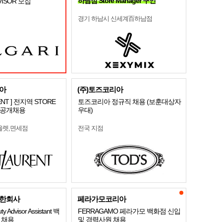
하남점 Store Manager 구인
DVISOR 모집
경기 하남시 신세계百하남점
아
(주)토즈코리아
RENT ] 전지역 STORE
토즈코리아 정규직 채용 (보훈대상자
 공개채용
우대)
울렛,면세점
전국 지점
한회사
페라가모코리아
y Advisor Assistant 백
FERRAGAMO 페라가모 백화점 신입
 채용
및 경력사원 채용