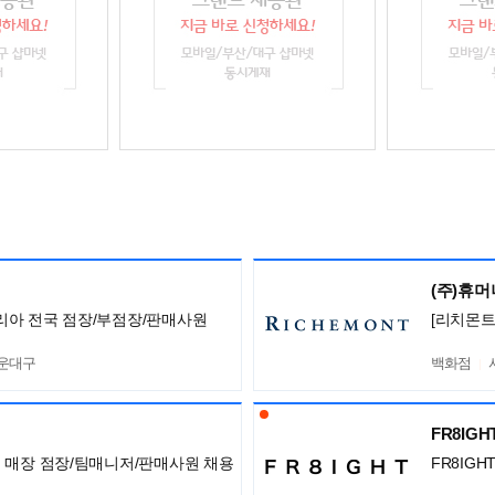
(주)휴
니 코리아 전국 점장/부점장/판매사원
[리치몬트
해운대구
백화점
FR8IG
아 전국 매장 점장/팀매니저/판매사원 채용
FR8IG