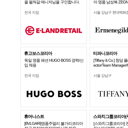
을 펼쳐갈 매니저님을 구인합니다.
아 명품 남성복 ZEG
전국 지점
서울 강남구 현대백화
휴고보스코리아
티파니코리아
독일 명품 패션 HUGO BOSS 경력/신
[Tiffany & Co.] 청담 
입 채용
ector/Team Manage
전국 지점
서울 강남구
휴머니스트
스와치그룹코리아(주
[BVLGARI]명품주얼리 불가리코리아
[스와치그룹코리아] 