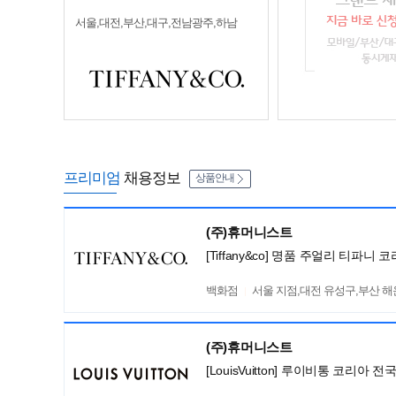
서울,대전,부산,대구,전남광주,하남
프리미엄
채용정보
상품안내
(주)휴머니스트
[Tiffany&co] 명품 주얼리 티파
백화점
서울 지점,대전 유성구,부산 
(주)휴머니스트
[LouisVuitton] 루이비통 코리