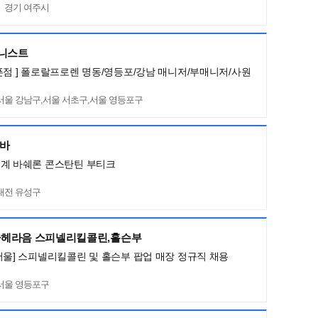
경기 여주시
머니스트
픈점 ] 폴로랄프로렌 명동/영등포/강남 매니저/부매니저/사원
서울 강남구,서울 서초구,서울 영등포구
네바
세계 바쉐론 콘스탄틴 부티크
대전 유성구
헤라음 스피넬리킬콜린,홀슨부
서울] 스피넬리킬콜린 및 홀슨부 팝업 매장 정규직 채용
서울 영등포구