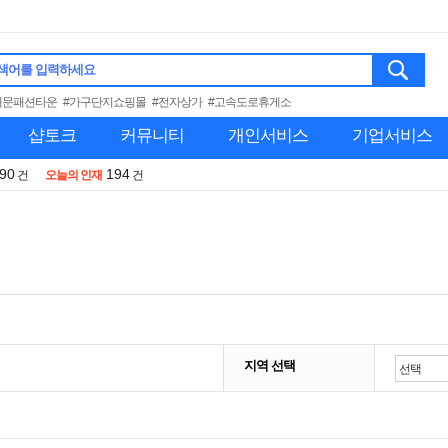
색어를 입력하세요
대문패션타운
#가구단지쇼핑몰
#전자상가
#고속도로휴게소
샵토크
커뮤니티
개인서비스
기업서비스
990
194
건
오늘의 인재
건
지역 선택