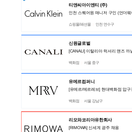
티앤씨아이엔티 (주)
인천 스퀘어원 매니저 구인 (언더웨
쇼핑몰/패션몰
인천 연수구
신원글로벌
[CANALI] 이탈리아 럭셔리 맨즈
백화점
서울 중구
유메르컴퍼니
[유메르/메르레브] 현대백화점 압구
백화점
서울 강남구
리모와코리아유한회사
[RIMOWA] 신세계 광주 채용