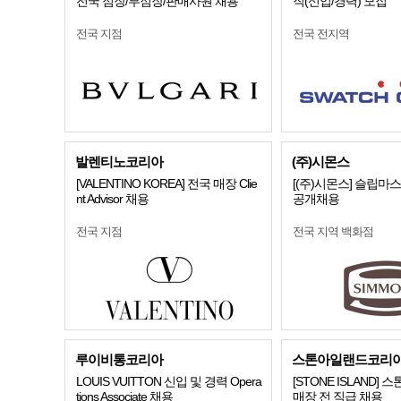
전국 점장/부점장/판매사원 채용
직(신입/경력) 모집
전국 지점
전국 전지역
발렌티노코리아
(주)시몬스
[VALENTINO KOREA] 전국 매장 Clie
[(주)시몬스] 슬립마
nt Advisor 채용
공개채용
전국 지점
전국 지역 백화점
루이비통코리아
스톤아일랜드코리
LOUIS VUITTON 신입 및 경력 Opera
[STONE ISLAND]
tions Associate 채용
매장 전 직급 채용