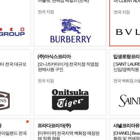
아울렛, 면세점 세일즈 (전국)
어 CLIENT A
전국 지점
전국 지점
(주)아식스코리아
입생로랑코리
스터 전국 대규모
[오니츠카타이거] 전국지점 직영점
[ SAINT LAU
판매사원 구인
신입/경력직원
전국 지점
전국 백화점,아
아
프라다코리아(주)
샤넬코리아유
 스톤아일랜드 전국
[미우미우] 전국지역 백화점 매장판
[CHANEL] Beaut
매 직원 채용
화점 및 면세점