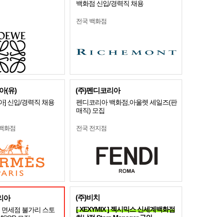
백화점 신입/경력직 채용
전국 백화점
(유)
(주)펜디코리아
] 신입/경력직 채용
펜디코리아 백화점,아울렛 세일즈(판
매직) 모집
 백화점
전국 전지점
(주)비치
리아
[ XEXYMIX ] 젝시믹스 신세계백화점
 면세점 불가리 스토