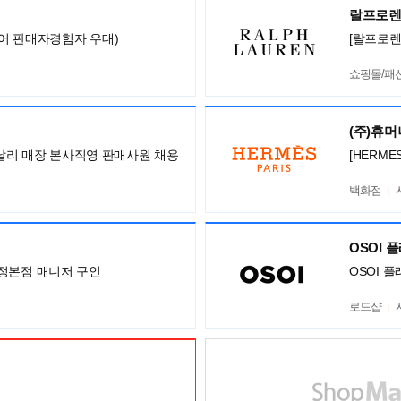
랄프로
어 판매자경험자 우대)
[랄프로렌
쇼핑몰/패
(주)휴
 까날리 매장 본사직영 판매사원 채용
[HERM
백화점
OSOI 
정본점 매니저 구인
OSOI 
로드샵