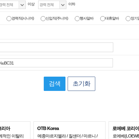
이상
이하
경력직(시니어)
신입직(주니어)
행사알바
대휴알바
장기
검색
초기화
코리아
OTB Korea
로에베 코리
세계적인 이탈리
메종마르지엘라 / 질샌더 / 마르니 /
로에베(LOEW