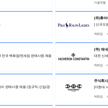
아울렛몰
(주)휴
.
[ 신규오
백화점
(주) 제
ISOR 전국 백화점/면세점 판매사원 채용
대전 신
백화점
주식회사
얼리 판매사원 채용 (정규직-신입/경
[더현대 
백화점