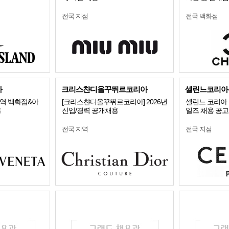
전국 지점
전국 백화점
아
크리스챤디올꾸뛰르코리아
셀린느코리아
역 백화점&아
[크리스챤디올꾸뛰르코리아] 2026년
셀린느 코리아 
용
신입/경력 공개채용
일즈 채용 공고
전국 지역
전국 지점