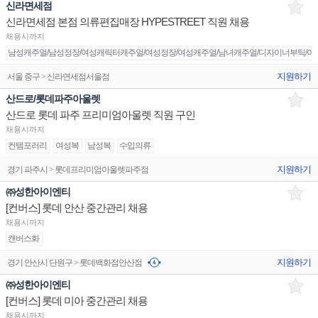
신라면세점
신라면세점 본점 의류편집매장 HYPESTREET 직원 채용
채용시까지
남성캐주얼/남성정장/여성캐릭터캐주얼/여성정장/여성캐주얼/남녀캐주얼/디자이너부틱/아동
지원하기
서울 중구 > 신라면세점서울점
산드로/롯데파주아울렛
산드로 롯데 파주 프리미엄아울렛 직원 구인
채용시까지
컨템포러리
여성복
남성복
수입의류
지원하기
경기 파주시 > 롯데프리미엄아울렛파주점
㈜성한아이엔티
[컨버스] 롯데 안산 중간관리 채용
채용시까지
캔버스화
지원하기
경기 안산시 단원구 > 롯데백화점안산점
㈜성한아이엔티
[컨버스] 롯데 미아 중간관리 채용
채용시까지