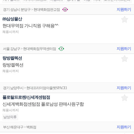
지원하기
경기 성남시 분당구 > 현대백화점판교점
㈜삼성물산
현대무역점 가니직원 구해용^^
채용시까지
지원하기
서울 강남구 > 현대백화점무역센터점
랑방켈렉션
랑방켈렉션
채용시까지
지원하기
경기 남양주시 > 현대프리미엄아울렛SPACE1
폴로랄프로렌/신세계센텀점
신세계백화점센텀점 폴로남성 판매사원구함
채용시까지
남성의류
지원하기
부산 해운대구 > 백화점