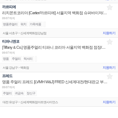
까르띠에
리치몬트코리아 [Cartier/까르띠에] 서울지역 백화점 슈퍼바이저/판매사원/어드민 채용
09/07까지
명품쥬얼리
워치
가죽제품
지원하기
서울 서초구 > 신세계백화점강남점
티파니앤코
[Tiffany & Co.] 명품주얼리 티파니 코리아 서울지역 백화점 점장/판매사원/오퍼레이션 채용
09/07까지
명품
주얼리
럭셔리
지원하기
서울 강남구 > 백화점
프레드
명품 주얼리 프레드 [LVMH W&J] FRED 신세계대전/현대판교 부점장~판매사원 채용
09/07까지
주얼리
귀금속
장신구
지원하기
대전 유성구 > 신세계백화점아트앤사이언스