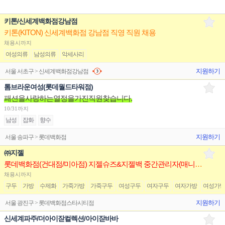
키톤/신세계백화점강남점
키톤(KITON) 신세계백화점 강남점 직영 직원 채용
채용시까지
여성의류
남성의류
악세사리
지원하기
서울 서초구 > 신세계백화점강남점
톰브라운여성(롯데월드타워점)
패션을사랑하는열정을가진직원찾습니다.
10/31까지
남성
잡화
향수
지원하기
서울 송파구 > 롯데백화점
㈜지젤
롯데백화점(건대점/미아점) 지젤슈즈&지젤백 중간관리자(매니저) 구인합니다
채용시까지
구두
가방
수제화
가죽가방
가죽구두
여성구두
여자구두
여자가방
여성가
지원하기
서울 광진구 > 롯데백화점스타시티점
신세계파주/더아이잗컬렉션/아이잗바바