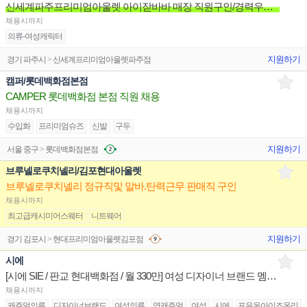
신세계파주프리미엄아울렛 아이잗바바 매장 직원구인/경력우대/분위기좋은매장/장기근무환영
채용시까지
의류-여성캐릭터
지원하기
경기 파주시 > 신세계프리미엄아울렛파주점
캠퍼/롯데백화점본점
CAMPER 롯데백화점 본점 직원 채용
채용시까지
수입화
프리미엄슈즈
신발
구두
지원하기
서울 중구 > 롯데백화점본점
브루넬로쿠치넬리/김포현대아울렛
브루넬로쿠치넬리 정규직및 알바.탄력근무 판매직 구인
채용시까지
최고급캐시미어스웨터
니트웨어
지원하기
경기 김포시 > 현대프리미엄아울렛김포점
시에
[시에 SIE / 판교 현대백화점 / 월 330만] 여성 디자이너 브랜드 멤버 구인
채용시까지
캐주얼의류
디자이너브랜드
여성의류
영캐주얼
여성
시에
포유온아이즈온리