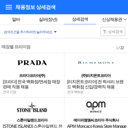
채용정보 상세검색
상세검색
알바
실버(장년)
신상채용관
상세검색
검색조건을 추가하려면 눌러주세요.
매장별 프리미엄
1
/ 22
프라다코리아(주)
(주)리치몬트코리아
[프라다] 전국 백화점/면세점 매장
[리치몬트코리아] 전 럭셔리 브랜
판매 직원 채용
드 백화점 신입/경력직 채용
전국 지점
전국 백화점
스톤아일랜드코리아
에이피엠엠씨코리아 주식회사
[STONE ISLAND] 스톤아일랜드 전
APM Moncaco Korea Store Manage