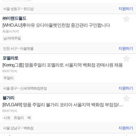
지원하기
서울 성동구 > 로드샵
㈜이랜드월드
[WHO.A.U]후아유 모다아울렛인천점 중간관리 구인합니다
채용시까지
남.여캐주얼
지원하기
인천 서구 > 아울렛몰
포멜라토
[Kering그룹] 명품주얼리 포멜라토 서울지역 백화점 판매사원 채용
09/07까지
주얼리
지원하기
서울 중구 > 신세계백화점본점
불가리
[BVLGARI] 명품 주얼리 불가리 코리아 서울지역 백화점 부점장/판매사원/어드민 채용
09/07까지
시계
쥬얼리
백
지원하기
서울 강남구 > 백화점