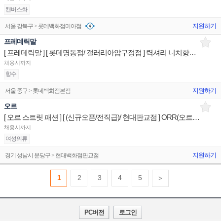
캔버스화
지원하기
서울 강북구 > 롯데백화점미아점
프레데릭말
[ 프레데릭말 ] [ 롯데명동점/ 갤러리아압구정점 ] 력셔리 니치향수 스페셜리스트 매장판매사원
채용시까지
향수
지원하기
서울 중구 > 롯데백화점본점
오르
[ 오르 스트릿 패션 ] [ (신규오픈/전직급)/ 현대판교점 ] ORR(오르) 스페셜리스트 매장판매사원
채용시까지
여성의류
지원하기
경기 성남시 분당구 > 현대백화점판교점
1
2
3
4
5
>
PC버전
로그인