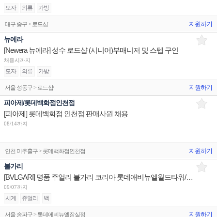
모자
의류
가방
지원하기
대구 중구 > 로드샵
뉴에라
[Newera 뉴에라] 성수 로드샵 (시니어)부매니저 및 스텝 구인
채용시까지
모자
의류
가방
지원하기
서울 성동구 > 로드샵
피아제/롯데백화점인천점
[피아제] 롯데백화점 인천점 판매사원 채용
08/14까지
지원하기
인천 미추홀구 > 롯데백화점인천점
불가리
[BVLGARI] 명품 주얼리 불가리 코리아 롯데애비뉴엘월드타워/현대판교/신세계센텀 부점장 채용
09/07까지
시계
쥬얼리
백
지원하기
서울 송파구 > 롯데에비뉴엘잠실점