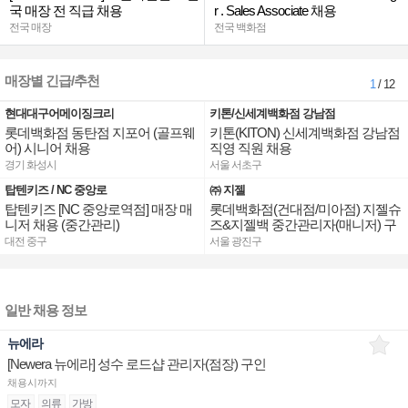
국 매장 전 직급 채용
r . Sales Associate 채용
전국 매장
전국 백화점
매장별 긴급/추천
1
/ 12
현대대구어메이징크리
키톤/신세계백화점 강남점
롯데백화점 동탄점 지포어 (골프웨
키톤(KITON) 신세계백화점 강남점
어) 시니어 채용
직영 직원 채용
경기 화성시
서울 서초구
탑텐키즈 / NC 중앙로
㈜ 지젤
탑텐키즈 [NC 중앙로역점] 매장 매
롯데백화점(건대점/미아점) 지젤슈
니저 채용 (중간관리)
즈&지젤백 중간관리자(매니저) 구
인합니다
대전 중구
서울 광진구
일반 채용 정보
뉴에라
[Newera 뉴에라] 성수 로드샵 관리자(점장) 구인
채용시까지
모자
의류
가방