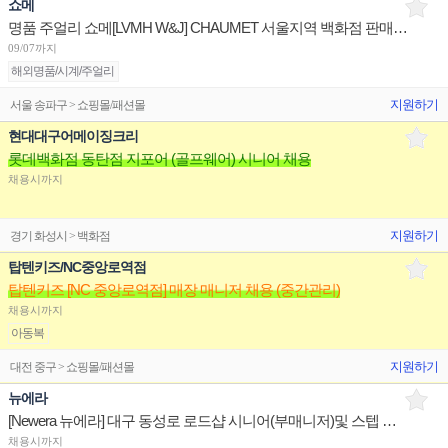
쇼메
명품 주얼리 쇼메[LVMH W&J] CHAUMET 서울지역 백화점 판매사원 채용
09/07까지
해외명품/시계/주얼리
지원하기
서울 송파구 > 쇼핑몰/패션몰
현대대구어메이징크리
롯데백화점 동탄점 지포어 (골프웨어) 시니어 채용
채용시까지
지원하기
경기 화성시 > 백화점
탑텐키즈/NC중앙로역점
탑텐키즈 [NC 중앙로역점] 매장 매니저 채용 (중간관리)
채용시까지
아동복
지원하기
대전 중구 > 쇼핑몰/패션몰
뉴에라
[Newera 뉴에라] 대구 동성로 로드샵 시니어(부매니저)및 스텝 구인
채용시까지