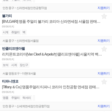
지원하기
인천 중구 > 신라면세점인천공항T1점
불가리
[BVLGARI] 명품 주얼리 불가리 코리아 신라면세점 서울점 판매사원 채용
09/06까지
시계
쥬얼리
백
지원하기
서울 중구 > 신라면세점서울점
반클리프앤아펠
리치몬트코리아[Van Cleef & Arpels/반클리프앤아펠] 서울지역 백화점 세일즈 어시스던트 채용
09/06까지
보석
시계
장신구
지원하기
서울 영등포구 > 더현대서울
티파니앤코
[Tiffany & Co.] 명품주얼리 티파니 코리아 인천공항 면세점 판매사원 채용
09/06까지
명품
주얼리
럭셔리
지원하기
인천 중구 > 신세계면세점인천공항T1점