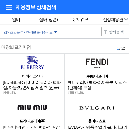
채용정보 상세검색
상세검색
알바
실버(장년)
신상채용관
상세검색
검색조건을 추가하려면 눌러주세요.
매장별 프리미엄
1
/ 22
버버리코리아
(주)펜디코리아
[BURBERRY] 버버리코리아 백화
펜디코리아 백화점,아울렛 세일즈
점, 아울렛, 면세점 세일즈 (전국)
(판매직) 모집
전국 지점
전국 전지점
프라다코리아(주)
휴머니스트
[미우미우] 전국지역 백화점 매장
[BVLGARI]명품주얼리 불가리코리