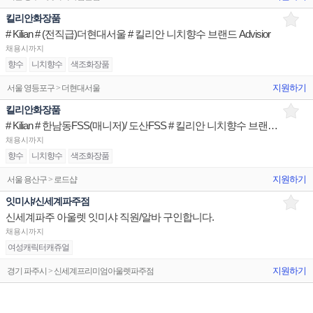
킬리안화장품
# Kilian # (전직급)더현대서울 # 킬리안 니치향수 브랜드 Advisior
채용시까지
향수
니치향수
색조화장품
지원하기
서울 영등포구 > 더현대서울
킬리안화장품
# Kilian # 한남동FSS(매니저)/ 도산FSS # 킬리안 니치향수 브랜드 Advisior
채용시까지
향수
니치향수
색조화장품
지원하기
서울 용산구 > 로드샵
잇미샤/신세계파주점
신세계파주 아울렛 잇미샤 직원/알바 구인합니다.
채용시까지
여성캐릭터캐쥬얼
지원하기
경기 파주시 > 신세계프리미엄아울렛파주점