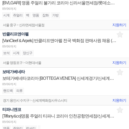
[BVLGARI] 명품 주얼리 불가리 코리아 신라서울면세점/롯데소공면세점/신세계하남 판매사원 채용
09/06까지
시계
쥬얼리
백
명품
잡화
가방
지원하기
서울 중구 > 신라면세점서울점
반클리프앤아펠
[VanCleef & Arpels] 반클리프앤아펠 전국 백화점 판매사원 채용 (리치몬트코리아)
09/06까지
보석
시계
장신구
지원하기
서울 영등포구 > 더현대서울
보테가베네타
보테가베네타코리아 [BOTTEGA VENETA] 신세계경기/신세계대전 판매사원 채용
09/06까지
핸드백
의류
지원하기
경기 용인시 수지구 > 신세계백화점사우스시티
티파니앤코
[Tiffany&co]명품 주얼리 티파니 코리아 인천공항면세점/신세계광주/신세계하남 판매사원 채용
09/06까지
명품
주얼리
럭셔리