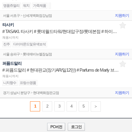
명품쥬얼리
워치
가죽제품
지원하기
서울 서초구 > 신세계백화점강남점
타사키
# TASAKI. 타사키 # 롯데월드타워/현대압구정/롯데본점 # 하이엔드 주얼리 브랜드 Advisior
채용시까지
진주
다이아몬드및유색보석
지원하기
서울 송파구 > 롯데에비뉴엘잠실점
퍼퓸드말리
# 퍼퓸드말리 # 현대판교(장기AR/일12만) # Parfums de Marly 브랜드 Advisior
채용시까지
니치향수
프랑스명품
지원하기
경기 성남시 분당구 > 현대백화점판교점
1
2
3
4
5
>
PC버전
로그인