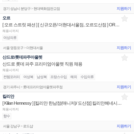
지원하기
경기 성남시 분당구 > 현대백화점판교점
오르
[ 오르 스트릿 패션 ] [ 신규오픈/ 더현대서울점, 오르도산점 ] ORR(오르) 스페셜리스트 매장판매사원
채용시까지
여성의류
지원하기
서울 영등포구 > 더현대서울
산드로/롯데파주아울렛
산드로 롯데 파주 프리미엄아울렛 직원 채용
채용시까지
컨템포러리
여성복
남성복
프랑스수입
해외
수입의류
지원하기
경기 파주시 > 롯데프리미엄아울렛파주점
킬리안
[ Kilian Hennessy ] [킬리안 한남점(매니저)/ 도산점] 킬리안헤네시 스페셜리스트 매장판매사원
채용시까지
향수
지원하기
서울 강남구 > 로드샵