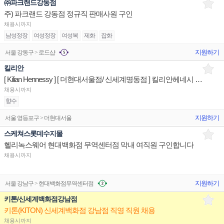
㈜파크랜드강동점
주) 파크랜드 강동점 정규직 판매사원 구인
채용시까지
남성정장
여성정장
여성복
제화
잡화
지원하기
서울 강동구 > 로드샵
킬리안
[ Kilian Hennessy ] [ 더현대서울점/ 신세계명동점 ] 킬리안헤네시 스페셜리스트 매장판매사원
채용시까지
향수
지원하기
서울 영등포구 > 더현대서울
스케쳐스롯데수지몰
헬리녹스웨어 현대백화점 무역센터점 막내 여직원 구인합니다
채용시까지
지원하기
서울 강남구 > 현대백화점무역센터점
키톤/신세계백화점강남점
키톤(KITON) 신세계백화점 강남점 직영 직원 채용
채용시까지