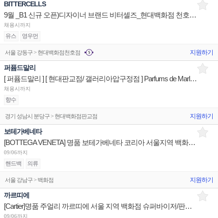
BITTERCELLS
9월 _B1 신규 오픈)디자이너 브랜드 비터셀즈_현대백화점 천호점 중간관리 매니저 채용
채용시까지
유스
영우먼
지원하기
서울 강동구 > 현대백화점천호점
퍼퓸드말리
[ 퍼퓸드말리 ] [ 현대판교점/ 갤러리아압구정점 ] Parfums de Marly 스페셜리스트 매장판매사원
채용시까지
향수
지원하기
경기 성남시 분당구 > 현대백화점판교점
보테가베네타
[BOTTEGA VENETA] 명품 보테가베네타 코리아 서울지역 백화점 판매사원 채용
09/06까지
핸드백
의류
지원하기
서울 강남구 > 백화점
까르띠에
[Cartier]명품 주얼리 까르띠에 서울 지역 백화점 슈퍼바이저/판매사원/Admin 채용(리치몬트)
09/06까지