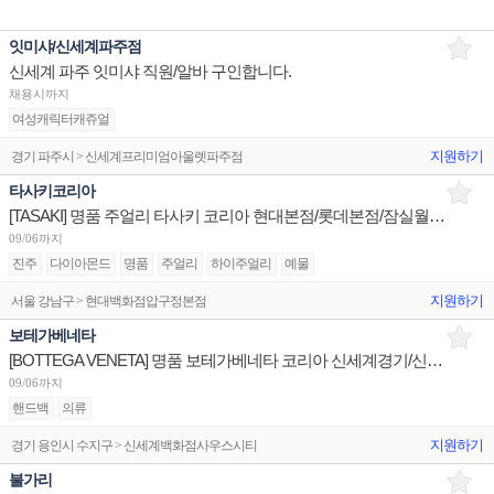
잇미샤/신세계파주점
신세계 파주 잇미샤 직원/알바 구인합니다.
채용시까지
여성캐릭터캐쥬얼
지원하기
경기 파주시 > 신세계프리미엄아울렛파주점
타사키코리아
[TASAKI] 명품 주얼리 타사키 코리아 현대본점/롯데본점/잠실월드타워 판매사원 채용
09/06까지
진주
다이아몬드
명품
주얼리
하이주얼리
예물
지원하기
서울 강남구 > 현대백화점압구정본점
보테가베네타
[BOTTEGA VENETA] 명품 보테가베네타 코리아 신세계경기/신세계대전 판매사원 채용
09/06까지
핸드백
의류
지원하기
경기 용인시 수지구 > 신세계백화점사우스시티
불가리