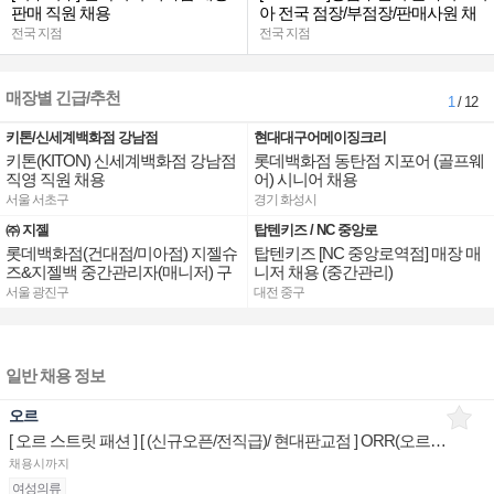
판매 직원 채용
아 전국 점장/부점장/판매사원 채
용
전국 지점
전국 지점
매장별 긴급/추천
1
/ 12
키톤/신세계백화점 강남점
현대대구어메이징크리
키톤(KITON) 신세계백화점 강남점
롯데백화점 동탄점 지포어 (골프웨
직영 직원 채용
어) 시니어 채용
서울 서초구
경기 화성시
㈜ 지젤
탑텐키즈 / NC 중앙로
롯데백화점(건대점/미아점) 지젤슈
탑텐키즈 [NC 중앙로역점] 매장 매
즈&지젤백 중간관리자(매니저) 구
니저 채용 (중간관리)
인합니다
서울 광진구
대전 중구
일반 채용 정보
오르
[ 오르 스트릿 패션 ] [ (신규오픈/전직급)/ 현대판교점 ] ORR(오르) 스페셜리스트 매장판매사원
채용시까지
여성의류