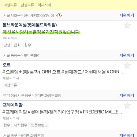
여성의류
남성의류
악세사리
지원하기
서울 서초구 > 신세계백화점강남점
톰브라운여성(롯데월드타워점)
패션을사랑하는열정을가진직원찾습니다.
10/31까지
남성
잡화
향수
지원하기
서울 송파구 > 롯데백화점
오르
# 오픈멤버(매/둘/막). ORR 오르 # 현대판교 / 더현대서울 # ORR 브랜드 Advisior
채용시까지
여성의류
지원하기
경기 성남시 분당구 > 현대백화점판교점
프레데릭말
# 프레데릭말 # 롯데본점/갤러리아압구정 # FREDERIC MALLE 브랜드 Advisior
채용시까지
향수
니치향수
명품브랜드
지원하기
서울 중구 > 롯데백화점본점