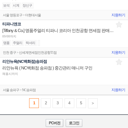
보석
시계
장신구
지원하기
서울 영등포구 > 더현대서울
티파니앤코
[Tiffany & Co.] 명품주얼리 티파니 코리아 인천공항 면세점 판매사원 채용
09/08까지
명품
주얼리
럭셔리
지원하기
인천 중구 > 신세계면세점인천공항T1점
리안뉴욕(NC백화점)송파점
리안뉴욕 ( NC백화점 송파점 ) 중간관리 매니저 구인
채용시까지
지원하기
서울 송파구 > NC송파점
1
2
3
4
5
>
PC버전
로그인