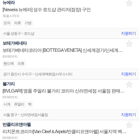
뉴에라
[Newera 뉴에라] 성수 로드샵 관리자(점장) 구인
채용시까지
모자
의류
가방
지원하기
서울 성동구 > 로드샵
보테가베네타
보테가베네타코리아 [BOTTEGA VENETA] 신세계경기/신세계대전 판매사원 채용
09/08까지
핸드백
의류
지원하기
경기 용인시 수지구 > 신세계백화점사우스시티
불가리
[BVLGARI] 명품 주얼리 불가리 코리아 신라면세점 서울점 판매사원 채용
09/08까지
시계
쥬얼리
백
지원하기
서울 중구 > 신라면세점서울점
반클리프앤아펠
리치몬트코리아[Van Cleef & Arpels/반클리프앤아펠] 서울지역 백화점 세일즈 어시스던트 채용
09/08까지