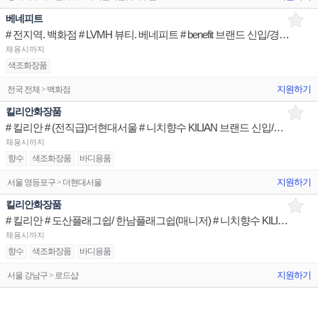
베네피트
# 전지역. 백화점 # LVMH 뷰티. 베네피트 # benefit 브랜드 신입/경력직 (정규직)
채용시까지
색조화장품
지원하기
전국 전체 > 백화점
킬리안화장품
# 킬리안 # (전직급)더현대서울 # 니치향수 KILIAN 브랜드 신입/경력직
채용시까지
향수
색조화장품
바디용품
지원하기
서울 영등포구 > 더현대서울
킬리안화장품
# 킬리안 # 도산플래그쉽/ 한남플래그쉽(매니저) # 니치향수 KILIAN 브랜드 신입/경력직
채용시까지
향수
색조화장품
바디용품
지원하기
서울 강남구 > 로드샵