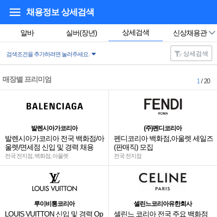
채용정보 상세검색
상세검색
알바
실버(장년)
신상채용관
상세검색
검색조건을 추가하려면 눌러주세요.
매장별 프리미엄
1
/ 20
발렌시아가코리아
(주)펜디코리아
발렌시아가코리아 전국 백화점/아
펜디코리아 백화점,아울렛 세일즈
울렛/면세점 신입 및 경력 채용
(판매직) 모집
전국 전지점, 백화점, 아울렛
전국 전지점
루이비통코리아
셀린느코리아유한회사
LOUIS VUITTON 신입 및 경력 Op
셀린느 코리아 전국 주요 백화점