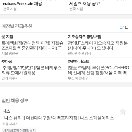
erations Associate 채용
세일즈 채용 공고
전국 지점
전국 지점
매장별 긴급/추천
1
/ 11
㈜ 지젤
지오송지오 광양LF점
롯데백화점(건대점/미아점) 지젤슈
광양LF스퀘어 지오송지오 직원분
즈&지젤백 중간관리자(매니저) 구
(시니어,주니어) 모십니다
인합니다
서울 광진구
전남광주 광양시
㈜다폼
㈜휴머니스트
[주4일/일13만/단기]멜본 바리루스
[명품 주얼리] 부쉐론(BOUCHERO
의류 판매사원채용
N) 신세계 센텀 점장/서울 지역 백
화점 판매사원 채용
경기 파주시
부산 해운대구
일반 채용 정보
나스
[ 나스 뷰티 ] [ 더현대대구점/ 대백프라자점 ] 나스 스페셜아티스트 상품/진열/지원 매장판매사원
채용시까지
세계최고메이크업뷰티