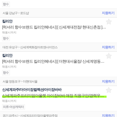
향수
지원하기
서울 강남구 > 로드샵
킬리안
[럭셔리 향수브랜드 킬리안헤네시] [ 신세계대전점/ 현대신촌점 ] 니치향수 스페셜리스트 판매전문직원
채용시까지
향수
지원하기
대전 유성구 > 신세계백화점아트앤사이언스
킬리안
[럭셔리 향수브랜드 킬리안헤네시] [ 더현대서울점/ 신세계명동점 ] 니치향수 스페셜리스트 판매전문직원
채용시까지
향수
지원하기
서울 영등포구 > 더현대서울
신세계파주/더아이잗컬렉션/아이잗바바
신세계파주프리미엄아울렛 아이잗바바 매장 직원구인/경력우대/분위기좋은매장/장기근무환영
채용시까지
의류-여성캐릭터
지원하기
경기 파주시 > 신세계프리미엄아울렛파주점