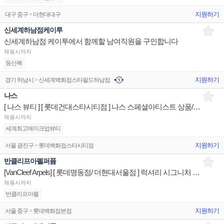
지원하기
대구 중구 > 더현대대구
신세계하남점케이투
신세계하남점 케이투에서 함께할 남여직원을 구인합니다
채용시까지
등산복
지원하기
경기 하남시 > 신세계백화점스타필드하남점
나스
[ 나스 뷰티 ] [ 롯데건대스타시티점 ] 나스 스페셜아티스트 상품/진열/지원 매장판매사원
채용시까지
세계최고메이크업뷰티
지원하기
서울 광진구 > 롯데백화점스타시티점
반클리프아펠퍼퓸
[VanCleef Arpels] [ 롯데명동점/ 더현대서울점 ] 럭셔리 시그니처 향수 스페셜리스트 판매직원
채용시까지
반클리프아펠
지원하기
서울 중구 > 롯데백화점본점