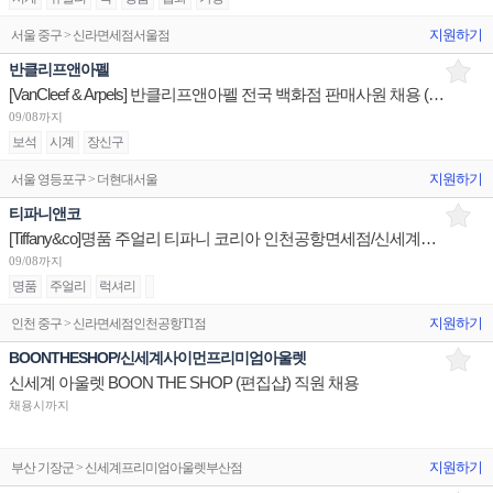
지원하기
서울 중구 > 신라면세점서울점
반클리프앤아펠
[VanCleef & Arpels] 반클리프앤아펠 전국 백화점 판매사원 채용 (리치몬트코리아)
09/08까지
보석
시계
장신구
지원하기
서울 영등포구 > 더현대서울
티파니앤코
[Tiffany&co]명품 주얼리 티파니 코리아 인천공항면세점/신세계광주/신세계하남 판매사원 채용
09/08까지
명품
주얼리
럭셔리
지원하기
인천 중구 > 신라면세점인천공항T1점
BOONTHESHOP/신세계사이먼프리미엄아울렛
신세계 아울렛 BOON THE SHOP (편집샵) 직원 채용
채용시까지
지원하기
부산 기장군 > 신세계프리미엄아울렛부산점