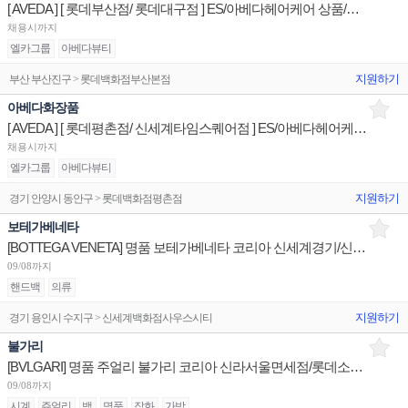
[ AVEDA ] [ 롯데부산점/ 롯데대구점 ] ES/아베다헤어케어 상품/진열/지원 매장판매사원
채용시까지
엘카그룹
아베다뷰티
지원하기
부산 부산진구 > 롯데백화점부산본점
아베다화장품
[ AVEDA ] [ 롯데평촌점/ 신세계타임스퀘어점 ] ES/아베다헤어케어 상품/진열/지원 매장판매사원
채용시까지
엘카그룹
아베다뷰티
지원하기
경기 안양시 동안구 > 롯데백화점평촌점
보테가베네타
[BOTTEGA VENETA] 명품 보테가베네타 코리아 신세계경기/신세계대전 판매사원 채용
09/08까지
핸드백
의류
지원하기
경기 용인시 수지구 > 신세계백화점사우스시티
불가리
[BVLGARI] 명품 주얼리 불가리 코리아 신라서울면세점/롯데소공면세점/신세계하남 판매사원 채용
09/08까지
시계
쥬얼리
백
명품
잡화
가방