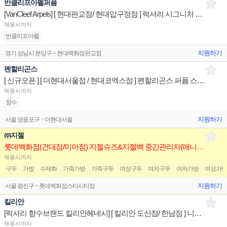
반클리프아펠퍼퓸
[VanCleef Arpels] [ 현대판교점/ 현대압구정점 ] 럭셔리 시그니처 향수 스페셜리스트 판매직원
채용시까지
반클리프아펠
지원하기
경기 성남시 분당구 > 현대백화점판교점
펜할리곤스
[ 신규오픈 ] [ 더현대서울점 / 현대코엑스점 ] 펜할리곤스 퍼퓸 스페셜리스트 판매전문직원
채용시까지
향수
지원하기
서울 영등포구 > 더현대서울
㈜지젤
롯데백화점(건대점/미아점) 지젤슈즈&지젤백 중간관리자(매니저) 구인합니다
채용시까지
구두
가방
수제화
가죽가방
가죽구두
여성구두
여자구두
여자가방
여성가
지원하기
서울 광진구 > 롯데백화점스타시티점
킬리안
[럭셔리 향수브랜드 킬리안헤네시] [ 킬리안 도산점/ 한남점 ] 니치향수 스페셜리스트 판매전문직원
채용시까지