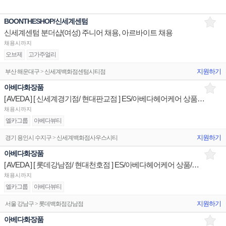
BOONTHESHOP/신세계센텀
신세계센텀 분더샵(여성) 주니어 채용, 아르바이트 채용
채용시까지
오브제
고가주얼리
지원하기
부산 해운대구 > 신세계백화점센텀시티점
아베다화장품
[ AVEDA ] [ 신세계경기점/ 현대판교점 ] ES/아베다헤어케어 상품/진열/지원 매장판매사원
채용시까지
엘카그룹
아베다뷰티
지원하기
경기 용인시 수지구 > 신세계백화점사우스시티
아베다화장품
[ AVEDA ] [ 롯데강남점/ 현대천호점 ] ES/아베다헤어케어 상품/진열/지원 매장판매사원
채용시까지
엘카그룹
아베다뷰티
지원하기
서울 강남구 > 롯데백화점강남점
아베다화장품