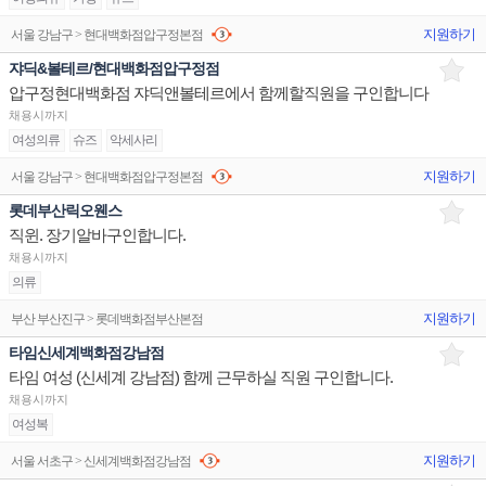
지원하기
서울 강남구 > 현대백화점압구정본점
쟈딕&볼테르/현대백화점압구정점
압구정현대백화점 쟈딕앤볼테르에서 함께할직원을 구인합니다
채용시까지
여성의류
슈즈
악세사리
지원하기
서울 강남구 > 현대백화점압구정본점
롯데부산릭오웬스
직윈. 장기알바구인합니다.
채용시까지
의류
지원하기
부산 부산진구 > 롯데백화점부산본점
타임신세계백화점강남점
타임 여성 (신세계 강남점) 함께 근무하실 직원 구인합니다.
채용시까지
여성복
지원하기
서울 서초구 > 신세계백화점강남점