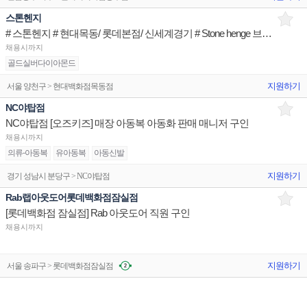
스톤헨지
# 스톤헨지 # 현대목동/ 롯데본점/ 신세계경기 # Stone henge 브랜드 신입/경력직
채용시까지
골드실버다이아몬드
지원하기
서울 양천구 > 현대백화점목동점
NC야탑점
NC야탑점 [오즈키즈] 매장 아동복 아동화 판매 매니저 구인
채용시까지
의류-아동복
유아동복
아동신발
지원하기
경기 성남시 분당구 > NC야탑점
Rab랩아웃도어롯데백화점잠실점
[롯데백화점 잠실점] Rab 아웃도어 직원 구인
채용시까지
지원하기
서울 송파구 > 롯데백화점잠실점