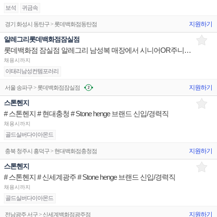
보석
귀금속
지원하기
경기 화성시 동탄구 > 롯데백화점동탄점
알레그리롯데백화점잠실점
롯데백화점 잠실점 알레그리 남성복 매장에서 시니어OR주니어사원을 구인합니다.
채용시까지
이태리남성컨템포러리
지원하기
서울 송파구 > 롯데백화점잠실점
스톤헨지
# 스톤헨지 # 현대충청 # Stone henge 브랜드 신입/경력직
채용시까지
골드실버다이아몬드
지원하기
충북 청주시 흥덕구 > 현대백화점충청점
스톤헨지
# 스톤헨지 # 신세계광주 # Stone henge 브랜드 신입/경력직
채용시까지
골드실버다이아몬드
지원하기
전남광주 서구 > 신세계백화점광주점