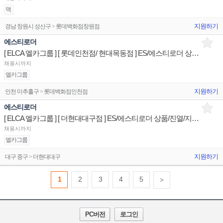
맥
지원하기
경남 창원시 성산구 > 롯데백화점창원점
에스티로더
[ ELCA 엘카그룹 ] [ 롯데인천점/ 현대목동점 ] ES/에스티로더 상품/진열/지원 매장판매사원
채용시까지
엘카그룹
지원하기
인천 미추홀구 > 롯데백화점인천점
에스티로더
[ ELCA 엘카그룹 ] [ 더현대대구점 ] ES/에스티로더 상품/진열/지원 매장판매사원
채용시까지
엘카그룹
지원하기
대구 중구 > 더현대대구
1
2
3
4
5
>
PC버전
로그인