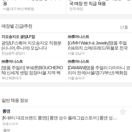
용
국 매장 전 직급 채용
서울,대구,부산 백화점
전국 매장
매장별 긴급/추천
1
/ 11
지오송지오 광양LF점
㈜휴머니스트
광양LF스퀘어 지오송지오 직원분
[LVMH Watch & Jewelry]명품 주얼
(시니어,주니어) 모십니다
리&와치 쇼메/프레드/위블로 전국
점장/부점장/판매사원 채용
전남광주 광양시
서울 강남구
㈜휴머니스트
㈜휴머니스트
[명품 주얼리] 부쉐론(BOUCHERO
[DAMIANI]명품 주얼리 다미아니 코
N) 신세계 센텀 점장/서울 지역 백
리아 전국(서울/경기/부산) 백화점
화점 판매사원 채용
부점장/판매사원 채용
부산 해운대구
서울 송파구
일반 채용 정보
롬앤
[K-뷰티 대표브랜드 롬앤] [ 롬앤 성수 플래그쉽스토어 ] 롬앤 성수오피스 상품/진열/지원 매장판매사원
채용시까지
롬앤