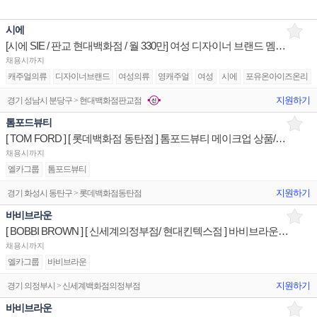
시에
[시에 SIE / 판교 현대백화점 / 월 330만] 여성 디자이너 브랜드 멤버 구인
채용시까지
캐주얼의류
디자이너브랜드
여성의류
영캐주얼
여성
시에
포유온아이즈온리
지원하기
경기 성남시 분당구 > 현대백화점판교점
톰포드뷰티
[ TOM FORD ] [ 롯데백화점 동탄점 ] 톰포드뷰티 메이크업 상품/진열/지원 매장판매사원
채용시까지
엘카그룹
톰포드뷰티
지원하기
경기 화성시 동탄구 > 롯데백화점동탄점
바비브라운
[ BOBBI BROWN ] [ 신세계의정부점/ 현대킨텍스점 ] 바비브라운 상품/진열/지원 매장판매사원
채용시까지
엘카그룹
바비브라운
지원하기
경기 의정부시 > 신세계백화점의정부점
바비브라운