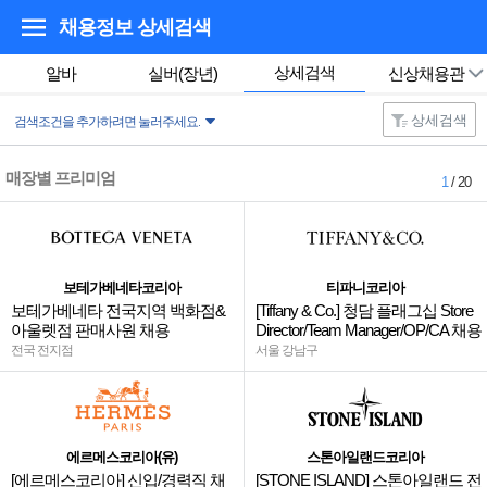
채용정보 상세검색
상세검색
알바
실버(장년)
신상채용관
상세검색
검색조건을 추가하려면 눌러주세요.
매장별 프리미엄
1
/ 20
보테가베네타코리아
티파니코리아
보테가베네타 전국지역 백화점&
[Tiffany & Co.] 청담 플래그십 Store
아울렛점 판매사원 채용
Director/Team Manager/OP/CA 채용
전국 전지점
서울 강남구
에르메스코리아(유)
스톤아일랜드코리아
[에르메스코리아] 신입/경력직 채
[STONE ISLAND] 스톤아일랜드 전