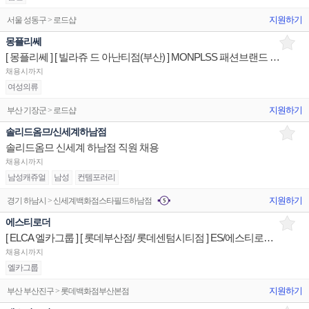
지원하기
서울 성동구 > 로드샵
몽플리쎄
[ 몽플리쎄 ] [ 빌라쥬 드 아난티점(부산) ] MONPLSS 패션브랜드 상품/진열/지원 매장판매사원
채용시까지
여성의류
지원하기
부산 기장군 > 로드샵
솔리드옴므/신세계하남점
솔리드옴므 신세계 하남점 직원 채용
채용시까지
남성캐쥬얼
남성
컨템포러리
지원하기
경기 하남시 > 신세계백화점스타필드하남점
에스티로더
[ ELCA 엘카그룹 ] [ 롯데부산점/ 롯데센텀시티점 ] ES/에스티로더 상품/진열/지원 매장판매사원
채용시까지
엘카그룹
지원하기
부산 부산진구 > 롯데백화점부산본점