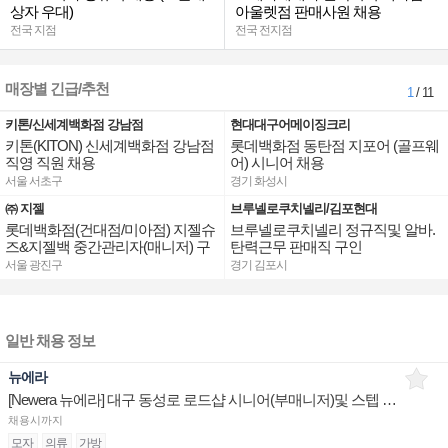
상자 우대)
아울렛점 판매사원 채용
전국 지점
전국 전지점
매장별 긴급/추천
1
/ 11
키톤/신세계백화점 강남점
현대대구어메이징크리
키톤(KITON) 신세계백화점 강남점
롯데백화점 동탄점 지포어 (골프웨
직영 직원 채용
어) 시니어 채용
서울 서초구
경기 화성시
㈜ 지젤
브루넬로쿠치넬리/김포현대
롯데백화점(건대점/미아점) 지젤슈
브루넬로쿠치넬리 정규직및 알바.
즈&지젤백 중간관리자(매니저) 구
탄력근무 판매직 구인
인합니다
서울 광진구
경기 김포시
일반 채용 정보
뉴에라
[Newera 뉴에라] 대구 동성로 로드샵 시니어(부매니저)및 스텝 구인
채용시까지
모자
의류
가방