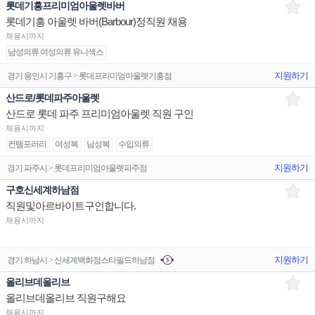
롯데기흥프리미엄아울렛바버
롯데기흥 아울렛 바버(Barbour)정직원 채용
채용시까지
남성의류 여성의류 유니섹스
지원하기
경기 용인시 기흥구 > 롯데프리미엄아울렛기흥점
산드로/롯데파주아울렛
산드로 롯데 파주 프리미엄아울렛 직원 구인
채용시까지
컨템포러리
여성복
남성복
수입의류
지원하기
경기 파주시 > 롯데프리미엄아울렛파주점
구호신세계하남점
직원및아르바이트구인합니다.
채용시까지
지원하기
경기 하남시 > 신세계백화점스타필드하남점
올리브데올리브
올리브데올리브 직원구해요
채용시까지