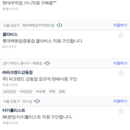
현대무역점 가니직원 구해용^^
채용시까지
지원하기
서울 강남구 > 현대백화점무역센터점
클라비스
롯데백화점중동점 클라비스 직원 구인합니다
08/25까지
지원하기
경기 부천시 원미구 > 백화점
㈜파크랜드강동점
주) 파크랜드 강동점 정규직 판매사원 구인
채용시까지
남성정장
여성정장
여성복
제화
잡화
지원하기
서울 강동구 > 로드샵
타이틀리스트
AK분당 타이틀리스트 직원 구인합니다.
채용시까지