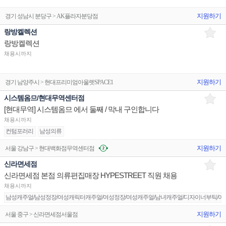
지원하기
경기 성남시 분당구 > AK플라자분당점
랑방켈렉션
랑방켈렉션
채용시까지
지원하기
경기 남양주시 > 현대프리미엄아울렛SPACE1
시스템옴므/현대무역센터점
[현대무역] 시스템옴므 에서 둘째 / 막내 구인합니다
채용시까지
컨텀포러리
남성의류
지원하기
서울 강남구 > 현대백화점무역센터점
신라면세점
신라면세점 본점 의류편집매장 HYPESTREET 직원 채용
채용시까지
남성캐주얼/남성정장/여성캐릭터캐주얼/여성정장/여성캐주얼/남녀캐주얼/디자이너부틱/아동
지원하기
서울 중구 > 신라면세점서울점