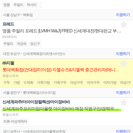
명품
주얼리
럭셔리
지원하기
서울 강남구 > 백화점
프레드
명품 주얼리 프레드 [LVMH W&J] FRED 신세계대전/현대판교 부점장~판매사원 채용
09/08까지
주얼리
귀금속
장신구
지원하기
대전 유성구 > 신세계백화점아트앤사이언스
㈜지젤
롯데백화점(건대점/미아점) 지젤슈즈&지젤백 중간관리자(매니저) 구인합니다
채용시까지
구두
가방
수제화
가죽가방
가죽구두
여성구두
여자구두
여자가방
여성가
지원하기
서울 광진구 > 롯데백화점스타시티점
신세계파주/더아이잗컬렉션/아이잗바바
신세계파주프리미엄아울렛 아이잗바바 매장 직원구인/경력우대/분위기좋은매장/장기근무환영
채용시까지
의류-여성캐릭터
지원하기
경기 파주시 > 신세계프리미엄아울렛파주점