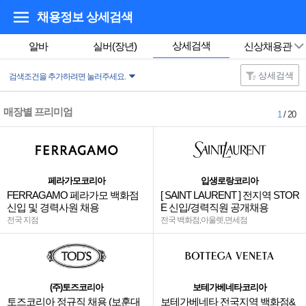
채용정보 상세검색
상세검색
알바
실버(장년)
신상채용관
상세검색
검색조건을 추가하려면 눌러주세요.
매장별 프리미엄
1
/ 20
페라가모코리아
입생로랑코리아
FERRAGAMO 페라가모 백화점
[ SAINT LAURENT ] 전지역 STOR
신입 및 경력사원 채용
E 신입/경력직원 공개채용
전국 지점
전국 백화점,아울렛,면세점
(주)토즈코리아
보테가베네타코리아
토즈코리아 정규직 채용 (보훈대
보테가베네타 전국지역 백화점&