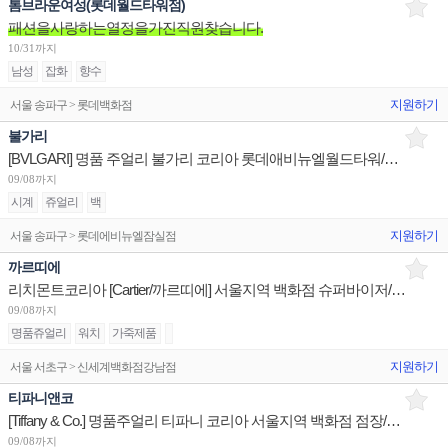
톰브라운여성(롯데월드타워점)
패션을사랑하는열정을가진직원찾습니다.
10/31까지
남성
잡화
향수
지원하기
서울 송파구 > 롯데백화점
불가리
[BVLGARI] 명품 주얼리 불가리 코리아 롯데애비뉴엘월드타워/현대판교/신세계센텀 부점장 채용
09/08까지
시계
쥬얼리
백
지원하기
서울 송파구 > 롯데에비뉴엘잠실점
까르띠에
리치몬트코리아 [Cartier/까르띠에] 서울지역 백화점 슈퍼바이저/판매사원/어드민 채용
09/08까지
명품쥬얼리
워치
가죽제품
지원하기
서울 서초구 > 신세계백화점강남점
티파니앤코
[Tiffany & Co.] 명품주얼리 티파니 코리아 서울지역 백화점 점장/판매사원/오퍼레이션 채용
09/08까지