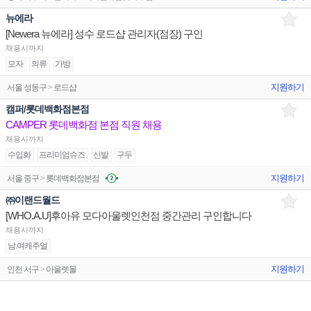
뉴에라
[Newera 뉴에라] 성수 로드샵 관리자(점장) 구인
채용시까지
모자
의류
가방
지원하기
서울 성동구 > 로드샵
캠퍼/롯데백화점본점
CAMPER 롯데백화점 본점 직원 채용
채용시까지
수입화
프리미엄슈즈
신발
구두
지원하기
서울 중구 > 롯데백화점본점
㈜이랜드월드
[WHO.A.U]후아유 모다아울렛인천점 중간관리 구인합니다
채용시까지
남.여캐주얼
지원하기
인천 서구 > 아울렛몰