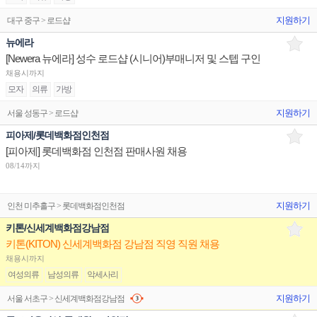
지원하기
대구 중구 > 로드샵
뉴에라
[Newera 뉴에라] 성수 로드샵 (시니어)부매니저 및 스텝 구인
채용시까지
모자
의류
가방
지원하기
서울 성동구 > 로드샵
피아제/롯데백화점인천점
[피아제] 롯데백화점 인천점 판매사원 채용
08/14까지
지원하기
인천 미추홀구 > 롯데백화점인천점
키톤/신세계백화점강남점
키톤(KITON) 신세계백화점 강남점 직영 직원 채용
채용시까지
여성의류
남성의류
악세사리
지원하기
서울 서초구 > 신세계백화점강남점