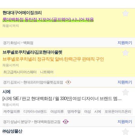
현대대구어메이징크리
롯데백화점 동탄점 지포어 (골프웨어) 시니어 채용
채용시까지
지원하기
경기 화성시 > 백화점
브루넬로쿠치넬리/김포현대아울렛
브루넬로쿠치넬리 정규직및 알바.탄력근무 판매직 구인
채용시까지
최고급캐시미어스웨터
니트웨어
지원하기
경기 김포시 > 현대프리미엄아울렛김포점
시에
[시에 SIE / 판교 현대백화점 / 월 330만] 여성 디자이너 브랜드 멤버 구인
채용시까지
캐주얼의류
디자이너브랜드
여성의류
영캐주얼
여성
시에
포유온아이즈온리
지원하기
경기 성남시 분당구 > 현대백화점판교점
㈜삼성물산