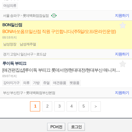
여성의류
지원하기
서울 송파구 > 롯데백화점잠실점
BON일산점
BON/바쏘옴므일산점 직원 구인합니다.(주5일/오프/온라인운영)
08/18까지
남성정장
남성캐주얼
지원하기
경기 고양시 일산서구 > 로드샵
루이독 부띠끄
[애견편집샵]루이독 부띠끄 롯데서면/현대대전/현대부산 매니저/시니어/주니어 채용
09/07까지
강아지가구
의류
가방
쥬얼
애견용품
펫용품
지원하기
부산 부산진구 > 롯데백화점부산본점
1
2
3
4
5
>
PC버전
로그인