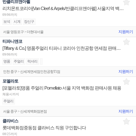
반클리프앤아펠
리치몬트코리아[Van Cleef & Arpels/반클리프앤아펠] 서울지역 백화점 세일즈 어시스던트 채용
09/06까지
보석
시계
장신구
지원하기
서울 영등포구 > 더현대서울
티파니앤코
[Tiffany & Co.] 명품주얼리 티파니 코리아 인천공항 면세점 판매사원 채용
09/06까지
명품
주얼리
럭셔리
지원하기
인천 중구 > 신세계면세점인천공항T1점
포멜라토
[포멜라토]명품 주얼리 Pomellato 서울 지역 백화점 판매사원 채용
채용시까지
주얼리
지원하기
서울 중구 > 신세계백화점본점
클라비스
롯데백화점중동점 클라비스 직원 구인합니다
08/25까지