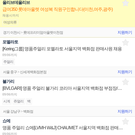
올리브데올리브
급여350 롯데아울렛 여성복 직원구인합니다(이천,여주,광주)
채용시까지
여성의류
지원하기
경기 이천시 > 롯데프리미엄아울렛이천점
포멜라토
[Kering그룹] 명품주얼리 포멜라토 서울지역 백화점 판매사원 채용
09/06까지
주얼리
지원하기
서울 중구 > 신세계백화점본점
불가리
[BVLGARI] 명품 주얼리 불가리 코리아 서울지역 백화점 부점장/판매사원/어드민 채용
09/06까지
시계
쥬얼리
백
지원하기
서울 강남구 > 백화점
쇼메
명품 주얼리 쇼메[LVMH W&J] CHAUMET 서울지역 백화점 판매사원 채용
09/06까지