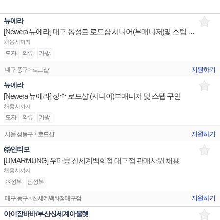
뉴에라
[Newera 뉴에라] 대구 동성로 로드샵 시니어(부매니저)및 스텝 구인
채용시까지
모자
의류
가방
지원하기
대구 중구 > 로드샵
뉴에라
[Newera 뉴에라] 성수 로드샵 (시니어)부매니저 및 스텝 구인
채용시까지
모자
의류
가방
지원하기
서울 성동구 > 로드샵
㈜인티모
[UMARMUNG] 우마뭉 신세계백화점 대구점 판매사원 채용
채용시까지
여성복
남성복
지원하기
대구 동구 > 신세계백화점대구점
아이잗바바/부산신세계아울렛