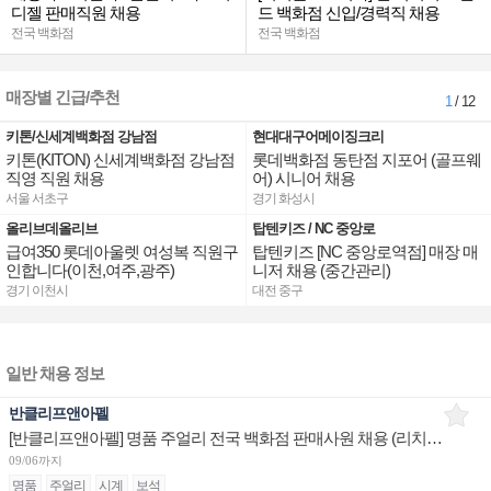
디젤 판매직원 채용
드 백화점 신입/경력직 채용
전국 백화점
전국 백화점
매장별 긴급/추천
1
/ 12
키톤/신세계백화점 강남점
현대대구어메이징크리
키톤(KITON) 신세계백화점 강남점
롯데백화점 동탄점 지포어 (골프웨
직영 직원 채용
어) 시니어 채용
서울 서초구
경기 화성시
올리브데올리브
탑텐키즈 / NC 중앙로
급여350 롯데아울렛 여성복 직원구
탑텐키즈 [NC 중앙로역점] 매장 매
인합니다(이천,여주,광주)
니저 채용 (중간관리)
경기 이천시
대전 중구
일반 채용 정보
반클리프앤아펠
[반클리프앤아펠] 명품 주얼리 전국 백화점 판매사원 채용 (리치몬트코리아)
09/06까지
명품
주얼리
시계
보석