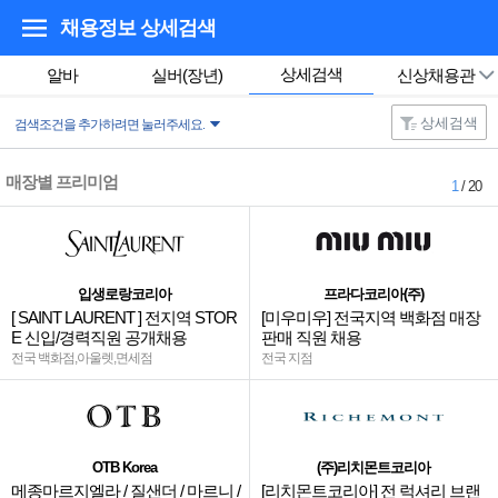
채용정보 상세검색
상세검색
알바
실버(장년)
신상채용관
상세검색
검색조건을 추가하려면 눌러주세요.
매장별 프리미엄
1
/ 20
입생로랑코리아
프라다코리아(주)
[ SAINT LAURENT ] 전지역 STOR
[미우미우] 전국지역 백화점 매장
E 신입/경력직원 공개채용
판매 직원 채용
전국 백화점,아울렛,면세점
전국 지점
OTB Korea
(주)리치몬트코리아
메종마르지엘라 / 질샌더 / 마르니 /
[리치몬트코리아] 전 럭셔리 브랜