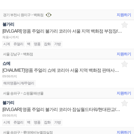
지원하기
경기 부천시 원미구 > 백화점
불가리
[BVLGARI] 명품 주얼리 불가리 코리아 서울 지역 백화점 부점장/판매사원/어드민 채용
채용시까지
시계
쥬얼리
백
명품
잡화
가방
지원하기
서울 강남구 > 백화점
쇼메
[CHAUMET]명품 주얼리 쇼메 코리아 서울 지역 백화점 판매사원 채용
09/06까지
해외명품/시계/주얼리
지원하기
서울 송파구 > 쇼핑몰/패션몰
불가리
[BVLGARI] 명품 주얼리 불가리 코리아 잠실월드타워/현대판교/신세계센텀 부점장 채용
09/06까지
시계
쥬얼리
백
명품
잡화
가방
지원하기
서울 송파구 > 롯데에비뉴엘잠실점