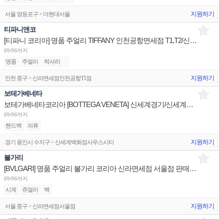
지원하기
서울 영등포구 > 더현대서울
티파니앤코
[티파니 코리아] 명품 주얼리 TIFFANY 인천공항면세점 T1,T2/신세계광주/신세계하남 판매사원 채용
09/06까지
명품
주얼리
럭셔리
지원하기
인천 중구 > 신라면세점인천공항T1점
보테가베네타
보테가베네타코리아 [BOTTEGA VENETA] 신세계경기/신세계대전 판매사원 채용
09/06까지
핸드백
의류
지원하기
경기 용인시 수지구 > 신세계백화점사우스시티
불가리
[BVLGARI] 명품 주얼리 불가리 코리아 신라면세점 서울점 판매사원 채용
09/06까지
시계
쥬얼리
백
지원하기
서울 중구 > 신라면세점서울점