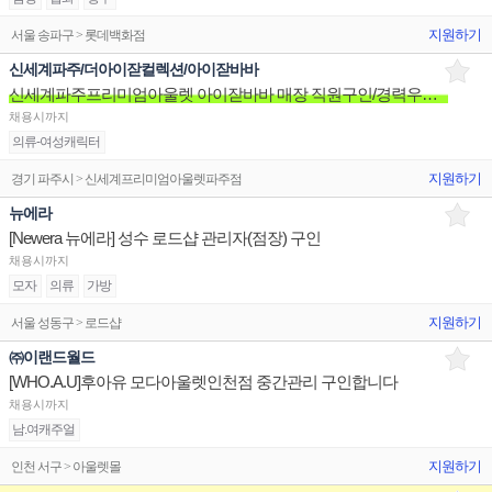
지원하기
서울 송파구 > 롯데백화점
신세계파주/더아이잗컬렉션/아이잗바바
신세계파주프리미엄아울렛 아이잗바바 매장 직원구인/경력우대/분위기좋은매장/장기근무환영
채용시까지
의류-여성캐릭터
지원하기
경기 파주시 > 신세계프리미엄아울렛파주점
뉴에라
[Newera 뉴에라] 성수 로드샵 관리자(점장) 구인
채용시까지
모자
의류
가방
지원하기
서울 성동구 > 로드샵
㈜이랜드월드
[WHO.A.U]후아유 모다아울렛인천점 중간관리 구인합니다
채용시까지
남.여캐주얼
지원하기
인천 서구 > 아울렛몰