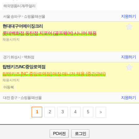
해외명품/시계/주얼리
지원하기
서울 송파구 > 쇼핑몰/패션몰
현대대구어메이징크리
롯데백화점 동탄점 지포어 (골프웨어) 시니어 채용
채용시까지
지원하기
경기 화성시 > 백화점
탑텐키즈/NC중앙로역점
탑텐키즈 [NC 중앙로역점] 매장 매니저 채용 (중간관리)
채용시까지
아동복
지원하기
대전 중구 > 쇼핑몰/패션몰
1
2
3
4
5
>
PC버전
로그인