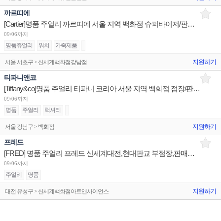
까르띠에
[Cartier]명품 주얼리 까르띠에 서울 지역 백화점 슈퍼바이저/판매사원/Admin 채용(리치몬트)
09/06까지
명품쥬얼리
워치
가죽제품
지원하기
서울 서초구 > 신세계백화점강남점
티파니앤코
[Tiffany&co]명품 주얼리 티파니 코리아 서울 지역 백화점 점장/판매사원/OP 채용
09/06까지
명품
주얼리
럭셔리
지원하기
서울 강남구 > 백화점
프레드
[FRED] 명품 주얼리 프레드 신세계대전,현대판교 부점장,판매사원/신세계광주 점장 채용
09/06까지
주얼리
명품
지원하기
대전 유성구 > 신세계백화점아트앤사이언스