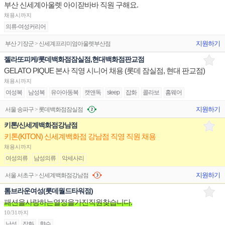
부산 신세계아울렛 아이잗바바 직원 구해요.
채용시까지
의류-여성커리어
지원하기
부산 기장군 > 신세계프리미엄아울렛부산점
젤라또피케/롯데백화점잠실점,현대백화점판교점
GELATO PIQUE 본사 직영 시니어 채용 (롯데 잠실점, 현대 판교점)
채용시까지
여성복
남성복
유아아동복
캣앤독
sleep
잡화
콜라보
홈웨어
지원하기
서울 송파구 > 롯데백화점잠실점
키톤/신세계백화점강남점
키톤(KITON) 신세계백화점 강남점 직영 직원 채용
채용시까지
여성의류
남성의류
악세사리
지원하기
서울 서초구 > 신세계백화점강남점
톰브라운여성(롯데월드타워점)
패션을사랑하는열정을가진직원찾습니다.
10/31까지
남성
잡화
향수