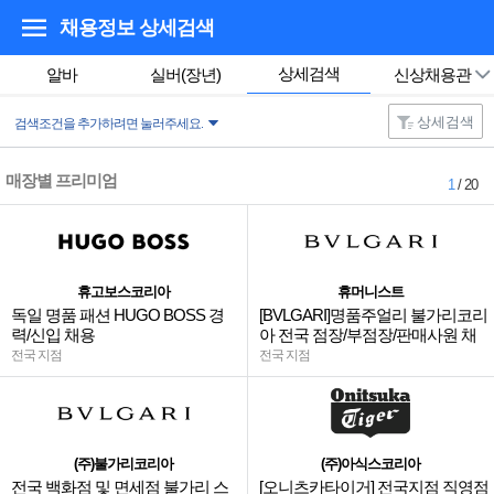
채용정보 상세검색
상세검색
알바
실버(장년)
신상채용관
상세검색
검색조건을 추가하려면 눌러주세요.
매장별 프리미엄
1
/ 20
휴고보스코리아
휴머니스트
독일 명품 패션 HUGO BOSS 경
[BVLGARI]명품주얼리 불가리코리
력/신입 채용
아 전국 점장/부점장/판매사원 채
용
전국 지점
전국 지점
(주)불가리코리아
(주)아식스코리아
전국 백화점 및 면세점 불가리 스
[오니츠카타이거] 전국지점 직영점