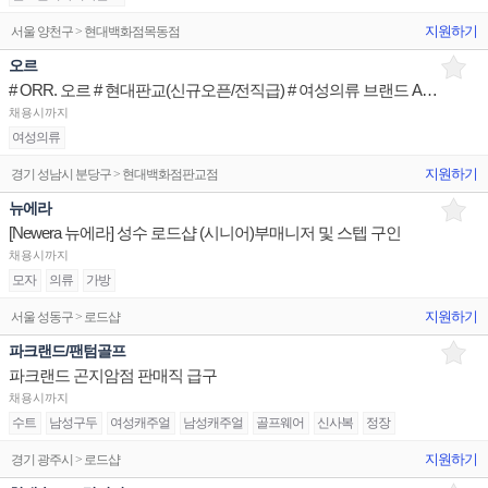
지원하기
서울 양천구 > 현대백화점목동점
오르
# ORR. 오르 # 현대판교(신규오픈/전직급) # 여성의류 브랜드 Advisior
채용시까지
여성의류
지원하기
경기 성남시 분당구 > 현대백화점판교점
뉴에라
[Newera 뉴에라] 성수 로드샵 (시니어)부매니저 및 스텝 구인
채용시까지
모자
의류
가방
지원하기
서울 성동구 > 로드샵
파크랜드/팬텀골프
파크랜드 곤지암점 판매직 급구
채용시까지
수트
남성구두
여성캐주얼
남성캐주얼
골프웨어
신사복
정장
지원하기
경기 광주시 > 로드샵