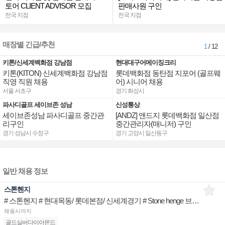
토어 CLIENT ADVISOR 모집
판매사원 구인
전국 지점
전국 지점
매장별 긴급/추천
1
/ 12
키톤/신세계백화점 강남점
현대대구어메이징크리
키톤(KITON) 신세계백화점 강남점
롯데백화점 동탄점 지포어 (골프웨
직영 직원 채용
어) 시니어 채용
서울 서초구
경기 화성시
파사디골프 세이브존 성남
신성통상
세이브존성남 파사디골프 중간관
[ANDZ] 앤드지 롯데백화점 일산점
리구인
중간관리자(매니저) 구인
경기 성남시 수정구
경기 고양시 일산동구
일반 채용 정보
스톤헨지
# 스톤헨지 # 현대목동/ 롯데본점/ 신세계경기 # Stone henge 브랜드 Advisior
채용시까지
골드실버다이아몬드