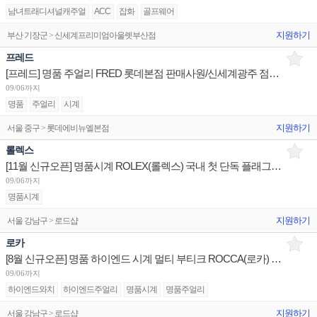
남녀트래디셔널캐주얼
ACC
잡화
골프웨어
지원하기
부산 기장군 > 신세계프리미엄아울렛부산점
프레드
[프레드] 명품 주얼리 FRED 롯데본점 판매사원/신세계광주 점장/신세계 대전 부점장,판매사원 채용
09/06까지
명품
주얼리
시계
지원하기
서울 중구 > 롯데에비뉴엘본점
롤렉스
[11월 신규오픈] 명품시계 ROLEX(롤렉스) 국내 첫 단독 플래그십 부티크 부점장/판매사원/OP 채용
09/06까지
명품시계
지원하기
서울 강남구 > 로드샵
로카
[8월 신규오픈] 명품 하이엔드 시계 멀티 부티크 ROCCA(로카) 청담플래그십 점장/주니어 채용
09/06까지
하이엔드와치
하이엔드주얼리
명품시계
명품주얼리
지원하기
서울 강남구 > 로드샵