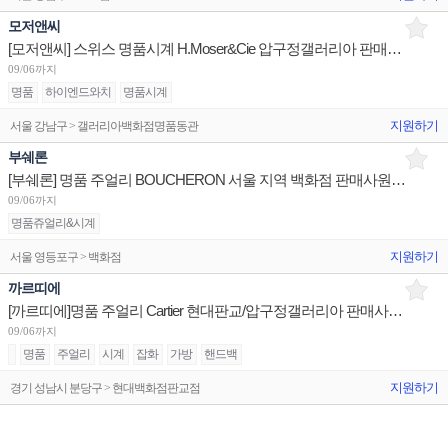
모저앤씨
[모저앤씨] 스위스 명품시계 H.Moser&Cie 압구정갤러리아 판매사원 채용
09/06까지
명품
하이엔드와치
명품시계
지원하기
서울 강남구 > 갤러리아백화점명품동관
부쉐론
[부쉐론] 명품 주얼리 BOUCHERON 서울 지역 백화점 판매사원 채용
09/06까지
명품쥬얼리&시계
지원하기
서울 영등포구 > 백화점
까르띠에
[까르띠에]명품 주얼리 Cartier 현대판교/압구정갤러리아 판매사원 채용(리치몬트)
09/06까지
명품
주얼리
시계
잡화
가방
핸드백
지원하기
경기 성남시 분당구 > 현대백화점판교점