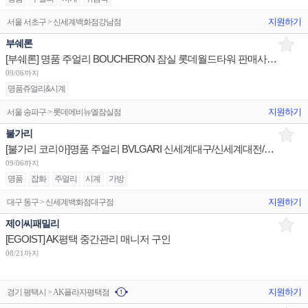
지원하기
서울 서초구 > 신세계백화점강남점
부쉐론
[부쉐론] 명품 주얼리 BOUCHERON 잠실 롯데월드타워 판매사원/신세계센텀 점장/신세계대전 Admin
09/06까지
명품쥬얼리&시계
지원하기
서울 송파구 > 롯데에비뉴엘잠실점
불가리
[불가리 코리아]명품 주얼리 BVLGARI 신세계대구/신세계대전/롯데광주 슈퍼바이저/판매사원 채용
09/06까지
명품
잡화
주얼리
시계
가방
지원하기
대구 동구 > 신세계백화점대구점
제이씨패밀리
[EGOIST] AK평택 중간관리 매니저 구인
08/21까지
지원하기
경기 평택시 > AK플라자평택점