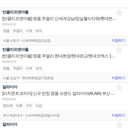
반클리프앤아펠
[반클리프앤아펠] 명품 주얼리 신세계강남/잠실월드타워/롯데본점 판매사원 채용(리치몬트코리아)
09/06까지
명품
주얼리
시계
보석
지원하기
서울 서초구 > 신세계백화점강남점
반클리프앤아펠
[반클리프앤아펠] 명품 주얼리 현대본점/현대판교/현대코엑스 1년 계약직 판매사원 채용(리치몬트)
09/06까지
명품
주얼리
시계
보석
지원하기
서울 강남구 > 현대백화점압구정본점
알라이아
[리치몬트코리아] 신규 런칭 명품 브랜드 알라이아(ALAIA) 부산 신세계센텀 점장/슈퍼바이저/판매사원 채용
09/06까지
핸드백
의류
구두
지갑
지원하기
부산 해운대구 > 신세계백화점센텀시티점
알라이아