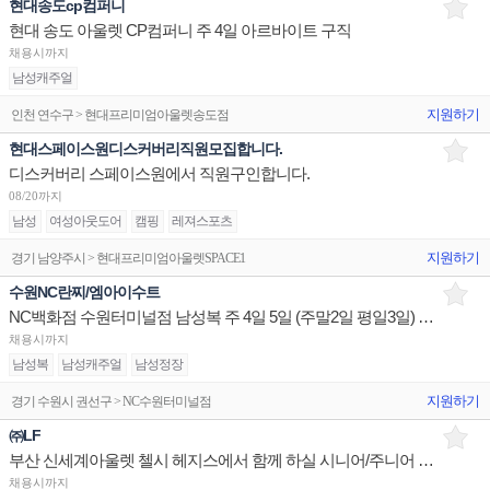
현대송도cp컴퍼니
현대 송도 아울렛 CP컴퍼니 주 4일 아르바이트 구직
채용시까지
남성캐주얼
지원하기
인천 연수구 > 현대프리미엄아울렛송도점
현대스페이스원디스커버리직원모집합니다.
디스커버리 스페이스원에서 직원구인합니다.
08/20까지
남성
여성아웃도어
캠핑
레져스포츠
지원하기
경기 남양주시 > 현대프리미엄아울렛SPACE1
수원NC란찌/엠아이수트
NC백화점 수원터미널점 남성복 주 4일 5일 (주말2일 평일3일) 직원 구인합니다.
채용시까지
남성복
남성캐주얼
남성정장
지원하기
경기 수원시 권선구 > NC수원터미널점
㈜LF
부산 신세계아울렛 첼시 헤지스에서 함께 하실 시니어/주니어 구인합니다.
채용시까지