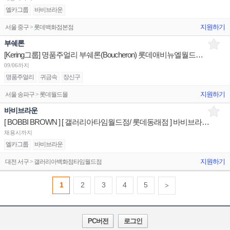
엘카그룹
바비브라운
지원하기
서울 중구 > 롯데백화점본점
부쉐론
[Kering그룹] 명품주얼리 부쉐론(Boucheron) 롯데애비뉴엘월드타워/판매사원 신세계센텀/점장 채용
09/06까지
명품주얼리
귀금속
장신구
지원하기
서울 송파구 > 롯데월드몰
바비브라운
[ BOBBI BROWN ] [ 갤러리아타임월드점/ 롯데동래점 ] 바비브라운 매장 상품유지 판매전문직원
채용시까지
엘카그룹
바비브라운
지원하기
대전 서구 > 갤러리아백화점타임월드점
1
2
3
4
5
>
PC버전
로그인