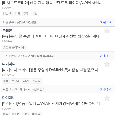
[리치몬트코리아] 신규 런칭 명품 브랜드 알라이아(ALAIA) 서울지역 백화점 점장/슈퍼바이저/판매사원 채용
09/06까지
핸드백
의류
구두
지갑
지원하기
서울 중구 > 롯데백화점본점
부쉐론
[부쉐론] 명품 주얼리 BOUCHERON 신세계센텀 점장/신세계대전 Admin 채용
09/06까지
명품쥬얼리&시계
지원하기
부산 해운대구 > 신세계백화점센텀시티점
다미아니
[다미아니 코리아]명품 주얼리 DAMIANI 롯데잠실 부점장,주니어/현대판교,롯데본점 슈퍼바이저,시니어 채용
09/06까지
명품
주얼리
시계
귀금속
지원하기
서울 송파구 > 롯데에비뉴엘잠실점
다미아니
[다미아니]명품주얼리 DAMIANI 신세계강남/신세계센텀/신세계본점 판매사원 채용
09/06까지
명품
주얼리
시계
귀금속