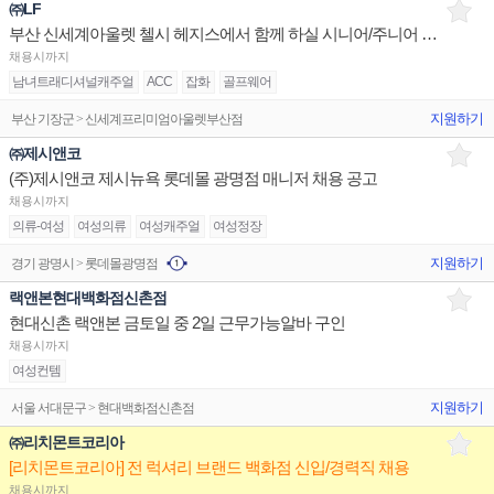
㈜LF
부산 신세계아울렛 첼시 헤지스에서 함께 하실 시니어/주니어 구인합니다.
채용시까지
남녀트래디셔널캐주얼
ACC
잡화
골프웨어
지원하기
부산 기장군 > 신세계프리미엄아울렛부산점
㈜제시앤코
(주)제시앤코 제시뉴욕 롯데몰 광명점 매니저 채용 공고
채용시까지
의류-여성
여성의류
여성캐주얼
여성정장
지원하기
경기 광명시 > 롯데몰광명점
랙앤본현대백화점신촌점
현대신촌 랙앤본 금토일 중 2일 근무가능알바 구인
채용시까지
여성컨템
지원하기
서울 서대문구 > 현대백화점신촌점
㈜리치몬트코리아
[리치몬트코리아] 전 럭셔리 브랜드 백화점 신입/경력직 채용
채용시까지