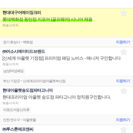
현대대구어메이징크리
롯데백화점 동탄점 지포어 (골프웨어) 시니어 채용
채용시까지
지원하기
경기 화성시 > 백화점
㈜어소시에이티드브랜드
[신세계 아울렛 기장점] 프리미엄 패딩 노비스 - 매니저 구인합니다
채용시까지
남성/여성패딩
지원하기
부산 기장군 > 신세계프리미엄아울렛부산점
현대아울렛송도점파타고니아
현대프리미엄 아울렛 송도점 파타고니아 정직원구인합니다.
채용시까지
아웃도어등산의류
지원하기
인천 연수구 > 아울렛몰
㈜투스톤에프앤씨