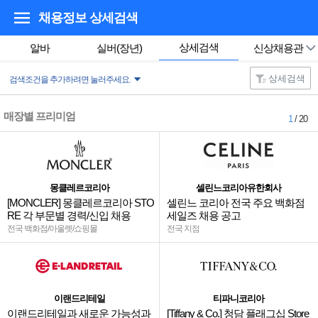
채용정보 상세검색
상세검색
알바
실버(장년)
신상채용관
상세검색
검색조건을 추가하려면 눌러주세요.
매장별 프리미엄
1
/ 20
몽클레르코리아
셀린느코리아유한회사
[MONCLER] 몽클레르코리아 STO
셀린느 코리아 전국 주요 백화점
RE 각 부문별 경력/신입 채용
세일즈 채용 공고
전국 백화점/아울렛/쇼핑몰
전국 지점
이랜드리테일
티파니코리아
이랜드리테일과 새로운 가능성과
[Tiffany & Co.] 청담 플래그십 Store