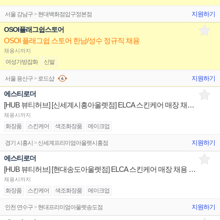
지원하기
서울 강남구 > 현대백화점압구정본점
OSOI플래그쉽스토어
OSOI 플래그쉽 스토어 한남/성수 정규직 채용
채용시까지
여성가방잡화
신발
지원하기
서울 용산구 > 로드샵
에스티로더
[HUB 뷰티허브] [신세계시흥아울렛점] ELCA 스킨케어 매장 채용 백화점 브랜드 건
채용시까지
화장품
스킨케어
색조화장품
메이크업
지원하기
경기 시흥시 > 신세계프리미엄아울렛시흥점
에스티로더
[HUB 뷰티허브] [현대송도아울렛점] ELCA 스킨케어 매장 채용 백화점 브랜드 건
채용시까지
화장품
스킨케어
색조화장품
메이크업
지원하기
인천 연수구 > 현대프리미엄아울렛송도점