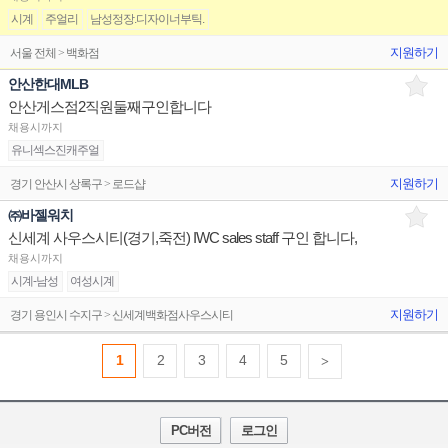
시계
주얼리
남성정장.디자이너부틱.
지원하기
서울 전체 > 백화점
안산한대MLB
안산게스점2직원둘째구인합니다
채용시까지
유니섹스진캐주얼
지원하기
경기 안산시 상록구 > 로드샵
㈜바젤워치
신세계 사우스시티(경기,죽전) IWC sales staff 구인 합니다,
채용시까지
시계-남성
여성시계
지원하기
경기 용인시 수지구 > 신세계백화점사우스시티
1
2
3
4
5
>
PC버전
로그인