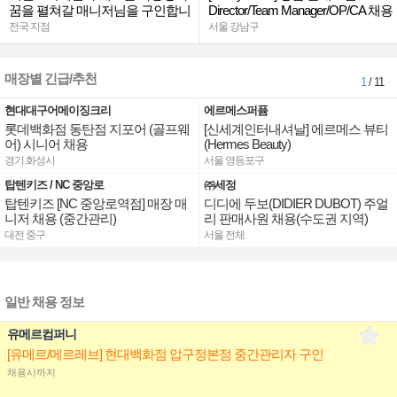
꿈을 펼쳐갈 매니저님을 구인합니
Director/Team Manager/OP/CA 채용
다.
전국 지점
서울 강남구
매장별 긴급/추천
1
/ 11
현대대구어메이징크리
에르메스퍼퓸
롯데백화점 동탄점 지포어 (골프웨
[신세계인터내셔날] 에르메스 뷰티
어) 시니어 채용
(Hermes Beauty)
경기 화성시
서울 영등포구
탑텐키즈 / NC 중앙로
㈜세정
탑텐키즈 [NC 중앙로역점] 매장 매
디디에 두보(DIDIER DUBOT) 주얼
니저 채용 (중간관리)
리 판매사원 채용(수도권 지역)
대전 중구
서울 전체
일반 채용 정보
유메르컴퍼니
[유메르/메르레브] 현대백화점 압구정본점 중간관리자 구인
채용시까지