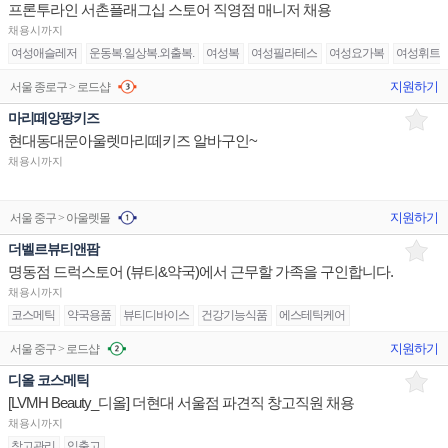
프론투라인 서촌플래그십 스토어 직영점 매니저 채용
채용시까지
여성애슬레저
운동복.일상복.외출복.
여성복
여성필라테스
여성요가복
여성휘트
지원하기
서울 종로구 > 로드샵
마리떼앙팡키즈
현대동대문아울렛마리떼키즈 알바구인~
채용시까지
지원하기
서울 중구 > 아울렛몰
더벨르뷰티앤팜
명동점 드럭스토어 (뷰티&약국)에서 근무할 가족을 구인합니다.
채용시까지
코스메틱
약국용품
뷰티디바이스
건강기능식품
에스테틱케어
지원하기
서울 중구 > 로드샵
디올 코스메틱
[LVMH Beauty_디올] 더현대 서울점 파견직 창고직원 채용
채용시까지
창고관리
입출고