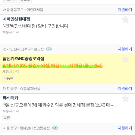
지원하기
서울 영등포구 > 더현대서울
네파안산한대점
NEPA(안산한대점) 알바 구인합니다
채용시까지
지원하기
경기 안산시 상록구 > 로드샵
탑텐키즈/NC중앙로역점
탑텐키즈 [NC 중앙로역점] 매장 매니저 채용 (중간관리)
채용시까지
아동복
지원하기
대전 중구 > 쇼핑몰/패션몰
듀베티카
[9월 신규오픈예정] 해외수입의류 롯데면세점 본점(소공) 매니저 구인 공고
채용시까지
의류
지원하기
서울 중구 > 롯데면세점명동본점