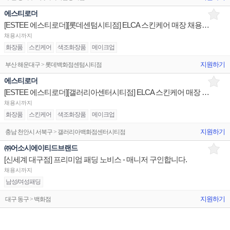
에스티로더
[ESTEE 에스티로더][롯데센텀시티점] ELCA 스킨케어 매장 채용 백화점 브랜드 건
채용시까지
화장품
스킨케어
색조화장품
메이크업
지원하기
부산 해운대구 > 롯데백화점센텀시티점
에스티로더
[ESTEE 에스티로더][갤러리아센터시티점] ELCA 스킨케어 매장 채용 백화점 브랜드 건
채용시까지
화장품
스킨케어
색조화장품
메이크업
지원하기
충남 천안시 서북구 > 갤러리아백화점센터시티점
㈜어소시에이티드브랜드
[신세계 대구점] 프리미엄 패딩 노비스 - 매니저 구인합니다.
채용시까지
남성/여성패딩
지원하기
대구 동구 > 백화점