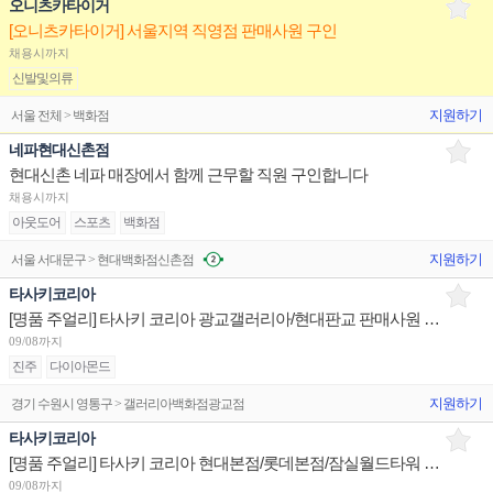
오니츠카타이거
[오니츠카타이거] 서울지역 직영점 판매사원 구인
채용시까지
신발및의류
지원하기
서울 전체 > 백화점
네파현대신촌점
현대신촌 네파 매장에서 함께 근무할 직원 구인합니다
채용시까지
아웃도어
스포츠
백화점
지원하기
서울 서대문구 > 현대백화점신촌점
타사키코리아
[명품 주얼리] 타사키 코리아 광교갤러리아/현대판교 판매사원 채용
09/08까지
진주
다이아몬드
지원하기
경기 수원시 영통구 > 갤러리아백화점광교점
타사키코리아
[명품 주얼리] 타사키 코리아 현대본점/롯데본점/잠실월드타워 판매사원 채용
09/08까지