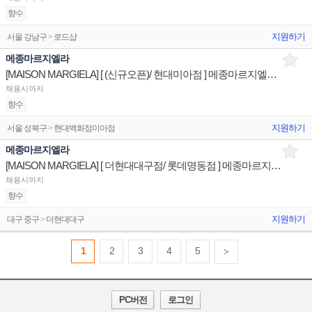
향수
지원하기
서울 강남구 > 로드샵
메종마르지엘라
[MAISON MARGIELA] [ (신규오픈)/ 현대미아점 ] 메종마르지엘라 상품/진열/지원 판매직원
채용시까지
향수
지원하기
서울 성북구 > 현대백화점미아점
메종마르지엘라
[MAISON MARGIELA] [ 더현대대구점/ 롯데명동점 ] 메종마르지엘라 상품/진열/지원 판매직원
채용시까지
향수
지원하기
대구 중구 > 더현대대구
1
2
3
4
5
>
PC버전
로그인