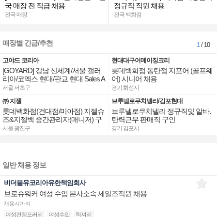
국 매장 전 직급 채용
정규직 직원 채용
전국 매장
전국 백화점
매장별 긴급/추천
1
/ 10
고야드 코리아
현대대구어메이징크리
[GOYARD] 강남 신세계/서울 갤러
롯데백화점 동탄점 지포어 (골프웨
리아/코엑스 현대/판교 현대 Sales A
어) 시니어 채용
ssociate 채용
서울 서초구
경기 화성시
㈜ 지젤
브루넬로쿠치넬리/김포현대
롯데백화점(건대점/미아점) 지젤슈
브루넬로쿠치넬리 정규직및 알바.
즈&지젤백 중간관리자(매니저) 구
탄력근무 판매직 구인
인합니다
서울 광진구
경기 김포시
일반 채용 정보
비더블유코리아유한책임회사
브로슈워커 여성 수입 본사소속 세일즈직원 채용
채용시까지
여성컨템포러리
여성수입
럭셔리