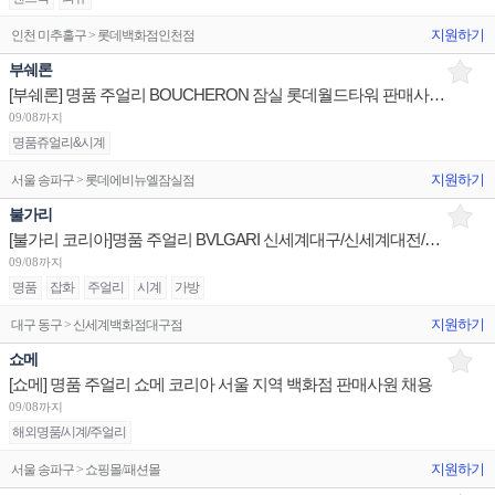
지원하기
인천 미추홀구 > 롯데백화점인천점
부쉐론
[부쉐론] 명품 주얼리 BOUCHERON 잠실 롯데월드타워 판매사원/신세계센텀 점장/신세계대전 Admin
09/08까지
명품쥬얼리&시계
지원하기
서울 송파구 > 롯데에비뉴엘잠실점
불가리
[불가리 코리아]명품 주얼리 BVLGARI 신세계대구/신세계대전/롯데광주 슈퍼바이저/판매사원 채용
09/08까지
명품
잡화
주얼리
시계
가방
지원하기
대구 동구 > 신세계백화점대구점
쇼메
[쇼메] 명품 주얼리 쇼메 코리아 서울 지역 백화점 판매사원 채용
09/08까지
해외명품/시계/주얼리
지원하기
서울 송파구 > 쇼핑몰/패션몰