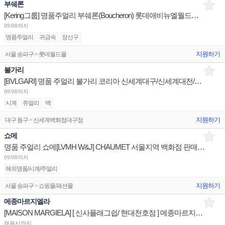
부쉐론
[Kering그룹] 명품주얼리 부쉐론(Boucheron) 롯데애비뉴엘월드타워/판매사원 신세계센텀/점장 채용
09/08까지
명품주얼리
귀금속
장신구
지원하기
서울 송파구 > 롯데월드몰
불가리
[BVLGARI] 명품 주얼리 불가리 코리아 신세계대구/신세계대전/롯데광주 판매사원 채용
09/08까지
시계
쥬얼리
백
지원하기
대구 동구 > 신세계백화점대구점
쇼메
명품 주얼리 쇼메[LVMH W&J] CHAUMET 서울지역 백화점 판매사원 채용
09/08까지
해외명품/시계/주얼리
지원하기
서울 송파구 > 쇼핑몰/패션몰
메종마르지엘라
[MAISON MARGIELA] [ 신사플래그쉽/ 현대천호점 ] 메종마르지엘라 상품/진열/지원 판매직원
채용시까지