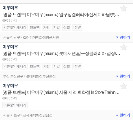
미우미우
[명품 브랜드] 미우미우(miumiu) 압구정갤러리아/신세계하남/롯데본점 판매사원 채용
09/08까지
의류및악세사리
핸드백
가방
지갑
신발
RTW
지원하기
서울 강남구 > 갤러리아백화점명품서관
미우미우
[명품 브랜드] 미우미우(miumiu) 롯데서면,압구정갤러리아 점장/광교갤러리아 판매사원 채용
09/08까지
의류및악세사리
핸드백
가방
지갑
신발
RTW
지원하기
부산 부산진구 > 롯데백화점부산본점
미우미우
[명품 브랜드] 미우미우(miumiu) 서울 지역 백화점 In Store Training Manager 채용
09/08까지
의류및악세사리
지원하기
서울 서초구 > 신세계백화점강남점