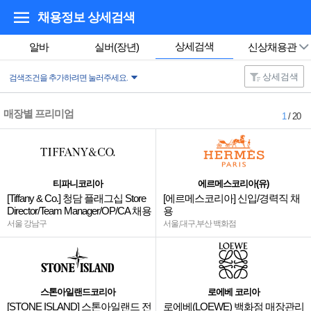
채용정보 상세검색
상세검색
알바
실버(장년)
신상채용관
상세검색
검색조건을 추가하려면 눌러주세요.
매장별 프리미엄
1
/ 20
티파니코리아
에르메스코리아(유)
[Tiffany & Co.] 청담 플래그십 Store
[에르메스코리아] 신입/경력직 채
Director/Team Manager/OP/CA 채용
용
서울 강남구
서울,대구,부산 백화점
스톤아일랜드코리아
로에베 코리아
[STONE ISLAND] 스톤아일랜드 전
로에베(LOEWE) 백화점 매장관리