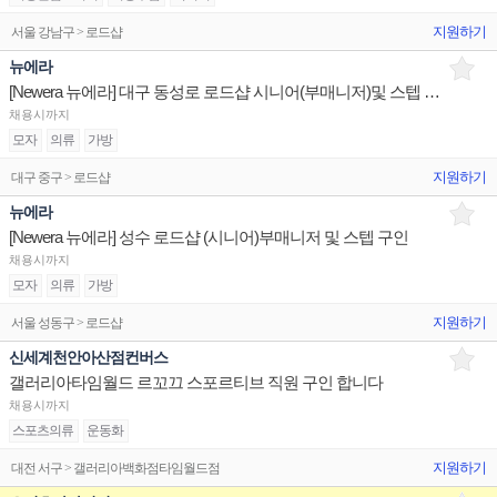
지원하기
서울 강남구 > 로드샵
뉴에라
[Newera 뉴에라] 대구 동성로 로드샵 시니어(부매니저)및 스텝 구인
채용시까지
모자
의류
가방
지원하기
대구 중구 > 로드샵
뉴에라
[Newera 뉴에라] 성수 로드샵 (시니어)부매니저 및 스텝 구인
채용시까지
모자
의류
가방
지원하기
서울 성동구 > 로드샵
신세계천안아산점컨버스
갤러리아타임월드 르꼬끄 스포르티브 직원 구인 합니다
채용시까지
스포츠의류
운동화
지원하기
대전 서구 > 갤러리아백화점타임월드점