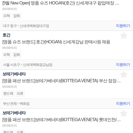
[9월 New Open] 명품 슈즈 HOGAN(호간) 신세계대구 팝업매장 4개월 계약직 판매사원 채용
09/08까지
피혁
잡화
지원하기
대구 동구 > 신세계백화점대구점
호간
[명품 슈즈 브랜드] 호간(HOGAN) 신세계강남 판매사원 채용
09/08까지
피혁
잡화
지원하기
서울 서초구 > 신세계백화점강남점
보테가베네타
[명품 패션 브랜드]보테가베네타(BOTTEGA VENETA) 부산 점장,부점장/대구 점장/현대판교 판매사원
09/08까지
핸드백
의류
지원하기
부산 전체 > 백화점
보테가베네타
[명품 패션 브랜드]보테가베네타(BOTTEGA VENETA) 롯데인천/신세계강남/신세계경기 판매사원 채용
09/08까지
핸드백
의류