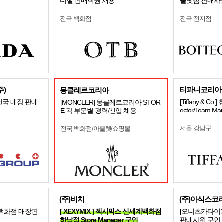
디젤 판매직원 채용
울렛점 판매사
전국 백화점
전국 전지점
)
티파니코리아
몽클레르코리아
전국 매장 판매
[Tiffany & Co
[MONCLER] 몽클레르코리아 STOR
ector/Team M
E 각 부문별 경력/신입 채용
서울 강남구
전국 백화점/아울렛/쇼핑몰
(주)비치
(주)아식스코
 백화점 매장판
[ XEXYMIX ] 젝시믹스 신세계백화점
[오니츠카타이
하남점 Store Manager 구인
판매사원 구인