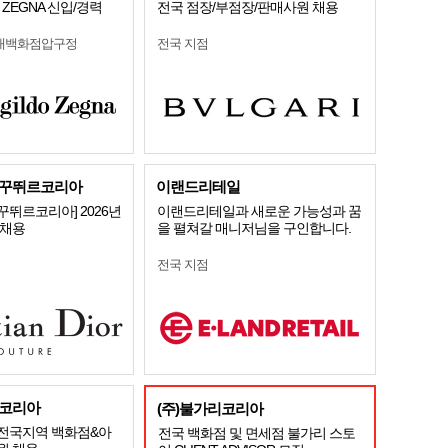
ZEGNA 신입/경력
전국 점장/부점장/판매사원 채용
현대백화점압구정
전국 지점
꾸뛰르코리아
이랜드리테일
뛰르코리아] 2026년
이랜드리테일과 새로운 가능성과 꿈
개채용
을 펼쳐갈 매니저님을 구인합니다.
전국 지점
코리아
(주)불가리코리아
전국지역 백화점&아
전국 백화점 및 면세점 불가리 스토