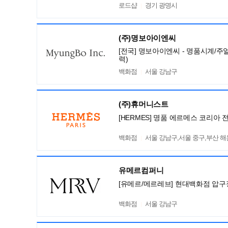
로드샵
경기 광명시
(주)명보아이엔씨
[전국] 명보아이엔씨 - 명품시계/주
력)
백화점
서울 강남구
(주)휴머니스트
[HERMES] 명품 에르메스 코리아 
백화점
서울 강남구,서울 중구,부산 
유메르컴퍼니
[유메르/메르레브] 현대백화점 압구
백화점
서울 강남구