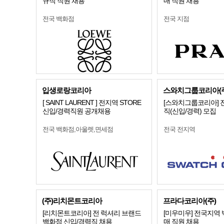
규직 직원 채용
매 직원 채용
전국 백화점
전국 지점
입생로랑코리아
스와치그룹코리아(주
[ SAINT LAURENT ] 전지역 STORE
[스와치그룹코리아] 
신입/경력직원 공개채용
직(신입/경력) 모집
전국 백화점,아울렛,면세점
전국 전지역
(주)리치몬트코리아
프라다코리아(주)
[리치몬트코리아] 전 럭셔리 브랜드
[미우미우] 전국지역
백화점 신입/경력직 채용
매 직원 채용