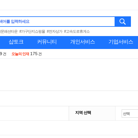
색어를 입력하세요
대문패션타운
#가구단지쇼핑몰
#전자상가
#고속도로휴게소
샵토크
커뮤니티
개인서비스
기업서비스
9
175
건
오늘의 인재
건
지역 선택