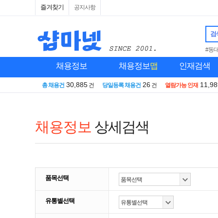
즐겨찾기
공지사항
검
#동
채용정보
채용정보
맵
인재검색
30,885
26
11,98
총 채용건
건
당일등록 채용건
건
열람가능 인재
채용정보
상세검색
품목선택
유통별선택