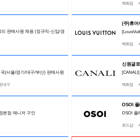
백화점
(주)휴
얼리 판매사원 채용 (정규직-신입/경
[Louis
백화점
신원글
전국(서울/경기/대구/부산) 판매사원
[CANA
해운대구
백화점
OSOI 
정본점 매니저 구인
OSOI 
로드샵