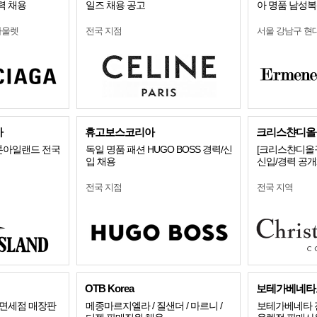
력 채용
일즈 채용 공고
아 명품 남성복 
아울렛
전국 지점
서울 강남구 
아
휴고보스코리아
크리스챤디올
 스톤아일랜드 전국
독일 명품 패션 HUGO BOSS 경력/신
[크리스챤디올꾸
입 채용
신입/경력 공
전국 지점
전국 지역
OTB Korea
보테가베네타
/면세점 매장판
메종마르지엘라 / 질샌더 / 마르니 /
보테가베네타 