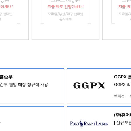
,홀슨부
GGPX
홀슨부 팝업 매장 정규직 채용
GGPX 
백화점
(주)휴
.
[ 신규오