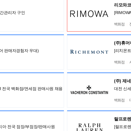
리모와
중간관리자 구인
[RIMOW
백화점
(주)휴
어 판매자경험자 우대)
[리치몬트
백화점
(주) 제
ISOR 전국 백화점/면세점 판매사원 채용
대전 신
백화점
랄프로
니 코리아 전국 점장/부점장/판매사원
[랄프로렌