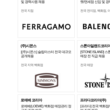
및 경력사원 채용
렛/면세점 신입 및 경
전국 지점
전국 전지점, 백화점, 
(주)시몬스
스톤아일랜드코리
[(주)시몬스] 슬립마스터 전국 대규모
[STONE ISLAND]
공개채용
매장 전 직급 채용
전국 지역 백화점
전국 매장
로에베 코리아
프라다코리아(주)
로에베(LOEWE) 백화점 매장관리 정
[프라다] 전국 백화점