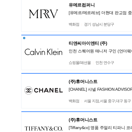
유메르컴퍼니
[유메르/메르레브] 더현대 판교점 
백화점
경기 성남시 분당구
티앤씨아이엔티 (주)
인천 스퀘어원 매니저 구인 (언더웨
쇼핑몰/패션몰
인천 연수구
(주)휴머니스트
[CHANEL] 샤넬 FASHION ADV
백화점
서울 지점,서울 중구,대구 동구
(주)휴머니스트
[Tiffany&co] 명품 주얼리 티파