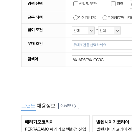
경력 선택
신입 및 무관
경력
근무 직책
점장(매니저)
부점장(부매니저)
급여 조건
~
우대 조건
우대조건을 선택하세요.
검색어
그랜드
채용정보
상품안내
페라가모코리아
발렌시아가코리아
FERRAGAMO 페라가모 백화점 신입
발렌시아가코리아 전