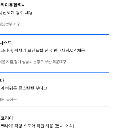
코리아유한회사
A] 신세계 광주 채용
전남광주 서구
머니스트
코리아] 럭셔리 브랜드별 전국 판매사원/OP 채용
서울 지점,경기 성남시 분당구,부산 해운대구
네바
세계 바쉐론 콘스탄틴 부티크
대전 유성구
렌코리아
코리아] 직영 스토어 직원 채용 (본사 소속)