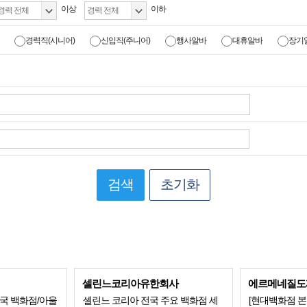
이상
이하
경력직(시니어)
신입직(주니어)
행사알바
대휴알바
장기
검색
초기화
셀린느코리아유한회사
에르메네질도
국 백화점/아울
셀린느 코리아 전국 주요 백화점 세
[현대백화점 본