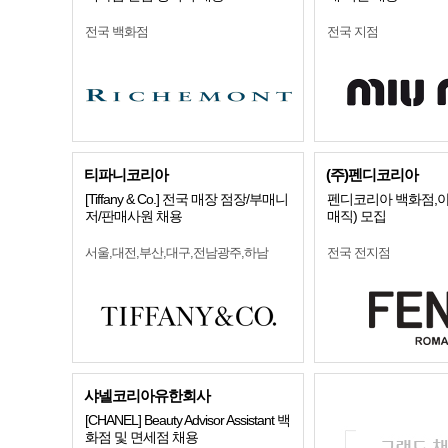
전국 백화점
전국 지점
티파니코리아
(주)펜디코리아
[Tiffany & Co.] 전국 매장 점장/부매니
펜디코리아 백화점,아
저/판매사원 채용
매직) 모집
서울,대전,부산,대구,전남광주,하남
전국 전지점
샤넬코리아유한회사
[CHANEL] Beauty Advisor Assistant 백
화점 및 면세점 채용