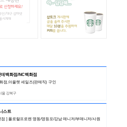
 롯데백화점/NC백화점
백화점,아울렛 세일즈(판매직) 구인
서울 강북구
머니스트
픈점 ] 폴로랄프로렌 명동/영등포/강남 매니저/부매니저/사원