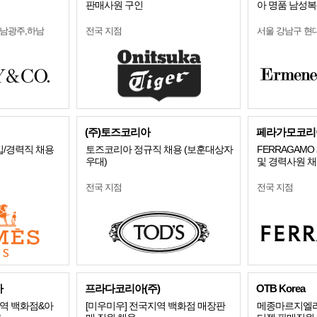
판매사원 구인
아 명품 남성복 
전남광주,하남
전국 지점
서울 강남구 
(주)토즈코리아
페라가모코리
입/경력직 채용
토즈코리아 정규직 채용 (보훈대상자
FERRAGAM
우대)
및 경력사원 
전국 지점
전국 지점
아
프라다코리아(주)
OTB Korea
역 백화점&아
[미우미우] 전국지역 백화점 매장판
메종마르지엘라 /