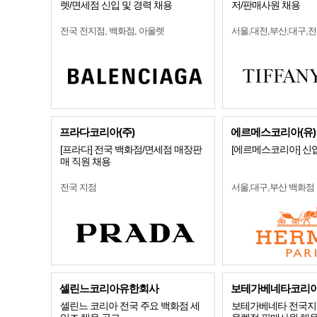
렛/면세점 신입 및 경력 채용
저/판매사원 채용
전국 전지점, 백화점, 아울렛
서울,대전,부산,대구,
프라다코리아(주)
에르메스코리아(유)
[프라다] 전국 백화점/면세점 매장판
[에르메스코리아] 신
매 직원 채용
전국 지점
서울,대구,부산 백화점
셀린느코리아유한회사
보테가베네타코리
셀린느 코리아 전국 주요 백화점 세
보테가베네타 전국지