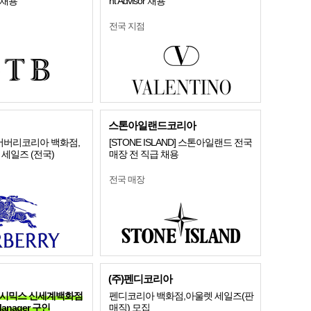
 채용
nt Advisor 채용
전국 지점
스톤아일랜드코리아
] 버버리코리아 백화점,
[STONE ISLAND] 스톤아일랜드 전국
 세일즈 (전국)
매장 전 직급 채용
전국 매장
(주)펜디코리아
 ] 젝시믹스 신세계백화점
펜디코리아 백화점,아울렛 세일즈(판
Manager 구인
매직) 모집