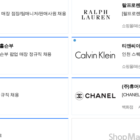
랄프로
아 전국 매장 점장/팀매니저/판매사원 채용
[랄프로렌
쇼핑몰/패
,홀슨부
티앤씨아
홀슨부 팝업 매장 정규직 채용
인천 스퀘
쇼핑몰/패
(주)휴
정규직 채용
[CHANE
백화점
크