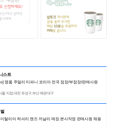
머니스트
ny&co] 명품 주얼리 티파니 코리아 전국 점장/부점장/판매사원
서울 지점,대전 유성구,부산 해운대구
로벌
LI] 이탈리아 럭셔리 맨즈 까날리 매장 본사직영 판매사원 채용