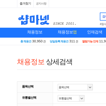
즐겨찾기
공지사항
검
#동
채용정보
채용정보
맵
인재검색
30,950
311
11,
총 채용건
건
당일등록 채용건
건
열람가능 인재
채용정보
상세검색
품목선택
유통별선택