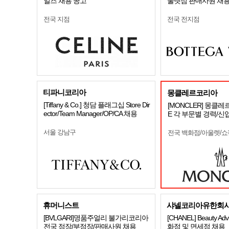
일즈 채용 공고
울렛점 판매사원 채
전국 지점
전국 전지점
티파니코리아
몽클레르코리아
[Tiffany & Co.] 청담 플래그십 Store Dir
[MONCLER] 몽클레
ector/Team Manager/OP/CA 채용
E 각 부문별 경력/신
서울 강남구
전국 백화점/아울렛/
휴머니스트
샤넬코리아유한회
[BVLGARI]명품주얼리 불가리코리아
[CHANEL] Beauty Advi
전국 점장/부점장/판매사원 채용
화점 및 면세점 채용