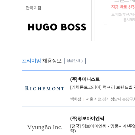
전국 지점
프리미엄
채용정보
상품안내
(주)휴머니스트
[리치몬트코리아] 럭셔리 브랜드별 
백화점
서울 지점,경기 성남시 분당구
(주)명보아이엔씨
[전국] 명보아이엔씨 - 명품시계/주
력)