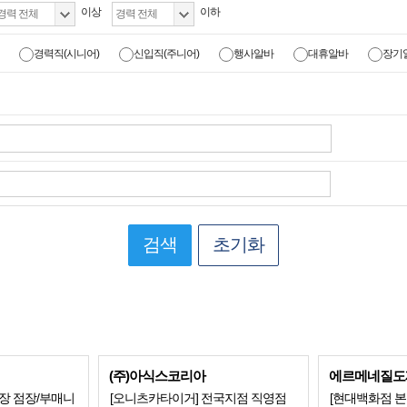
이상
이하
경력직(시니어)
신입직(주니어)
행사알바
대휴알바
장기
검색
초기화
(주)아식스코리아
에르메네질도
전국 매장 점장/부매니
[오니츠카타이거] 전국지점 직영점
[현대백화점 본