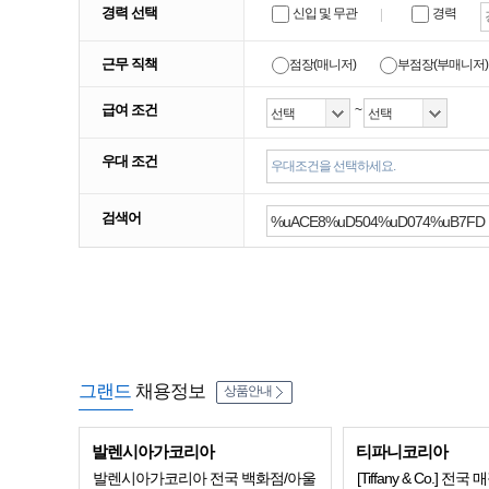
경력 선택
신입 및 무관
경력
근무 직책
점장(매니저)
부점장(부매니저)
급여 조건
~
우대 조건
우대조건을 선택하세요.
검색어
그랜드
채용정보
상품안내
발렌시아가코리아
티파니코리아
발렌시아가코리아 전국 백화점/아울
[Tiffany & Co.] 