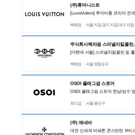
(주)휴머니스트
[LouisVuitton] 루이비통 코리
백화점
서울 지점,경기 지점,대구 지점
주식회사헤라음 스피넬리킬콜린
[더현대 서울] 스피넬리킬콜린 및 
백화점
서울 영등포구
OSOI 플래그쉽 스토어
OSOI 플래그쉽 스토어 한남/성수 
로드샵
서울 용산구
(주) 제네바
대전 신세계 바쉐론 콘스탄틴 부티