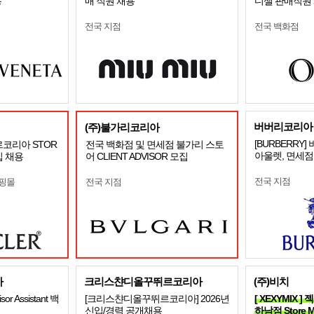
용
매 직원 채용
디젤 판매직원
전국 지점
전국 백화점
버버리코리아
(주)불가리코리아
[BURBERRY
르코리아 STOR
전국 백화점 및 면세점 불가리 스토
아울렛, 면세점
입 채용
어 CLIENT ADVISOR 모집
전국 지점
쇼핑몰
전국 지점
사
크리스챤디올꾸뛰르코리아
(주)비치
sor Assistant 백
[크리스챤디올꾸뛰르코리아] 2026년
[ XEXYMIX
신입/경력 공개채용
하남점 Store 