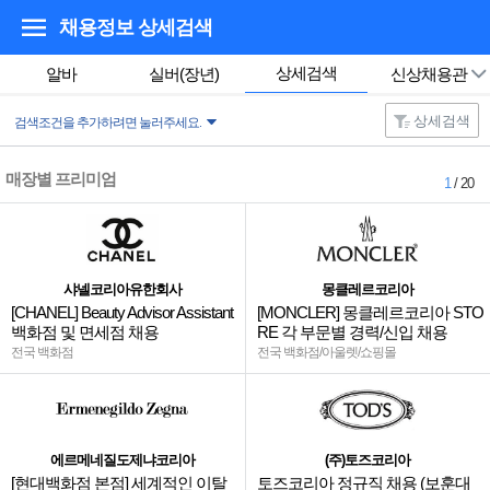
채용정보 상세검색
상세검색
알바
실버(장년)
신상채용관
상세검색
검색조건을 추가하려면 눌러주세요.
매장별 프리미엄
1
/ 20
샤넬코리아유한회사
몽클레르코리아
[CHANEL] Beauty Advisor Assistant
[MONCLER] 몽클레르코리아 STO
백화점 및 면세점 채용
RE 각 부문별 경력/신입 채용
전국 백화점
전국 백화점/아울렛/쇼핑몰
에르메네질도제냐코리아
(주)토즈코리아
[현대백화점 본점] 세계적인 이탈
토즈코리아 정규직 채용 (보훈대