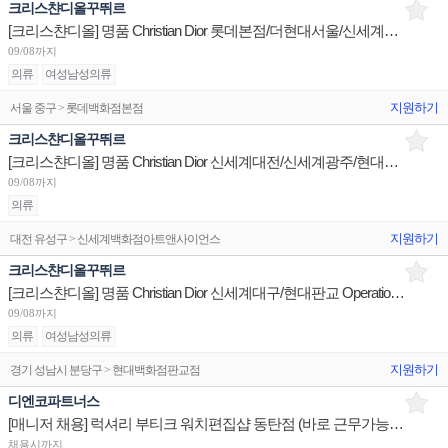
크리스챤디올꾸뛰르
[크리스챤디올] 명품 Christian Dior 롯데본점/더현대서울/신세계대구 판매사원 채용
09/08까지
의류
여성남성의류
지원하기
서울 중구 > 롯데백화점본점
크리스챤디올꾸뛰르
[크리스챤디올] 명품 Christian Dior 신세계대전/신세계광주/현대판교 판매사원 채용
09/08까지
의류
지원하기
대전 유성구 > 신세계백화점아트앤사이언스
크리스챤디올꾸뛰르
[크리스챤디올] 명품 Christian Dior 신세계대구/현대판교 Operation 사원 채용
09/08까지
의류
여성남성의류
지원하기
경기 성남시 분당구 > 현대백화점판교점
디엔코파트너스
[매니저 채용] 럭셔리 부티크 워치편집샵 동탄점 (바로 근무가능하신분 환영)
채용시까지