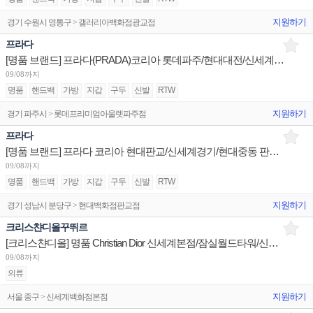
지원하기
경기 수원시 영통구 > 갤러리아백화점광교점
프라다
[명품 브랜드] 프라다(PRADA)코리아 롯데파주/현대대전/신세계여주 아울렛 판매사원 채용
09/08까지
명품
핸드백
가방
지갑
구두
신발
RTW
지원하기
경기 파주시 > 롯데프리미엄아울렛파주점
프라다
[명품 브랜드] 프라다 코리아 현대판교/신세계경기/현대중동 판매사원 & 스탁(Stock) 채용
09/08까지
명품
핸드백
가방
지갑
구두
신발
RTW
지원하기
경기 성남시 분당구 > 현대백화점판교점
크리스챤디올꾸뛰르
[크리스챤디올] 명품 Christian Dior 신세계본점/잠실월드타워/신세계강남 판매사원 채용
09/08까지
의류
지원하기
서울 중구 > 신세계백화점본점