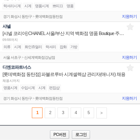
럭셔리시계
시계
명품시계
쁘띠끄
명품
지원하기
경기 화성시 동탄구 > 롯데백화점동탄점
샤넬
[샤넬 코리아] CHANEL 서울/부산 지역 백화점 명품 Boutique 주얼리&와치 어드바이저 채용
09/08까지
의류
시계
화인쥬얼리
럭셔리
잡화
가방
지원하기
서울 서초구 > 신세계백화점강남점
디엔코파트너스
[롯데백화점 동탄점] 파블르루바 시계셀렉샵 관리자(매니저) 채용
채용시까지
명품시계
수입시계
시계
편집샵
지원하기
경기 화성시 동탄구 > 롯데백화점동탄점
1
2
3
4
5
>
PC버전
로그인