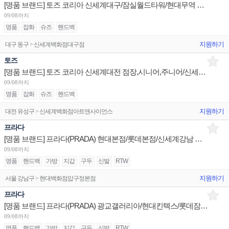
[명품 브랜드] 토즈 코리아 신세계대구/잠실월드타워/현대무역 판매사원 채용
09/08까지
명품
잡화
슈즈
핸드백
지원하기
대구 동구 > 신세계백화점대구점
토즈
[명품 브랜드] 토즈 코리아 신세계대전 점장,시니어,주니어/신세계하남 점장/현대충청 점장,슈퍼바이저 채용
09/08까지
명품
잡화
슈즈
핸드백
지원하기
대전 유성구 > 신세계백화점아트앤사이언스
프라다
[명품 브랜드] 프라다(PRADA) 현대본점/롯데본점/신세계강남 판매사원 채용
09/08까지
명품
핸드백
가방
지갑
구두
신발
RTW
지원하기
서울 강남구 > 현대백화점압구정본점
프라다
[명품 브랜드] 프라다(PRADA) 광교갤러리아/현대킨텍스/롯데잠실면세 판매사원 채용
09/08까지
명품
핸드백
가방
지갑
구두
신발
RTW