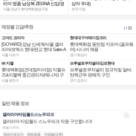
리아 명품 남성복 ZEGNA 신입/경
상자 우대)
력
서울 강남구 현대백화점압구정
전국 지점
매장별 긴급/추천
1
/ 10
고야드 코리아
현대대구어메이징크리
[GOYARD] 강남 신세계/서울 갤러
롯데백화점 동탄점 지포어 (골프웨
리아/코엑스 현대/판교 현대 Sales A
어) 시니어 채용
ssociate 채용
서울 서초구
경기 화성시
㈜ 지젤
브루넬로쿠치넬리/김포현대
롯데백화점(건대점/미아점) 지젤슈
브루넬로쿠치넬리 정규직및 알바.
즈&지젤백 중간관리자(매니저) 구
탄력근무 판매직 구인
인합니다
서울 광진구
경기 김포시
일반 채용 정보
갤러리아타임월드스노우피크
갤러리아 타임월드 스노우피크 직원 구인합니다!
채용시까지
캠핑아웃도어
캠핑용품
어패럴(의류)