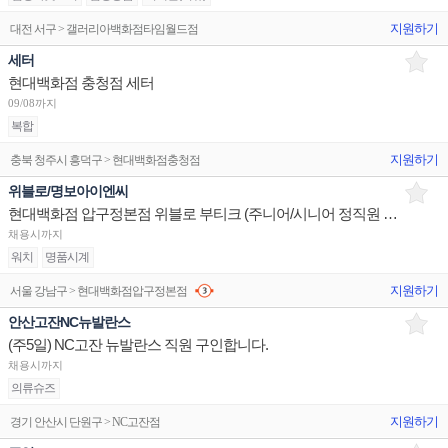
지원하기
대전 서구 > 갤러리아백화점타임월드점
세터
현대백화점 충청점 세터
09/08까지
복합
지원하기
충북 청주시 흥덕구 > 현대백화점충청점
위블로/명보아이엔씨
현대백화점 압구정본점 위블로 부티크 (주니어/시니어 정직원 채용)
채용시까지
워치
명품시계
지원하기
서울 강남구 > 현대백화점압구정본점
안산고잔NC뉴발란스
(주5일) NC고잔 뉴발란스 직원 구인합니다.
채용시까지
의류슈즈
지원하기
경기 안산시 단원구 > NC고잔점