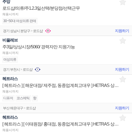
주앙
로드샵/의류/주1.2.3일선택/분당점/선택근무
채용시까지
30~50대 여성의류 판매
지원하기
경기 성남시 분당구 > 로드샵
비올레브
주3일/상상시장/5060/ 경력자만 지원가능
채용시까지
여성의류
지원하기
경기 부천시 > 로드샵
헤트라스
[ 헤트라스 ] [ 해운대점/ 제주점, 동종업계최고대우 ] HETRAS 상품/진열/지원 판매전문직원
채용시까지
디퓨저
코스메틱
향
지원하기
부산 해운대구 > 로드샵
헤트라스
[ 헤트라스 ] [ 이태원점/ 홍대점, 동종업계최고대우 ] HETRAS 상품/진열/지원 판매전문직원
채용시까지