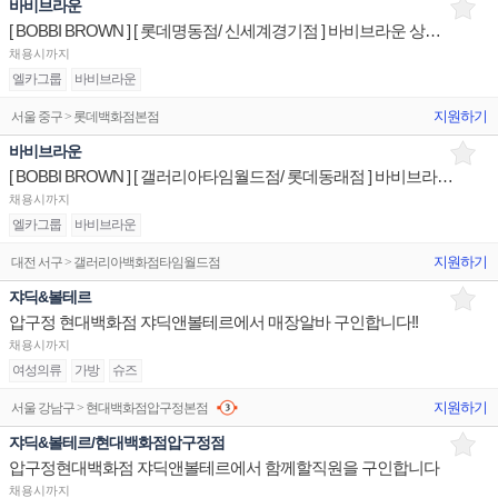
바비브라운
[ BOBBI BROWN ] [ 롯데명동점/ 신세계경기점 ] 바비브라운 상품/진열/지원 매장판매사원
채용시까지
엘카그룹
바비브라운
지원하기
서울 중구 > 롯데백화점본점
바비브라운
[ BOBBI BROWN ] [ 갤러리아타임월드점/ 롯데동래점 ] 바비브라운 상품/진열/지원 매장판매사원
채용시까지
엘카그룹
바비브라운
지원하기
대전 서구 > 갤러리아백화점타임월드점
쟈딕&볼테르
압구정 현대백화점 쟈딕앤볼테르에서 매장알바 구인합니다!!
채용시까지
여성의류
가방
슈즈
지원하기
서울 강남구 > 현대백화점압구정본점
쟈딕&볼테르/현대백화점압구정점
압구정현대백화점 쟈딕앤볼테르에서 함께할직원을 구인합니다
채용시까지