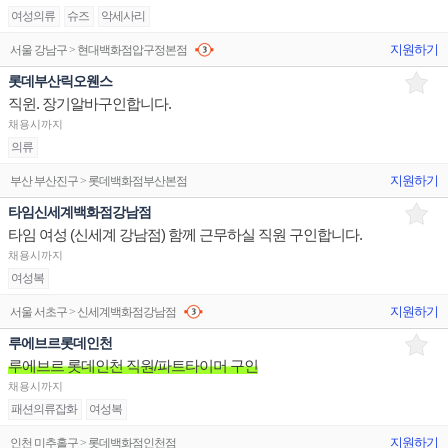
여성의류
슈즈
악세사리
지원하기
서울 강남구 > 현대백화점압구정본점
롯데부산릭오웬스
직윈. 장기알바구인합니다.
채용시까지
의류
지원하기
부산 부산진구 > 롯데백화점부산본점
타임신세계백화점강남점
타임 여성 (신세계 강남점) 함께 근무하실 직원 구인합니다.
채용시까지
여성복
지원하기
서울 서초구 > 신세계백화점강남점
루에브르롯데인천
루에브르 롯데인천 직원/파트타이머 구인
채용시까지
패션의류잡화
여성복
지원하기
인천 미추홀구 > 롯데백화점인천점