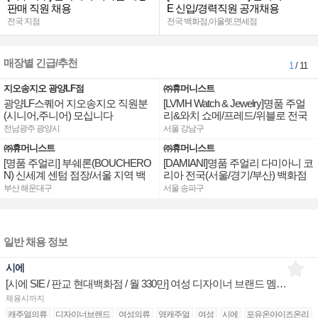
판매 직원 채용
E 신입/경력직원 공개채용
전국 지점
전국 백화점,아울렛,면세점
매장별 긴급/추천
1
/ 11
지오송지오 광양LF점
㈜휴머니스트
광양LF스퀘어 지오송지오 직원분
[LVMH Watch & Jewelry]명품 주얼
(시니어,주니어) 모십니다
리&와치 쇼메/프레드/위블로 전국
점장/부점장/판매사원 채용
전남광주 광양시
서울 강남구
㈜휴머니스트
㈜휴머니스트
[명품 주얼리] 부쉐론(BOUCHERO
[DAMIANI]명품 주얼리 다미아니 코
N) 신세계 센텀 점장/서울 지역 백
리아 전국(서울/경기/부산) 백화점
화점 판매사원 채용
부점장/판매사원 채용
부산 해운대구
서울 송파구
일반 채용 정보
시에
[시에 SIE / 판교 현대백화점 / 월 330만] 여성 디자이너 브랜드 멤버 구인
채용시까지
캐주얼의류
디자이너브랜드
여성의류
영캐주얼
여성
시에
포유온아이즈온리