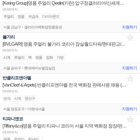
[Kering Group]명품 주얼리 Qeelin(키린) 압구정갤러리아/신세계본점 1년 이상 계약직 채용
09/08까지
주얼리
명품
귀금속
다이아몬드
지원하기
서울 강남구 > 갤러리아백화점명품동관
불가리
[BVLGARI] 명품 주얼리 불가리 코리아 잠실월드타워/현대판교/신세계센텀 부점장 채용
09/08까지
시계
쥬얼리
백
명품
잡화
가방
지원하기
서울 송파구 > 롯데에비뉴엘잠실점
반클리프앤아펠
[VanCleef & Arpels] 반클리프앤아펠 전국 백화점 판매사원 채용 (리치몬트코리아)
09/08까지
보석
시계
장신구
지원하기
서울 영등포구 > 더현대서울
티파니앤코
[Tiffany&co]명품 주얼리 티파니 코리아 서울 지역 백화점 점장/판매사원/OP 채용
09/08까지
명품
주얼리
럭셔리