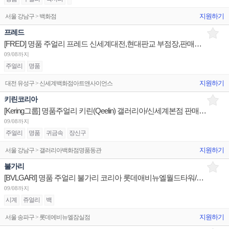
지원하기
서울 강남구 > 백화점
프레드
[FRED] 명품 주얼리 프레드 신세계대전,현대판교 부점장,판매사원/신세계광주 점장 채용
09/08까지
주얼리
명품
지원하기
대전 유성구 > 신세계백화점아트앤사이언스
키린코리아
[Kering그룹] 명품주얼리 키린(Qeelin) 갤러리아/신세계본점 판매사원 채용
09/08까지
주얼리
명품
귀금속
장신구
지원하기
서울 강남구 > 갤러리아백화점명품동관
불가리
[BVLGARI] 명품 주얼리 불가리 코리아 롯데애비뉴엘월드타워/현대판교/신세계센텀 부점장 채용
09/08까지
시계
쥬얼리
백
지원하기
서울 송파구 > 롯데에비뉴엘잠실점