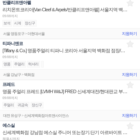
반클리프앤아펠
리치몬트코리아[Van Cleef & Arpels/반클리프앤아펠] 서울지역 백화점 세일즈 어시스던트 채용
09/08까지
보석
시계
장신구
지원하기
서울 영등포구 > 더현대서울
티파니앤코
[Tiffany & Co.] 명품주얼리 티파니 코리아 서울지역 백화점 점장/판매사원/오퍼레이션 채용
09/08까지
명품
주얼리
럭셔리
지원하기
서울 강남구 > 백화점
프레드
명품 주얼리 프레드 [LVMH W&J] FRED 신세계대전/현대판교 부점장~판매사원 채용
09/08까지
주얼리
귀금속
장신구
지원하기
대전 유성구 > 신세계백화점아트앤사이언스
에스실
신세계백화점 강남점 에스실 주니어 또는장기.단기 아르바이트 구인합니다.
채용시까지