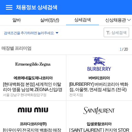
채용정보 상세검색
상세검색
알바
실버(장년)
신상채용관
상세검색
검색조건을 추가하려면 눌러주세요.
매장별 프리미엄
1
/ 20
에르메네질도제냐코리아
버버리코리아
[현대백화점 본점] 세계적인 이탈
[BURBERRY] 버버리코리아 백화
리아 명품 남성복 ZEGNA 신입/경
점, 아울렛, 면세점 세일즈 (전국)
력
서울 강남구 현대백화점압구정
전국 지점
프라다코리아(주)
입생로랑코리아
[미우미우] 전국지역 백화점 매장
[ SAINT LAURENT ] 전지역 STOR