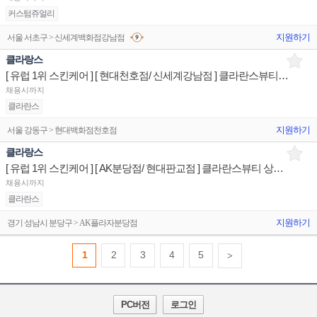
커스텀쥬얼리
지원하기
서울 서초구 > 신세계백화점강남점
클라랑스
[ 유럽 1위 스킨케어 ] [ 현대천호점/ 신세계강남점 ] 클라란스뷰티 상품/진열/지원 판매전문직원
채용시까지
클라란스
지원하기
서울 강동구 > 현대백화점천호점
클라랑스
[ 유럽 1위 스킨케어 ] [ AK분당점/ 현대판교점 ] 클라란스뷰티 상품/진열/지원 판매전문직원
채용시까지
클라란스
지원하기
경기 성남시 분당구 > AK플라자분당점
1
2
3
4
5
>
PC버전
로그인