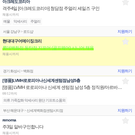
아크레도코리아
격주4일 [아크레도코리아] 청담점 주얼리 세일즈 구인
채용시까지
예물
악세사리
주얼리
지원하기
서울 강남구 > 로드샵
현대대구어메이징크리
롯데백화점 동탄점 지포어 (골프웨어) 시니어 채용
채용시까지
지원하기
경기 화성시 > 백화점
[명품]LVMH로로피아나신세계센텀점남성5층
[명품] LVMH 로로피아나 신세계 센텀점 남성 5층 정직원/아르바이트
08/12까지
의류 가죽잡화 악세사리 원단 기프트소품외
지원하기
부산 해운대구 > 신세계백화점센텀시티점
renoma
주3일 알바구인합니다
채용시까지