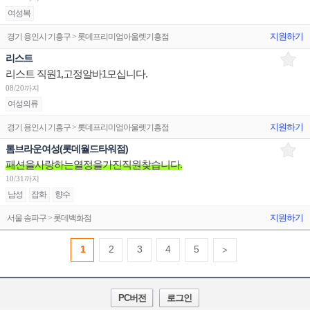
여성복
지원하기
경기 용인시 기흥구 > 롯데프리미엄아울렛기흥점
리스트
리스트 직원1,고정알바1모십니다.
08/20까지
여성의류
지원하기
경기 용인시 기흥구 > 롯데프리미엄아울렛기흥점
톰브라운여성(롯데월드타워점)
패션을사랑하는열정을가진직원찾습니다.
10/31까지
남성
잡화
향수
지원하기
서울 송파구 > 롯데백화점
1
2
3
4
5
>
PC버전
로그인