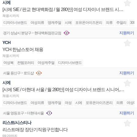
시에
[시에 SIE / 판교 현대백화점 / 월 280만] 여성 디자이너 브랜드 시니어,주니어 구인
채용시까지
디자이너브랜드
여성의류
영캐주얼
시에
포유온아이즈온리
의류
주얼리
30
지원하기
경기 성남시 분당구 > 현대백화점판교점
YCH
YCH 한남스토어 채용
채용시까지
여성복
컨템포러리
여성캐주얼
디자이너브랜드
지원하기
서울 용산구 > 로드샵
시에
[시에 SIE / 더현대 서울 / 월 280만] 여성 디자이너 브랜드 시니어,주니어 구인
채용시까지
디자이너브랜드
여성의류
영캐주얼
여성
시에
포유온아이즈온리
의류
여성디
지원하기
서울 영등포구 > 더현대서울
리스트/시스티나
리스트매장 장단기직원구인합니다
08/20까지