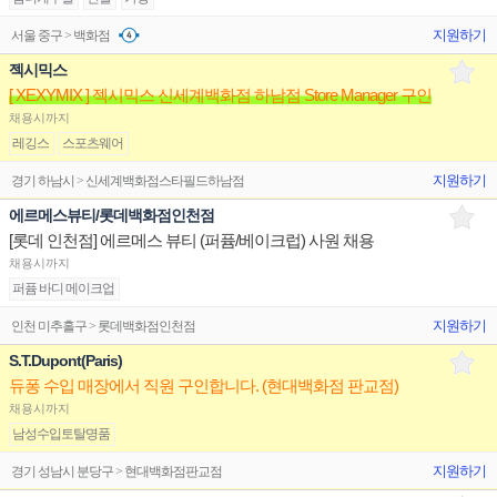
지원하기
서울 중구 > 백화점
젝시믹스
[ XEXYMIX ] 젝시믹스 신세계백화점 하남점 Store Manager 구인
채용시까지
레깅스
스포츠웨어
지원하기
경기 하남시 > 신세계백화점스타필드하남점
에르메스뷰티/롯데백화점인천점
[롯데 인천점] 에르메스 뷰티 (퍼퓸/베이크럽) 사원 채용
채용시까지
퍼퓸 바디 메이크업
지원하기
인천 미추홀구 > 롯데백화점인천점
S.T.Dupont(Paris)
듀퐁 수입 매장에서 직원 구인합니다. (현대백화점 판교점)
채용시까지
남성수입토탈명품
지원하기
경기 성남시 분당구 > 현대백화점판교점