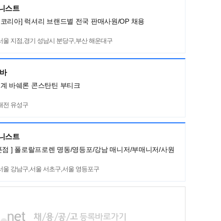
머니스트
코리아] 럭셔리 브랜드별 전국 판매사원/OP 채용
서울 지점,경기 성남시 분당구,부산 해운대구
네바
세계 바쉐론 콘스탄틴 부티크
대전 유성구
머니스트
픈점 ] 폴로랄프로렌 명동/영등포/강남 매니저/부매니저/사원
서울 강남구,서울 서초구,서울 영등포구