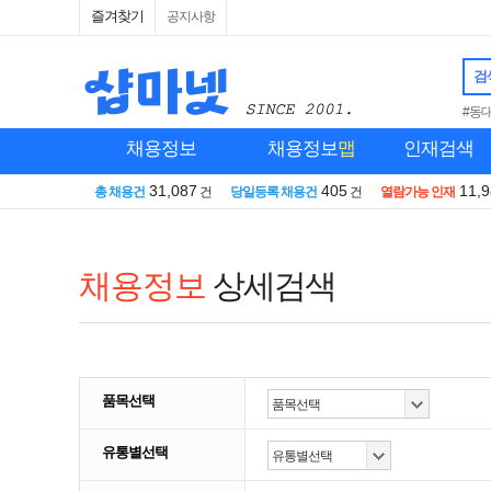
즐겨찾기
공지사항
검
#동
채용정보
채용정보
맵
인재검색
31,087
405
11,
총 채용건
건
당일등록 채용건
건
열람가능 인재
채용정보
상세검색
품목선택
유통별선택