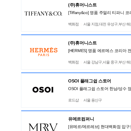
(주)휴머니스트
[Tiffany&co] 명품 주얼리 티파
백화점
서울 지점,대전 유성구,부산 
(주)휴머니스트
[HERMES] 명품 에르메스 코리아 
백화점
서울 강남구,서울 중구,부산 
OSOI 플래그쉽 스토어
OSOI 플래그쉽 스토어 한남/성수 
로드샵
서울 용산구
유메르컴퍼니
[유메르/메르레브] 현대백화점 압구