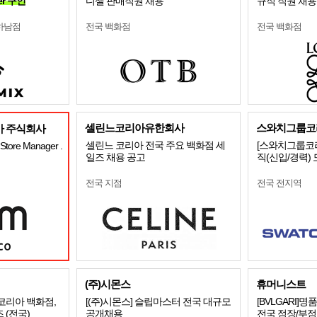
er 구인
디젤 판매직원 채용
규직 직원 채용
하남점
전국 백화점
전국 백화점
셀린느코리아유한회사
스와치그룹코리
 주식회사
셀린느 코리아 전국 주요 백화점 세
[스와치그룹코리
tore Manager .
일즈 채용 공고
직(신입/경력)
전국 지점
전국 전지역
(주)시몬스
휴머니스트
리코리아 백화점,
[(주)시몬스] 슬립마스터 전국 대규모
[BVLGARI
 (전국)
공개채용
전국 점장/부