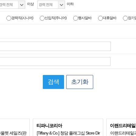
이상
이하
경력직(시니어)
신입직(주니어)
행사알바
대휴알바
장기
검색
초기화
티파니코리아
이랜드리테일
울렛 세일즈(판
[Tiffany & Co.] 청담 플래그십 Store Dir
이랜드리테일과