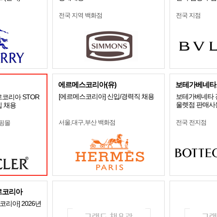
전국 지역 백화점
전국 지점
에르메스코리아(유)
보테가베네타
[에르메스코리아] 신입/경력직 채용
보테가베네타 
르코리아 STOR
울렛점 판매사
입 채용
서울,대구,부산 백화점
전국 전지점
쇼핑몰
르코리아
리아] 2026년