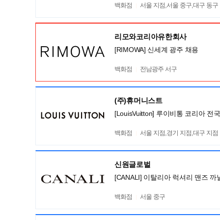
백화점
서울 지점,서울 중구,대구 동구
리모와코리아유한회사
[RIMOWA] 신세계 광주 채용
백화점
전남광주 서구
(주)휴머니스트
[LouisVuitton] 루이비통 코리
백화점
서울 지점,경기 지점,대구 지점
신원글로벌
[CANALI] 이탈리아 럭셔리 맨즈
백화점
서울 중구