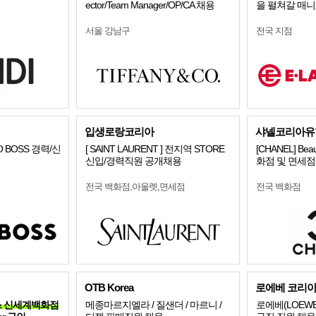
ector/Team Manager/OP/CA 채용
을 펼쳐갈 매
서울 강남구
전국 지점
입생로랑코리아
샤넬코리아유
 BOSS 경력/신
[ SAINT LAURENT ] 전지역 STORE
[CHANEL] Beaut
신입/경력직원 공개채용
화점 및 면세점
전국 백화점,아울렛,면세점
전국 백화점
OTB Korea
로에베 코리
시믹스 신세계백화점
메종마르지엘라 / 질샌더 / 마르니 /
로에베(LOEW