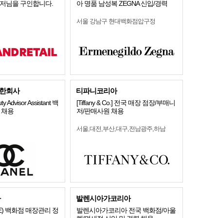
니저님을 구인합니다.
아 명품 남성복 ZEGNA 신입/경력
서울 강남구 현대백화점압구정
한회사
티파니코리아
y Advisor Assistant 백
[Tiffany & Co.] 전국 매장 점장/부매니
 채용
저/판매사원 채용
서울,대전,부산,대구,전남광주,하남
아
발렌시아가코리아
E) 백화점 매장관리 정
발렌시아가코리아 전국 백화점/아울