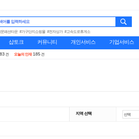
색어를 입력하세요
대문패션타운
#가구단지쇼핑몰
#전자상가
#고속도로휴게소
샵토크
커뮤니티
개인서비스
기업서비스
983
185
건
오늘의 인재
건
지역 선택