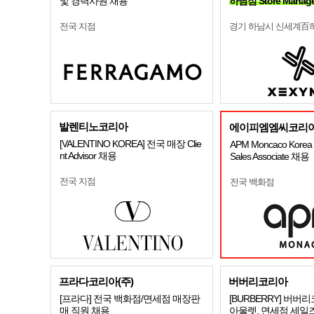
및 경력사원 채용
하남점 Store Manag
전국 지점
경기 하남시 신세계百
발렌티노코리아
에이피엠엠씨코리아
[VALENTINO KOREA] 전국 매장 Clie
APM Moncaco Korea S
nt Advisor 채용
Sales Associate 채용
전국 지점
전국 백화점
프라다코리아(주)
버버리코리아
[프라다] 전국 백화점/면세점 매장판
[BURBERRY] 버버
매 직원 채용
아울렛, 면세점 세일즈