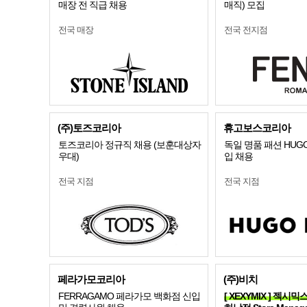
매장 전 직급 채용
매직) 모집
전국 매장
전국 전지점
(주)토즈코리아
휴고보스코리아
토즈코리아 정규직 채용 (보훈대상자
독일 명품 패션 HUGO
우대)
입 채용
전국 지점
전국 지점
페라가모코리아
(주)비치
FERRAGAMO 페라가모 백화점 신입
[ XEXYMIX ] 젝