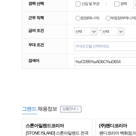
경력 선택
신입 및 무관
경력
근무 직책
점장(매니저)
부점장(부매니저)
급여 조건
~
우대 조건
우대조건을 선택하세요.
검색어
그랜드
채용정보
상품안내
스톤아일랜드코리아
(주)펜디코리아
[STONE ISLAND] 스톤아일랜드 전국
펜디코리아 백화점,아