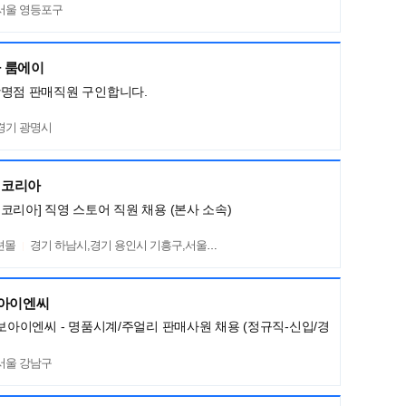
서울 영등포구
 룸에이
광명점 판매직원 구인합니다.
경기 광명시
렌코리아
코리아] 직영 스토어 직원 채용 (본사 소속)
션몰
경기 하남시,경기 용인시 기흥구,서울 서초구
보아이엔씨
명보아이엔씨 - 명품시계/주얼리 판매사원 채용 (정규직-신입/경
서울 강남구