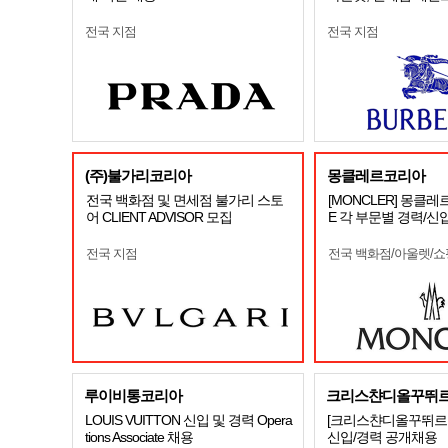
전국 지점
전국 지점
(주)불가리코리아
몽클레르코리아
전국 백화점 및 면세점 불가리 스토
[MONCLER] 몽클레
어 CLIENT ADVISOR 모집
E 각 부문별 경력/신
전국 지점
전국 백화점/아울렛/
루이비통코리아
크리스챤디올꾸뛰
LOUIS VUITTON 신입 및 경력 Opera
[크리스챤디올꾸뛰르코
tions Associate 채용
신입/경력 공개채용