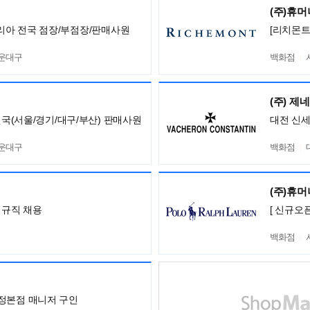
(주)휴
니 코리아 전국 점장/부점장/판매사원
[리치몬트
해운대구
백화점
(주) 제
전국(서울/경기/대구/부산) 판매사원
대전 신
해운대구
백화점
(주)휴
정규직 채용
[ 신규오
백화점
정본점 매니저 구인