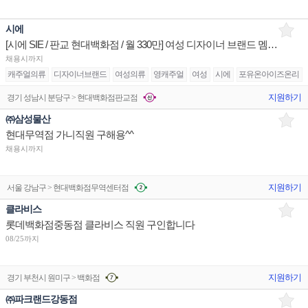
시에
[시에 SIE / 판교 현대백화점 / 월 330만] 여성 디자이너 브랜드 멤버 구인
채용시까지
캐주얼의류
디자이너브랜드
여성의류
영캐주얼
여성
시에
포유온아이즈온리
지원하기
경기 성남시 분당구 > 현대백화점판교점
㈜삼성물산
현대무역점 가니직원 구해용^^
채용시까지
지원하기
서울 강남구 > 현대백화점무역센터점
클라비스
롯데백화점중동점 클라비스 직원 구인합니다
08/25까지
지원하기
경기 부천시 원미구 > 백화점
㈜파크랜드강동점