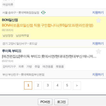
여성의류
지원하기
서울 송파구 > 롯데백화점잠실점
BON일산점
BON/바쏘옴므일산점 직원 구인합니다.(주5일/오프/온라인운영)
08/18까지
남성정장
남성캐주얼
지원하기
경기 고양시 일산서구 > 로드샵
루이독 부띠끄
[애견편집샵]루이독 부띠끄 롯데서면/현대대전/현대부산 매니저/시니어/주니어 채용
09/07까지
강아지가구
의류
가방
쥬얼
애견용품
펫용품
지원하기
부산 부산진구 > 롯데백화점부산본점
1
2
3
4
5
>
PC버전
로그인