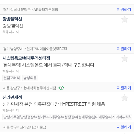
지원하기
경기 성남시 분당구 > AK플라자분당점
랑방켈렉션
랑방켈렉션
채용시까지
지원하기
경기 남양주시 > 현대프리미엄아울렛SPACE1
시스템옴므/현대무역센터점
[현대무역] 시스템옴므 에서 둘째 / 막내 구인합니다
채용시까지
컨텀포러리
남성의류
지원하기
서울 강남구 > 현대백화점무역센터점
신라면세점
신라면세점 본점 의류편집매장 HYPESTREET 직원 채용
채용시까지
남성캐주얼/남성정장/여성캐릭터캐주얼/여성정장/여성캐주얼/남녀캐주얼/디자이너부틱/아동
지원하기
서울 중구 > 신라면세점서울점