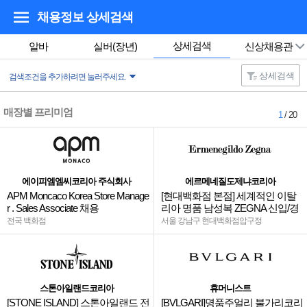
채용정보 상세검색
상세검색
알바
실버(장년)
신상채용관
상세검색
검색조건을 추가하려면 눌러주세요.
매장별 프리미엄
1
/ 20
에이피엠엠씨코리아 주식회사
에르메네질도제냐코리아
APM Moncaco Korea Store Manage
[현대백화점 본점] 세계적인 이탈
r . Sales Associate 채용
리아 명품 남성복 ZEGNA 신입/경
력
전국 백화점
서울 강남구 현대백화점압구정
스톤아일랜드코리아
휴머니스트
[STONE ISLAND] 스톤아일랜드 전
[BVLGARI]명품주얼리 불가리코리