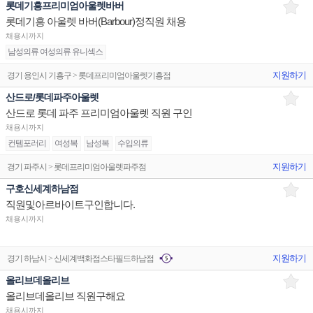
롯데기흥프리미엄아울렛바버
롯데기흥 아울렛 바버(Barbour)정직원 채용
채용시까지
남성의류 여성의류 유니섹스
지원하기
경기 용인시 기흥구 > 롯데프리미엄아울렛기흥점
산드로/롯데파주아울렛
산드로 롯데 파주 프리미엄아울렛 직원 구인
채용시까지
컨템포러리
여성복
남성복
수입의류
지원하기
경기 파주시 > 롯데프리미엄아울렛파주점
구호신세계하남점
직원및아르바이트구인합니다.
채용시까지
지원하기
경기 하남시 > 신세계백화점스타필드하남점
올리브데올리브
올리브데올리브 직원구해요
채용시까지