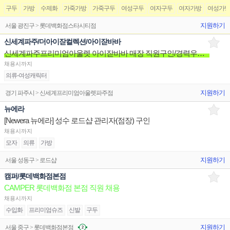
구두
가방
수제화
가죽가방
가죽구두
여성구두
여자구두
여자가방
여성가
지원하기
서울 광진구 > 롯데백화점스타시티점
신세계파주/더아이잗컬렉션/아이잗바바
신세계파주프리미엄아울렛 아이잗바바 매장 직원구인/경력우대/분위기좋은매장/장기근무환영
채용시까지
의류-여성캐릭터
지원하기
경기 파주시 > 신세계프리미엄아울렛파주점
뉴에라
[Newera 뉴에라] 성수 로드샵 관리자(점장) 구인
채용시까지
모자
의류
가방
지원하기
서울 성동구 > 로드샵
캠퍼/롯데백화점본점
CAMPER 롯데백화점 본점 직원 채용
채용시까지
수입화
프리미엄슈즈
신발
구두
지원하기
서울 중구 > 롯데백화점본점