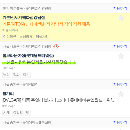
지원하기
인천 미추홀구 > 롯데백화점인천점
키톤/신세계백화점강남점
키톤(KITON) 신세계백화점 강남점 직영 직원 채용
채용시까지
여성의류
남성의류
악세사리
지원하기
서울 서초구 > 신세계백화점강남점
톰브라운여성(롯데월드타워점)
패션을사랑하는열정을가진직원찾습니다.
10/31까지
남성
잡화
향수
지원하기
서울 송파구 > 롯데백화점
불가리
[BVLGARI] 명품 주얼리 불가리 코리아 롯데애비뉴엘월드타워/현대판교/신세계센텀 부점장 채용
09/08까지
시계
쥬얼리
백
지원하기
서울 송파구 > 롯데에비뉴엘잠실점