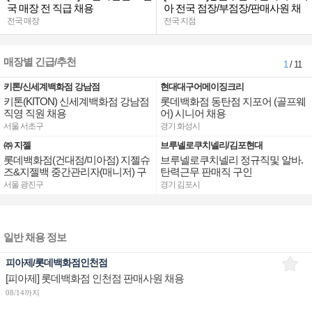
국 매장 전 직급 채용
아 전국 점장/부점장/판매사원 채
용
전국 매장
전국 지점
매장별 긴급/추천
1
/ 11
키톤/신세계백화점 강남점
현대대구어메이징크리
키톤(KITON) 신세계백화점 강남점
롯데백화점 동탄점 지포어 (골프웨
직영 직원 채용
어) 시니어 채용
서울 서초구
경기 화성시
㈜ 지젤
브루넬로쿠치넬리/김포현대
롯데백화점(건대점/미아점) 지젤슈
브루넬로쿠치넬리 정규직및 알바.
즈&지젤백 중간관리자(매니저) 구
탄력근무 판매직 구인
인합니다
서울 광진구
경기 김포시
일반 채용 정보
피아제/롯데백화점인천점
[피아제] 롯데백화점 인천점 판매사원 채용
08/14까지