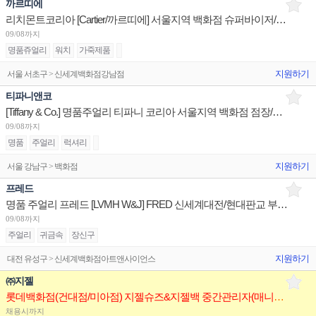
까르띠에
리치몬트코리아 [Cartier/까르띠에] 서울지역 백화점 슈퍼바이저/판매사원/어드민 채용
09/08까지
명품쥬얼리
워치
가죽제품
지원하기
서울 서초구 > 신세계백화점강남점
티파니앤코
[Tiffany & Co.] 명품주얼리 티파니 코리아 서울지역 백화점 점장/판매사원/오퍼레이션 채용
09/08까지
명품
주얼리
럭셔리
지원하기
서울 강남구 > 백화점
프레드
명품 주얼리 프레드 [LVMH W&J] FRED 신세계대전/현대판교 부점장~판매사원 채용
09/08까지
주얼리
귀금속
장신구
지원하기
대전 유성구 > 신세계백화점아트앤사이언스
㈜지젤
롯데백화점(건대점/미아점) 지젤슈즈&지젤백 중간관리자(매니저) 구인합니다
채용시까지