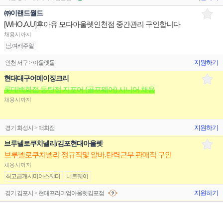
㈜이랜드월드
[WHO.A.U]후아유 모다아울렛인천점 중간관리 구인합니다
채용시까지
남.여캐주얼
지원하기
인천 서구 > 아울렛몰
현대대구어메이징크리
롯데백화점 동탄점 지포어 (골프웨어) 시니어 채용
채용시까지
지원하기
경기 화성시 > 백화점
브루넬로쿠치넬리/김포현대아울렛
브루넬로쿠치넬리 정규직및 알바.탄력근무 판매직 구인
채용시까지
최고급캐시미어스웨터
니트웨어
지원하기
경기 김포시 > 현대프리미엄아울렛김포점