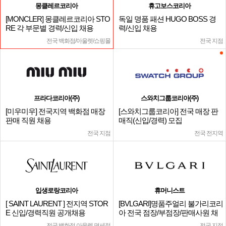
몽클레르코리아
휴고보스코리아
[MONCLER] 몽클레르코리아 STO
독일 명품 패션 HUGO BOSS 경
RE 각 부문별 경력/신입 채용
력/신입 채용
전국 백화점/아울렛/쇼핑몰
전국 지점
프라다코리아(주)
스와치그룹코리아(주)
[미우미우] 전국지역 백화점 매장
[스와치그룹코리아] 전국 매장 판
판매 직원 채용
매직(신입/경력) 모집
전국 지점
전국 전지역
입생로랑코리아
휴머니스트
[ SAINT LAURENT ] 전지역 STOR
[BVLGARI]명품주얼리 불가리코리
E 신입/경력직원 공개채용
아 전국 점장/부점장/판매사원 채
용
전국 백화점,아울렛,면세점
전국 지점