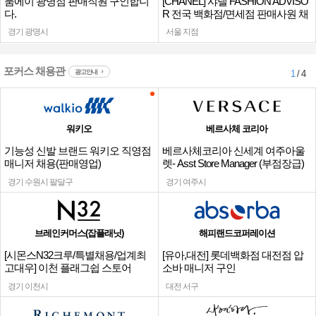
룸에이 광명점 판매직원 구인합니
[CHANEL] 샤넬 FASHION ADVISO
다.
R 전국 백화점/면세점 판매사원 채
용
경기 광명시
서울 지점
포커스 채용관
광고안내
1
/ 4
워키오
베르사체 코리아
기능성 신발 브랜드 워키오 직영점
베르사체코리아 신세계 여주아울
매니저 채용(판매영업)
렛- Asst Store Manager (부점장급)
채용
경기 수원시 팔달구
경기 여주시
브레인커머스(잡플래닛)
해피랜드코퍼레이션
[시몬스N32크루/특별채용/업계최
[유아,대전] 롯데백화점 대전점 압
고대우] 이천 플래그쉽 스토어
소바 매니저 구인
경기 이천시
대전 서구