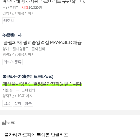
휴무대체 행사지원 아르바이트 구인합니다.
부산 금정구
시급
10,320원
경력1년↑ 채용시까지
캐주얼
㈜클랩피자
[클랩피자] 광교중앙역점 MANAGER 채용
경기 수원시 영통구
급여협의
경력2년↑ 채용시까지
외식/식품류
톰브라운여성(롯데월드타워점)
패션을사랑하는열정을가진직원찾습니다.
서울 송파구
급여협의
경력7년↑ 10/31까지
남성
잡화
향수
샵토크
불가리 까르띠에 부쉐론 반클리프