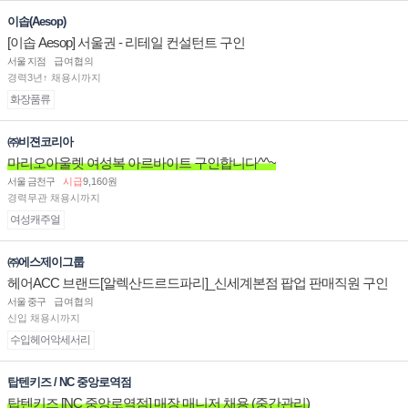
이솝(Aesop)
[이솝 Aesop] 서울권 - 리테일 컨설턴트 구인
서울 지점
급여협의
경력3년↑ 채용시까지
화장품류
㈜비젼코리아
마리오아울렛 여성복 아르바이트 구인합니다^^~
서울 금천구
시급
9,160원
경력무관 채용시까지
여성캐주얼
㈜에스제이그룹
헤어ACC 브랜드[알렉산드르드파리]_신세계본점 팝업 판매직원 구인
서울 중구
급여협의
신입 채용시까지
수입헤어악세서리
탑텐키즈 / NC 중앙로역점
탑텐키즈 [NC 중앙로역점] 매장 매니저 채용 (중간관리)