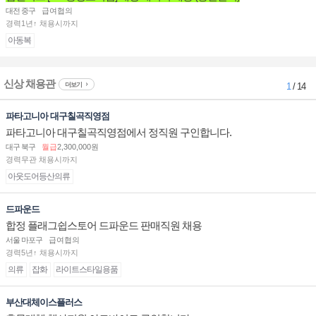
대전 중구
급여협의
경력1년↑ 채용시까지
아동복
신상 채용관
더보기
1
/ 14
파타고니아 대구칠곡직영점
파타고니아 대구칠곡직영점에서 정직원 구인합니다.
대구 북구
월급
2,300,000원
경력무관 채용시까지
아웃도어등산의류
드파운드
합정 플래그쉽스토어 드파운드 판매직원 채용
서울 마포구
급여협의
경력5년↑ 채용시까지
의류
잡화
라이트스타일용품
부산대체이스플러스