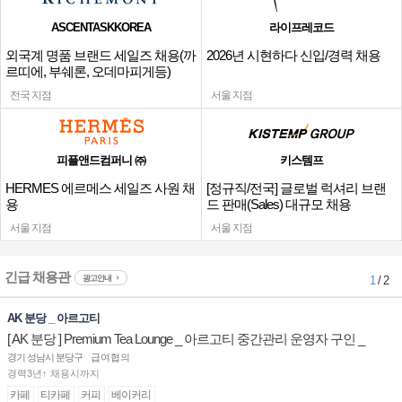
ASCENTASKKOREA
라이프레코드
외국계 명품 브랜드 세일즈 채용(까
2026년 시현하다 신입/경력 채용
르띠에, 부쉐론, 오데마피게등)
전국 지점
서울 지점
피플앤드컴퍼니 ㈜
키스템프
HERMES 에르메스 세일즈 사원 채
[정규직/전국] 글로벌 럭셔리 브랜
용
드 판매(Sales) 대규모 채용
서울 지점
서울 지점
긴급 채용관
광고안내
1
/ 2
AK 분당 _ 아르고티
[ AK 분당 ] Premium Tea Lounge _ 아르고티 중간관리 운영자 구인 _
경기 성남시 분당구
급여협의
경력3년↑ 채용시까지
카페
티카페
커피
베이커리