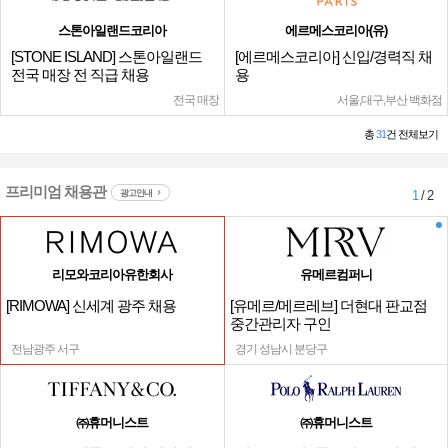
스톤아일랜드코리아
에르메스코리아(유)
[STONE ISLAND] 스톤아일랜드
[에르메스코리아] 신입/경력직 채
전국 매장 전 직급 채용
용
전국 매장
서울,대구,부산 백화점
총
31
건 전체보기
프리미엄 채용관
광고안내
1
/ 2
리모와코리아유한회사
유메르컴퍼니
[RIMOWA] 신세계 광주 채용
[유메르/메르레브] 더현대 판교점
중간관리자 구인
전남광주 서구
경기 성남시 분당구
㈜휴머니스트
㈜휴머니스트