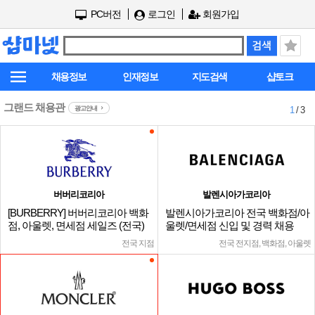
PC버전
로그인
회원가입
채용정보
인재정보
지도검색
샵토크
그랜드 채용관
광고안내
1
/ 3
버버리코리아
발렌시아가코리아
[BURBERRY] 버버리코리아 백화
발렌시아가코리아 전국 백화점/아
점, 아울렛, 면세점 세일즈 (전국)
울렛/면세점 신입 및 경력 채용
전국 지점
전국 전지점, 백화점, 아울렛