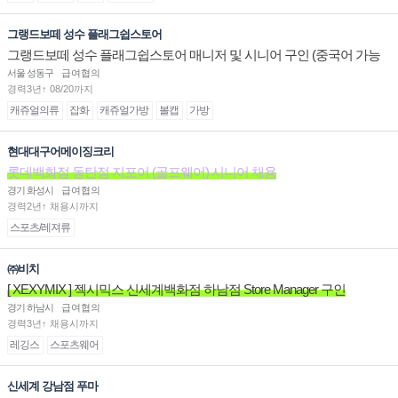
그랭드보떼 성수 플래그쉽스토어
그랭드보떼 성수 플래그쉽스토어 매니저 및 시니어 구인 (중국어 가능
자)
서울 성동구
급여협의
경력3년↑ 08/20까지
캐쥬얼의류
잡화
캐쥬얼가방
볼캡
가방
현대대구어메이징크리
롯데백화점 동탄점 지포어 (골프웨어) 시니어 채용
경기 화성시
급여협의
경력2년↑ 채용시까지
스포츠/레져류
㈜비치
[ XEXYMIX ] 젝시믹스 신세계백화점 하남점 Store Manager 구인
경기 하남시
급여협의
경력3년↑ 채용시까지
레깅스
스포츠웨어
신세계 강남점 푸마