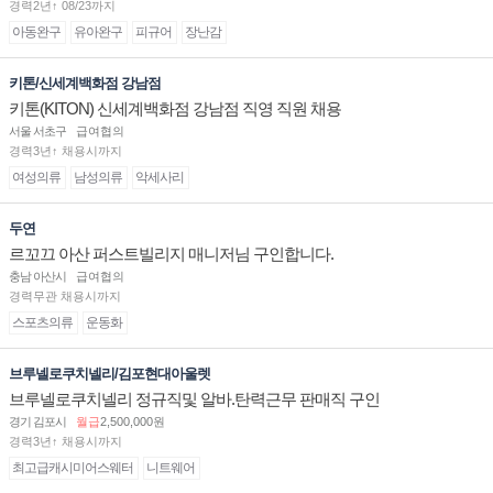
경력2년↑ 08/23까지
아동완구
유아완구
피규어
장난감
키톤/신세계백화점 강남점
키톤(KITON) 신세계백화점 강남점 직영 직원 채용
서울 서초구
급여협의
경력3년↑ 채용시까지
여성의류
남성의류
악세사리
두연
르꼬끄 아산 퍼스트빌리지 매니저님 구인합니다.
충남 아산시
급여협의
경력무관 채용시까지
스포츠의류
운동화
브루넬로쿠치넬리/김포현대아울렛
브루넬로쿠치넬리 정규직및 알바.탄력근무 판매직 구인
경기 김포시
월급
2,500,000원
경력3년↑ 채용시까지
최고급캐시미어스웨터
니트웨어