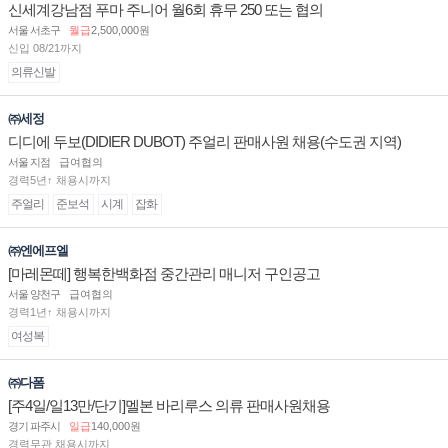
신세계강남점 푸마 주니어 월6회 휴무 250 또는 협의
서울 서초구
월급
2,500,000원
신입 08/21까지
의류신발
㈜세정
디디에 두보(DIDIER DUBOT) 주얼리 판매사원 채용(수도권 지역)
서울 지점
급여협의
경력5년↑ 채용시까지
주얼리
준보석
시계
잡화
㈜엔에프엘
[마레몬떼] 행복한백화점 중간관리 매니저 구인공고
서울 양천구
급여협의
경력1년↑ 채용시까지
여성복
㈜다폼
[주4일/일13만/단기]멜본 바리루스 의류 판매사원채용
경기 파주시
일급
140,000원
경력무관 채용시까지