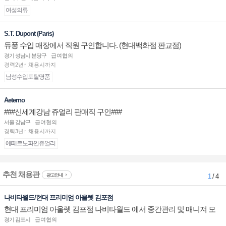
여성의류
S.T. Dupont (Paris)
듀퐁 수입 매장에서 직원 구인합니다. (현대백화점 판교점)
경기 성남시 분당구
급여협의
경력2년↑ 채용시까지
남성수입토탈명품
Aeterno
###신세계강남 쥬얼리 판매직 구인###
서울 강남구
급여협의
경력3년↑ 채용시까지
에떼르노파인쥬얼리
추천 채용관
광고안내
1
/ 4
나비타월드/현대 프리미엄 아울렛 김포점
현대 프리미엄 아울렛 김포점 나비타월드 에서 중간관리 및 매니져 모
십니다.
경기 김포시
급여협의