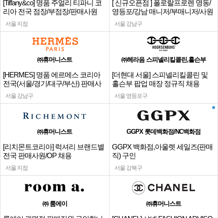
[Tiffany&co] 명품 주얼리 티파니 코
[ 신규오픈점 ] 폴로랄프로렌 명동/
리아 전국 점장/부점장/판매사원
영등포/강남 매니저/부매니저/사원
서울 지점
서울 강남구
㈜휴머니스트
㈜헤라음 스피넬리킬콜린,홀슨부
[HERMES] 명품 에르메스 코리아
[더현대 서울] 스피넬리킬콜린 및
전국(서울/경기/대구/부산) 판매사
홀슨부 팝업 매장 정규직 채용
원
서울 강남구
서울 영등포구
㈜휴머니스트
GGPX 롯데백화점/NC백화점
[리치몬트코리아] 럭셔리 브랜드별
GGPX 백화점,아울렛 세일즈(판매
전국 판매사원/OP 채용
직) 구인
서울 지점
서울 강북구
㈜ 룸에이
㈜휴머니스트