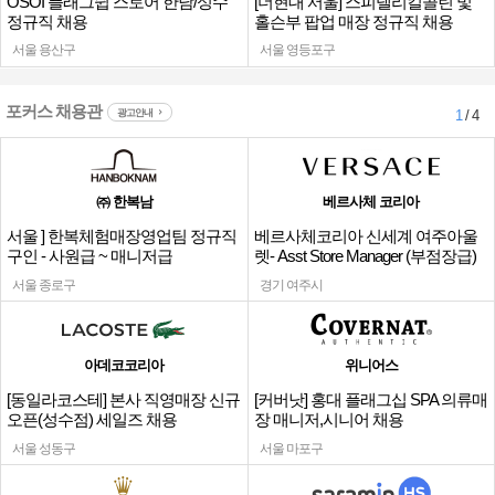
OSOI 플래그쉽 스토어 한남/성수
[더현대 서울] 스피넬리킬콜린 및
정규직 채용
홀슨부 팝업 매장 정규직 채용
서울 용산구
서울 영등포구
포커스 채용관
광고안내
1
/ 4
㈜ 한복남
베르사체 코리아
서울 ] 한복체험매장영업팀 정규직
베르사체코리아 신세계 여주아울
구인 - 사원급 ~ 매니저급
렛- Asst Store Manager (부점장급)
채용
서울 종로구
경기 여주시
아데코코리아
위니어스
[동일라코스테] 본사 직영매장 신규
[커버낫] 홍대 플래그십 SPA 의류매
오픈(성수점) 세일즈 채용
장 매니저,시니어 채용
서울 성동구
서울 마포구