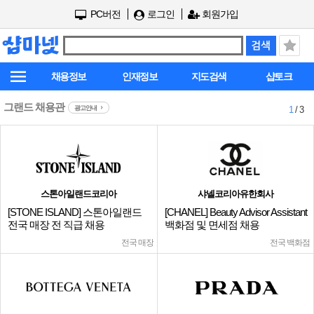
PC버전
로그인
회원가입
채용정보
인재정보
지도검색
샵토크
그랜드 채용관
광고안내
1
/ 3
스톤아일랜드코리아
샤넬코리아유한회사
[STONE ISLAND] 스톤아일랜드
[CHANEL] Beauty Advisor Assistant
전국 매장 전 직급 채용
백화점 및 면세점 채용
전국 매장
전국 백화점