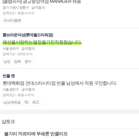
[클랩피자] 광교중앙역점 MANAGER 채용
경기 수원시 영통구
급여협의
경력2년↑ 채용시까지
외식/식품류
톰브라운여성(롯데월드타워점)
패션을사랑하는열정을가진직원찾습니다.
서울 송파구
급여협의
경력7년↑ 10/31까지
남성
잡화
향수
빈폴 멘
롯데백화점 건대스타시티점 빈폴 남성에서 직원 구인합니다.
서울 광진구
급여협의
경력3년↑ 채용시까지
남성캐쥬얼
TD
ACC
샵토크
불가리 까르띠에 부쉐론 반클리프