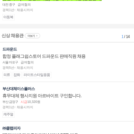
대전 중구
급여협의
경력1년↑ 채용시까지
아동복
신상 채용관
더보기
1
/ 14
드파운드
합정 플래그쉽스토어 드파운드 판매직원 채용
서울 마포구
급여협의
경력5년↑ 채용시까지
의류
잡화
라이트스타일용품
부산대체이스플러스
휴무대체 행사지원 아르바이트 구인합니다.
부산 금정구
시급
10,320원
경력1년↑ 채용시까지
캐주얼
㈜클랩피자