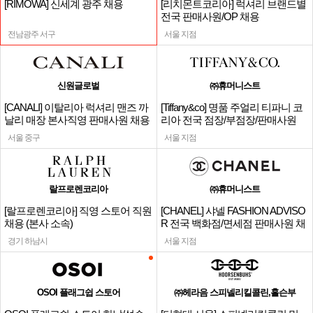
[RIMOWA] 신세계 광주 채용
[리치몬트코리아] 럭셔리 브랜드별
전국 판매사원/OP 채용
전남광주 서구
서울 지점
신원글로벌
㈜휴머니스트
[CANALI] 이탈리아 럭셔리 맨즈 까
[Tiffany&co] 명품 주얼리 티파니 코
날리 매장 본사직영 판매사원 채용
리아 전국 점장/부점장/판매사원
서울 중구
서울 지점
랄프로렌코리아
㈜휴머니스트
[랄프로렌코리아] 직영 스토어 직원
[CHANEL] 샤넬 FASHION ADVISO
채용 (본사 소속)
R 전국 백화점/면세점 판매사원 채
용
경기 하남시
서울 지점
OSOI 플래그쉽 스토어
㈜헤라음 스피넬리킬콜린,홀슨부