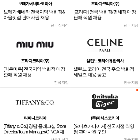
보테가베네타코리아
프라다코리아(주)
보테가베네타 전국지역 백화점&
[프라다] 전국 백화점/면세점 매장
아울렛점 판매사원 채용
판매 직원 채용
전국 전지점
전국 지점
프라다코리아(주)
셀린느코리아유한회사
[미우미우] 전국지역 백화점 매장
셀린느 코리아 전국 주요 백화점
판매 직원 채용
세일즈 채용 공고
전국 지점
전국 지점
티파니코리아
(주)아식스코리아
[Tiffany & Co.] 청담 플래그십 Store
[오니츠카타이거] 전국지점 직영
Director/Team Manager/OP/CA 채
점 판매사원 구인
용
서울 강남구
전국 지점