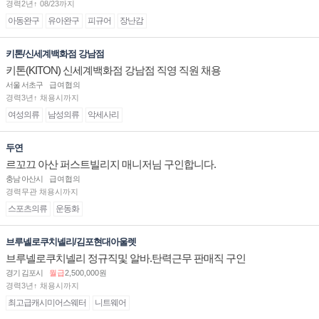
경력2년↑ 08/23까지
아동완구
유아완구
피규어
장난감
키톤/신세계백화점 강남점
키톤(KITON) 신세계백화점 강남점 직영 직원 채용
서울 서초구
급여협의
경력3년↑ 채용시까지
여성의류
남성의류
악세사리
두연
르꼬끄 아산 퍼스트빌리지 매니저님 구인합니다.
충남 아산시
급여협의
경력무관 채용시까지
스포츠의류
운동화
브루넬로쿠치넬리/김포현대아울렛
브루넬로쿠치넬리 정규직및 알바.탄력근무 판매직 구인
경기 김포시
월급
2,500,000원
경력3년↑ 채용시까지
최고급캐시미어스웨터
니트웨어