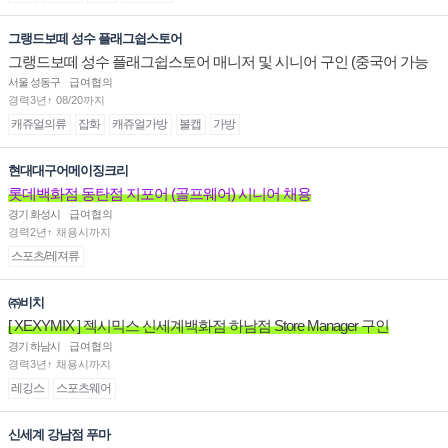
그랭드보떼 성수 플래그쉽스토어
그랭드보떼 성수 플래그쉽스토어 매니저 및 시니어 구인 (중국어 가능
자)
서울 성동구
급여협의
경력3년↑ 08/20까지
캐쥬얼의류
잡화
캐쥬얼가방
볼캡
가방
현대대구어메이징크리
롯데백화점 동탄점 지포어 (골프웨어) 시니어 채용
경기 화성시
급여협의
경력2년↑ 채용시까지
스포츠/레져류
㈜비치
[ XEXYMIX ] 젝시믹스 신세계백화점 하남점 Store Manager 구인
경기 하남시
급여협의
경력3년↑ 채용시까지
레깅스
스포츠웨어
신세계 강남점 푸마