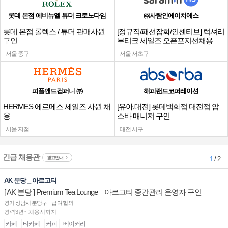
롯데 본점 에비뉴엘 튜더 크로노다임
㈜사람인에이치에스
롯데 본점 롤렉스 / 튜더 판매사원
[정규직/패션잡화/인센티브] 럭셔리
구인
부티크 세일즈 오픈포지션채용
서울 중구
서울 서초구
피플앤드컴퍼니 ㈜
해피랜드코퍼레이션
HERMES 에르메스 세일즈 사원 채
[유아,대전] 롯데백화점 대전점 압
용
소바 매니저 구인
서울 지점
대전 서구
긴급 채용관
광고안내
1
/ 2
AK 분당 _ 아르고티
[ AK 분당 ] Premium Tea Lounge _ 아르고티 중간관리 운영자 구인 _
경기 성남시 분당구
급여협의
경력3년↑ 채용시까지
카페
티카페
커피
베이커리