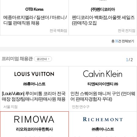
OTB Korea
(주)펜디코리아
메종마르지엘라 / 질샌더 / 마르니 /
펜디코리아 백화점,아울렛 세일즈
디젤 판매직원 채용
(판매직) 모집
전국 백화점
전국 전지점
총
31
건 전체보기
프리미엄 채용관
광고안내
1
/ 2
㈜휴머니스트
티앤씨아이엔티 ㈜
[LouisVuitton] 루이비통 코리아 전국
인천 스퀘어원 매니저 구인 (언더웨
매장 점장/팀매니저/판매사원 채용
어 판매자경험자 우대)
서울 지점
인천 연수구
리모와코리아유한회사
㈜휴머니스트