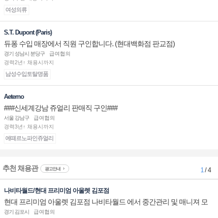
여성의류
S.T. Dupont (Paris)
듀퐁 수입 매장에서 직원 구인합니다. (현대백화점 판교점)
경기 성남시 분당구
급여협의
경력2년↑ 채용시까지
남성수입토탈명품
Aeterno
###신세계강남 쥬얼리 판매직 구인###
서울 강남구
급여협의
경력3년↑ 채용시까지
에떼르노파인쥬얼리
추천 채용관
광고안내
1
/ 4
나비타월드/현대 프리미엄 아울렛 김포점
현대 프리미엄 아울렛 김포점 나비타월드 에서 중간관리 및 매니져 모
십니다.
경기 김포시
급여협의