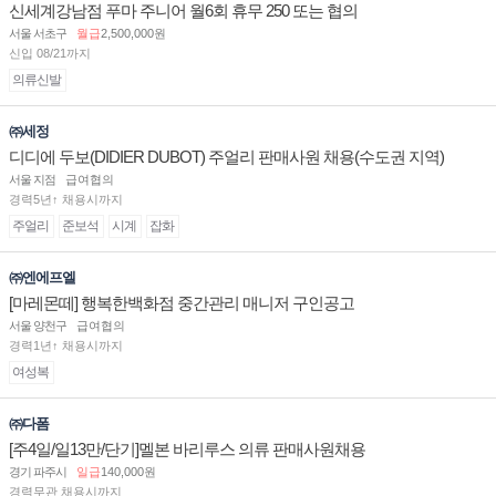
신세계강남점 푸마 주니어 월6회 휴무 250 또는 협의
서울 서초구
월급
2,500,000원
신입 08/21까지
의류신발
㈜세정
디디에 두보(DIDIER DUBOT) 주얼리 판매사원 채용(수도권 지역)
서울 지점
급여협의
경력5년↑ 채용시까지
주얼리
준보석
시계
잡화
㈜엔에프엘
[마레몬떼] 행복한백화점 중간관리 매니저 구인공고
서울 양천구
급여협의
경력1년↑ 채용시까지
여성복
㈜다폼
[주4일/일13만/단기]멜본 바리루스 의류 판매사원채용
경기 파주시
일급
140,000원
경력무관 채용시까지