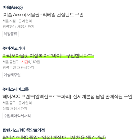
이솝(Aesop)
[이솝 Aesop] 서울권 - 리테일 컨설턴트 구인
서울 지점
급여협의
경력3년↑ 채용시까지
화장품류
㈜비젼코리아
마리오아울렛 여성복 아르바이트 구인합니다^^~
서울 금천구
시급
9,160원
경력무관 채용시까지
여성캐주얼
㈜에스제이그룹
헤어ACC 브랜드[알렉산드르드파리]_신세계본점 팝업 판매직원 구인
서울 중구
급여협의
신입 채용시까지
수입헤어악세서리
탑텐키즈 / NC 중앙로역점
탑텐키즈 [NC 중앙로역점] 매장 매니저 채용 (중간관리)