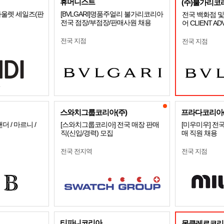
휴머니스트
(주)불가리코
울렛 세일즈(판
[BVLGARI]명품주얼리 불가리코리아
전국 백화점 및
전국 점장/부점장/판매사원 채용
어 CLIENT A
전국 지점
전국 지점
스와치그룹코리아(주)
프라다코리아(
 / 마르니 /
[스와치그룹코리아] 전국 매장 판매
[미우미우] 전
직(신입/경력) 모집
매 직원 채용
전국 전지역
전국 지점
티파니코리아
몽클레르코리