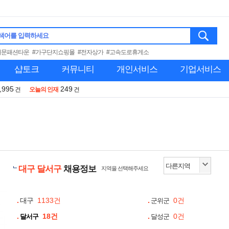
색어를 입력하세요
대문패션타운
#가구단지쇼핑몰
#전자상가
#고속도로휴게소
샵토크
커뮤니티
개인서비스
기업서비스
,995
249
건
오늘의 인재
건
대구 달서구
채용정보
지역을 선택해주세요
대구
1133건
0건
군위군
18건
0건
달서구
달성군