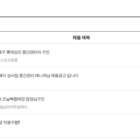
채용 제목
] 대구 롯데상인 중간관리자 구인
,
스포츠용품
웨이 성서점 중간관리 매니져님 채용공고 입니다
.오닐복합매장 점장님구인
일남여캐쥬얼웨어
 직원구함!!