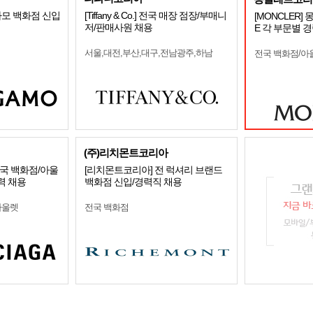
가모 백화점 신입
[Tiffany & Co.] 전국 매장 점장/부매니
[MONCLER]
저/판매사원 채용
E 각 부문별 
서울,대전,부산,대구,전남광주,하남
전국 백화점/아
(주)리치몬트코리아
국 백화점/아울
[리치몬트코리아] 전 럭셔리 브랜드
력 채용
백화점 신입/경력직 채용
아울렛
전국 백화점