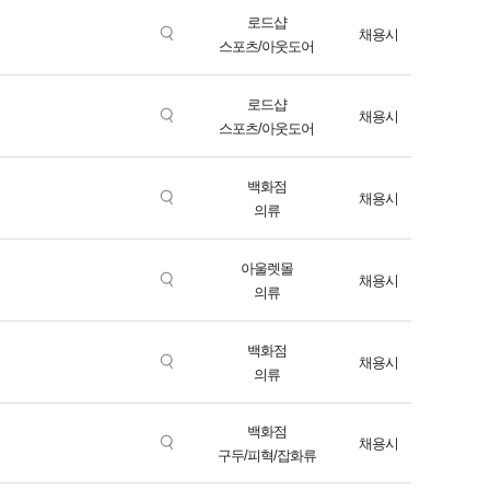
로드샵
채용시
스포츠/아웃도어
로드샵
채용시
스포츠/아웃도어
백화점
채용시
의류
아울렛몰
채용시
의류
백화점
채용시
의류
백화점
채용시
구두/피혁/잡화류