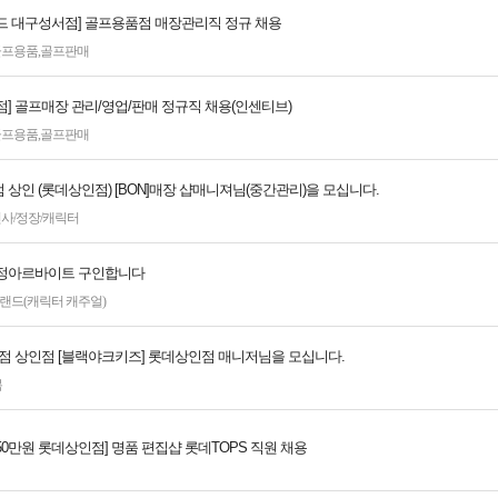
드 대구성서점] 골프용품점 매장관리직 정규 채용
골프용품
,
골프판매
점] 골프매장 관리/영업/판매 정규직 채용(인센티브)
골프용품
,
골프판매
상인 (롯데상인점) [BON]매장 샵매니져님(중간관리)을 모십니다.
사/정장/캐릭터
정아르바이트 구인합니다
랜드(캐릭터 캐주얼)
점 상인점 [블랙야크키즈] 롯데상인점 매니저님을 모십니다.
복
250만원 롯데상인점] 명품 편집샵 롯데TOPS 직원 채용