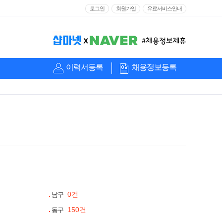
로그인
회원가입
유료서비스안내
이력서등록
채용정보등록
0건
남구
150건
동구