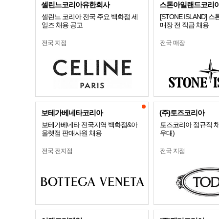
셀린느코리아유한회사
스톤아일랜드코리
셀린느 코리아 전국 주요 백화점 세
[STONE ISLAND]
일즈 채용 공고
매장 전 직급 채용
전국 지점
전국 매장
보테가베네타코리아
(주)토즈코리아
보테가베네타 전국지역 백화점&아
토즈코리아 정규직 채
울렛점 판매사원 채용
우대)
전국 전지점
전국 지점