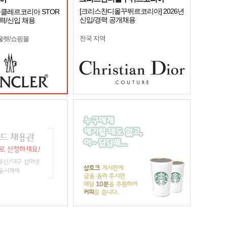
[크리스챤디올꾸뛰르코리아] 2026년
 몽클레르코리아 STOR
신입/경력 공개채용
경력/신입 채용
전국 지역
울렛/쇼핑몰