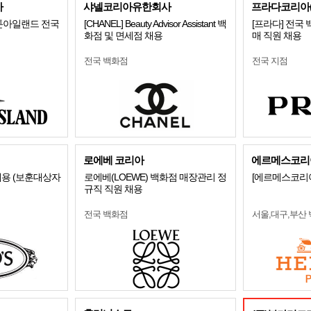
아
샤넬코리아유한회사
프라다코리아(
 스톤아일랜드 전국
[CHANEL] Beauty Advisor Assistant 백
[프라다] 전국
화점 및 면세점 채용
매 직원 채용
전국 백화점
전국 지점
로에베 코리아
에르메스코리아
용 (보훈대상자
로에베(LOEWE) 백화점 매장관리 정
[에르메스코리아
규직 직원 채용
전국 백화점
서울,대구,부산