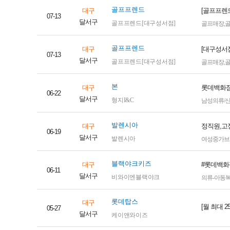
골프프렌드
대구
[골프프렌
07-13
달서구
골프프렌드[대구성서점]
골프매장
,
골프프렌드
대구
[대구성서
07-13
달서구
골프프렌드[대구성서점]
골프매장
,
본
대구
롯데백화점 
06-22
달서구
형지I&C
남성의류/신
발렌시아
대구
정직원,고
06-19
달서구
발렌시아
여성중가브
블랙야크키즈
대구
#롯데백화
06-11
달서구
비와이엔블랙야크
의류-아동
롯데탑스
대구
[월 최대 
05-27
달서구
케이앤와이즈