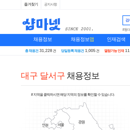
즐겨찾기
공지사항
검
#동
채용정보
채용정보
맵
인재검색
31,228
1,005
11
총 채용건
건
당일등록 채용건
건
열람가능 인재
대구 달서구
채용정보
# 지역을 클릭하시면 해당 지역의 정보를 확인할 수 있습니다.