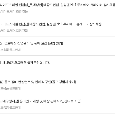
 라이프스타일 편집샵_롯데상인] 메종드컨셉, 실링팬 No.1 루씨에어 큐레이터 상시채
파
,
테이블
,
체어
,
조명
,
캔들
 라이프스타일 편집샵] 메종드컨셉, 실링팬 No.1 루씨에어 큐레이터 상시채용
파
,
테이블
,
체어
,
조명
,
캔들
점] 골프매장 진열관리 및 판매 보조 (신입 환영)
골프용품
,
골프판매
 내셔널지오그래픽 둘째구인합니다.
점] 골프 장비 컨설턴트 및 판매직 구인(골프 경험자 우대)
골프용품
,
골프판매
 대구성서점] 온라인 마케팅 및 매장 판매직 (인센티브 지급)
골프용품
,
골프판매