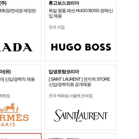
주)
휴고보스코리아
 백화점/면세점 매장판
독일 명품 패션 HUGO BOSS 경력/신
입 채용
전국 지점
(유)
입생로랑코리아
] 신입/경력직 채용
[ SAINT LAURENT ] 전지역 STORE
신입/경력직원 공개채용
 백화점
전국 백화점,아울렛,면세점