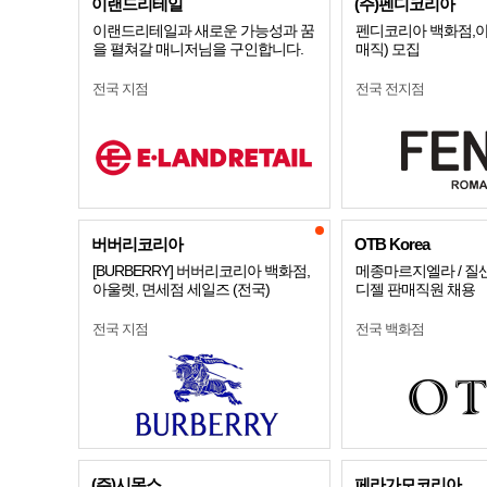
이랜드리테일
(주)펜디코리아
이랜드리테일과 새로운 가능성과 꿈
펜디코리아 백화점,아
을 펼쳐갈 매니저님을 구인합니다.
매직) 모집
전국 지점
전국 전지점
버버리코리아
OTB Korea
[BURBERRY] 버버리코리아 백화점,
메종마르지엘라 / 질샌더
아울렛, 면세점 세일즈 (전국)
디젤 판매직원 채용
전국 지점
전국 백화점
(주)시몬스
페라가모코리아