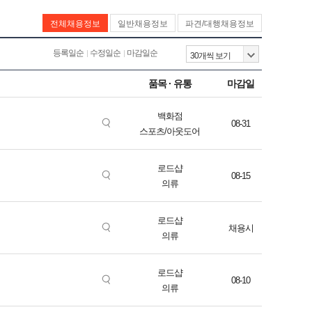
전체채용정보
일반채용정보
파견/대행채용정보
등록일순
수정일순
마감일순
품목 · 유통
마감일
백화점
08-31
스포츠/아웃도어
로드샵
08-15
의류
로드샵
채용시
의류
로드샵
08-10
의류