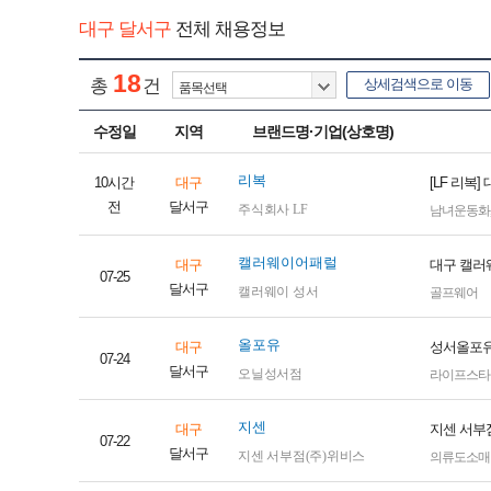
대구 달서구
전체 채용정보
18
총
건
상세검색으로 이동
수정일
지역
브랜드명·기업(상호명)
리복
10시간
대구
[LF 리복
전
달서구
주식회사 LF
남녀운동화
캘러웨이어패럴
대구
대구 캘러
07-25
달서구
캘러웨이 성서
골프웨어
올포유
대구
성서올포유
07-24
달서구
오닐성서점
라이프스타
지센
대구
지센 서부점
07-22
달서구
지센 서부점(주)위비스
의류도소매