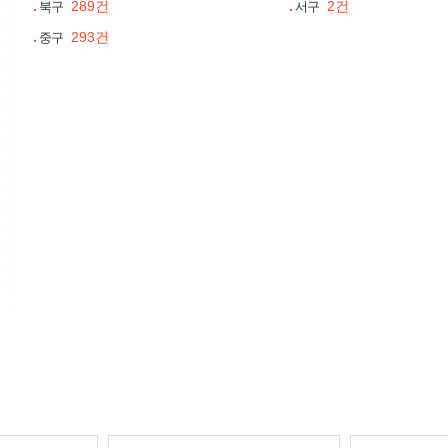
289건
2건
북구
서구
293건
중구