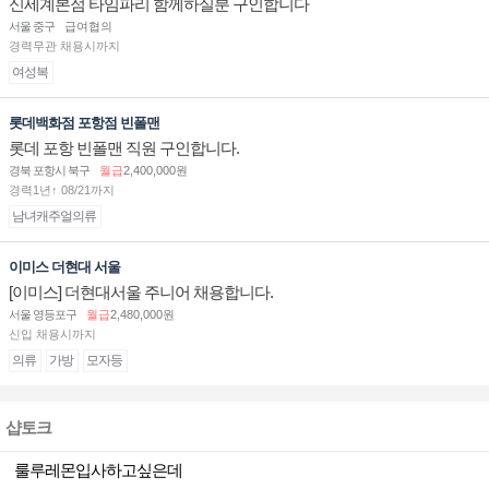
신세계본점 타임파리 함께하실분 구인합니다
서울 중구
급여협의
경력무관 채용시까지
여성복
롯데백화점 포항점 빈폴맨
롯데 포항 빈폴맨 직원 구인합니다.
경북 포항시 북구
월급
2,400,000원
경력1년↑ 08/21까지
남녀캐주얼의류
이미스 더현대 서울
[이미스] 더현대서울 주니어 채용합니다.
서울 영등포구
월급
2,480,000원
신입 채용시까지
의류
가방
모자등
샵토크
룰루레몬입사하고싶은데