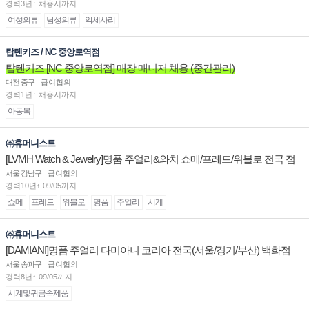
경력3년↑ 채용시까지
여성의류
남성의류
악세사리
탑텐키즈 / NC 중앙로역점
탑텐키즈 [NC 중앙로역점] 매장 매니저 채용 (중간관리)
대전 중구
급여협의
경력1년↑ 채용시까지
아동복
㈜휴머니스트
[LVMH Watch & Jewelry]명품 주얼리&와치 쇼메/프레드/위블로 전국 점
장/부점장/판매사원 채용
서울 강남구
급여협의
경력10년↑ 09/05까지
쇼메
프레드
위블로
명품
주얼리
시계
㈜휴머니스트
[DAMIANI]명품 주얼리 다미아니 코리아 전국(서울/경기/부산) 백화점
부점장/판매사원 채용
서울 송파구
급여협의
경력8년↑ 09/05까지
시계및귀금속제품