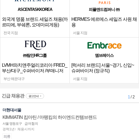
ASCENTASKKOREA
피플앤드컴퍼니 ㈜
외국계 명품 브랜드 세일즈 채용(까
HERMES 에르메스 세일즈 사원 채
르띠에, 부쉐론, 오데마피게등)
용
전국 지점
서울 지점
㈜탐인HR그룹
엠브레이스
LVMH와치앤주얼리코리아 FRED_
[럭셔리 브랜드] 서울~경기, 신입~
부산/대구_수퍼바이저 /부매니저
슈퍼바이저 (정규직)
채용
부산 해운대구
서울 지점
긴급 채용관
광고안내
1
/ 2
더현대서울
KIMMATIN 킴마틴 / 마뗑킴의 하이엔드컨템브랜드
서울 영등포구
급여협의
경력1년↑ 채용시까지
의류