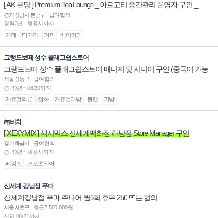
[ AK 분당 ] Premium Tea Lounge _ 아르고티 중간관리 운영자 구인 _
경기 성남시 분당구
급여협의
경력3년↑ 채용시까지
카페
티카페
커피
베이커리
그랭드보떼 성수 플래그쉽스토어
그랭드보떼 성수 플래그쉽스토어 매니저 및 시니어 구인 (중국어 가능
자)
서울 성동구
급여협의
경력3년↑ 08/20까지
캐쥬얼의류
잡화
캐쥬얼가방
볼캡
가방
㈜비치
[ XEXYMIX ] 젝시믹스 신세계백화점 하남점 Store Manager 구인
경기 하남시
급여협의
경력3년↑ 채용시까지
레깅스
스포츠웨어
신세계 강남점 푸마
신세계강남점 푸마 주니어 월6회 휴무 250 또는 협의
서울 서초구
월급
2,500,000원
신입 08/21까지