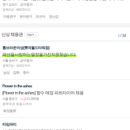
십니다.
경기 김포시
급여협의
경력2년↑ 08/23까지
아동완구
유아완구
피규어
장난감
신상 채용관
더보기
1
/ 14
톰브라운여성(롯데월드타워점)
패션을사랑하는열정을가진직원찾습니다.
서울 송파구
급여협의
경력7년↑ 10/31까지
남성
잡화
향수
Flower in the ashes
[Flower in the ashes] 향수 매장 파트타이머 채용
서울 종로구
시급
11,000원
경력무관 채용시까지
화장품류
타임파리