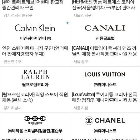
[유메르/메르레브] 더현대 판교점
[HERMES] 명품 에르메스 코리아
중간관리자 구인
전국(서울/경기/대구/부산) 판매사
원
경기 성남시 분당구
서울 강남구
티앤씨아이엔티 ㈜
신원글로벌
인천 스퀘어원 매니저 구인 (언더웨
[CANALI] 이탈리아 럭셔리 맨즈 까
어 판매자경험자 우대)
날리 매장 본사직영 판매사원 채용
인천 연수구
서울 중구
랄프로렌코리아
㈜휴머니스트
[랄프로렌코리아] 직영 스토어 직원
[LouisVuitton] 루이비통 코리아 전국
채용 (본사 소속)
매장 점장/팀매니저/판매사원 채용
경기 하남시
서울 지점
㈜헤라음 스피넬리킬콜린,홀슨부
㈜휴머니스트