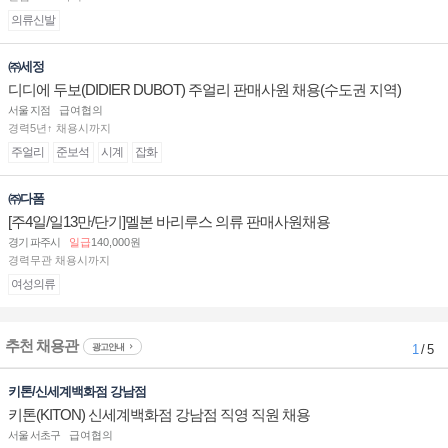
의류신발
㈜세정
디디에 두보(DIDIER DUBOT) 주얼리 판매사원 채용(수도권 지역)
서울 지점
급여협의
경력5년↑ 채용시까지
주얼리
준보석
시계
잡화
㈜다폼
[주4일/일13만/단기]멜본 바리루스 의류 판매사원채용
경기 파주시
일급
140,000원
경력무관 채용시까지
여성의류
추천 채용관
광고안내
1
/ 5
키톤/신세계백화점 강남점
키톤(KITON) 신세계백화점 강남점 직영 직원 채용
서울 서초구
급여협의