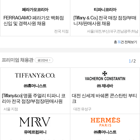
페라가모코리아
티파니코리아
FERRAGAMO 페라가모 백화점
[Tiffany & Co.] 전국 매장 점장/부매
신입 및 경력사원 채용
니저/판매사원 채용
전국 지점
서울,대전,부산,대구,전남광주,하남
총
31
건 전체보기
프리미엄 채용관
광고안내
1
/ 2
㈜휴머니스트
㈜ 제네바
[Tiffany&co] 명품 주얼리 티파니 코
대전 신세계 바쉐론 콘스탄틴 부티
리아 전국 점장/부점장/판매사원
크
서울 지점
대전 유성구
유메르컴퍼니
㈜휴머니스트