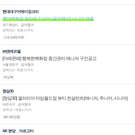
현대대구어메이징크리
롯데백화점 동탄점 지포어 (골프웨어) 시니어 채용
경기 화성시
급여협의
경력2년↑ 채용시까지
스포츠/레져류
㈜엔에프엘
[마레몬떼] 행복한백화점 중간관리 매니저 구인공고
서울 양천구
급여협의
경력1년↑ 채용시까지
여성복
청담30
[청담30] 갤러리아 타임월드점 뷰티 컨설턴트(매니저, 주니어, 시니어)
채용
대전 서구
급여협의
경력년↑ 채용시까지
뷰티화장품
AK 분당 _ 아르고티