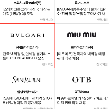
스와치그룹코리아(주)
휴머니스트
[스와치그룹코리아] 전국 매장 판
[BVLGARI]명품주얼리 불가리코리
매직(신입/경력) 모집
아 전국 점장/부점장/판매사원 채
용
전국 전지역
전국 지점
(주)불가리코리아
프라다코리아(주)
전국 백화점 및 면세점 불가리 스
[미우미우] 전국지역 백화점 매장
토어 CLIENT ADVISOR 모집
판매 직원 채용
전국 지점
전국 지점
입생로랑코리아
OTB Korea
[ SAINT LAURENT ] 전지역 STOR
메종마르지엘라 / 질샌더 / 마르니 /
E 신입/경력직원 공개채용
디젤 판매직원 채용
전국 백화점,아울렛,면세점
전국 백화점