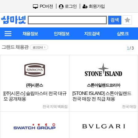
PC버전
로그인
회원가입
채용정보
인재정보
지도검색
샵토크
그랜드 채용관
광고안내
1
/ 3
(주)시몬스
스톤아일랜드코리아
[(주)시몬스] 슬립마스터 전국 대규
[STONE ISLAND] 스톤아일랜드
모 공개채용
전국 매장 전 직급 채용
전국 지역 백화점
전국 매장