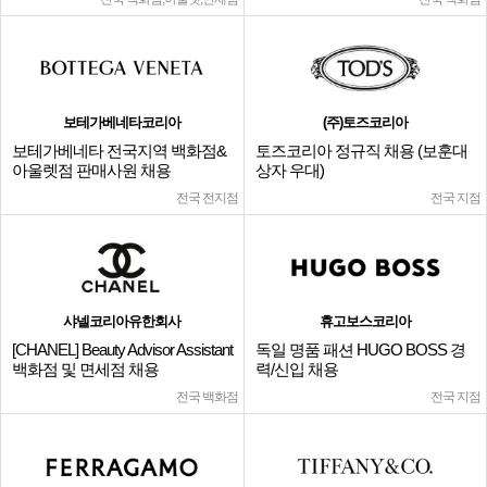
보테가베네타코리아
(주)토즈코리아
보테가베네타 전국지역 백화점&
토즈코리아 정규직 채용 (보훈대
아울렛점 판매사원 채용
상자 우대)
전국 전지점
전국 지점
샤넬코리아유한회사
휴고보스코리아
[CHANEL] Beauty Advisor Assistant
독일 명품 패션 HUGO BOSS 경
백화점 및 면세점 채용
력/신입 채용
전국 백화점
전국 지점