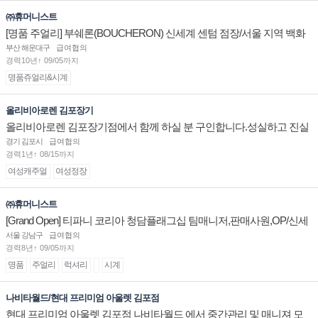
㈜휴머니스트
[명품 주얼리] 부쉐론(BOUCHERON) 신세계 센텀 점장/서울 지역 백화
점 판매사원 채용
부산 해운대구
급여협의
경력10년↑ 09/05까지
명품쥬얼리&시계
올리비아로렌 김포장기
올리비아로렌 김포장기점에서 함께 하실 분 구인합니다.성실하고 진실
된 마음 하나면 됩니다.
경기 김포시
급여협의
경력1년↑ 08/15까지
여성캐주얼
여성정장
㈜휴머니스트
[Grand Open] 티파니 코리아 청담플래그십 팀매니저,판매사원,OP/신세
계대전 판매사원 채용
서울 강남구
급여협의
경력8년↑ 09/05까지
명품
주얼리
럭셔리
시계
나비타월드/현대 프리미엄 아울렛 김포점
현대 프리미엄 아울렛 김포점 나비타월드 에서 중간관리 및 매니져 모