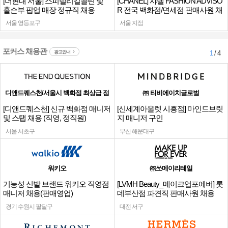
[더현대 서울] 스피넬리킬콜린 및
[CHANEL] 샤넬 FASHION ADVISO
홀슨부 팝업 매장 정규직 채용
R 전국 백화점/면세점 판매사원 채
용
서울 영등포구
서울 지점
포커스 채용관
광고안내
1
/ 4
디앤드퀘스천/서울시 백화점 최상급 점
㈜ 티비에이치글로벌
[디앤드퀘스천] 신규 백화점 매니저
[신세계아울렛 시흥점] 마인드브릿
및 스탭 채용 (직영, 정직원)
지 매니저 구인
서울 서초구
부산 해운대구
워키오
㈜쏘메이리테일
기능성 신발 브랜드 워키오 직영점
[LVMH Beauty_메이크업포에버] 롯
매니저 채용(판매영업)
데부산점 파견직 판매사원 채용
경기 수원시 팔달구
대전 서구