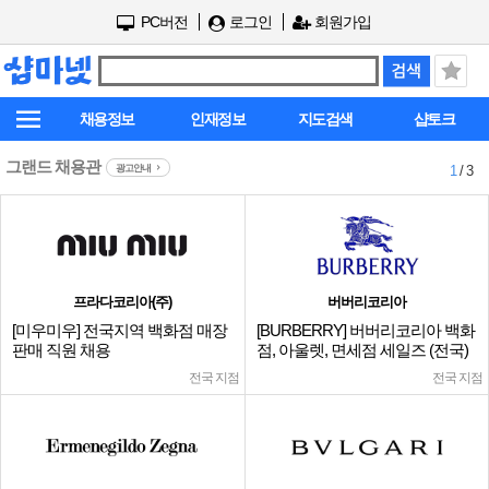
PC버전
로그인
회원가입
채용정보
인재정보
지도검색
샵토크
그랜드 채용관
광고안내
1
/ 3
프라다코리아(주)
버버리코리아
[미우미우] 전국지역 백화점 매장
[BURBERRY] 버버리코리아 백화
판매 직원 채용
점, 아울렛, 면세점 세일즈 (전국)
전국 지점
전국 지점