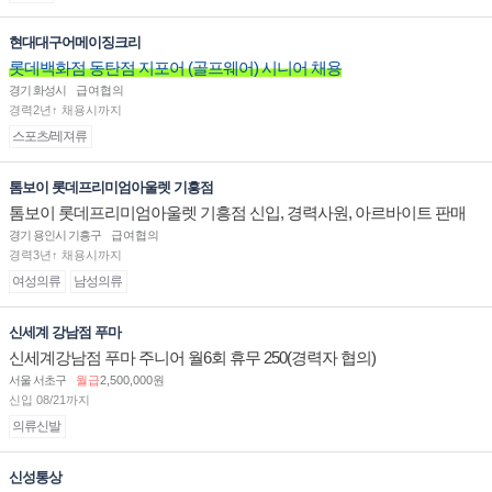
현대대구어메이징크리
롯데백화점 동탄점 지포어 (골프웨어) 시니어 채용
경기 화성시
급여협의
경력2년↑ 채용시까지
스포츠/레져류
톰보이 롯데프리미엄아울렛 기흥점
톰보이 롯데프리미엄아울렛 기흥점 신입, 경력사원, 아르바이트 판매
직 구인합니다.
경기 용인시 기흥구
급여협의
경력3년↑ 채용시까지
여성의류
남성의류
신세계 강남점 푸마
신세계강남점 푸마 주니어 월6회 휴무 250(경력자 협의)
서울 서초구
월급
2,500,000원
신입 08/21까지
의류신발
신성통상