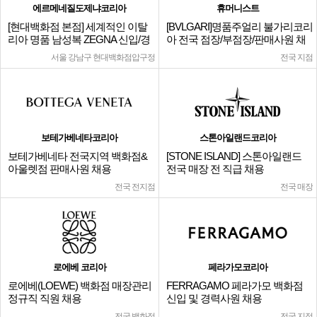
에르메네질도제냐코리아
휴머니스트
[현대백화점 본점] 세계적인 이탈
[BVLGARI]명품주얼리 불가리코리
리아 명품 남성복 ZEGNA 신입/경
아 전국 점장/부점장/판매사원 채
력
용
서울 강남구 현대백화점압구정
전국 지점
보테가베네타코리아
스톤아일랜드코리아
보테가베네타 전국지역 백화점&
[STONE ISLAND] 스톤아일랜드
아울렛점 판매사원 채용
전국 매장 전 직급 채용
전국 전지점
전국 매장
로에베 코리아
페라가모코리아
로에베(LOEWE) 백화점 매장관리
FERRAGAMO 페라가모 백화점
정규직 직원 채용
신입 및 경력사원 채용
전국 백화점
전국 지점