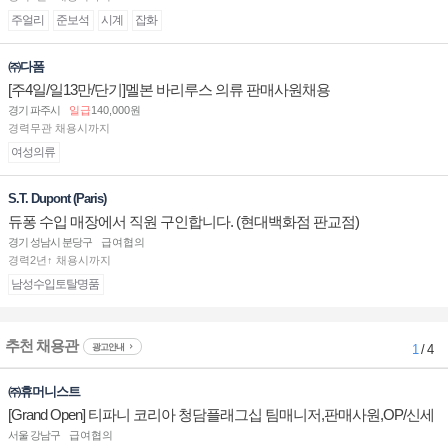
주얼리
준보석
시계
잡화
㈜다폼
[주4일/일13만/단기]멜본 바리루스 의류 판매사원채용
경기 파주시
일급
140,000원
경력무관 채용시까지
여성의류
S.T. Dupont (Paris)
듀퐁 수입 매장에서 직원 구인합니다. (현대백화점 판교점)
경기 성남시 분당구
급여협의
경력2년↑ 채용시까지
남성수입토탈명품
추천 채용관
광고안내
1
/ 4
㈜휴머니스트
[Grand Open] 티파니 코리아 청담플래그십 팀매니저,판매사원,OP/신세
계대전 판매사원 채용
서울 강남구
급여협의