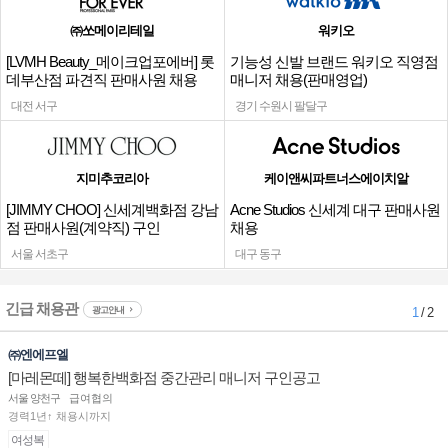
㈜쏘메이리테일
워키오
[LVMH Beauty_메이크업포에버] 롯
기능성 신발 브랜드 워키오 직영점
데부산점 파견직 판매사원 채용
매니저 채용(판매영업)
대전 서구
경기 수원시 팔달구
지미추코리아
케이앤씨파트너스에이치알
[JIMMY CHOO] 신세계백화점 강남
Acne Studios 신세계 대구 판매사원
점 판매사원(계약직) 구인
채용
서울 서초구
대구 동구
긴급 채용관
광고안내
1
/ 2
㈜엔에프엘
[마레몬떼] 행복한백화점 중간관리 매니저 구인공고
서울 양천구
급여협의
경력1년↑ 채용시까지
여성복