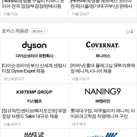
[Tiffany&co] 명품 주얼리 티파니 코
[HERMES] 명품 에르메스 코리아
리아 전국 점장/부점장/판매사원
전국(서울/경기/대구/부산) 판매사
원
서울 지점
서울 강남구
포커스 채용관
광고안내
1
/ 4
다이슨코리아 유한회사
위니어스
[다이슨코리아] 부산 신세계 센텀시
[커버낫] 홍대 플래그십 SPA 의류매
티점 Dyson Expert 채용
장 매니저,시니어 채용
부산 해운대구
서울 마포구
키스템프
㈜엔라인
[정규직/인센티브/복지포인트] 유명
롯데대구점, 여주빌리지 매니저, 아
정장 브랜드 Sales 대규모 채용
이파크고척점 직영매니져 구인
서울 송파구
대구 북구