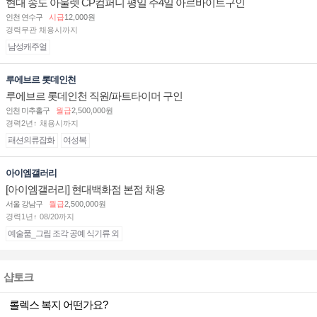
현대 송도 아울렛 CP컴퍼니 평일 주4일 아르바이트구인
인천 연수구
시급
12,000원
경력무관 채용시까지
남성캐주얼
루에브르 롯데인천
루에브르 롯데인천 직원/파트타이머 구인
인천 미추홀구
월급
2,500,000원
경력2년↑ 채용시까지
패션의류잡화
여성복
아이엠갤러리
[아이엠갤러리] 현대백화점 본점 채용
서울 강남구
월급
2,500,000원
경력1년↑ 08/20까지
예술품_그림 조각 공예 식기류 외
샵토크
롤렉스 복지 어떤가요?