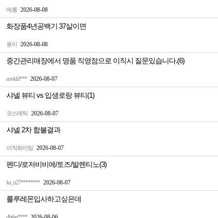
메롱
2026-08-08
화장품4년공백기 37살이면
융이
2026-08-08
중간관리매장에서 명품 직영점으로 이직시 질문있습니다.(6)
eovkfd***
2026-08-07
샤넬 뷰티 vs 입생로랑 뷰티(1)
코스메틱
2026-08-07
샤넬 2차 합불결과
이직화이팅
2026-08-07
펜디/로저비비에/토즈/발렌티노(3)
ka_n27********
2026-08-07
룰루레몬입사하고싶은데
dbtlag****
2026-08-06