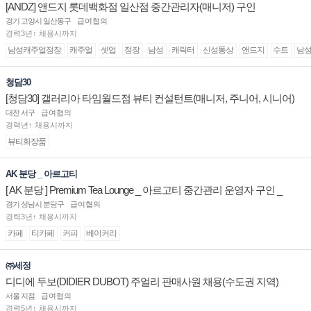
[ANDZ] 앤드지 롯데백화점 일산점 중간관리자(매니저) 구인
경기 고양시 일산동구
급여협의
경력3년↑ 채용시까지
남성캐주얼정장
캐주얼
셋업
정장
남성
캐릭터
신성통상
앤드지
수트
남
청담30
[청담30] 갤러리아 타임월드점 뷰티 컨설턴트(매니저, 주니어, 시니어)
채용
대전 서구
급여협의
경력년↑ 채용시까지
뷰티화장품
AK 분당 _ 아르고티
[ AK 분당 ] Premium Tea Lounge _ 아르고티 중간관리 운영자 구인 _
경기 성남시 분당구
급여협의
경력3년↑ 채용시까지
카페
티카페
커피
베이커리
㈜세정
디디에 두보(DIDIER DUBOT) 주얼리 판매사원 채용(수도권 지역)
서울 지점
급여협의
경력5년↑ 채용시까지