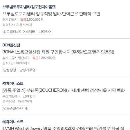
브루넬로쿠치넬리/김포현대아울렛
브루넬로쿠치넬리 정규직및 알바.탄력근무 판매직 구인
경기 김포시
월급
2,500,000원
경력3년↑ 채용시까지
최고급캐시미어스웨터
니트웨어
BON일산점
BON/바쏘옴므일산점 직원 구인합니다.(주5일/오프/온라인운영)
경기 고양시 일산서구
월급
2,200,000원
경력1년↑ 08/18까지
남성정장
남성캐주얼
㈜휴머니스트
[명품 주얼리] 부쉐론(BOUCHERON) 신세계 센텀 점장/서울 지역 백화
점 판매사원 채용
부산 해운대구
급여협의
경력10년↑ 09/07까지
명품쥬얼리&시계
㈜휴머니스트
[LVMH Watch & Jewelry]명품 주얼리&와치 쇼메/프레드/위블로 전국 점