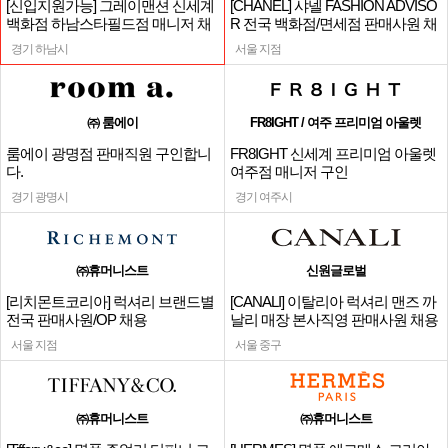
[신입지원가능] 그레이맨션 신세계
[CHANEL] 샤넬 FASHION ADVISO
백화점 하남스타필드점 매니저 채
R 전국 백화점/면세점 판매사원 채
용
용
경기 하남시
서울 지점
㈜ 룸에이
FR8IGHT / 여주 프리미엄 아울렛
룸에이 광명점 판매직원 구인합니
FR8IGHT 신세계 프리미엄 아울렛
다.
여주점 매니저 구인
경기 광명시
경기 여주시
㈜휴머니스트
신원글로벌
[리치몬트코리아] 럭셔리 브랜드별
[CANALI] 이탈리아 럭셔리 맨즈 까
전국 판매사원/OP 채용
날리 매장 본사직영 판매사원 채용
서울 지점
서울 중구
㈜휴머니스트
㈜휴머니스트