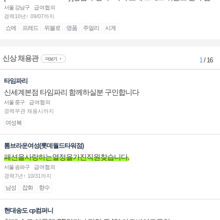
장/부점장/판매사원 채용
서울 강남구
급여협의
경력10년↑ 09/07까지
쇼메
프레드
위블로
명품
주얼리
시계
신상 채용관
더보기
1
/ 16
타임파리
신세계본점 타임파리 함께하실분 구인합니다
서울 중구
급여협의
경력무관 채용시까지
여성복
톰브라운여성(롯데월드타워점)
패션을사랑하는열정을가진직원찾습니다.
서울 송파구
급여협의
경력7년↑ 10/31까지
남성
잡화
향수
현대송도 cp컴퍼니