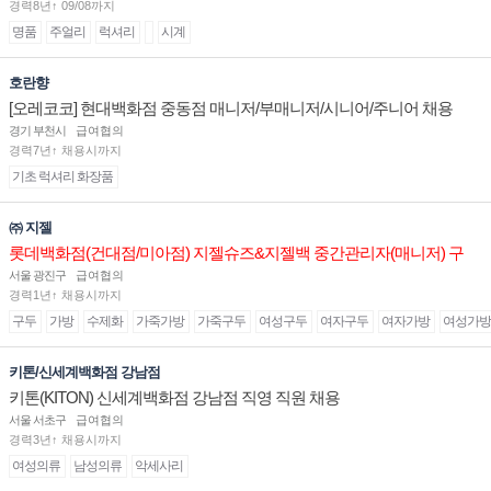
경력8년↑ 09/08까지
명품
주얼리
럭셔리
시계
호란향
[오레코코] 현대백화점 중동점 매니저/부매니저/시니어/주니어 채용
경기 부천시
급여협의
경력7년↑ 채용시까지
기초 럭셔리 화장품
㈜ 지젤
롯데백화점(건대점/미아점) 지젤슈즈&지젤백 중간관리자(매니저) 구
인합니다
서울 광진구
급여협의
경력1년↑ 채용시까지
구두
가방
수제화
가죽가방
가죽구두
여성구두
여자구두
여자가방
여성가방
키톤/신세계백화점 강남점
키톤(KITON) 신세계백화점 강남점 직영 직원 채용
서울 서초구
급여협의
경력3년↑ 채용시까지
여성의류
남성의류
악세사리