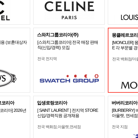
스와치그룹코리아(주)
몽클레르코리
용 (보훈대상자
[스와치그룹코리아] 전국 매장 판매
[MONCLER]
직(신입/경력) 모집
E 각 부문별 
전국 전지역
전국 백화점/아
르코리아
입생로랑코리아
버버리코리아
리아] 2026년
[ SAINT LAURENT ] 전지역 STORE
[BURBERRY
신입/경력직원 공개채용
아울렛, 면세점
전국 백화점,아울렛,면세점
전국 지점