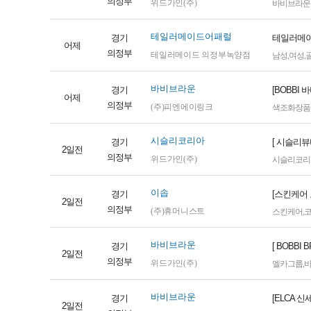
의정부
위드가인(주)
바비브라운
테일러메이드어패럴
경기
테일러메이
어제
의정부
테일러메이드 의정부녹양점
남성
,
여성
,
바비브라운
경기
[BOBBI
어제
의정부
(주)피엔에이링크
색조화장품
시슬리코리아
경기
[ 시슬리
2일전
의정부
위드가인(주)
시슬리코리
이솝
경기
[스킨케어
2일전
의정부
(주)휴머니스트
스킨케어
,
바비브라운
경기
[ BOBB
2일전
의정부
위드가인(주)
엘카그룹
,
바비브라운
경기
[ELCA 
2일전