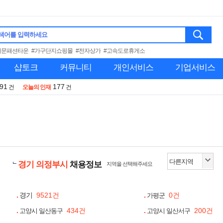
색어를 입력하세요
대문패션타운
#가구단지쇼핑몰
#전자상가
#고속도로휴게소
샵토크
커뮤니티
개인서비스
기업서비스
991
177
건
오늘의 인재
건
경기 의정부시
채용정보
지역을 선택해주세요
경기
9521건
0건
가평군
434건
200건
고양시 일산동구
고양시 일산서구