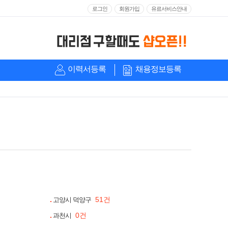
로그인
회원가입
유료서비스안내
이력서등록
채용정보등록
51건
고양시 덕양구
0건
과천시