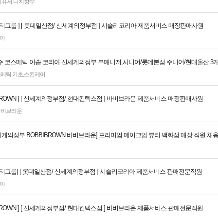
디퓨저
,
니치향수
뷰티그룹 ] [ 롯데일산점/ 신세계의정부점 ] 시슬리코리아 제품서비스 매장판매사원
아
p]호주 코스메틱 이솝 코리아 신세계의정부 부매니저,시니어/롯데본점 주니어/현대울산 3
스메틱
,
기초
,
스킨케어
I BROWN ] [ 신세계의정부점/ 현대킨텍스점 ] 바비브라운 제품서비스 매장판매사원
바비브라운
신세계의정부 BOBBIBROWN 바비브라운] 프리미엄 메이크업 뷰티 백화점 매장 직원 채
뷰티그룹] [ 롯데일산점/ 신세계의정부점 ] 시슬리코리아 제품서비스 판매전문직원
아
I BROWN ] [ 신세계의정부점/ 현대킨텍스점 ] 바비브라운 제품서비스 판매전문직원