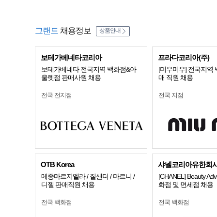
그랜드
채용정보
상품안내
보테가베네타코리아
프라다코리아(주)
보테가베네타 전국지역 백화점&아
[미우미우] 전국지역
울렛점 판매사원 채용
매 직원 채용
전국 전지점
전국 지점
OTB Korea
샤넬코리아유한회
메종마르지엘라 / 질샌더 / 마르니 /
[CHANEL] Beauty Advi
디젤 판매직원 채용
화점 및 면세점 채용
전국 백화점
전국 백화점