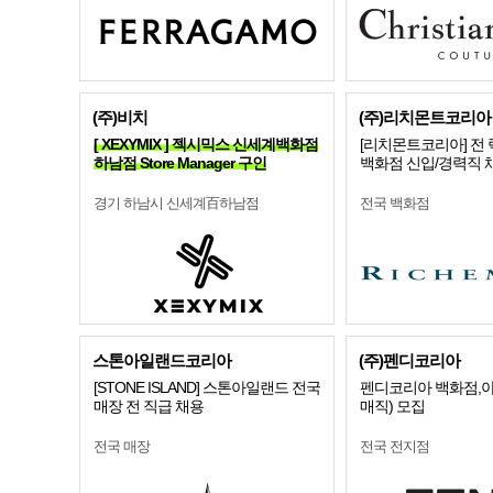
(주)비치
(주)리치몬트코리아
[ XEXYMIX ] 젝시믹스 신세계백화점
[리치몬트코리아] 전
하남점 Store Manager 구인
백화점 신입/경력직 
경기 하남시 신세계百하남점
전국 백화점
스톤아일랜드코리아
(주)펜디코리아
[STONE ISLAND] 스톤아일랜드 전국
펜디코리아 백화점,아
매장 전 직급 채용
매직) 모집
전국 매장
전국 전지점