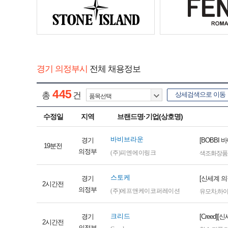
경기 의정부시
전체 채용정보
445
총
건
상세검색으로 이동
수정일
지역
브랜드명·기업(상호명)
바비브라운
경기
[BOBBI
19분전
의정부
(주)피엔에이링크
색조화장품
스토케
경기
[신세계 의
2시간전
의정부
(주)에프앤케이코퍼레이션
유모차
,
하
크리드
경기
[Creed
2시간전
의정부