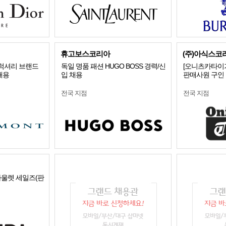
휴고보스코리아
(주)아식스코
 럭셔리 브랜드
독일 명품 패션 HUGO BOSS 경력/신
[오니츠카타이
채용
입 채용
판매사원 구인
전국 지점
전국 지점
울렛 세일즈(판