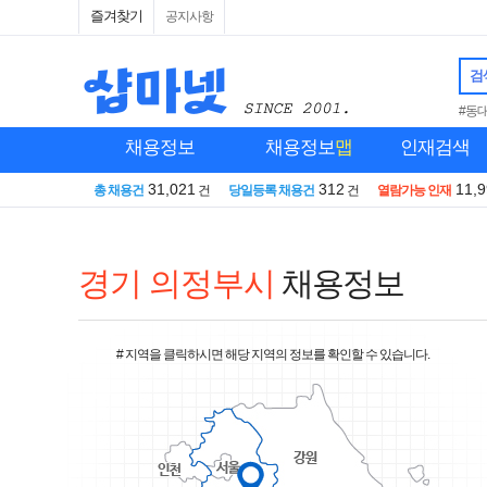
즐겨찾기
공지사항
검
#동
채용정보
채용정보
맵
인재검색
31,021
312
11,
총 채용건
건
당일등록 채용건
건
열람가능 인재
경기 의정부시
채용정보
# 지역을 클릭하시면 해당 지역의 정보를 확인할 수 있습니다.