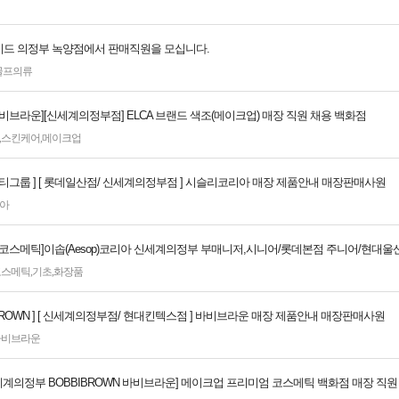
드 의정부 녹양점에서 판매직원을 모십니다.
골프의류
 바비브라운][신세계의정부점] ELCA 브랜드 색조(메이크업) 매장 직원 채용 백화점
,
스킨케어
,
메이크업
뷰티그룹 ] [ 롯데일산점/ 신세계의정부점 ] 시슬리코리아 매장 제품안내 매장판매사원
아
 코스메틱]이솝(Aesop)코리아 신세계의정부 부매니저,시니어/롯데본점 주니어/현대울
코스메틱
,
기초
,
화장품
I BROWN ] [ 신세계의정부점/ 현대킨텍스점 ] 바비브라운 매장 제품안내 매장판매사원
바비브라운
신세계의정부 BOBBIBROWN 바비브라운] 메이크업 프리미엄 코스메틱 백화점 매장 직원