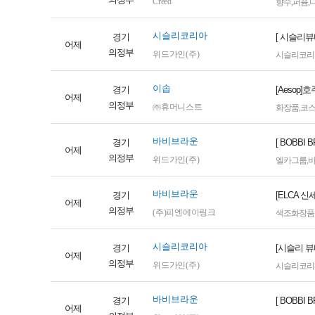
Creed
향수
,
퍼퓸
,
시슬리코리아
경기
[ 시슬리
어제
의정부
위드가인(주)
시슬리코리
이솝
경기
[Aeso
어제
의정부
㈜휴머니스트
화장품
,
코
바비브라운
경기
[ BOBB
어제
의정부
위드가인(주)
엘카그룹
,
바비브라운
경기
[ELCA 
어제
의정부
(주)피엔에이링크
색조화장품
시슬리코리아
경기
[시슬리 
어제
의정부
위드가인(주)
시슬리코리
바비브라운
경기
[ BOBB
어제