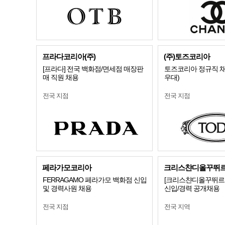
프라다코리아(주)
(주)토즈코리아
[프라다] 전국 백화점/면세점 매장판
토즈코리아 정규직 채
매 직원 채용
우대)
전국 지점
전국 지점
페라가모코리아
크리스챤디올꾸뛰
FERRAGAMO 페라가모 백화점 신입
[크리스챤디올꾸뛰르코
및 경력사원 채용
신입/경력 공개채용
전국 지점
전국 지역