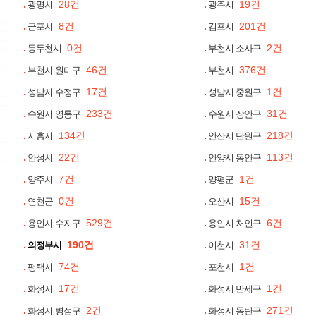
28건
19건
광명시
광주시
8건
201건
군포시
김포시
0건
2건
동두천시
부천시 소사구
46건
376건
부천시 원미구
부천시
17건
1건
성남시 수정구
성남시 중원구
233건
31건
수원시 영통구
수원시 장안구
134건
218건
시흥시
안산시 단원구
22건
113건
안성시
안양시 동안구
7건
1건
양주시
양평군
0건
15건
연천군
오산시
529건
6건
용인시 수지구
용인시 처인구
190건
31건
의정부시
이천시
74건
1건
평택시
포천시
17건
1건
화성시
화성시 만세구
2건
271건
화성시 병점구
화성시 동탄구