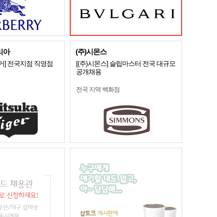
리아
(주)시몬스
거] 전국지점 직영점
[(주)시몬스] 슬립마스터 전국 대규모
공개채용
전국 지역 백화점