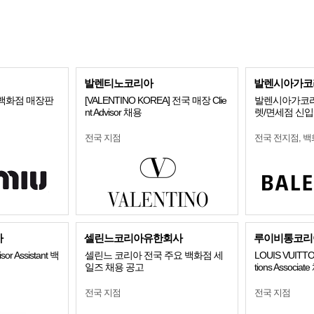
발렌티노코리아
발렌시아가코
 백화점 매장판
[VALENTINO KOREA] 전국 매장 Clie
발렌시아가코리
nt Advisor 채용
렛/면세점 신입
전국 지점
전국 전지점, 백
사
셀린느코리아유한회사
루이비통코리
sor Assistant 백
셀린느 코리아 전국 주요 백화점 세
LOUIS VUITT
일즈 채용 공고
tions Associat
전국 지점
전국 지점