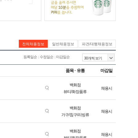
전체채용정보
일반채용정보
파견/대행채용정보
등록일순
수정일순
마감일순
품목 · 유통
마감일
백화점
채용시
뷰티/화장품류
백화점
채용시
가구/침구/리빙류
백화점
채용시
뷰티/화장품류