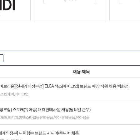
채용 제목
 바비브라운][신세계의정부점] ELCA 색조(메이크업) 브랜드 매장 직원 채용 백화점
,
스킨케어
,
메이크업
정부점] 스토케(유아동) 대휴판매사원 채용(월15일 근무)
이체어
,
아기띠
,
홈텍스타일등유아용품
,
유아
,
유아용품
,
유아용품
][신세계의정부] 니치향수 브랜드 시니어/주니어 채용