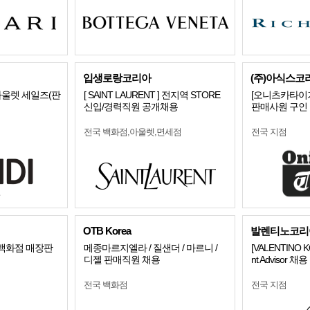
입생로랑코리아
(주)아식스코
울렛 세일즈(판
[ SAINT LAURENT ] 전지역 STORE
[오니츠카타이
신입/경력직원 공개채용
판매사원 구인
전국 백화점,아울렛,면세점
전국 지점
OTB Korea
발렌티노코리
 백화점 매장판
메종마르지엘라 / 질샌더 / 마르니 /
[VALENTINO 
디젤 판매직원 채용
nt Advisor 채용
전국 백화점
전국 지점