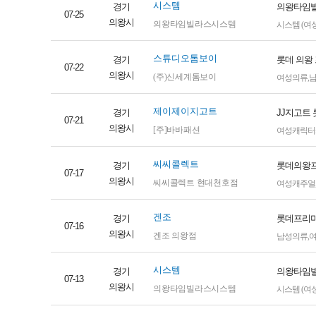
시스템
경기
의왕타임빌
07-25
의왕시
의왕타임빌라스시스템
시스템 (여성
스튜디오톰보이
경기
롯데 의왕
07-22
의왕시
(주)신세계톰보이
여성의류
,
제이제이지고트
경기
JJ지고트
07-21
의왕시
[주]바바패션
여성캐릭터
씨씨콜렉트
경기
롯데의왕프
07-17
의왕시
씨씨콜렉트 현대천호점
여성캐주얼
겐조
경기
롯데프리미
07-16
의왕시
겐조 의왕점
남성의류
,
시스템
경기
의왕타임빌
07-13
의왕시
의왕타임빌라스시스템
시스템 (여성