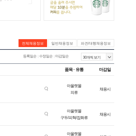
전체채용정보
일반채용정보
파견/대행채용정보
등록일순
수정일순
마감일순
품목 · 유통
마감일
아울렛몰
채용시
의류
아울렛몰
채용시
구두/피혁/잡화류
아울렛몰