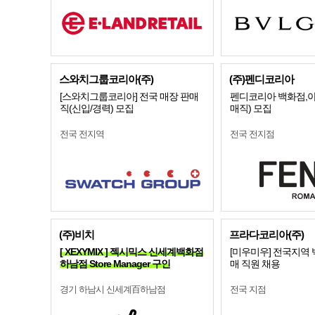
스와치그룹코리아(주)
(주)펜디코리아
[스와치그룹코리아] 전국 매장 판매
펜디코리아 백화점,아
직(신입/경력) 모집
매직) 모집
전국 전지역
전국 전지점
(주)비치
프라다코리아(주)
[ XEXYMIX ] 젝시믹스 신세계백화점
[미우미우] 전국지역
하남점 Store Manager 구인
매 직원 채용
경기 하남시 신세계百하남점
전국 지점