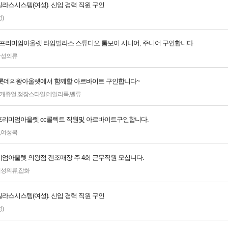
라스시스템(여성). 신입 경력 직원 구인
)
 프리미엄아울렛 타임빌라스 스튜디오 톰보이 시니어, 주니어 구인합니다
남성의류
 롯데의왕아울렛에서 함께할 아르바이트 구인합니다~
캐쥬얼
,
정장스타일
,
데일리룩
,
벨류
리미엄아울렛 cc콜렉트 직원및 아르바이트구인합니다.
,
여성복
엄아울렛 의왕점 겐조매장 주 4회 근무직원 모십니다.
여성의류
,
잡화
라스시스템(여성). 신입 경력 직원 구인
)