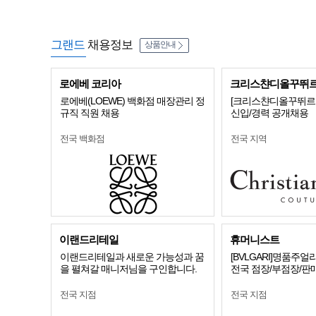
그랜드
채용정보
상품안내
로에베 코리아
크리스챤디올꾸뛰
로에베(LOEWE) 백화점 매장관리 정
[크리스챤디올꾸뛰르코
규직 직원 채용
신입/경력 공개채용
전국 백화점
전국 지역
이랜드리테일
휴머니스트
이랜드리테일과 새로운 가능성과 꿈
[BVLGARI]명품주
을 펼쳐갈 매니저님을 구인합니다.
전국 점장/부점장/판
전국 지점
전국 지점