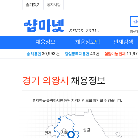
즐겨찾기
공지사항
검
#동
채용정보
채용정보
맵
인재검색
30,993
43
11,97
총 채용건
건
당일등록 채용건
건
열람가능 인재
경기 의왕시
채용정보
# 지역을 클릭하시면 해당 지역의 정보를 확인할 수 있습니다.