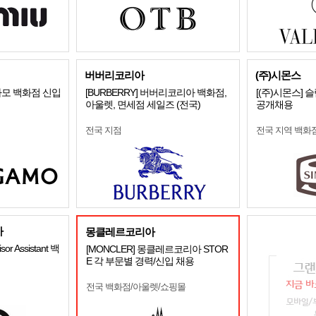
버버리코리아
(주)시몬스
가모 백화점 신입
[BURBERRY] 버버리코리아 백화점,
[(주)시몬스]
아울렛, 면세점 세일즈 (전국)
공개채용
전국 지점
전국 지역 백화
사
몽클레르코리아
sor Assistant 백
[MONCLER] 몽클레르코리아 STOR
E 각 부문별 경력/신입 채용
전국 백화점/아울렛/쇼핑몰