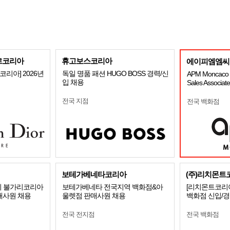
르코리아
휴고보스코리아
에이피엠엠씨
리아] 2026년
독일 명품 패션 HUGO BOSS 경력/신
APM Moncaco K
입 채용
Sales Associa
전국 지점
전국 백화점
보테가베네타코리아
(주)리치몬트
얼리 불가리코리아
보테가베네타 전국지역 백화점&아
[리치몬트코리아
매사원 채용
울렛점 판매사원 채용
백화점 신입/
전국 전지점
전국 백화점