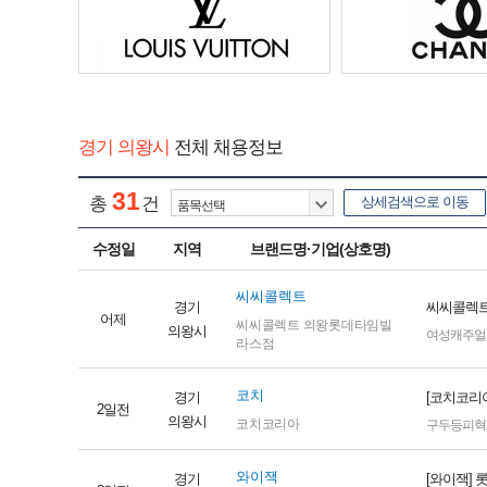
경기 의왕시
전체 채용정보
31
총
건
상세검색으로 이동
수정일
지역
브랜드명·기업(상호명)
씨씨콜렉트
경기
씨씨콜렉트
어제
씨씨콜렉트 의왕롯데타임빌
의왕시
여성캐주얼
라스점
코치
경기
[코치코리아
2일전
의왕시
코치코리아
구두등피혁
와이잭
경기
[와이잭]