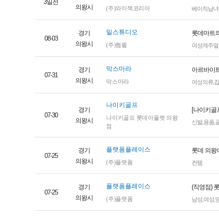
3일전
의왕시
(주)와이잭코리아
베이직남녀
밀스튜디오
경기
롯데마트의
08-03
의왕시
(주)헴펠
여성캐주얼
막스마라
경기
아르바이트
07-31
의왕시
막스마라
여성의류
,
나이키골프
경기
[나이키골
07-30
나이키골프 롯데아울렛 의왕
의왕시
신발
,
용품
,
점
플랫폼플레이스
경기
롯데 의왕아
07-25
의왕시
(주)플랫폼
컨템
플랫폼플레이스
경기
(직영점)
07-25
의왕시
(주)플랫폼
남성
,
여성
,