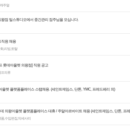
캐주얼
왕점 밀스튜디오에서 중간관리 점주님을 모십니다.
직원 채용
잡화
,
리빙
,
토탈
프 롯데아울렛 의왕점] 직원 공고
골프의류
울렛 플랫폼플레이스 스탭채용. (세인트제임스, 단톤, YMC, 프레드페리 외)
 롯데 의왕아울렛 플랫폼플레이스 대휴 / 주말아르바이트 채용 (세인트제임스, 단톤, 프
명품
,
수입편집
,
악세사리