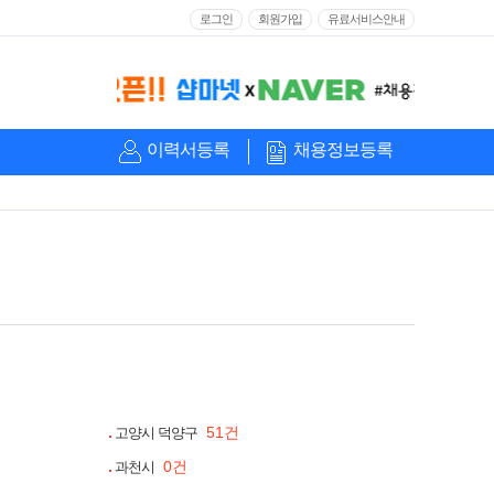
로그인
회원가입
유료서비스안내
이력서등록
채용정보등록
51건
고양시 덕양구
0건
과천시