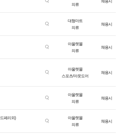
채용시
의류
대형마트
채용시
의류
아울렛몰
채용시
의류
아울렛몰
채용시
스포츠/아웃도어
아울렛몰
채용시
의류
레드페리외)
아울렛몰
채용시
의류