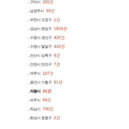
265건
구리시
69건
남양주시
1건
부천시 오정구
1504건
성남시 분당구
425건
수원시 권선구
442건
수원시 팔달구
8건
안산시 상록구
7건
안양시 만안구
107건
여주시
61건
용인시 기흥구
31건
의왕시
89건
파주시
700건
하남시
2건
화성시 효행구