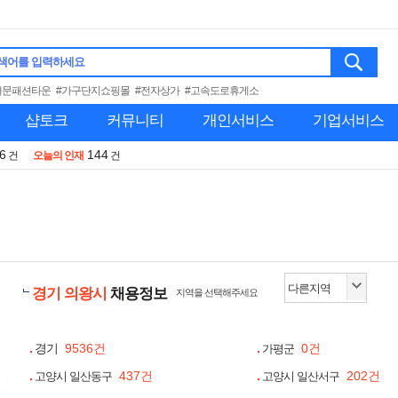
색어를 입력하세요
대문패션타운
#가구단지쇼핑몰
#전자상가
#고속도로휴게소
샵토크
커뮤니티
개인서비스
기업서비스
6
144
건
오늘의 인재
건
경기 의왕시
채용정보
지역을 선택해주세요
경기
9536건
0건
가평군
437건
202건
고양시 일산동구
고양시 일산서구