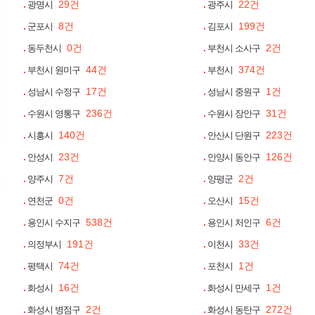
29건
22건
광명시
광주시
8건
199건
군포시
김포시
0건
2건
동두천시
부천시 소사구
44건
374건
부천시 원미구
부천시
17건
1건
성남시 수정구
성남시 중원구
236건
31건
수원시 영통구
수원시 장안구
140건
223건
시흥시
안산시 단원구
23건
126건
안성시
안양시 동안구
7건
2건
양주시
양평군
0건
15건
연천군
오산시
538건
6건
용인시 수지구
용인시 처인구
191건
33건
의정부시
이천시
74건
1건
평택시
포천시
16건
1건
화성시
화성시 만세구
2건
272건
화성시 병점구
화성시 동탄구