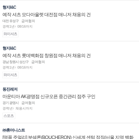
형지I&C
예작 셔츠 모다아울렛 대전점 매니저 채용의 건
대전 유성구
급여협의
경력1년↑ 08/16까지
와이셔츠
형지I&C
예작 셔츠 롯데백화점 창원점 매니저 채용의 건
경남 창원시 성산구
급여협의
경력1년↑ 08/16까지
와이셔츠
동진레저
마운티아 AK광명점 신규오픈 중간관리 점주 구인
경기 광명시
급여협의
경력년↑ 채용시까지
스포츠
㈜휴머니스트
[명품 주얼리] 부쉐론(BOUCHERON) 신세계 센텀 점장/서울 지역 백화