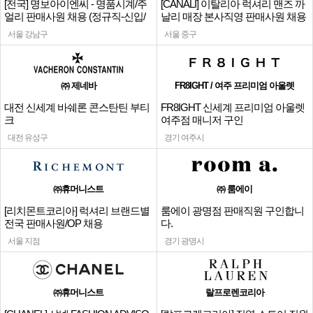
[전국] 명보아이엔씨 - 명품시계/주
[CANALI] 이탈리아 럭셔리 맨즈 까
얼리 판매사원 채용 (정규직-신입/
날리 매장 본사직영 판매사원 채용
경력)
서울 강남구
서울 중구
㈜ 제네바
FR8IGHT / 여주 프리미엄 아울렛
대전 신세계 바쉐론 콘스탄틴 부티
FR8IGHT 신세계 프리미엄 아울렛
크
여주점 매니저 구인
대전 유성구
경기 여주시
㈜휴머니스트
㈜ 룸에이
[리치몬트코리아] 럭셔리 브랜드별
룸에이 광명점 판매직원 구인합니
전국 판매사원/OP 채용
다.
서울 지점
경기 광명시
㈜휴머니스트
랄프로렌코리아