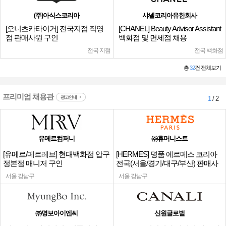
(주)아식스코리아
샤넬코리아유한회사
[오니츠카타이거] 전국지점 직영
[CHANEL] Beauty Advisor Assistant
점 판매사원 구인
백화점 및 면세점 채용
전국 지점
전국 백화점
총
32
건 전체보기
프리미엄 채용관
광고안내
1
/ 2
유메르컴퍼니
㈜휴머니스트
[유메르/메르레브] 현대백화점 압구
[HERMES] 명품 에르메스 코리아
정본점 매니저 구인
전국(서울/경기/대구/부산) 판매사
원
서울 강남구
서울 강남구
㈜명보아이엔씨
신원글로벌