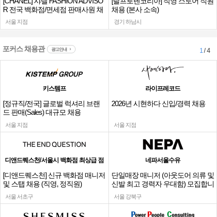
[CHANEL] 샤넬 FASHION ADVISO
[랄프로렌코리아] 직영 스토어 직원
R 전국 백화점/면세점 판매사원 채
채용 (본사 소속)
용
서울 지점
경기 하남시
포커스 채용관
광고안내
1
/ 4
키스템프
라이프레코드
[정규직/전국] 글로벌 럭셔리 브랜
2026년 시현하다 신입/경력 채용
드 판매(Sales) 대규모 채용
서울 지점
서울 지점
디앤드퀘스천/서울시 백화점 최상급 점
네파서울수유
[디앤드퀘스천] 신규 백화점 매니저
단일매장 매니저 (아웃도어 의류 및
및 스탭 채용 (직영, 정직원)
신발 최고 경력자 우대함) 모집합니
다.
서울 서초구
서울 강북구