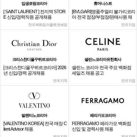
입생로랑코리아
휴머니스트
[ SAINT LAURENT ] 전지역 STOR
[BVLGARI]명품주얼리 불가리코리
E 신입/경력직원 공개채용
아 전국 점장/부점장/판매사원 채
용
전국 백화점,아울렛,면세점
전국 지점
크리스챤디올꾸뛰르코리아
셀린느코리아유한회사
[크리스챤디올꾸뛰르코리아] 2026
셀린느 코리아 전국 주요 백화점
년 신입/경력 공개채용
세일즈 채용 공고
전국 지역
전국 지점
발렌티노코리아
페라가모코리아
[VALENTINO KOREA] 전국 매장 C
FERRAGAMO 페라가모 백화점
lient Advisor 채용
신입 및 경력사원 채용
전국 지점
전국 지점