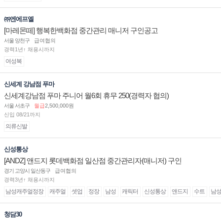
㈜엔에프엘
[마레몬떼] 행복한백화점 중간관리 매니저 구인공고
서울 양천구
급여협의
경력1년↑ 채용시까지
여성복
신세계 강남점 푸마
신세계강남점 푸마 주니어 월6회 휴무 250(경력자 협의)
서울 서초구
월급
2,500,000원
신입 08/21까지
의류신발
신성통상
[ANDZ] 앤드지 롯데백화점 일산점 중간관리자(매니저) 구인
경기 고양시 일산동구
급여협의
경력3년↑ 채용시까지
남성캐주얼정장
캐주얼
셋업
정장
남성
캐릭터
신성통상
앤드지
수트
남
청담30