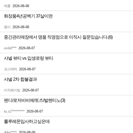
메롱
2026-08-08
화장품4년공백기 37살이면
융이
2026-08-08
중간관리매장에서 명품 직영점으로 이직시 질문있습니다.(6)
eovkfd***
2026-08-07
샤넬 뷰티 vs 입생로랑 뷰티
코스메틱
2026-08-07
샤넬 2차 합불결과
이직화이팅
2026-08-07
펜디/로저비비에/토즈/발렌티노(3)
ka_n27********
2026-08-07
룰루레몬입사하고싶은데
dbtlag****
2026-08-06