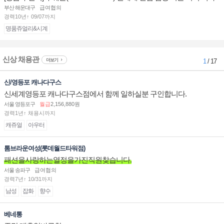
점 판매사원 채용
부산 해운대구
급여협의
경력10년↑ 09/07까지
명품쥬얼리&시계
신상 채용관
더보기
1
/ 17
신/영등포 캐나다구스
신세계영등포 캐나다구스점에서 함께 일하실분 구인합니다.
서울 영등포구
월급
2,156,880원
경력1년↑ 채용시까지
캐쥬얼
아우터
톰브라운여성(롯데월드타워점)
패션을사랑하는열정을가진직원찾습니다.
서울 송파구
급여협의
경력7년↑ 10/31까지
남성
잡화
향수
베네통