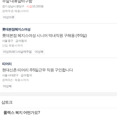
주말 대휴알바구함
경기 성남시 분당구
시급
10,320원
경력무관 채용시까지
여성의류
롯데본점헤지스여성
롯데본점 헤지스여성 시니어 막내직원 구해용 (주5일)
서울 중구
급여협의
신입 채용시까지
여성트래디셔널캐주얼
여성복
띠어리
현대신촌 띠어리 주5일근무 직원 구인합니다
서울 서대문구
급여협의
경력3년↑ 채용시까지
여성복
샵토크
롤렉스 복지 어떤가요?