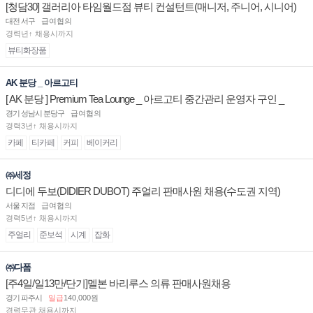
[청담30] 갤러리아 타임월드점 뷰티 컨설턴트(매니저, 주니어, 시니어)
채용
대전 서구
급여협의
경력년↑ 채용시까지
뷰티화장품
AK 분당 _ 아르고티
[ AK 분당 ] Premium Tea Lounge _ 아르고티 중간관리 운영자 구인 _
경기 성남시 분당구
급여협의
경력3년↑ 채용시까지
카페
티카페
커피
베이커리
㈜세정
디디에 두보(DIDIER DUBOT) 주얼리 판매사원 채용(수도권 지역)
서울 지점
급여협의
경력5년↑ 채용시까지
주얼리
준보석
시계
잡화
㈜다폼
[주4일/일13만/단기]멜본 바리루스 의류 판매사원채용
경기 파주시
일급
140,000원
경력무관 채용시까지