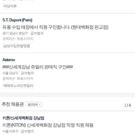
여성의류
S.T. Dupont (Paris)
듀퐁 수입 매장에서 직원 구인합니다. (현대백화점 판교점)
경기 성남시 분당구
급여협의
경력2년↑ 채용시까지
남성수입토탈명품
Aeterno
###신세계강남 쥬얼리 판매직 구인###
서울 강남구
급여협의
경력3년↑ 채용시까지
에떼르노파인쥬얼리
추천 채용관
광고안내
1
/ 4
키톤/신세계백화점 강남점
키톤(KITON) 신세계백화점 강남점 직영 직원 채용
서울 서초구
급여협의