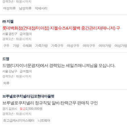
경력3년↑ 채용시까지
여성의류
남성의류
악세사리
㈜ 지젤
롯데백화점(건대점/미아점) 지젤슈즈&지젤백 중간관리자(매니저) 구
인합니다
서울 광진구
급여협의
경력1년↑ 채용시까지
구두
가방
수제화
가죽가방
가죽구두
여성구두
여자구두
여자가방
여성가방
드맹
드맹(디자이너문광자)에서 경력있는 세일즈매니져님을 모십니다.
서울 강남구
급여협의
경력5년↑ 채용시까지
의류
브루넬로쿠치넬리/김포현대아울렛
브루넬로쿠치넬리 정규직및 알바.탄력근무 판매직 구인
경기 김포시
월급
2,500,000원
경력3년↑ 채용시까지
최고급캐시미어스웨터
니트웨어