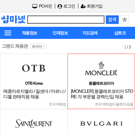
PC버전
로그인
회원가입
채용정보
인재정보
지도검색
샵토크
그랜드 채용관
광고안내
1
/ 3
OTB Korea
몽클레르코리아
메종마르지엘라 / 질샌더 / 마르니 /
[MONCLER] 몽클레르코리아 STO
디젤 판매직원 채용
RE 각 부문별 경력/신입 채용
전국 백화점
전국 백화점/아울렛/쇼핑몰