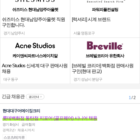
쉬즈미스 현대남양주아울렛
파워피플컨설팅
쉬즈미스 현대남양주아울렛 직원
[럭셔리] 시계 브랜드
구인합니다.
경기 남양주시
서울 영등포구
케이앤씨파트너스에이치알
브레빌코리아 유한회사
Acne Studios 신세계 대구 판매사원
[브레빌 코리아] 백화점 판매사원
채용
구인(현대 판교)
대구 동구
경기 성남시 분당구
긴급 채용관
광고안내
1
/ 2
현대대구어메이징크리
롯데백화점 동탄점 지포어 (골프웨어) 시니어 채용
경기 화성시
급여협의
경력2년↑ 채용시까지
스포츠/레져류