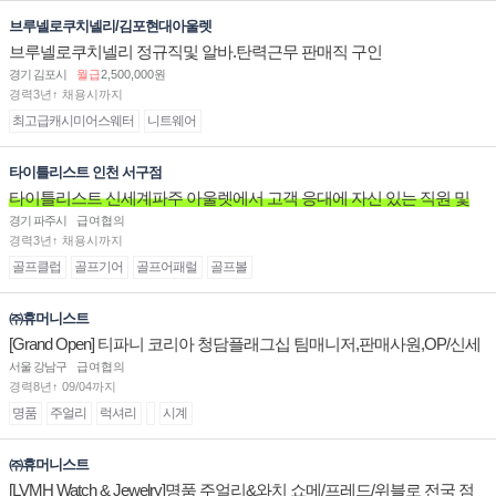
브루넬로쿠치넬리/김포현대아울렛
브루넬로쿠치넬리 정규직및 알바.탄력근무 판매직 구인
경기 김포시
월급
2,500,000원
경력3년↑ 채용시까지
최고급캐시미어스웨터
니트웨어
타이틀리스트 인천 서구점
타이틀리스트 신세계파주 아울렛에서 고객 응대에 자신 있는 직원 및
주말 알바 고정 직원분을 구인합니다.
경기 파주시
급여협의
경력3년↑ 채용시까지
골프클럽
골프기어
골프어패럴
골프볼
㈜휴머니스트
[Grand Open] 티파니 코리아 청담플래그십 팀매니저,판매사원,OP/신세
계대전 판매사원 채용
서울 강남구
급여협의
경력8년↑ 09/04까지
명품
주얼리
럭셔리
시계
㈜휴머니스트
[LVMH Watch & Jewelry]명품 주얼리&와치 쇼메/프레드/위블로 전국 점