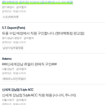
롯데백화점 동탄점 지포어 (골프웨어) 시니어 채용
경기 화성시
급여협의
경력2년↑ 채용시까지
스포츠/레져류
S.T. Dupont (Paris)
듀퐁 수입 매장에서 직원 구인합니다. (현대백화점 판교점)
경기 성남시 분당구
급여협의
경력2년↑ 채용시까지
남성수입토탈명품
Aeterno
###신세계강남 쥬얼리 판매직 구인###
서울 강남구
급여협의
경력3년↑ 채용시까지
에떼르노파인쥬얼리
신세계 강남점 S.tyle ACC
신세계 강남점 S.tyle ACC 직원 채용 (시니어, 주니어)
서울 서초구
급여협의
경력1년↑ 채용시까지