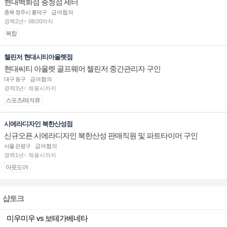
현대백화점 충청점 세터
충북 청주시 흥덕구
급여협의
경력2년↑ 08/20까지
복합
첼린저 현대시티아울렛점
현대씨티 아울렛 골프웨어 첼린저 중간관리자 구인
대구 동구
급여협의
경력3년↑ 채용시까지
스포츠/레져류
시에라디자인 북한산성점
신규오픈 시에라디자인 북한산성 판매직원 및 파트타이머 구인
서울 은평구
급여협의
경력1년↑ 채용시까지
아웃도어
샵토크
미우미우 vs 보테가베네타