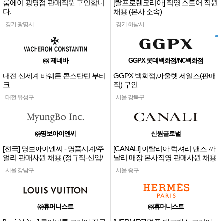
룸에이 광명점 판매직원 구인합니
[랄프로렌코리아] 직영 스토어 직원
다.
채용 (본사 소속)
경기 광명시
경기 하남시
㈜ 제네바
GGPX 롯데백화점/NC백화점
대전 신세계 바쉐론 콘스탄틴 부티
GGPX 백화점,아울렛 세일즈(판매
크
직) 구인
대전 유성구
서울 강북구
㈜명보아이엔씨
신원글로벌
[전국] 명보아이엔씨 - 명품시계/주
[CANALI] 이탈리아 럭셔리 맨즈 까
얼리 판매사원 채용 (정규직-신입/
날리 매장 본사직영 판매사원 채용
경력)
서울 강남구
서울 중구
㈜휴머니스트
㈜휴머니스트