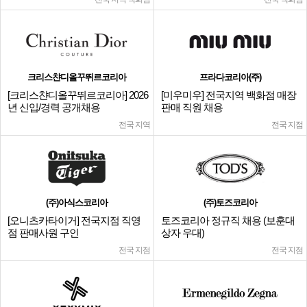
크리스챤디올꾸뛰르코리아
프라다코리아(주)
[크리스챤디올꾸뛰르코리아] 2026
[미우미우] 전국지역 백화점 매장
년 신입/경력 공개채용
판매 직원 채용
전국 지역
전국 지점
(주)아식스코리아
(주)토즈코리아
[오니츠카타이거] 전국지점 직영
토즈코리아 정규직 채용 (보훈대
점 판매사원 구인
상자 우대)
전국 지점
전국 지점