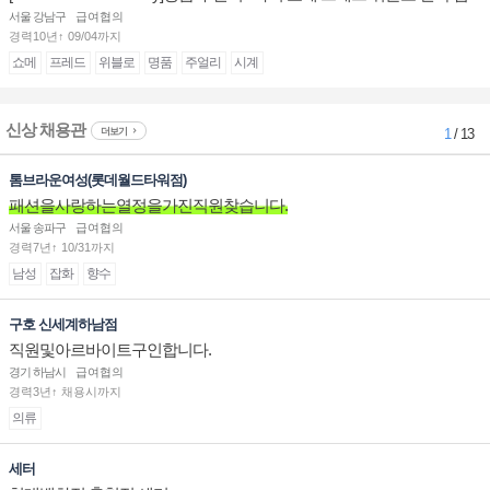
장/부점장/판매사원 채용
서울 강남구
급여협의
경력10년↑ 09/04까지
쇼메
프레드
위블로
명품
주얼리
시계
신상 채용관
더보기
1
/ 13
톰브라운여성(롯데월드타워점)
패션을사랑하는열정을가진직원찾습니다.
서울 송파구
급여협의
경력7년↑ 10/31까지
남성
잡화
향수
구호 신세계하남점
직원및아르바이트구인합니다.
경기 하남시
급여협의
경력3년↑ 채용시까지
의류
세터