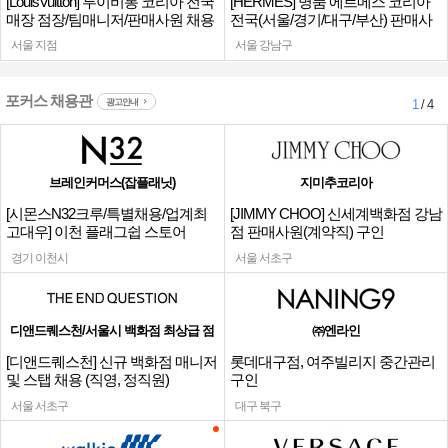
[LouisVuitton] 루이비통 코리아 전국
[HERMES] 명품 에르메스 코리아
매장 점장/팀매니저/판매사원 채용
전국(서울/경기/대구/부산) 판매사
원
서울 지점
서울 강남구
포커스 채용관
광고안내
1
/ 4
브레인커머스(잡플래닛)
지미추코리아
[시몬스N32크루/특별채용/업계최
[JIMMY CHOO] 신세계백화점 강남
고대우] 이천 플래그쉽 스토어
점 판매사원(계약직) 구인
경기 이천시
서울 서초구
디앤드퀘스천/서울시 백화점 최상급 점
㈜엔라인
[디앤드퀘스천] 신규 백화점 매니저
롯데대구점, 여주빌리지 중간관리
및 스탭 채용 (직영, 정직원)
구인
서울 서초구
대구 북구