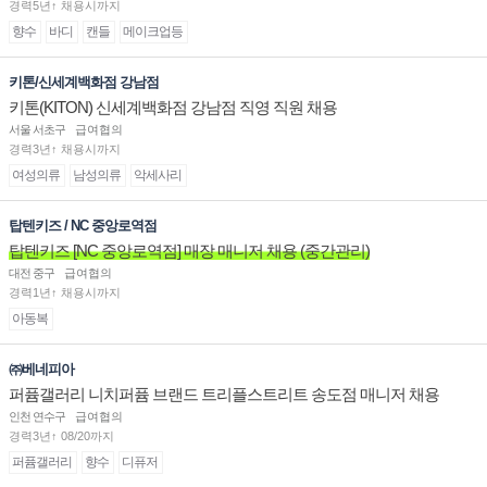
경력5년↑ 채용시까지
향수
바디
캔들
메이크업등
키톤/신세계백화점 강남점
키톤(KITON) 신세계백화점 강남점 직영 직원 채용
서울 서초구
급여협의
경력3년↑ 채용시까지
여성의류
남성의류
악세사리
탑텐키즈 / NC 중앙로역점
탑텐키즈 [NC 중앙로역점] 매장 매니저 채용 (중간관리)
대전 중구
급여협의
경력1년↑ 채용시까지
아동복
㈜베네피아
퍼퓸갤러리 니치퍼퓸 브랜드 트리플스트리트 송도점 매니저 채용
인천 연수구
급여협의
경력3년↑ 08/20까지
퍼퓸갤러리
향수
디퓨저