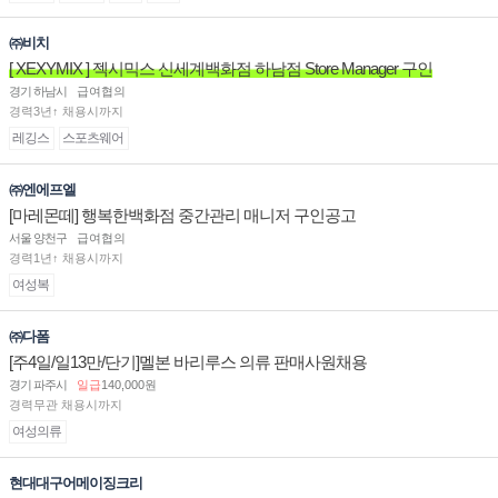
㈜비치
[ XEXYMIX ] 젝시믹스 신세계백화점 하남점 Store Manager 구인
경기 하남시
급여협의
경력3년↑ 채용시까지
레깅스
스포츠웨어
㈜엔에프엘
[마레몬떼] 행복한백화점 중간관리 매니저 구인공고
서울 양천구
급여협의
경력1년↑ 채용시까지
여성복
㈜다폼
[주4일/일13만/단기]멜본 바리루스 의류 판매사원채용
경기 파주시
일급
140,000원
경력무관 채용시까지
여성의류
현대대구어메이징크리