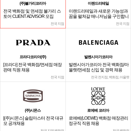
(주)불가리코리아
이랜드리테일
전국 백화점 및 면세점 불가리 스
이랜드리테일과 새로운 가능성과
토어 CLIENT ADVISOR 모집
꿈을 펼쳐갈 매니저님을 구인합니
다.
전국 지점
전국 지점
프라다코리아(주)
발렌시아가코리아
[프라다] 전국 백화점/면세점 매장
발렌시아가코리아 전국 백화점/아
판매 직원 채용
울렛/면세점 신입 및 경력 채용
전국 지점
전국 전지점, 백화점, 아울렛
(주)시몬스
로에베 코리아
[(주)시몬스] 슬립마스터 전국 대규
로에베(LOEWE) 백화점 매장관리
모 공개채용
정규직 직원 채용
전국 지역 백화점
전국 백화점