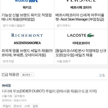
워키오
베르사체 코리아
기능성 신발 브랜드 워키오 직영점
베르사체코리아 신세계 여주아울
매니저 채용(판매영업)
렛- Asst Store Manager (부점장급)
채용
경기 수원시 팔달구
경기 여주시
ASCENTASKKOREA
아데코코리아
외국계 명품 브랜드 세일즈 채용(까
[동일라코스테] 본사 직영매장 신규
르띠에, 부쉐론, 오데마피게등)
오픈(성수점) 세일즈 채용
전국 지점
서울 성동구
긴급 채용관
광고안내
1
/ 1
㈜세정
디디에 두보(DIDIER DUBOT) 주얼리 판매사원 채용(수도권 지역)
서울 지점
급여협의
경력5년↑ 채용시까지
주얼리
준보석
시계
잡화