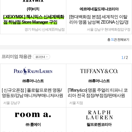
(주)비치
에르메네질도제냐코리아
[ XEXYMIX ] 젝시믹스 신세계백화
[현대백화점 본점] 세계적인 이탈
점 하남점 Store Manager 구인
리아 명품 남성복 ZEGNA 신입/경
력
경기 하남시 신세계百하남점
서울 강남구 현대백화점압구정
총
31
건 전체보기
프리미엄 채용관
광고안내
1
/ 2
㈜휴머니스트
㈜휴머니스트
[ 신규오픈점 ] 폴로랄프로렌 명동/
[Tiffany&co] 명품 주얼리 티파니 코
영등포/강남 매니저/부매니저/사원
리아 전국 점장/부점장/판매사원
서울 강남구
서울 지점
㈜ 룸에이
랄프로렌코리아