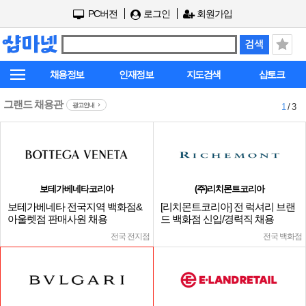
PC버전
로그인
회원가입
채용정보
인재정보
지도검색
샵토크
그랜드 채용관
광고안내
1
/ 3
보테가베네타코리아
(주)리치몬트코리아
보테가베네타 전국지역 백화점&
[리치몬트코리아] 전 럭셔리 브랜
아울렛점 판매사원 채용
드 백화점 신입/경력직 채용
전국 전지점
전국 백화점