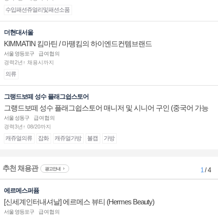
수입패션쥬얼리및패션소품
더현대서울
KIMMATIN 킴마틴 / 마뗑킴의 하이엔드컨템브랜드
서울 영등포구
급여협의
경력2년↑ 채용시까지
의류
그랭드보떼 성수 플래그쉽스토어
그랭드보떼 성수 플래그쉽스토어 매니저 및 시니어 구인 (중국어 가능
자)
서울 성동구
급여협의
경력3년↑ 08/20까지
캐쥬얼의류
잡화
캐쥬얼가방
볼캡
가방
추천 채용관
광고안내
1
/ 4
에르메스퍼퓸
[신세계인터내셔날] 에르메스 뷰티 (Hermes Beauty)
서울 영등포구
급여협의