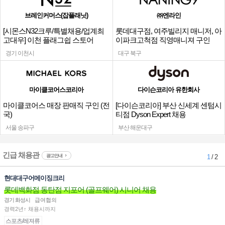
브레인커머스(잡플래닛)
㈜엔라인
[시몬스N32크루/특별채용/업계최
롯데대구점, 여주빌리지 매니저, 아
고대우] 이천 플래그쉽 스토어
이파크고척점 직영매니져 구인
경기 이천시
대구 북구
마이클코어스코리아
다이슨코리아 유한회사
마이클코어스 매장 판매직 구인 (전
[다이슨코리아] 부산 신세계 센텀시
국)
티점 Dyson Expert 채용
서울 송파구
부산 해운대구
긴급 채용관
광고안내
1
/ 2
현대대구어메이징크리
롯데백화점 동탄점 지포어 (골프웨어) 시니어 채용
경기 화성시
급여협의
경력2년↑ 채용시까지
스포츠/레져류