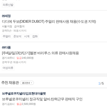
의류신발
㈜세정
디디에 두보(DIDIER DUBOT) 주얼리 판매사원 채용(수도권 지역)
서울 지점
급여협의
경력5년↑ 채용시까지
주얼리
준보석
시계
잡화
㈜다폼
[주4일/일13만/단기]멜본 바리루스 의류 판매사원채용
경기 파주시
일급
140,000원
경력무관 채용시까지
여성의류
추천 채용관
광고안내
1
/ 5
브루넬로쿠치넬리/김포현대아울렛
브루넬로쿠치넬리 정규직및 알바.탄력근무 판매직 구인
경기 김포시
월급
2,500,000원