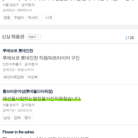
계대전 판매사원 채용
서울 강남구
급여협의
경력8년↑ 09/05까지
명품
주얼리
럭셔리
시계
신상 채용관
더보기
1
/ 14
루에브르 롯데인천
루에브르 롯데인천 직원/파트타이머 구인
인천 미추홀구
급여협의
경력2년↑ 채용시까지
패션의류잡화
여성복
톰브라운여성(롯데월드타워점)
패션을사랑하는열정을가진직원찾습니다.
서울 송파구
급여협의
경력7년↑ 10/31까지
남성
잡화
향수
Flower in the ashes