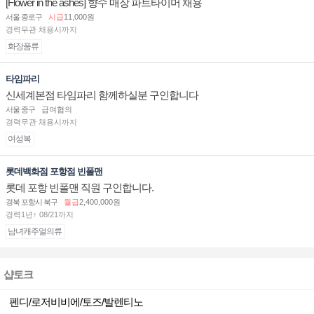
[Flower in the ashes] 향수 매장 파트타이머 채용
서울 종로구
시급
11,000원
경력무관 채용시까지
화장품류
타임파리
신세계본점 타임파리 함께하실분 구인합니다
서울 중구
급여협의
경력무관 채용시까지
여성복
롯데백화점 포항점 빈폴맨
롯데 포항 빈폴맨 직원 구인합니다.
경북 포항시 북구
월급
2,400,000원
경력1년↑ 08/21까지
남녀캐주얼의류
샵토크
펜디/로저비비에/토즈/발렌티노