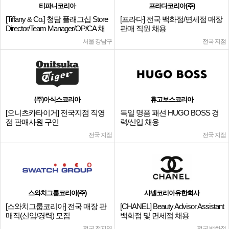
티파니코리아
프라다코리아(주)
[Tiffany & Co.] 청담 플래그십 Store
[프라다] 전국 백화점/면세점 매장
Director/Team Manager/OP/CA 채
판매 직원 채용
용
서울 강남구
전국 지점
(주)아식스코리아
휴고보스코리아
[오니츠카타이거] 전국지점 직영
독일 명품 패션 HUGO BOSS 경
점 판매사원 구인
력/신입 채용
전국 지점
전국 지점
스와치그룹코리아(주)
샤넬코리아유한회사
[스와치그룹코리아] 전국 매장 판
[CHANEL] Beauty Advisor Assistant
매직(신입/경력) 모집
백화점 및 면세점 채용
전국 전지역
전국 백화점