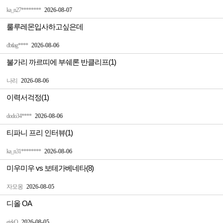
ka_n27********
2026-08-07
룰루레몬입사하고싶은데
dbtlag****
2026-08-06
불가리 까르띠에 부쉐론 반클리프(1)
나리
2026-08-06
이력서걱정(1)
dodo34****
2026-08-06
티파니 프리 인터뷰(1)
ka_n31********
2026-08-06
미우미우 vs 보테가베네타(8)
자모옹
2026-08-05
디올 OA
ejzkQ
2026-08-05