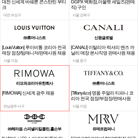
대전 신세계 바쉐론 콘스탄틴 부티
GGPX 백화점,아울렛 세일즈(판매
크
직) 구인
대전 유성구
서울 강북구
㈜휴머니스트
신원글로벌
[LouisVuitton] 루이비통 코리아 전국
[CANALI] 이탈리아 럭셔리 맨즈 까
매장 점장/팀매니저/판매사원 채용
날리 매장 본사직영 판매사원 채용
서울 지점
서울 중구
리모와코리아유한회사
㈜휴머니스트
[RIMOWA] 신세계 광주 채용
[Tiffany&co] 명품 주얼리 티파니 코
리아 전국 점장/부점장/판매사원
전남광주 서구
서울 지점
㈜헤라음 스피넬리킬콜린,홀슨부
유메르컴퍼니