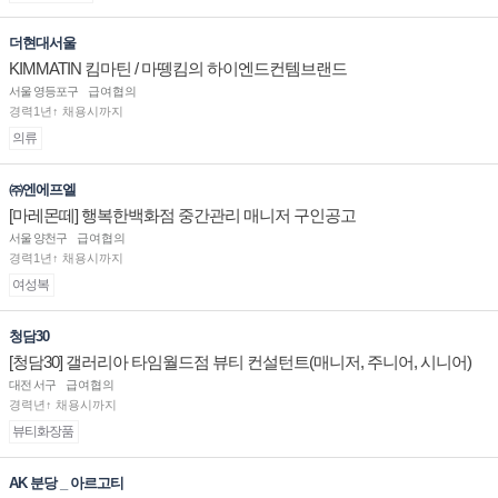
더현대서울
KIMMATIN 킴마틴 / 마뗑킴의 하이엔드컨템브랜드
서울 영등포구
급여협의
경력1년↑ 채용시까지
의류
㈜엔에프엘
[마레몬떼] 행복한백화점 중간관리 매니저 구인공고
서울 양천구
급여협의
경력1년↑ 채용시까지
여성복
청담30
[청담30] 갤러리아 타임월드점 뷰티 컨설턴트(매니저, 주니어, 시니어)
채용
대전 서구
급여협의
경력년↑ 채용시까지
뷰티화장품
AK 분당 _ 아르고티