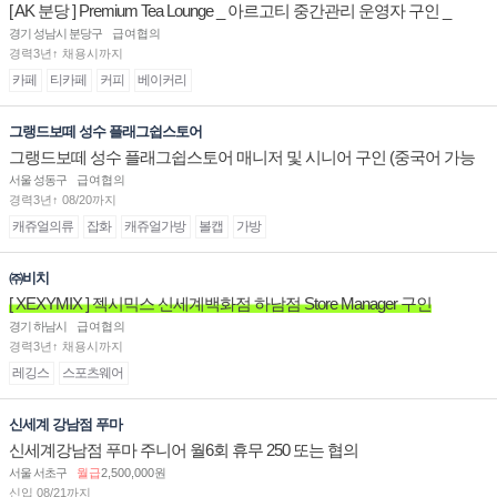
[ AK 분당 ] Premium Tea Lounge _ 아르고티 중간관리 운영자 구인 _
경기 성남시 분당구
급여협의
경력3년↑ 채용시까지
카페
티카페
커피
베이커리
그랭드보떼 성수 플래그쉽스토어
그랭드보떼 성수 플래그쉽스토어 매니저 및 시니어 구인 (중국어 가능
자)
서울 성동구
급여협의
경력3년↑ 08/20까지
캐쥬얼의류
잡화
캐쥬얼가방
볼캡
가방
㈜비치
[ XEXYMIX ] 젝시믹스 신세계백화점 하남점 Store Manager 구인
경기 하남시
급여협의
경력3년↑ 채용시까지
레깅스
스포츠웨어
신세계 강남점 푸마
신세계강남점 푸마 주니어 월6회 휴무 250 또는 협의
서울 서초구
월급
2,500,000원
신입 08/21까지