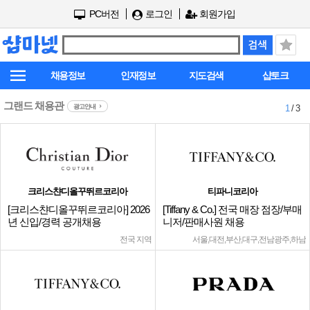
PC버전
로그인
회원가입
채용정보
인재정보
지도검색
샵토크
그랜드 채용관
광고안내
1
/ 3
크리스챤디올꾸뛰르코리아
티파니코리아
[크리스챤디올꾸뛰르코리아] 2026
[Tiffany & Co.] 전국 매장 점장/부매
년 신입/경력 공개채용
니저/판매사원 채용
전국 지역
서울,대전,부산,대구,전남광주,하남