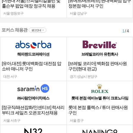
[더현대 서울] 스피넬리킬콜린 및
[유메르/메르레브] 현대백화점 압구
홀슨부 팝업 매장 정규직 채용
정본점 매니저 구인
서울 영등포구
서울 강남구
포커스 채용관
광고안내
1
/ 4
해피랜드코퍼레이션
브레빌코리아 유한회사
[유아,대전] 롯데백화점 대전점 압
[브레빌 코리아] 백화점 판매사원
소바 매니저 구인
구인(현대 판교)
대전 서구
경기 성남시 분당구
㈜사람인에이치에스
롯데 본점 에비뉴엘 튜더 크로노다임
[정규직/패션잡화/인센티브] 럭셔리
롯데 본점 롤렉스 / 튜더 판매사원
부티크 세일즈 오픈포지션채용
구인
서울 서초구
서울 중구