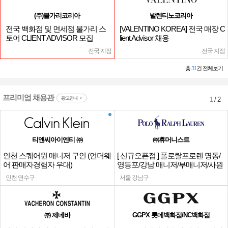
(주)불가리코리아
발렌티노코리아
전국 백화점 및 면세점 불가리 스
[VALENTINO KOREA] 전국 매장 C
토어 CLIENT ADVISOR 모집
lient Advisor 채용
전국 지점
전국 지점
총
31
건 전체보기
프리미엄 채용관
광고안내
1
/ 2
티앤씨아이엔티 ㈜
㈜휴머니스트
인천 스퀘어원 매니저 구인 (언더웨
[ 신규오픈점 ] 폴로랄프로렌 명동/
어 판매자경험자 우대)
영등포/강남 매니저/부매니저/사원
인천 연수구
서울 강남구
㈜ 제네바
GGPX 롯데백화점/NC백화점