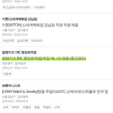
경력3년↑ 채용시까지
최고급캐시미어스웨터
니트웨어
키톤/신세계백화점 강남점
키톤(KITON) 신세계백화점 강남점 직영 직원 채용
서울 서초구
급여협의
경력3년↑ 채용시까지
여성의류
남성의류
악세사리
탑텐키즈 / NC 중앙로역점
탑텐키즈 [NC 중앙로역점] 매장 매니저 채용 (중간관리)
대전 중구
급여협의
경력1년↑ 채용시까지
아동복
㈜휴머니스트
[LVMH Watch & Jewelry]명품 주얼리&와치 쇼메/프레드/위블로 전국 점
장/부점장/판매사원 채용
서울 강남구
급여협의
경력10년↑ 09/05까지
쇼메
프레드
위블로
명품
주얼리
시계