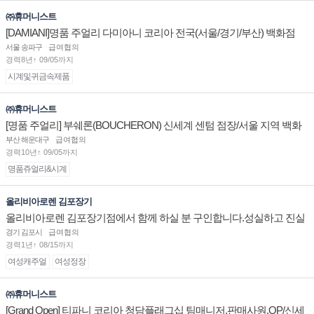
㈜휴머니스트
[DAMIANI]명품 주얼리 다미아니 코리아 전국(서울/경기/부산) 백화점
부점장/판매사원 채용
서울 송파구
급여협의
경력8년↑ 09/05까지
시계및귀금속제품
㈜휴머니스트
[명품 주얼리] 부쉐론(BOUCHERON) 신세계 센텀 점장/서울 지역 백화
점 판매사원 채용
부산 해운대구
급여협의
경력10년↑ 09/05까지
명품쥬얼리&시계
올리비아로렌 김포장기
올리비아로렌 김포장기점에서 함께 하실 분 구인합니다.성실하고 진실
된 마음 하나면 됩니다.
경기 김포시
급여협의
경력1년↑ 08/15까지
여성캐주얼
여성정장
㈜휴머니스트
[Grand Open] 티파니 코리아 청담플래그십 팀매니저,판매사원,OP/신세