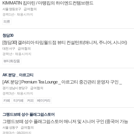
KIMMATIN 킴마틴 / 마뗑킴의 하이엔드컨템브랜드
서울 영등포구
급여협의
경력1년↑ 채용시까지
의류
청담30
[청담30] 갤러리아 타임월드점 뷰티 컨설턴트(매니저, 주니어, 시니어)
채용
대전 서구
급여협의
경력년↑ 채용시까지
뷰티화장품
AK 분당 _ 아르고티
[ AK 분당 ] Premium Tea Lounge _ 아르고티 중간관리 운영자 구인 _
경기 성남시 분당구
급여협의
경력3년↑ 채용시까지
카페
티카페
커피
베이커리
그랭드보떼 성수 플래그쉽스토어
그랭드보떼 성수 플래그쉽스토어 매니저 및 시니어 구인 (중국어 가능
자)
서울 성동구
급여협의
경력3년↑ 08/20까지