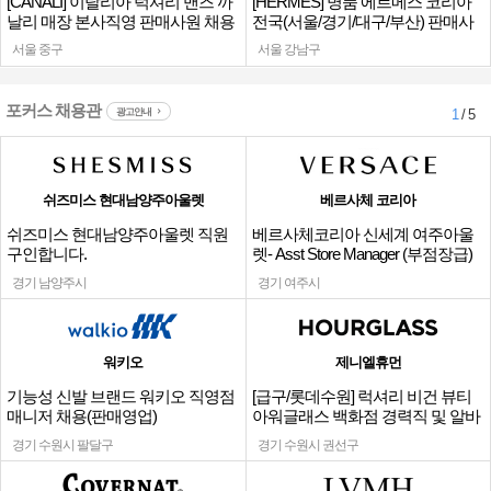
[CANALI] 이탈리아 럭셔리 맨즈 까
[HERMES] 명품 에르메스 코리아
날리 매장 본사직영 판매사원 채용
전국(서울/경기/대구/부산) 판매사
원
서울 중구
서울 강남구
포커스 채용관
광고안내
1
/ 5
쉬즈미스 현대남양주아울렛
베르사체 코리아
쉬즈미스 현대남양주아울렛 직원
베르사체코리아 신세계 여주아울
구인합니다.
렛- Asst Store Manager (부점장급)
채용
경기 남양주시
경기 여주시
워키오
제니엘휴먼
기능성 신발 브랜드 워키오 직영점
[급구/롯데수원] 럭셔리 비건 뷰티
매니저 채용(판매영업)
아워글래스 백화점 경력직 및 알바
채용
경기 수원시 팔달구
경기 수원시 권선구