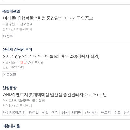
㈜엔에프엘
[마레몬떼] 행복한백화점 중간관리 매니저 구인공고
서울 양천구
급여협의
경력1년↑ 채용시까지
여성복
신세계 강남점 푸마
신세계강남점 푸마 주니어 월6회 휴무 250(경력자 협의)
서울 서초구
월급
2,500,000원
신입 08/21까지
의류신발
신성통상
[ANDZ] 앤드지 롯데백화점 일산점 중간관리자(매니저) 구인
경기 고양시 일산동구
급여협의
경력3년↑ 채용시까지
남성캐주얼정장
캐주얼
셋업
정장
남성
캐릭터
신성통상
앤드지
수트
남
더현대서울