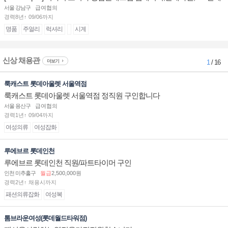
계대전 판매사원 채용
서울 강남구
급여협의
경력8년↑ 09/06까지
명품
주얼리
럭셔리
시계
신상 채용관
더보기
1
/ 16
룩캐스트 롯데아울렛 서울역점
룩캐스트 롯데아울렛 서울역점 정직원 구인합니다
서울 용산구
급여협의
경력1년↑ 09/04까지
여성의류
여성잡화
루에브르 롯데인천
루에브르 롯데인천 직원/파트타이머 구인
인천 미추홀구
월급
2,500,000원
경력2년↑ 채용시까지
패션의류잡화
여성복
톰브라운여성(롯데월드타워점)