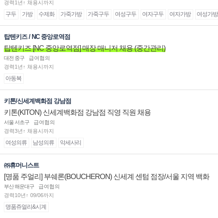
경력1년↑ 채용시까지
구두
가방
수제화
가죽가방
가죽구두
여성구두
여자구두
여자가방
여성가방
탑텐키즈 / NC 중앙로역점
탑텐키즈 [NC 중앙로역점] 매장 매니저 채용 (중간관리)
대전 중구
급여협의
경력1년↑ 채용시까지
아동복
키톤/신세계백화점 강남점
키톤(KITON) 신세계백화점 강남점 직영 직원 채용
서울 서초구
급여협의
경력3년↑ 채용시까지
여성의류
남성의류
악세사리
㈜휴머니스트
[명품 주얼리] 부쉐론(BOUCHERON) 신세계 센텀 점장/서울 지역 백화
점 판매사원 채용
부산 해운대구
급여협의
경력10년↑ 09/06까지
명품쥬얼리&시계