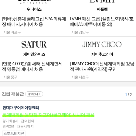
위니어스
피플렙
[커버낫] 홍대 플래그십 SPA 의류매
LVMH 패션 그룹 (셀린느/지방시/로
장 매니저,시니어 채용
에베/쇼메/루이비통 외)
서울 마포구
서울 강남구
케이앤와이즈
지미추코리아
[연봉 4,000만원] 세터 신세계면세
[JIMMY CHOO] 신세계백화점 강남
점 명동점 매니저 채용
점 판매사원(계약직) 구인
서울 중구
서울 서초구
긴급 채용관
광고안내
1
/ 2
현대대구어메이징크리
롯데백화점 동탄점 지포어 (골프웨어) 시니어 채용
경기 화성시
급여협의
경력2년↑ 채용시까지
스포츠/레져류