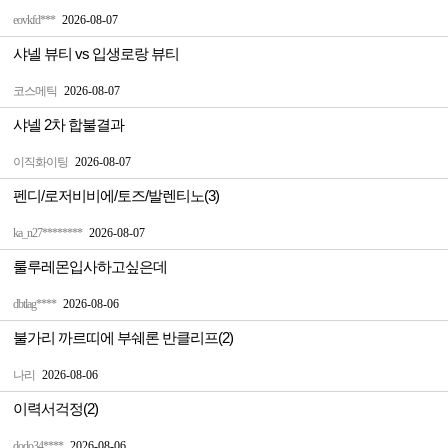
eovkfd***
2026-08-07
샤넬 뷰티 vs 입생로랑 뷰티
코스메틱
2026-08-07
샤넬 2차 합불결과
이직화이팅
2026-08-07
펜디/로저비비에/토즈/발렌티노(3)
ka_n27********
2026-08-07
룰루레몬입사하고싶은데
dbtlag****
2026-08-06
불가리 까르띠에 부쉐론 반클리프(2)
나리
2026-08-06
이력서걱정(2)
dodo34****
2026-08-06