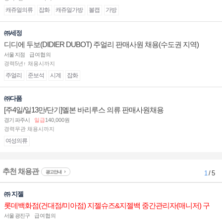
캐쥬얼의류
잡화
캐쥬얼가방
볼캡
가방
㈜세정
디디에 두보(DIDIER DUBOT) 주얼리 판매사원 채용(수도권 지역)
서울 지점
급여협의
경력5년↑ 채용시까지
주얼리
준보석
시계
잡화
㈜다폼
[주4일/일13만/단기]멜본 바리루스 의류 판매사원채용
경기 파주시
일급
140,000원
경력무관 채용시까지
여성의류
추천 채용관
광고안내
1
/ 5
㈜ 지젤
롯데백화점(건대점/미아점) 지젤슈즈&지젤백 중간관리자(매니저) 구
인합니다
서울 광진구
급여협의