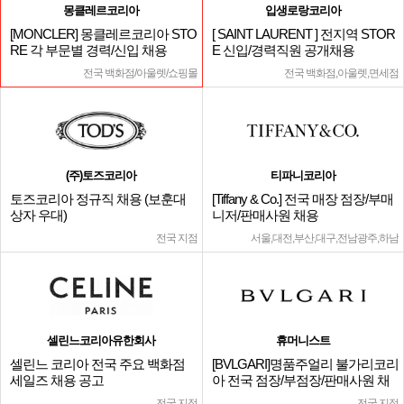
몽클레르코리아
입생로랑코리아
[MONCLER] 몽클레르코리아 STO
[ SAINT LAURENT ] 전지역 STOR
RE 각 부문별 경력/신입 채용
E 신입/경력직원 공개채용
전국 백화점/아울렛/쇼핑몰
전국 백화점,아울렛,면세점
(주)토즈코리아
티파니코리아
토즈코리아 정규직 채용 (보훈대
[Tiffany & Co.] 전국 매장 점장/부매
상자 우대)
니저/판매사원 채용
전국 지점
서울,대전,부산,대구,전남광주,하남
셀린느코리아유한회사
휴머니스트
셀린느 코리아 전국 주요 백화점
[BVLGARI]명품주얼리 불가리코리
세일즈 채용 공고
아 전국 점장/부점장/판매사원 채
용
전국 지점
전국 지점