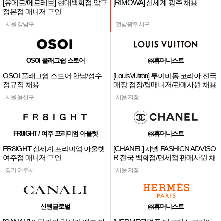
[유메르/메르레브] 현대백화점 압구
[RIMOWA] 신세계 광주 채용
정본점 매니저 구인
서울 강남구
전남광주 서구
OSOI 플래그쉽 스토어
㈜휴머니스트
OSOI 플래그쉽 스토어 한남/성수
[LouisVuitton] 루이비통 코리아 전국
정규직 채용
매장 점장/팀매니저/판매사원 채용
서울 용산구
서울 지점
FR8IGHT / 여주 프리미엄 아울렛
㈜휴머니스트
FR8IGHT 신세계 프리미엄 아울렛
[CHANEL] 샤넬 FASHION ADVISO
여주점 매니저 구인
R 전국 백화점/면세점 판매사원 채
용
경기 여주시
서울 지점
신원글로벌
㈜휴머니스트