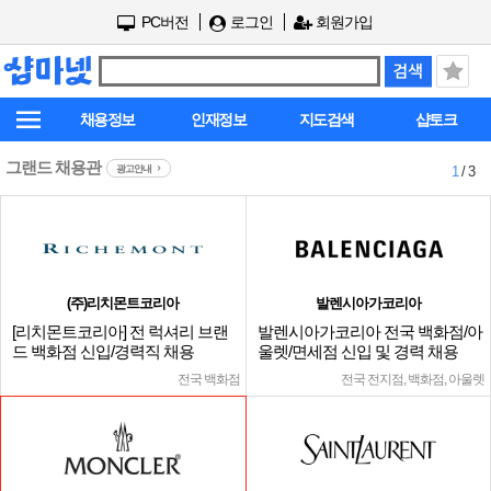
PC버전
로그인
회원가입
채용정보
인재정보
지도검색
샵토크
그랜드 채용관
광고안내
1
/ 3
(주)리치몬트코리아
발렌시아가코리아
[리치몬트코리아] 전 럭셔리 브랜
발렌시아가코리아 전국 백화점/아
드 백화점 신입/경력직 채용
울렛/면세점 신입 및 경력 채용
전국 백화점
전국 전지점, 백화점, 아울렛