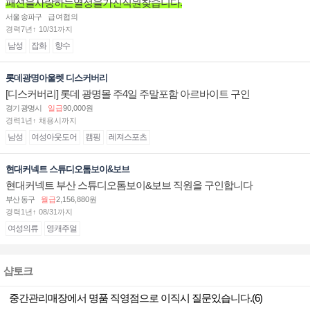
패션을사랑하는열정을가진직원찾습니다.
서울 송파구
급여협의
경력7년↑ 10/31까지
남성
잡화
향수
롯데광명아울렛 디스커버리
[디스커버리] 롯데 광명몰 주4일 주말포함 아르바이트 구인
경기 광명시
일급
90,000원
경력1년↑ 채용시까지
남성
여성아웃도어
캠핑
레져스포츠
현대커넥트 스튜디오톰보이&보브
현대커넥트 부산 스튜디오톰보이&보브 직원을 구인합니다
부산 동구
월급
2,156,880원
경력1년↑ 08/31까지
여성의류
영캐주얼
샵토크
중간관리매장에서 명품 직영점으로 이직시 질문있습니다.(6)