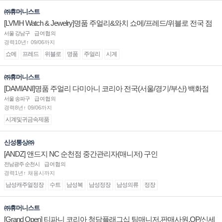
㈜휴머니스트
[LVMH Watch & Jewelry]명품 주얼리&와치 쇼메/프레드/위블로 전국 점
장/부점장/판매사원 채용
서울 강남구
급여협의
경력10년↑ 09/06까지
쇼메
프레드
위블로
명품
주얼리
시계
㈜휴머니스트
[DAMIANI]명품 주얼리 다미아니 코리아 전국(서울/경기/부산) 백화점
부점장/판매사원 채용
서울 송파구
급여협의
경력8년↑ 09/06까지
시계및귀금속제품
신성통상㈜
[ANDZ] 앤드지 NC 순천점 중간관리자(매니저) 구인
전남광주 순천시
급여협의
경력1년↑ 채용시까지
남성캐주얼정장
수트
남성복
남성정장
남성의류
정장
㈜휴머니스트
[Grand Open] 티파니 코리아 청담플래그십 팀매니저,판매사원,OP/신세