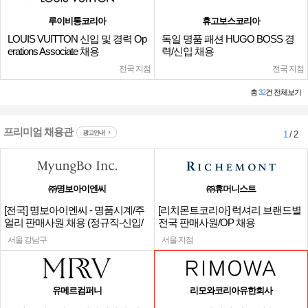
루이비통코리아
휴고보스코리아
LOUIS VUITTON 신입 및 경력 Op
독일 명품 패션 HUGO BOSS 경
erations Associate 채용
력/신입 채용
전국 지점
전국 지점
총
32
건 전체보기
프리미엄 채용관
광고안내
1
/ 2
㈜명보아이엔씨
㈜휴머니스트
[전국] 명보아이엔씨 - 명품시계/주
[리치몬트코리아] 럭셔리 브랜드별
얼리 판매사원 채용 (정규직-신입/
전국 판매사원/OP 채용
경력)
서울 강남구
서울 지점
유메르컴퍼니
리모와코리아유한회사