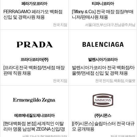
페라가모코리아
티파니코리아
FERRAGAMO 페라가모 백화점
[Tiffany & Co.] 전국 매장 점장/부매
신입 및 경력사원 채용
니저/판매사원 채용
전국 지점
서울,대전,부산,대구,전남광주,하남
프라다코리아(주)
발렌시아가코리아
[프라다] 전국 백화점/면세점 매장
발렌시아가코리아 전국 백화점/아
판매 직원 채용
울렛/면세점 신입 및 경력 채용
전국 지점
전국 전지점, 백화점, 아울렛
에르메네질도제냐코리아
(주)시몬스
[현대백화점 본점] 세계적인 이탈
[(주)시몬스] 슬립마스터 전국 대규
리아 명품 남성복 ZEGNA 신입/경
모 공개채용
력
서울 강남구 현대백화점압구정
전국 지역 백화점