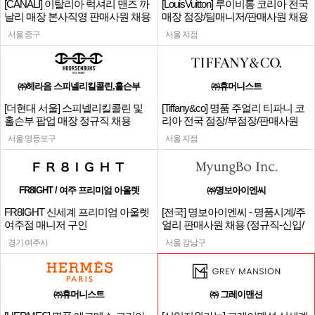
[CANALI] 이탈리아 럭셔리 맨즈 까
[LouisVuitton] 루이비통 코리아 전국
날리 매장 본사직영 판매사원 채용
매장 점장/팀매니저/판매사원 채용
서울 중구
서울 지점
㈜헤라음 스피넬리킬콜린,홀슨부
㈜휴머니스트
[더현대 서울] 스피넬리킬콜린 및
[Tiffany&co] 명품 주얼리 티파니 코
홀슨부 팝업 매장 정규직 채용
리아 전국 점장/부점장/판매사원
서울 영등포구
서울 지점
FR8IGHT / 여주 프리미엄 아울렛
㈜명보아이엔씨
FR8IGHT 신세계 프리미엄 아울렛
[전국] 명보아이엔씨 - 명품시계/주
여주점 매니저 구인
얼리 판매사원 채용 (정규직-신입/
경력)
경기 여주시
서울 강남구
㈜휴머니스트
㈜ 그레이맨션