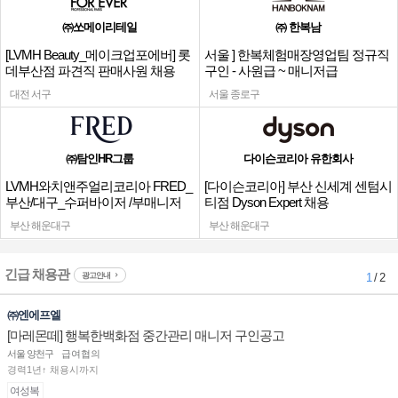
㈜쏘메이리테일
㈜ 한복남
[LVMH Beauty_메이크업포에버] 롯
서울 ] 한복체험매장영업팀 정규직
데부산점 파견직 판매사원 채용
구인 - 사원급 ~ 매니저급
대전 서구
서울 종로구
㈜탐인HR그룹
다이슨코리아 유한회사
LVMH와치앤주얼리코리아 FRED_
[다이슨코리아] 부산 신세계 센텀시
부산/대구_수퍼바이저 /부매니저
티점 Dyson Expert 채용
채용
부산 해운대구
부산 해운대구
긴급 채용관
광고안내
1
/ 2
㈜엔에프엘
[마레몬떼] 행복한백화점 중간관리 매니저 구인공고
서울 양천구
급여협의
경력1년↑ 채용시까지
여성복