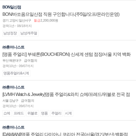
BON일산점
BON/바쏘옴므일산점 직원 구인합니다.(주5일/오프/온라인운영)
경기 고양시 일산서구
월급
2,200,000원
경력1년↑ 08/18까지
남성정장
남성캐주얼
㈜휴머니스트
[명품 주얼리] 부쉐론(BOUCHERON) 신세계 센텀 점장/서울 지역 백화
점 판매사원 채용
부산 해운대구
급여협의
경력10년↑ 09/07까지
명품쥬얼리&시계
㈜휴머니스트
[LVMH Watch & Jewelry]명품 주얼리&와치 쇼메/프레드/위블로 전국 점
장/부점장/판매사원 채용
서울 강남구
급여협의
경력10년↑ 09/07까지
쇼메
프레드
위블로
명품
주얼리
시계
㈜휴머니스트
[DAMIANI]명품 주얼리 다미아니 코리아 전국(서울/경기/부산) 백화점