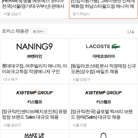
[HERMES] 명품 에르메스 코리아
[신입지원가능] 그레이맨션 신세계
전국(서울/경기/대구/부산) 판매사
백화점 하남스타필드점 매니저 채
원
용
서울 강남구
경기 하남시
포커스 채용관
광고안내
1
/ 4
㈜엔라인
아데코코리아
롯데대구점, 여주빌리지 매니저, 아
[동일라코스테] 본사 직영매장 신규
이파크고척점 직영매니져 구인
오픈(성수점) 세일즈 채용
대구 북구
서울 성동구
키스템프
키스템프
[정규직/인센티브/복지포인트] 유명
[정규직/전국] 글로벌 럭셔리 브랜
정장 브랜드 Sales 대규모 채용
드 판매(Sales) 대규모 채용
서울 송파구
서울 지점