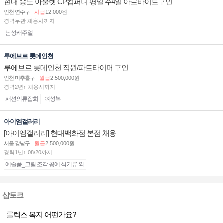
현대 송도 아울렛 CP컴퍼니 평일 주4일 아르바이트구인
인천 연수구
시급
12,000원
경력무관 채용시까지
남성캐주얼
루에브르 롯데인천
루에브르 롯데인천 직원/파트타이머 구인
인천 미추홀구
월급
2,500,000원
경력2년↑ 채용시까지
패션의류잡화
여성복
아이엠갤러리
[아이엠갤러리] 현대백화점 본점 채용
서울 강남구
월급
2,500,000원
경력1년↑ 08/20까지
예술품_그림 조각 공예 식기류 외
샵토크
롤렉스 복지 어떤가요?