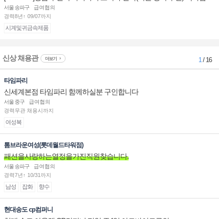
부점장/판매사원 채용
서울 송파구
급여협의
경력8년↑ 09/07까지
시계및귀금속제품
신상 채용관
더보기
1
/ 16
타임파리
신세계본점 타임파리 함께하실분 구인합니다
서울 중구
급여협의
경력무관 채용시까지
여성복
톰브라운여성(롯데월드타워점)
패션을사랑하는열정을가진직원찾습니다.
서울 송파구
급여협의
경력7년↑ 10/31까지
남성
잡화
향수
현대송도 cp컴퍼니