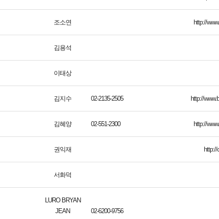
조소연
http://www
김용석
이태상
김지수
02-2135-2505
http://www.
김혜양
02-551-2300
http://ww
권익재
http://
서화덕
LURO BRYAN
JEAN
02-6200-9756