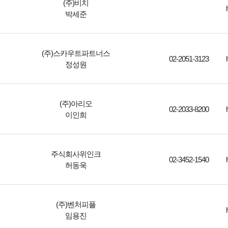
(주)비치
박세준
(주)스카우트파트너스
02-2051-3123
정성원
(주)아리오
02-2033-8200
이인희
주식회사위인크
02-3452-1540
허동욱
(주)벤처피플
임용진