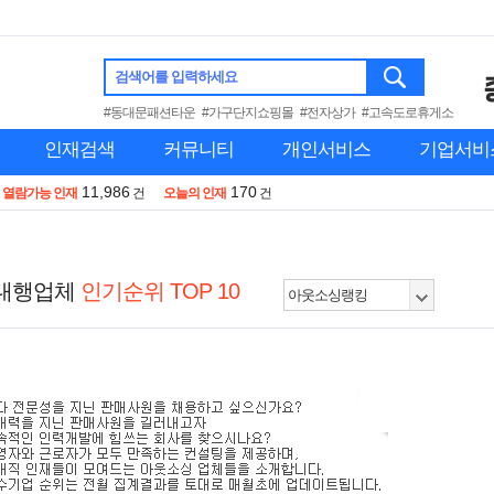
검색어를 입력하세요
#동대문패션타운
#가구단지쇼핑몰
#전자상가
#고속도로휴게소
인재검색
커뮤니티
개인서비스
기업서비
11,986
170
열람가능 인재
건
오늘의 인재
건
용대행업체
인기순위 TOP 10