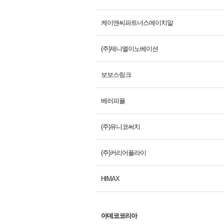
케이앤씨파트너스에이치알
(주)제니엘이노베이션
보보스링크
베러피플
(주)유니코써치
(주)커리어플라이
HIMAX
아데코코리아