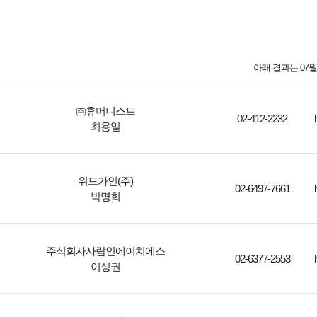
아래 결과는 07
㈜휴머니스트
02-412-2232
최용일
위드가인(주)
02-6497-7661
박명희
주식회사사람인에이치에스
02-6377-2553
이성권