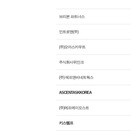
브리본 파트너스
인트로맨(주)
(주)모아스카우트
주식회사위인크
(주) 에프앤비네트웍스
ASCENTASKKOREA
(주)에프에이모스트
키스템프