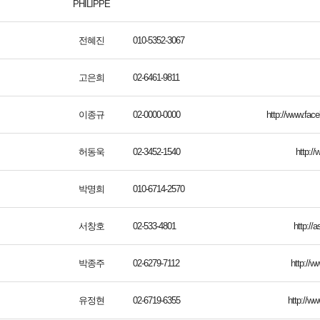
PHILIPPE
전혜진
010-5352-3067
고은희
02-6461-9811
이종규
02-0000-0000
http://www.fa
허동욱
02-3452-1540
http:/
박명희
010-6714-2570
서창호
02-533-4801
http://
박종주
02-6279-7112
http://w
유정현
02-6719-6355
http://ww