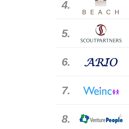
4.
5.
6.
7.
8.