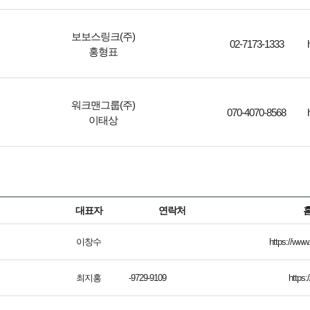
보보스링크(주)
02-7173-1333
홍형표
워크맨그룹(주)
070-4070-8568
이태상
대표자
연락처
이창수
https://www
최지홍
-9729-9109
https: