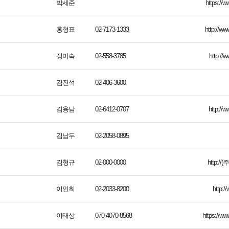
박세준
https://w
홍형표
02-7173-1333
http://ww
정미숙
02-558-3785
http://w
김진석
02-406-3600
김용남
02-6412-0707
http://
김남두
02-2058-0895
김형규
02-000-0000
http:
이인희
02-2033-8200
http://
이태상
070-4070-8568
https://w