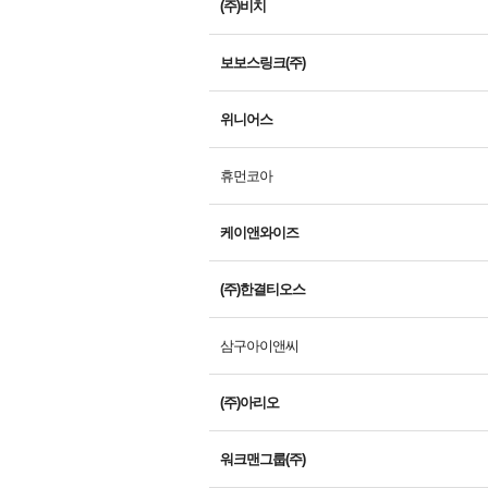
(주)비치
보보스링크(주)
위니어스
휴먼코아
케이앤와이즈
(주)한결티오스
삼구아이앤씨
(주)아리오
워크맨그룹(주)