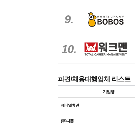
9.
10.
파견/채용대행업체 리스트
기업명
제니엘휴먼
(주)다폼