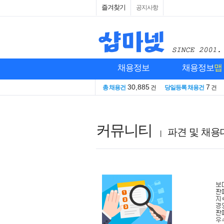
즐겨찾기
공지사항
채용정보
채용정보
맵
30,885
7
총 채용건
건
당일등록 채용건
건
커뮤니티
파견 및 채
|