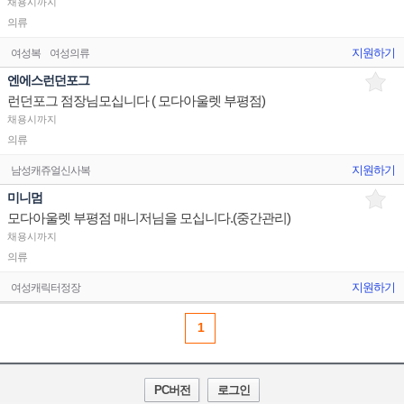
채용시까지
의류
지원하기
여성복
여성의류
엔에스런던포그
런던포그 점장님모십니다 ( 모다아울렛 부평점)
채용시까지
의류
지원하기
남성캐쥬얼신사복
미니멈
모다아울렛 부평점 매니저님을 모십니다.(중간관리)
채용시까지
의류
지원하기
여성캐릭터정장
1
PC버전
로그인