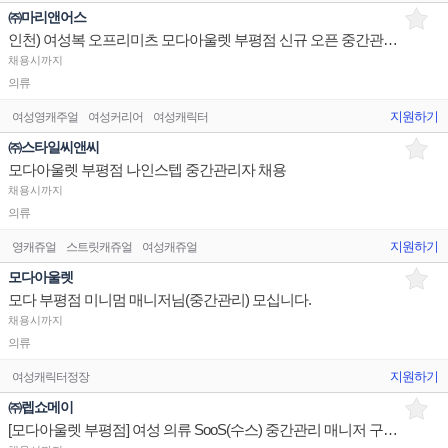
㈜마리앤어스
인천) 여성복 오프리미츠 모다아울렛 부평점 신규 오픈 중간관리자 구인
채용시까지
의류
지원하기
여성영캐주얼
여성커리어
여성캐릭터
㈜스타일씨앤씨
모다아울렛 부평점 나인스텝 중간관리자 채용
채용시까지
의류
지원하기
영캐쥬얼
스트릿캐쥬얼
여성캐쥬얼
모다아울렛
모다 부평점 미니멈 매니저님(중간관리) 모십니다.
채용시까지
의류
지원하기
여성캐릭터정장
㈜렙쇼메이
[모다아울렛 부평점] 여성 의류 SooS(수스) 중간관리 매니저 구인합니다.