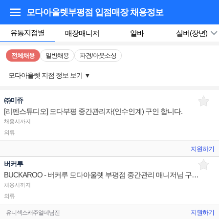
모다아울렛부평점 입점매장
채용정보
유통지점별
매장매니저
알바
실버(장년)
전체채용
일반채용
파견/아웃소싱
모다아울렛 지점 정보 보기
▼
㈜미쥬
[리펜스튜디오] 모다부평 중간관리자(인수인계) 구인 합니다.
채용시까지
의류
지원하기
버커루
BUCKAROO - 버커루 모다아울렛 부평점 중간관리 매니저님 구인합니다
채용시까지
의류
지원하기
유니섹스캐주얼데님진