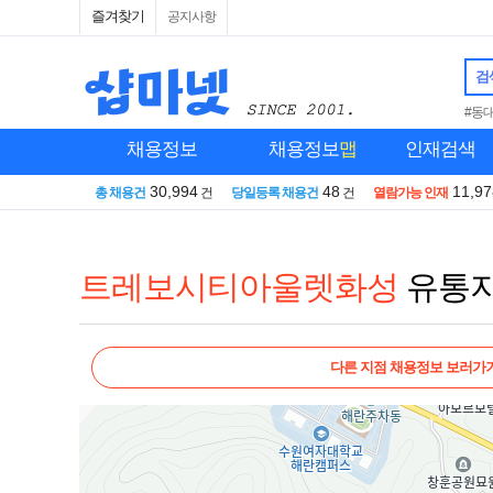
즐겨찾기
공지사항
검
#동
채용정보
채용정보
맵
인재검색
30,994
48
11,97
총 채용건
건
당일등록 채용건
건
열람가능 인재
트레보시티아울렛화성
유통
다른 지점 채용정보 보러가