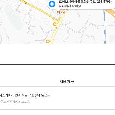
트레보시티아울렛화성(031-298-5799)
홈페이지 준비중
채용 제목
디스커버리 판매직원 구함 (주)5일근무
아웃도어
,
캠핑
,
레져스포츠