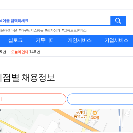
색어를 입력하세요
대문패션타운
#가구단지쇼핑몰
#전자상가
#고속도로휴게소
샵토크
커뮤니티
개인서비스
기업서비스
8
146
건
오늘의 인재
건
지점별
채용정보
기