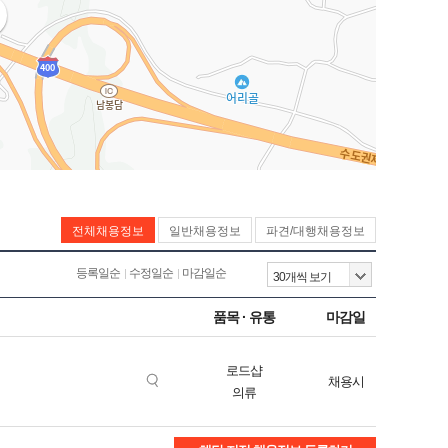
전체채용정보
일반채용정보
파견/대행채용정보
등록일순
수정일순
마감일순
품목 · 유통
마감일
로드샵
채용시
의류