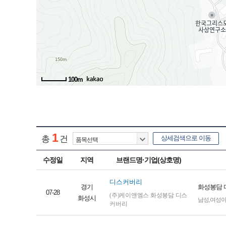
100m
1
총
건
상세검색으로 이동
수정일
지역
브랜드명·기업(상호명)
디스커버리
경기
화성봉담 
07-28
(주)케이앤엠스 화성봉담 디스
화성시
남성
,
여성
커버리