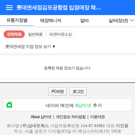
롯데면세점김포공항점 입점매장
채용정보
유통지점별
매장매니저
알바
실버(장년)
전체채용
일반채용
파견/아웃소싱
롯데면세점 지점 정보 보기
▼
등록된 채용 정보가 없습니다.
PC버전
로그인
네이버 메인에
#샵마넷
추가
|
|
About 샵마넷
개인정보 처리방침
이용약관
회사명:
(주)샵네트웍스
사업자등록번호:
114-87-01861
대표:
이인용
주소: 서울 금천구 디지털로9길 65 백상스타타워1차 508호