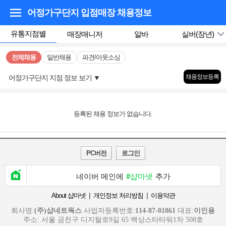
어정가구단지 입점매장
채용정보
유통지점별
매장매니저
알바
실버(장년)
전체채용
일반채용
파견/아웃소싱
채용정보등록
어정가구단지 지점 정보 보기
▼
등록된 채용 정보가 없습니다.
PC버전
로그인
네이버 메인에
#샵마넷
추가
|
|
About 샵마넷
개인정보 처리방침
이용약관
회사명:
(주)샵네트웍스
사업자등록번호:
114-87-01861
대표:
이인용
주소: 서울 금천구 디지털로9길 65 백상스타타워1차 508호