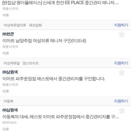
[편집샵 원더플레이스] 신세계 천안 EE PLACE 중간관리 매니저 채용
채용시까지
의류
지원하기
여성캐쥬얼의류
패션잡화
㈜썬큰
이마트 남양주점 여성의류 매니저 구인(이프네)
채용시까지
의류
지원하기
여성캐쥬얼
영스트리트
㈜삼원색
이마트 파주운정점 에스핏에서 중간관리자를 구인합니다.
채용시까지
의류
지원하기
아동복
㈜삼원색
아동복의 대세, 에스핏 이마트 파주운정점에서 중간관리자를 구인합니다.
09/05까지
의류