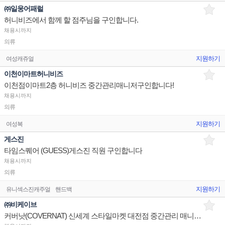
㈜일웅어패럴
허니비즈에서 함께 할 점주님을 구인합니다.
채용시까지
의류
지원하기
여성캐쥬얼
이천이마트허니비즈
이천점이마트2층 허니비즈 중간관리매니저구인합니다!
채용시까지
의류
지원하기
여성복
게스진
타임스퀘어 (GUESS)게스진 직원 구인합니다
채용시까지
의류
지원하기
유니섹스진캐주얼
핸드백
㈜비케이브
커버낫(COVERNAT) 신세계 스타일마켓 대전점 중간관리 매니저 채용