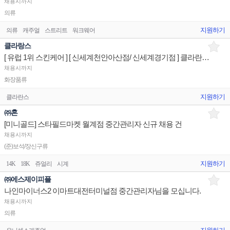
채용시까지
의류
지원하기
의류
캐주얼
스트리트
워크웨어
클라랑스
[ 유럽 1위 스킨케어 ] [ 신세계천안아산점/ 신세계경기점 ] 클라란스뷰티 매장 상품유지 판매전문직원
채용시까지
화장품류
지원하기
클라란스
㈜혼
[미니골드] 스타필드마켓 월계점 중간관리자 신규 채용 건
채용시까지
(준)보석/장신구류
지원하기
14K
18K
쥬얼리
시계
㈜에스제이피플
나인마이너스2 이마트대전터미널점 중간관리자님을 모십니다.
채용시까지
의류