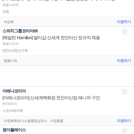
채용시까지
의류
지원하기
여성복
스와치그룹코리아㈜
[해밀턴 Hamilton] 멀티샵 신세계 천안아산 정규직 채용
채용시까지
(준)보석/장신구류
지원하기
명품시계
아레나코리아
[아레나코리아] 신세계백화점 천안아산점 매니저 구인
09/30까지
스포츠/레져류
지원하기
수영복/휘트니스용품중심의스
수영용품
원더플레이스