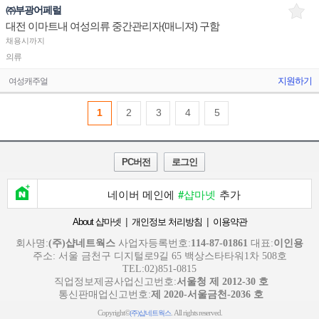
㈜부광어페럴
대전 이마트내 여성의류 중간관리자(매니져) 구함
채용시까지
의류
지원하기
여성캐주얼
1
2
3
4
5
PC버전
로그인
네이버 메인에
#샵마넷
추가
|
|
About 샵마넷
개인정보 처리방침
이용약관
회사명:
(주)샵네트웍스
사업자등록번호:
114-87-01861
대표:
이인용
주소: 서울 금천구 디지털로9길 65 백상스타타워1차 508호
TEL:02)851-0815
직업정보제공사업신고번호:
서울청 제 2012-30 호
통신판매업신고번호:
제 2020-서울금천-2036 호
Copyright©
. All rights reserved.
(주)샵네트웍스