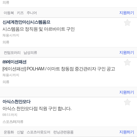
의류
지원하기
아동복
키즈
주니어
신세계천안아산시스템옴므
시스템옴므 정직원 및 아르바이트 구인
채용시까지
의류
지원하기
컨텀포러리
남성의류
㈜에이션패션
[에이션패션] POLHAM / 이마트 창동점 중간관리자 구인 공고
채용시까지
의류
지원하기
아식스천안모다
아식스 천안모다점 직원 구인 합니다.
08/11까지
스포츠/레져류
지원하기
운동화
신발
스포츠아웃도어
런닝관련용품