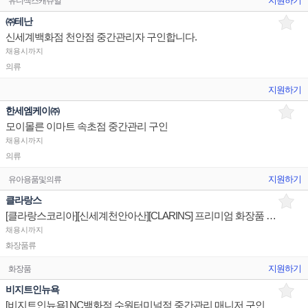
지원하기
유니섹스캐쥬얼
㈜테난
신세계백화점 천안점 중간관리자 구인합니다.
채용시까지
의류
지원하기
한세엠케이㈜
모이몰른 이마트 속초점 중간관리 구인
채용시까지
의류
지원하기
유아용품및의류
클라랑스
[클라랑스코리아][신세계천안아산][CLARINS] 프리미엄 화장품 스킨케어 백화점 매장 직원 채용 건 안내
채용시까지
화장품류
지원하기
화장품
비지트인뉴욕
[비지트인뉴욕] NC백화점 수원터미널점 중간관리 매니저 구인