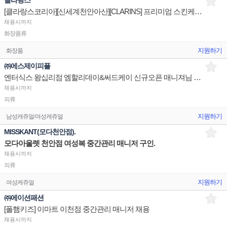
클라랑스
[클라랑스코리아][신세계천안아산][CLARINS] 프리미엄 스킨케어 화장품 백화점 매장 직원 채용 건 안내
채용시까지
화장품류
지원하기
화장품
㈜에스제이피플
엔터식스 왕십리점 엠할리데이&써드케이 신규오픈 매니져님 구인
채용시까지
의류
지원하기
남성캐쥬얼/여성캐쥬얼
MISSKANT(모다천안점).
모다아울렛 천안점 여성복 중간관리 매니저 구인.
채용시까지
의류
지원하기
여성케쥬얼
㈜에이션패션
[폴햄키즈] 이마트 이천점 중간관리 매니저 채용
채용시까지