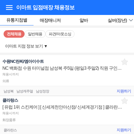
이마트 입점매장
채용정보
유통지점별
매장매니저
알바
실버(장년)
전체채용
일반채용
파견/아웃소싱
이마트 지점 정보 보기
▼
수원NC란찌/엠아이수트
NC 백화점 수원 터미널점 남성복 주5일 (평일3 주말2) 직원 구인합니다.
채용시까지
의류
지원하기
남성복
남성캐주얼
남성정장
클라랑스
[ 유럽 1위 스킨케어 ] [ 신세계천안아산점/ 신세계경기점 ] 클라란스뷰티 제품디스플레이 매장판매사원
채용시까지
화장품류
지원하기
클라란스