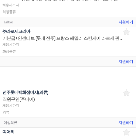
채용시까지
화장품류
지원하기
LaRose
㈜라로제코리아
기본급+인센티브 [롯데 전주] 프랑스 패밀리 스킨케어 라로제 판매사원 채용
채용시까지
화장품류
지원하기
전주롯데백화점미샤(의류)
직원구인(주니어)
채용시까지
의류
지원하기
여성의류
띠어리