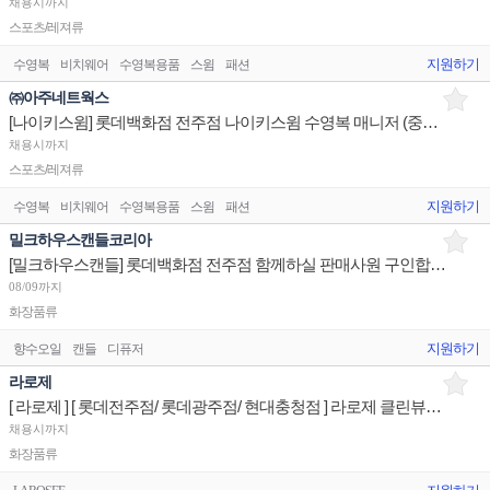
채용시까지
스포츠/레져류
지원하기
수영복
비치웨어
수영복용품
스윔
패션
㈜아주네트웍스
[나이키스윔] 롯데백화점 전주점 나이키스윔 수영복 매니저 (중간관리자) 모십니다.
채용시까지
스포츠/레져류
지원하기
수영복
비치웨어
수영복용품
스윔
패션
밀크하우스캔들코리아
[밀크하우스캔들] 롯데백화점 전주점 함께하실 판매사원 구인합니다.
08/09까지
화장품류
지원하기
향수오일
캔들
디퓨저
라로제
[ 라로제 ] [ 롯데전주점/ 롯데광주점/ 현대충청점 ] 라로제 클린뷰티 세일즈서포트 매장판매사원1
채용시까지
화장품류