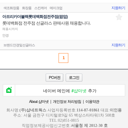
지원하기
색조화장품
화장품
스킨케어
메이크업
아프리카더블랙롯데백화점전주점(팝업)
롯데백화점 전주점 선글라스 판매사원 채용합니다.
채용시까지
안경
지원하기
브랜드안경및선글라스
1
PC버전
로그인
네이버 메인에
#샵마넷
추가
|
|
About 샵마넷
개인정보 처리방침
이용약관
회사명:
(주)샵네트웍스
사업자등록번호:
114-87-01861
대표:
이인용
주소: 서울 금천구 디지털로9길 65 백상스타타워1차 508호
TEL:02)851-0815
직업정보제공사업신고번호:
서울청 제 2012-30 호