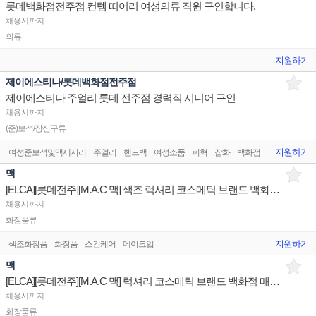
롯데백화점전주점 컨템 띠어리 여성의류 직원 구인합니다.
채용시까지
의류
지원하기
제이에스티나/롯데백화점전주점
제이에스티나 주얼리 롯데 전주점 경력직 시니어 구인
채용시까지
(준)보석/장신구류
지원하기
여성준보석및액세서리
주얼리
핸드백
여성소품
피혁
잡화
백화점
아울렛
쇼핑
맥
[ELCA][롯데전주][M.A.C 맥] 색조 럭셔리 코스메틱 브랜드 백화점 매장 직원 채용
채용시까지
화장품류
지원하기
색조화장품
화장품
스킨케어
메이크업
맥
[ELCA][롯데전주][M.A.C 맥] 럭셔리 코스메틱 브랜드 백화점 매장 직원 채용 색조
채용시까지
화장품류