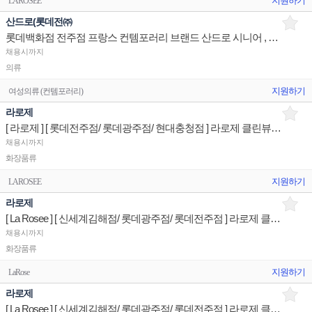
지원하기
LAROSEE
산드로(롯데전㈜
롯데백화점 전주점 프랑스 컨템포러리 브랜드 산드로 시니어 , 장기알바 구합니
채용시까지
의류
지원하기
여성의류 (컨템포러리)
라로제
[ 라로제 ] [ 롯데전주점/ 롯데광주점/ 현대충청점 ] 라로제 클린뷰티 세일즈스탭 매장판매사원
채용시까지
화장품류
지원하기
LAROSEE
라로제
[ La Rosee ] [ 신세계김해점/ 롯데광주점/ 롯데전주점 ] 라로제 클린뷰티 세일즈스탭 판매전문직원
채용시까지
화장품류
지원하기
LaRose
라로제
[ La Rosee ] [ 신세계김해점/ 롯데광주점/ 롯데전주점 ] 라로제 클린뷰티 매장유지 판매전문직원