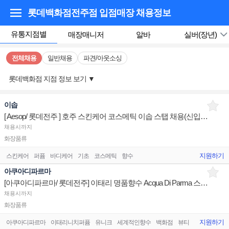
롯데백화점전주점 입점매장
채용정보
유통지점별
매장매니저
알바
실버(장년)
전체채용
일반채용
파견/아웃소싱
롯데백화점 지점 정보 보기
▼
이솝
[ Aesop/ 롯데전주 ] 호주 스킨케어 코스메틱 이솝 스탭 채용(신입/경력)
채용시까지
화장품류
지원하기
스킨케어
퍼퓸
바디케어
기초
코스메틱
향수
아쿠아디파르마
[아쿠아디파르마/ 롯데전주] 이태리 명품향수 Acqua Di Parma 스탭 채용
채용시까지
화장품류
지원하기
아쿠아디파르마
이태리니치퍼퓸
유니크
세계적인향수
백화점
뷰티