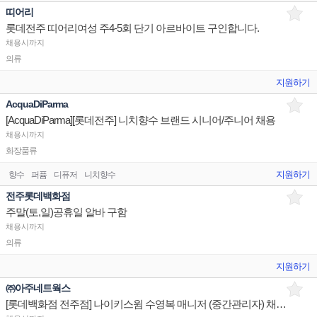
띠어리
롯데전주 띠어리여성 주4-5회 단기 아르바이트 구인합니다.
채용시까지
의류
지원하기
AcquaDiParma
[AcquaDiParma][롯데전주] 니치향수 브랜드 시니어/주니어 채용
채용시까지
화장품류
지원하기
향수
퍼퓸
디퓨저
니치향수
전주롯데백화점
주말(토,일)공휴일 알바 구함
채용시까지
의류
지원하기
㈜아주네트웍스
[롯데백화점 전주점] 나이키스윔 수영복 매니저 (중간관리자) 채용합니다.