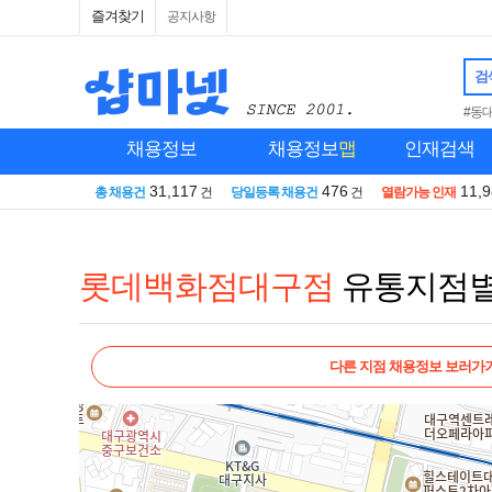
즐겨찾기
공지사항
검
#동
채용정보
채용정보
맵
인재검색
31,117
476
11,
총 채용건
건
당일등록 채용건
건
열람가능 인재
롯데백화점대구점
유통지점
다른 지점 채용정보 보러가