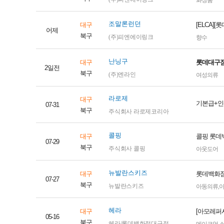
화장품
조말론런던
대구
[ELCA]
어제
북구
(주)피엔에이링크
향수
난닝구
대구
롯데대구점
2일전
북구
(주)엔라인
여성의류
라로제
대구
기본급+인
07-31
북구
주식회사 라로제코리아
콜핑
대구
콜핑 롯데
07-29
북구
주식회사 콜핑
아웃도어
뉴발란스키즈
대구
롯데백화점
07-27
북구
뉴발란스키즈
아동의류
,
헤라
대구
[아모레퍼
05-16
북구
헤라/롯데백화점대구점