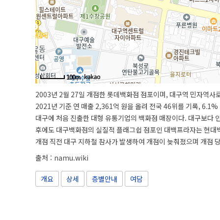
100m
2003년 2월 27일 개점한 롯데백화점 점포이며, 대구역 민자역
2021년 기준 연 매출 2,361억 원을 올려 전국 46위를 기록, 6.1
대구에 처음 진출한 대형 유통기업의 백화점 매장이다. 대구보다 
후에도 대구백화점의 실질적 플래그쉽 점포인 대백프라자는 현대백
개점 직전 대구 지하철 참사가 발생하여 개점이 늦춰졌으며 개점 당
그만큼 명품 브랜드 라인업 역시 상당히 화려했는데, 현재도 매장을 
출처 :
namu.wiki
이비통, 샤넬, 롤렉스, 크리스찬 디올, 펜디 등이 입점했었던 대경
는 샤넬이, 2016년에는 루이비통이 철수하면서 4,000억원 중반을
개요
상세
층별안내
여담
여기에 2016년 동대구역복합환승센터 개발 사업의 일환으로 대구
상권은 갈수록 쇠퇴하는 것도 매출 하락의 원인이 되고 있다.
물론 롯데쇼핑 측에서도 대구점을 아예 포기하진 않았는지, 백화점