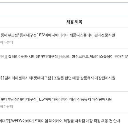
워치 멀티샵인 ‘타임 밸리’를 전세계에서 중국 난징과 일본 도쿄에 이어 3번째로
골프 아카데미를 개설하고 전국 최초로 아파트 모델하우스를 백화점에 입점시키는 
 불구하고 해마다 매출은 가파르게 감소하고 있다. 2021년 12월 야심차게 
채용 제목
오가는 승객들로 인해 유동인구가 증가할 것이고, 주변 지역에 재개발이 활발하
A ] [ 롯데부산점/ 롯데대구점 ] ES/아베다헤어케어 제품디스플레이 판매전문직원
아베다뷰티
 런던 ] [ 갤러리아센터시티점/ 롯데대구점 ] 럭셔리 향수브랜드 제품디스플레이 판매전
alone ] [ 갤러리아센터시티/ 롯데대구점 ] 조말론 런던 매장 상품유지 매장판매사원
A ] [ 롯데부산점/ 롯데대구점 ] ES/아베다헤어케어 매장 상품유지 매장판매사원
아베다뷰티
[롯데대구][AVEDA 아베다] 프리미엄 헤어케어 화장품 백화점 매장 직원 채용 건 안내