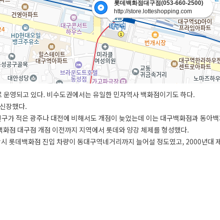
롯데백화점대구점(053-660-2500)
http://store.lotteshopping.com
사로 운영되고 있다. 비수도권에서는 유일한 민자역사 백화점이기도 하다.
% 신장했다.
인구가 적은 광주나 대전에 비해서도 개점이 늦었는데 이는 대구백화점과 동아백화
화점 대구점 개점 이전까지 지역에서 롯데와 양강 체제를 형성했다.
시 롯데백화점 진입 차량이 동대구역네거리까지 늘어설 정도였고, 2000년대 제
운영하는 프라다, 구찌, 생로랑, 버버리, 불가리, 페라가모, 발렌시아가, 에트로
권을 대표하는 고급 백화점이었다. 하지만 2011년 8월 현대백화점 대구점이 개점
 기록했던 연 매출이 2021년에는 2,361억원 초반대로 크게 줄었다.
신세계까지 개점하면서 대구지역 3위로 밀려나며 큰 위기를 맞게 되었다. 또한
 상층부의 롯데시네마를 폐점하고 매장을 확장했으며, 폴바셋과 무인양품을 대구