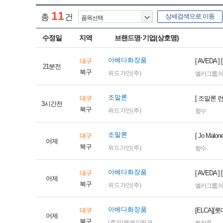
노력의 일환으로 2017년 4월 28일에는 리치몬드 그룹의 럭셔리 
11
로 입점시켰다. 2021년에는 의류 매장 공간을 일부 리모델링해 
총
건
상세검색으로 이동
적으로 리뉴얼하고 영풍문고를 입점시켰다. 하지만 이러한 노력에도
수정일
지역
브랜드명·기업(상호명)
다만 대구권 광역철도가 개통하면 대구 인근 도시들에서 동성로를 
아베다화장품
대구
[ AVED
21분전
북구
위드가인(주)
엘카그룹
,
조말론
대구
[ 조말론
3시간전
북구
위드가인(주)
향수
조말론
대구
[ Jo M
어제
북구
위드가인(주)
향수
아베다화장품
대구
[ AVED
어제
북구
위드가인(주)
엘카그룹
,
아베다화장품
대구
[ELCA]
어제
북구
(주)피엔에이링크