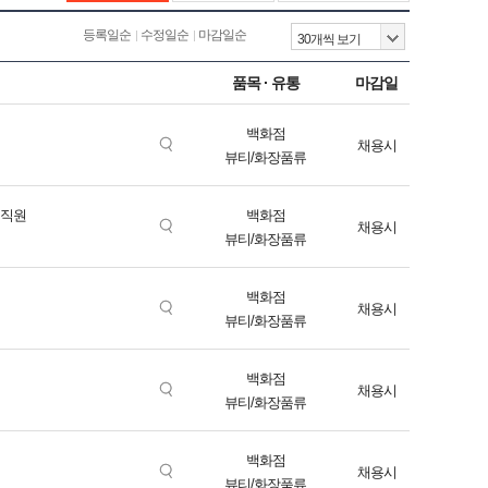
 입점시키기도 했다. 2020년에는 발렌시아가를 1층 명품관에 추가
강수를 두기도 했다. 또 6월에는 지하 2층 식품관의 브랜드를 대대
등록일순
수정일순
마감일순
오픈했던 타임밸리가 결국 철수해 현대백화점 대구점으로 이동했다.
품목 · 유통
마감일
게 진행되고 있어 반등의 여지가 있다.
백화점
채용시
뷰티/화장품류
문직원
백화점
채용시
뷰티/화장품류
백화점
채용시
뷰티/화장품류
백화점
채용시
뷰티/화장품류
백화점
채용시
뷰티/화장품류