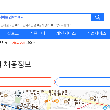
색어를 입력하세요
대문패션타운
#가구단지쇼핑몰
#전자상가
#고속도로휴게소
샵토크
커뮤니티
개인서비스
기업서비스
985
190
건
오늘의 인재
건
별
채용정보
기