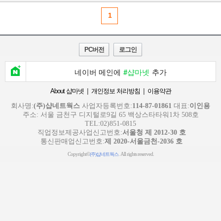
1
PC버전
로그인
네이버 메인에
#샵마넷
추가
|
|
About 샵마넷
개인정보 처리방침
이용약관
회사명:
(주)샵네트웍스
사업자등록번호:
114-87-01861
대표:
이인용
주소: 서울 금천구 디지털로9길 65 백상스타타워1차 508호
TEL:02)851-0815
직업정보제공사업신고번호:
서울청 제 2012-30 호
통신판매업신고번호:
제 2020-서울금천-2036 호
Copyright©
. All rights reserved.
(주)샵네트웍스