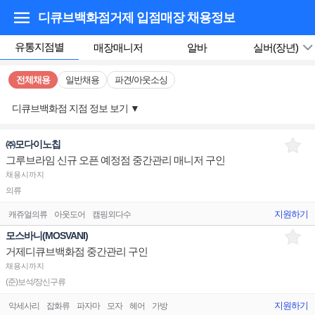
디큐브백화점거제 입점매장
채용정보
유통지점별
매장매니저
알바
실버(장년)
전체채용
일반채용
파견/아웃소싱
디큐브백화점 지점 정보 보기
▼
㈜모다이노칩
그루브라임 신규 오픈 예정점 중간관리 매니저 구인
채용시까지
의류
지원하기
캐쥬얼의류
아웃도어
캠핑외다수
모스바니(MOSVANI)
거제디큐브백화점 중간관리 구인
채용시까지
(준)보석/장신구류
지원하기
악세사리
잡화류
파자마
모자
헤어
가방