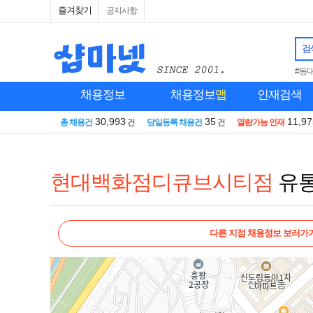
즐겨찾기
공지사항
검
#동
채용정보
채용정보
맵
인재검색
30,993
35
11,97
총 채용건
건
당일등록 채용건
건
열람가능 인재
현대백화점디큐브시티점
유
다른 지점 채용정보 보러가