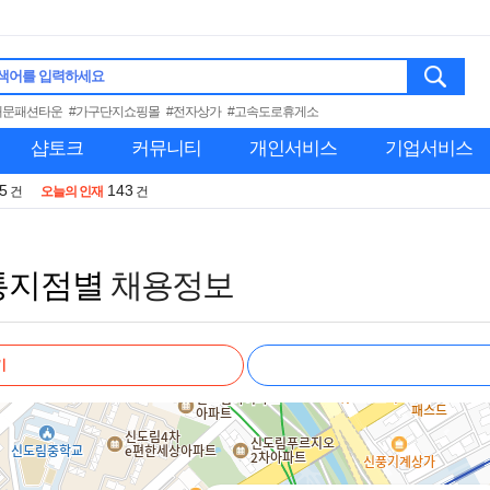
색어를 입력하세요
대문패션타운
#가구단지쇼핑몰
#전자상가
#고속도로휴게소
샵토크
커뮤니티
개인서비스
기업서비스
5
143
건
오늘의 인재
건
통지점별
채용정보
기